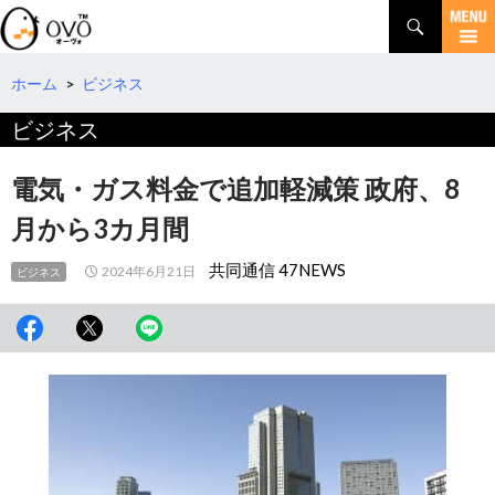
検
索
コ
ン
テ
ホーム
>
ビジネス
ン
ビジネス
ツ
へ
移
電気・ガス料金で追加軽減策 政府、8
動
月から3カ月間
共同通信 47NEWS
2024年6月21日
ビジネス