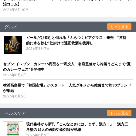
治コラム】
2026年6月10日
グルメ
もっと見る
ビールだけ飲むと倒れる「ふらつくビアグラス」発売 “強制
的に水を飲む”仕掛けで適正飲酒を後押し
2026年8月7日
セブン‐イレブン、カレー15商品を一斉投入 名店監修から冷製うどんまで“夏
のカレーフェス”を開催中
2026年8月6日
横浜高島屋で「韓国市場」がスタート 人気グルメから雑貨まで約30ブランド
が集結
2026年8月5日
ヘルスケア
もっと見る
現代書林から新刊『こんなときには、まず、漢方！』 漢方三
考塾の15人の医師や薬剤師が執筆
2026年8月5日