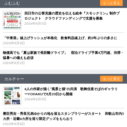
ふむふむ
もっと見る
四日市の公害克服の歴史を伝える絵本『スモックリン』制作プ
ロジェクト クラウドファンディングで支援を募集
2026年8月5日
「中東発」値上げラッシュが本格化 飲食料品値上げ、約3年ぶりの多さに
2026年8月4日
物価高でも「夏は家族で長距離ドライブ」 宿泊ドライブ予算4万円超、渋滞・
猛暑への備えも必須
2026年8月3日
カルチャー
もっと見る
6人の作家が描く“風景と猫”の共演 歌舞伎座そばのギャラリ
ーYOHAKUで8月20日から開催
2026年8月9日
豊臣秀吉・秀長兄弟ゆかりの地を巡るスタンプラリーがスタート 和歌山市内5
カ所・近畿6カ所を巡り限定グッズをもらおう
2026年8月8日