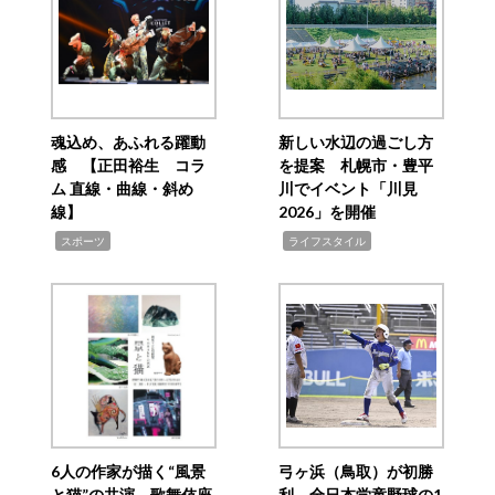
魂込め、あふれる躍動
新しい水辺の過ごし方
感 【正田裕生 コラ
を提案 札幌市・豊平
ム 直線・曲線・斜め
川でイベント「川見
線】
2026」を開催
,
,
スポーツ
ライフスタイル
6人の作家が描く“風景
弓ヶ浜（鳥取）が初勝
と猫”の共演 歌舞伎座
利 全日本学童野球の1