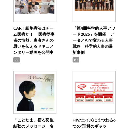
CAR T細胞療法はチー
「第4回科学的人事アワ
ム医療だ！ 医療従事
ード2025」を開催 デ
者の情熱、患者さんの
ータとAIで変わる人事
思いを伝えるドキュメ
戦略 科学的人事の最
ンタリー動画を公開中
新事例
PR
PR
「ことだま」宿る羽生
HIV/エイズにまつわる6
結弦のメッセージ 名
つの“理解のギャッ