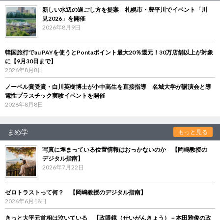
新しい水辺の過ごし方を提案 札幌市・豊平川でイベント「川
見2026」を開催
2026年8月9日
韓国旅行でau PAYを使うとPontaポイント最大20％還元！30万店舗以上が対象
に【9月30日まで】
2026年8月8日
ノーベル賞受賞・白川英樹博士が小中高生を直接指導 名城大学が講演会と導
電性プラスチック実験イベントを開催
2026年8月8日
まめ学
もっと見る
写真に埋まっている位置情報はおっかないのか 【岡嶋教授の
デジタル指南】
2026年7月22日
ゼロトラストって何？ 【岡嶋教授のデジタル指南】
2026年6月18日
きっと大平元首相は泣いている 【政眼鏡（せいがんきょう）－本田雅俊の政