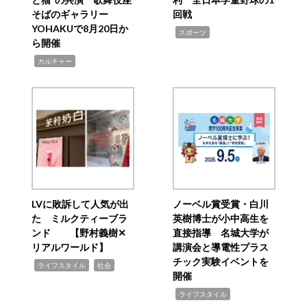
そばのギャラリー
回戦
YOHAKUで8月20日か
,
スポーツ
ら開催
,
カルチャー
LVに敗訴して人気が出
ノーベル賞受賞・白川
た ミルクティーブラ
英樹博士が小中高生を
ンド 【野村義樹✕
直接指導 名城大学が
リアルワールド】
講演会と導電性プラス
チック実験イベントを
,
,
ライフスタイル
社会
開催
,
ライフスタイル