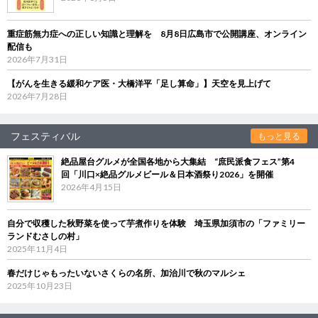
重症筋無力症への正しい知識と理解を 8月8日広島市で公開講座、オンライン
配信も
2026年7月31日
【がんを生きる緩和ケア医・大橋洋平「足し算命」】天空を見上げて
2026年7月28日
フェスティバル
もっと見る
絶品屋台グルメが全国各地から大集結 “庶民派食フェス”第4
回「川口×絶品グルメビール＆日本酒祭り2026」を開催
2026年4月15日
自分で収穫した秋野菜を使って芋煮作りを体験 埼玉県加須市の「ファミリー
ランドむさしの村」
2025年11月4日
春だけじゃもったいないさくらの名所、加治川で秋のマルシェ
2025年10月23日