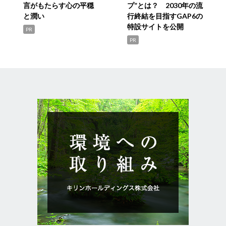
言がもたらす心の平穏
プ”とは？ 2030年の流
と潤い
行終結を目指すGAP6の
特設サイトを公開
PR
PR