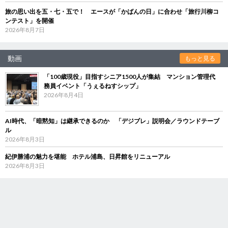
旅の思い出を五・七・五で！ エースが「かばんの日」に合わせ「旅行川柳コ
ンテスト」を開催
2026年8月7日
動画
もっと見る
「100歳現役」目指すシニア1500人が集結 マンション管理代
務員イベント「うぇるねすシップ」
2026年8月4日
AI時代、「暗黙知」は継承できるのか 「デジブレ」説明会／ラウンドテーブ
ル
2026年8月3日
紀伊勝浦の魅力を堪能 ホテル浦島、日昇館をリニューアル
2026年8月3日