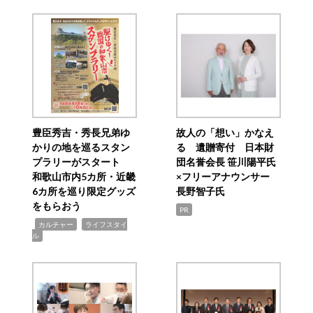
豊臣秀吉・秀長兄弟ゆ
故人の「想い」かなえ
かりの地を巡るスタン
る 遺贈寄付 日本財
プラリーがスタート
団名誉会長 笹川陽平氏
和歌山市内5カ所・近畿
×フリーアナウンサー
6カ所を巡り限定グッズ
長野智子氏
をもらおう
PR
,
,
カルチャー
ライフスタイ
ル