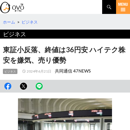
検
索
コ
ン
テ
ホーム
>
ビジネス
ン
ビジネス
ツ
へ
移
東証小反落、終値は36円安 ハイテク株
動
安を嫌気、売り優勢
共同通信 47NEWS
2024年6月21日
ビジネス