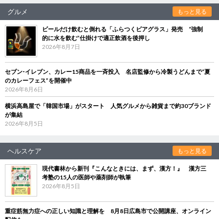
グルメ
もっと見る
ビールだけ飲むと倒れる「ふらつくビアグラス」発売 “強制
的に水を飲む”仕掛けで適正飲酒を後押し
2026年8月7日
セブン‐イレブン、カレー15商品を一斉投入 名店監修から冷製うどんまで“夏
のカレーフェス”を開催中
2026年8月6日
横浜高島屋で「韓国市場」がスタート 人気グルメから雑貨まで約30ブランド
が集結
2026年8月5日
ヘルスケア
もっと見る
現代書林から新刊『こんなときには、まず、漢方！』 漢方三
考塾の15人の医師や薬剤師が執筆
2026年8月5日
重症筋無力症への正しい知識と理解を 8月8日広島市で公開講座、オンライン