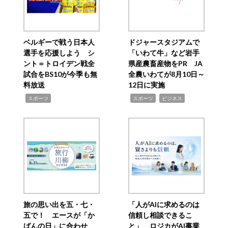
ベルギーで戦う日本人
ドジャースタジアムで
選手を応援しよう シ
「いわて牛」など岩手
ント＝トロイデン戦全
県産農畜産物をPR JA
試合をBS10が今季も無
全農いわてが8月10日～
料放送
12日に実施
,
,
,
スポーツ
スポーツ
ビジネス
旅の思い出を五・七・
「人がAIに求めるのは
五で！ エースが「か
信頼し相談できるこ
ばんの日」に合わせ
と」 ロジカがAI事業