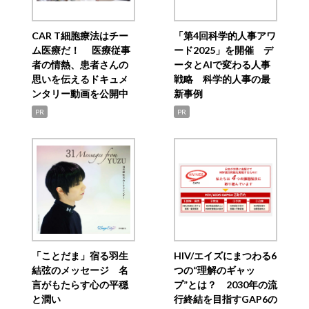
CAR T細胞療法はチー
「第4回科学的人事アワ
ム医療だ！ 医療従事
ード2025」を開催 デ
者の情熱、患者さんの
ータとAIで変わる人事
思いを伝えるドキュメ
戦略 科学的人事の最
ンタリー動画を公開中
新事例
PR
PR
「ことだま」宿る羽生
HIV/エイズにまつわる6
結弦のメッセージ 名
つの“理解のギャッ
言がもたらす心の平穏
プ”とは？ 2030年の流
と潤い
行終結を目指すGAP6の