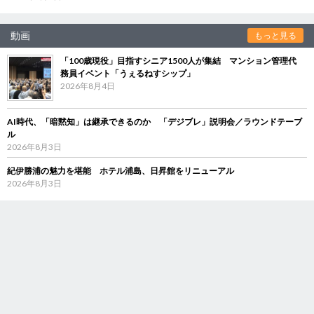
動画
もっと見る
「100歳現役」目指すシニア1500人が集結 マンション管理代
務員イベント「うぇるねすシップ」
2026年8月4日
AI時代、「暗黙知」は継承できるのか 「デジブレ」説明会／ラウンドテーブ
ル
2026年8月3日
紀伊勝浦の魅力を堪能 ホテル浦島、日昇館をリニューアル
2026年8月3日