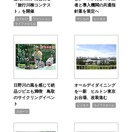
「旅行川柳コンテス
者と導入機関の共通指
ト」を開催
針案を策定へ
,
,
,
,
,
おでかけ
ファッション
デジもの
ビジネス
ライフスタイル
日野川の風を感じて絶
オールデイダイニング
品ジビエも満喫 鳥取
を一新 ヒルトン東京
のサイクリングイベン
お台場、改装進む
ト
,
,
ビジネス
ライフスタイル
,
スポーツ