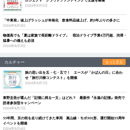
ロジェクト クラウドファンディングで支援を募集
2026年8月5日
「中東発」値上げラッシュが本格化 飲食料品値上げ、約3年ぶりの多さに
2026年8月4日
物価高でも「夏は家族で長距離ドライブ」 宿泊ドライブ予算4万円超、渋滞・
猛暑への備えも必須
2026年8月3日
カルチャー
もっと見る
旅の思い出を五・七・五で！ エースが「かばんの日」に合わ
せ「旅行川柳コンテスト」を開催
2026年8月7日
東野圭吾が選んだ「記憶に残る一文」はどれ？ 最新作『永遠の記憶』発売で
読者参加型キャンペーン
2026年8月7日
55年間、京の街を走り続けてきた車両 嵐山線・モボ301形、運行開始55周年
イベントを開催
2026年8月6日