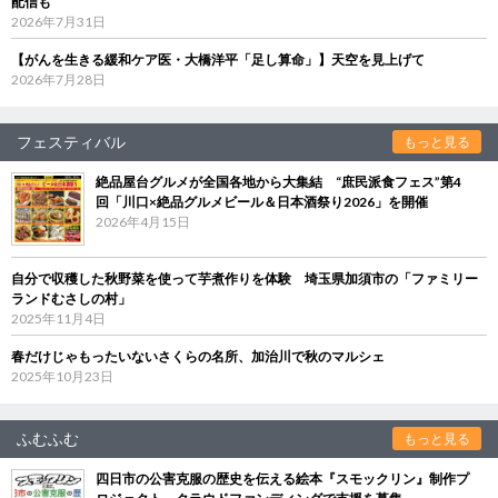
配信も
2026年7月31日
【がんを生きる緩和ケア医・大橋洋平「足し算命」】天空を見上げて
2026年7月28日
フェスティバル
もっと見る
絶品屋台グルメが全国各地から大集結 “庶民派食フェス”第4
回「川口×絶品グルメビール＆日本酒祭り2026」を開催
2026年4月15日
自分で収穫した秋野菜を使って芋煮作りを体験 埼玉県加須市の「ファミリー
ランドむさしの村」
2025年11月4日
春だけじゃもったいないさくらの名所、加治川で秋のマルシェ
2025年10月23日
ふむふむ
もっと見る
四日市の公害克服の歴史を伝える絵本『スモックリン』制作プ