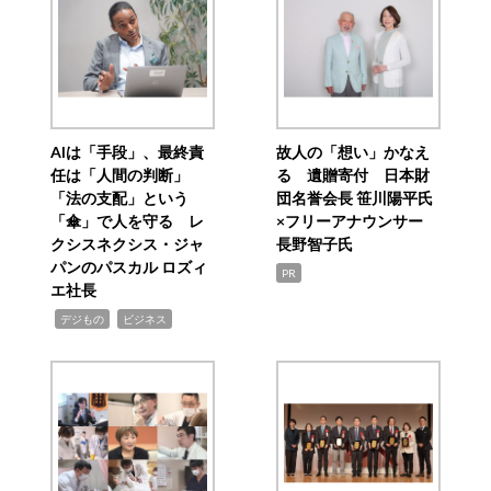
AIは「手段」、最終責
故人の「想い」かなえ
任は「人間の判断」
る 遺贈寄付 日本財
「法の支配」という
団名誉会長 笹川陽平氏
「傘」で人を守る レ
×フリーアナウンサー
クシスネクシス・ジャ
長野智子氏
パンのパスカル ロズィ
PR
エ社長
,
,
デジもの
ビジネス