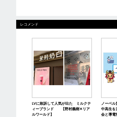
レコメンド
LVに敗訴して人気が出た ミルクテ
ノーベル
ィーブランド 【野村義樹✕リア
中高生を
ルワールド】
会と導電