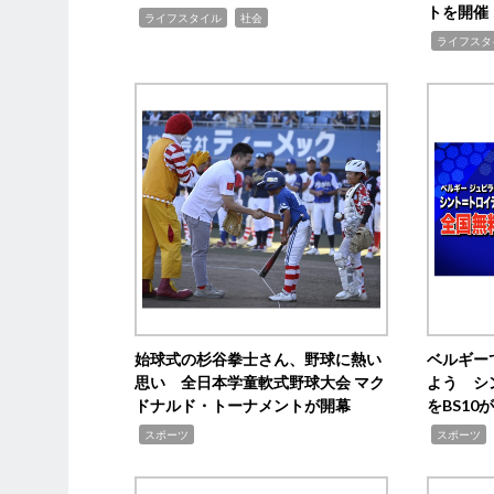
トを開催
,
,
ライフスタイル
社会
,
ライフスタ
始球式の杉谷拳士さん、野球に熱い
ベルギー
思い 全日本学童軟式野球大会 マク
よう シ
ドナルド・トーナメントが開幕
をBS1
,
,
スポーツ
スポーツ