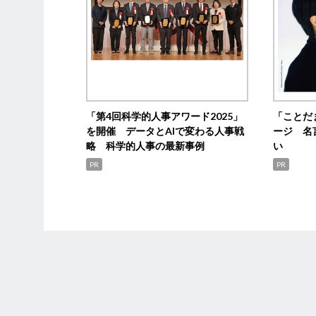
「第4回科学的人事アワード2025」
「ことだ
を開催 データとAIで変わる人事戦
ージ 名
略 科学的人事の最新事例
い
PR
PR