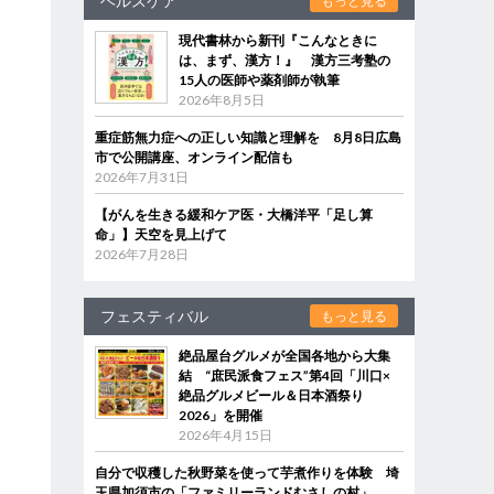
ヘルスケア
もっと見る
現代書林から新刊『こんなときに
は、まず、漢方！』 漢方三考塾の
15人の医師や薬剤師が執筆
2026年8月5日
重症筋無力症への正しい知識と理解を 8月8日広島
市で公開講座、オンライン配信も
2026年7月31日
【がんを生きる緩和ケア医・大橋洋平「足し算
命」】天空を見上げて
2026年7月28日
フェスティバル
もっと見る
絶品屋台グルメが全国各地から大集
結 “庶民派食フェス”第4回「川口×
絶品グルメビール＆日本酒祭り
2026」を開催
2026年4月15日
自分で収穫した秋野菜を使って芋煮作りを体験 埼
玉県加須市の「ファミリーランドむさしの村」