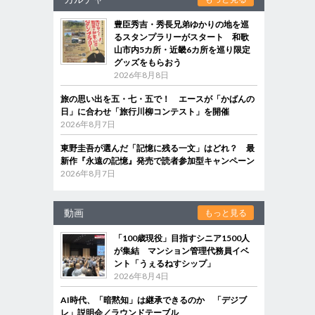
豊臣秀吉・秀長兄弟ゆかりの地を巡
るスタンプラリーがスタート 和歌
山市内5カ所・近畿6カ所を巡り限定
グッズをもらおう
2026年8月8日
旅の思い出を五・七・五で！ エースが「かばんの
日」に合わせ「旅行川柳コンテスト」を開催
2026年8月7日
東野圭吾が選んだ「記憶に残る一文」はどれ？ 最
新作『永遠の記憶』発売で読者参加型キャンペーン
2026年8月7日
動画
もっと見る
「100歳現役」目指すシニア1500人
が集結 マンション管理代務員イベ
ント「うぇるねすシップ」
2026年8月4日
AI時代、「暗黙知」は継承できるのか 「デジブ
レ」説明会／ラウンドテーブル