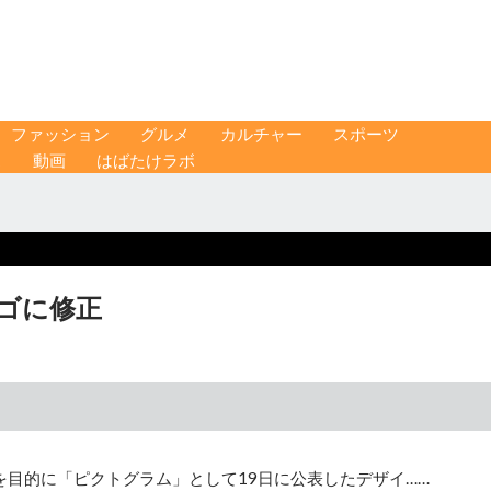
ファッション
グルメ
カルチャー
スポーツ
ス
動画
はばたけラボ
ゴに修正
を目的に「ピクトグラム」として19日に公表したデザイ……