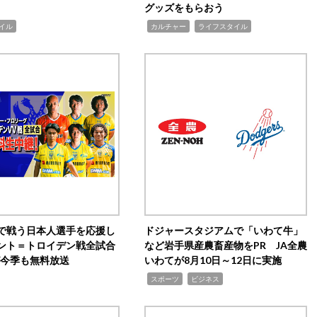
グッズをもらおう
,
,
イル
カルチャー
ライフスタイル
で戦う日本人選手を応援し
ドジャースタジアムで「いわて牛」
ント＝トロイデン戦全試合
など岩手県産農畜産物をPR JA全農
0が今季も無料放送
いわてが8月10日～12日に実施
,
,
スポーツ
ビジネス