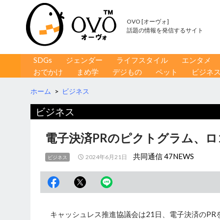
OVO [オーヴォ]
話題の情報を発信するサイト
コンテンツへ移動
検
SDGs
ジェンダー
ライフスタイル
エンタメ
索
おでかけ
まめ学
デジもの
ペット
ビジネ
ホーム
>
ビジネス
ビジネス
電子決済PRのピクトグラム、ロ
共同通信 47NEWS
2024年6月21日
ビジネス
キャッシュレス推進協議会は21日、電子決済のPR