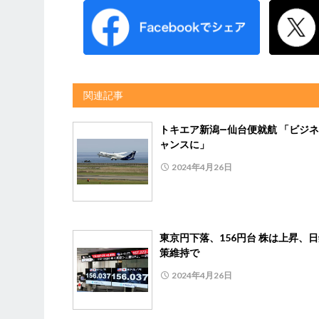
関連記事
トキエア新潟―仙台便就航 「ビジ
ャンスに」
2024年4月26日
東京円下落、156円台 株は上昇、
策維持で
2024年4月26日