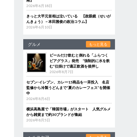
南】
2026年6月18日
きっと大平元首相は泣いている 【政眼鏡（せいが
んきょう）－本田雅俊の政治コラム】
2026年6月10日
グルメ
もっと見る
ビールだけ飲むと倒れる「ふらつく
ビアグラス」発売 “強制的に水を飲
む”仕掛けで適正飲酒を後押し
2026年8月7日
セブン‐イレブン、カレー15商品を一斉投入 名店
監修から冷製うどんまで“夏のカレーフェス”を開催
中
2026年8月6日
横浜高島屋で「韓国市場」がスタート 人気グルメ
から雑貨まで約30ブランドが集結
2026年8月5日