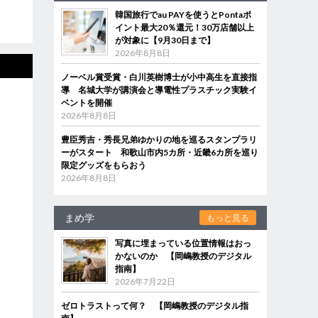
韓国旅行でau PAYを使うとPontaポ
イント最大20％還元！30万店舗以上
が対象に【9月30日まで】
2026年8月8日
ノーベル賞受賞・白川英樹博士が小中高生を直接指
導 名城大学が講演会と導電性プラスチック実験イ
ベントを開催
2026年8月8日
豊臣秀吉・秀長兄弟ゆかりの地を巡るスタンプラリ
ーがスタート 和歌山市内5カ所・近畿6カ所を巡り
限定グッズをもらおう
2026年8月8日
まめ学
もっと見る
写真に埋まっている位置情報はおっ
かないのか 【岡嶋教授のデジタル
指南】
2026年7月22日
ゼロトラストって何？ 【岡嶋教授のデジタル指