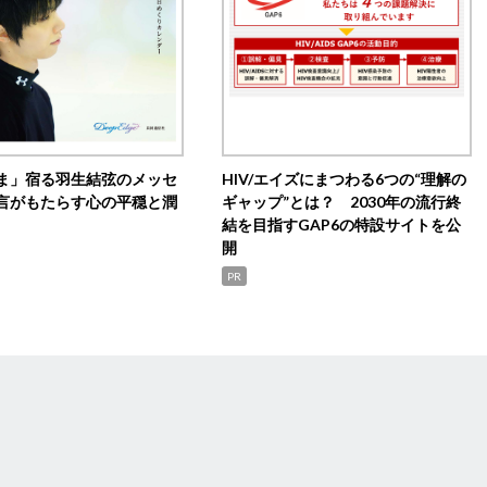
ま」宿る羽生結弦のメッセ
HIV/エイズにまつわる6つの“理解の
言がもたらす心の平穏と潤
ギャップ”とは？ 2030年の流行終
結を目指すGAP6の特設サイトを公
開
PR