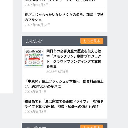
2025年11月4日
春だけじゃもったいないさくらの名所、加治川で秋
のマルシェ
2025年10月23日
ふむふむ
もっと見る
四日市の公害克服の歴史を伝える絵
本『スモックリン』制作プロジェク
ト クラウドファンディングで支援
を募集
2026年8月5日
「中東発」値上げラッシュが本格化 飲食料品値上
げ、約3年ぶりの多さに
2026年8月4日
物価高でも「夏は家族で長距離ドライブ」 宿泊ド
ライブ予算4万円超、渋滞・猛暑への備えも必須
2026年8月3日
カルチャー
もっと見る