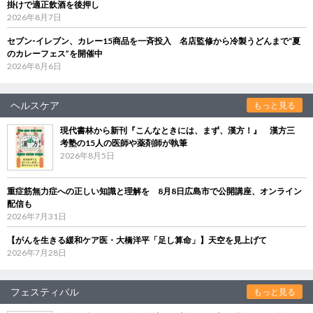
掛けで適正飲酒を後押し
2026年8月7日
セブン‐イレブン、カレー15商品を一斉投入 名店監修から冷製うどんまで“夏
のカレーフェス”を開催中
2026年8月6日
ヘルスケア
もっと見る
現代書林から新刊『こんなときには、まず、漢方！』 漢方三
考塾の15人の医師や薬剤師が執筆
2026年8月5日
重症筋無力症への正しい知識と理解を 8月8日広島市で公開講座、オンライン
配信も
2026年7月31日
【がんを生きる緩和ケア医・大橋洋平「足し算命」】天空を見上げて
2026年7月28日
フェスティバル
もっと見る