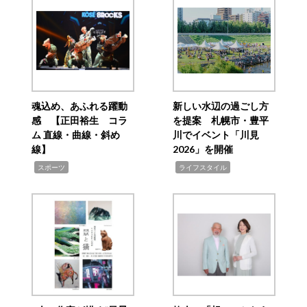
魂込め、あふれる躍動
新しい水辺の過ごし方
感 【正田裕生 コラ
を提案 札幌市・豊平
ム 直線・曲線・斜め
川でイベント「川見
線】
2026」を開催
,
,
スポーツ
ライフスタイル