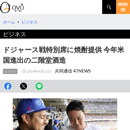
検
索
コ
ン
テ
ホーム
>
ビジネス
ン
ビジネス
ツ
へ
移
ドジャース戦特別席に焼酎提供 今年米
動
国進出の二階堂酒造
共同通信 47NEWS
2024年6月21日
ビジネス