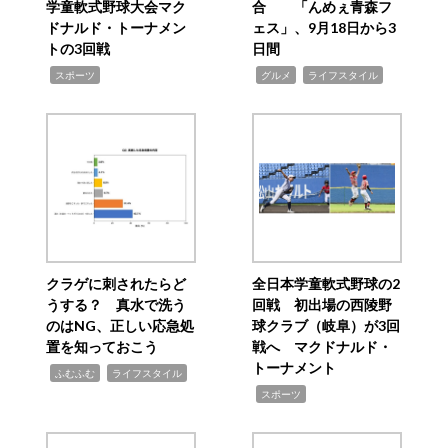
学童軟式野球大会マク
合 「んめぇ青森フ
ドナルド・トーナメン
ェス」、9月18日から3
トの3回戦
日間
,
,
,
スポーツ
グルメ
ライフスタイル
クラゲに刺されたらど
全日本学童軟式野球の2
うする？ 真水で洗う
回戦 初出場の西陵野
のはNG、正しい応急処
球クラブ（岐阜）が3回
置を知っておこう
戦へ マクドナルド・
トーナメント
,
,
ふむふむ
ライフスタイル
,
スポーツ