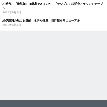
AI時代、「暗黙知」は継承できるのか 「デジブレ」説明会／ラウンドテーブ
ル
2026年8月3日
紀伊勝浦の魅力を堪能 ホテル浦島、日昇館をリニューアル
2026年8月3日