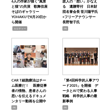
6人の作家が描く“風景
故人の「想い」かなえ
と猫”の共演 歌舞伎座
る 遺贈寄付 日本財
そばのギャラリー
団名誉会長 笹川陽平氏
YOHAKUで8月20日か
×フリーアナウンサー
ら開催
長野智子氏
,
カルチャー
PR
CAR T細胞療法はチー
「第4回科学的人事アワ
ム医療だ！ 医療従事
ード2025」を開催 デ
者の情熱、患者さんの
ータとAIで変わる人事
思いを伝えるドキュメ
戦略 科学的人事の最
ンタリー動画を公開中
新事例
PR
PR