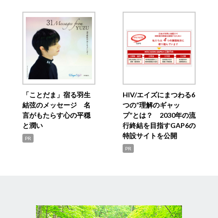
「ことだま」宿る羽生
HIV/エイズにまつわる6
結弦のメッセージ 名
つの“理解のギャッ
言がもたらす心の平穏
プ”とは？ 2030年の流
と潤い
行終結を目指すGAP6の
特設サイトを公開
PR
PR