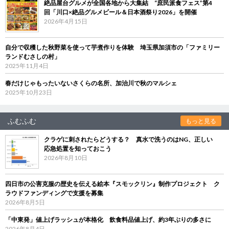
絶品屋台グルメが全国各地から大集結 “庶民派食フェス”第4
回「川口×絶品グルメビール＆日本酒祭り2026」を開催
2026年4月15日
自分で収穫した秋野菜を使って芋煮作りを体験 埼玉県加須市の「ファミリー
ランドむさしの村」
2025年11月4日
春だけじゃもったいないさくらの名所、加治川で秋のマルシェ
2025年10月23日
ふむふむ
もっと見る
クラゲに刺されたらどうする？ 真水で洗うのはNG、正しい
応急処置を知っておこう
2026年8月10日
四日市の公害克服の歴史を伝える絵本『スモックリン』制作プロジェクト ク
ラウドファンディングで支援を募集
2026年8月5日
「中東発」値上げラッシュが本格化 飲食料品値上げ、約3年ぶりの多さに
2026年8月4日