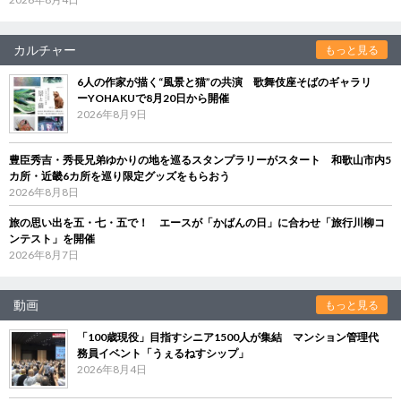
カルチャー
もっと見る
6人の作家が描く“風景と猫”の共演 歌舞伎座そばのギャラリ
ーYOHAKUで8月20日から開催
2026年8月9日
豊臣秀吉・秀長兄弟ゆかりの地を巡るスタンプラリーがスタート 和歌山市内5
カ所・近畿6カ所を巡り限定グッズをもらおう
2026年8月8日
旅の思い出を五・七・五で！ エースが「かばんの日」に合わせ「旅行川柳コ
ンテスト」を開催
2026年8月7日
動画
もっと見る
「100歳現役」目指すシニア1500人が集結 マンション管理代
務員イベント「うぇるねすシップ」
2026年8月4日