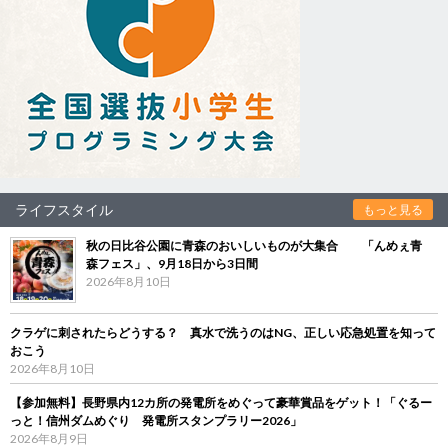
ライフスタイル
もっと見る
秋の日比谷公園に青森のおいしいものが大集合 「んめぇ青
森フェス」、9月18日から3日間
2026年8月10日
クラゲに刺されたらどうする？ 真水で洗うのはNG、正しい応急処置を知って
おこう
2026年8月10日
【参加無料】長野県内12カ所の発電所をめぐって豪華賞品をゲット！「ぐるー
っと！信州ダムめぐり 発電所スタンプラリー2026」
2026年8月9日