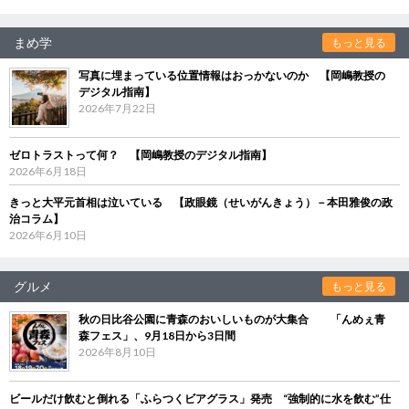
まめ学
もっと見る
写真に埋まっている位置情報はおっかないのか 【岡嶋教授の
デジタル指南】
2026年7月22日
ゼロトラストって何？ 【岡嶋教授のデジタル指南】
2026年6月18日
きっと大平元首相は泣いている 【政眼鏡（せいがんきょう）－本田雅俊の政
治コラム】
2026年6月10日
グルメ
もっと見る
秋の日比谷公園に青森のおいしいものが大集合 「んめぇ青
森フェス」、9月18日から3日間
2026年8月10日
ビールだけ飲むと倒れる「ふらつくビアグラス」発売 “強制的に水を飲む”仕