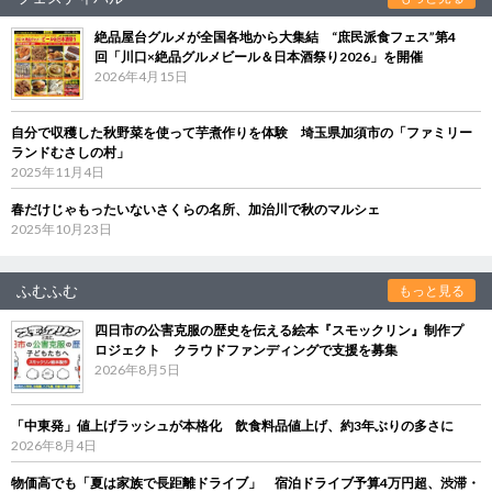
絶品屋台グルメが全国各地から大集結 “庶民派食フェス”第4
回「川口×絶品グルメビール＆日本酒祭り2026」を開催
2026年4月15日
自分で収穫した秋野菜を使って芋煮作りを体験 埼玉県加須市の「ファミリー
ランドむさしの村」
2025年11月4日
春だけじゃもったいないさくらの名所、加治川で秋のマルシェ
2025年10月23日
ふむふむ
もっと見る
四日市の公害克服の歴史を伝える絵本『スモックリン』制作プ
ロジェクト クラウドファンディングで支援を募集
2026年8月5日
「中東発」値上げラッシュが本格化 飲食料品値上げ、約3年ぶりの多さに
2026年8月4日
物価高でも「夏は家族で長距離ドライブ」 宿泊ドライブ予算4万円超、渋滞・