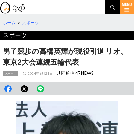
検
索
コ
ン
テ
ホーム
>
スポーツ
ン
スポーツ
ツ
へ
移
男子競歩の高橋英輝が現役引退 リオ、
動
東京2大会連続五輪代表
共同通信 47NEWS
2024年6月21日
スポーツ