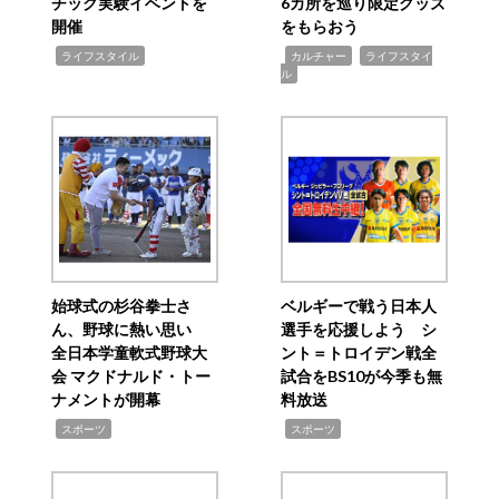
チック実験イベントを
6カ所を巡り限定グッズ
開催
をもらおう
,
,
,
ライフスタイル
カルチャー
ライフスタイ
ル
始球式の杉谷拳士さ
ベルギーで戦う日本人
ん、野球に熱い思い
選手を応援しよう シ
全日本学童軟式野球大
ント＝トロイデン戦全
会 マクドナルド・トー
試合をBS10が今季も無
ナメントが開幕
料放送
,
,
スポーツ
スポーツ