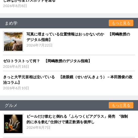
しみながら全17スポットを巡る
2026年8月8日
まめ学
もっと見る
写真に埋まっている位置情報はおっかないのか 【岡嶋教授の
デジタル指南】
2026年7月22日
ゼロトラストって何？ 【岡嶋教授のデジタル指南】
2026年6月18日
きっと大平元首相は泣いている 【政眼鏡（せいがんきょう）－本田雅俊の政
治コラム】
2026年6月10日
グルメ
もっと見る
ビールだけ飲むと倒れる「ふらつくビアグラス」発売 “強制
的に水を飲む”仕掛けで適正飲酒を後押し
2026年8月7日