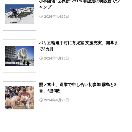
小林陵侑“世界新”291m 非認定の特設台でジ
ャンプ
2024年4月25日
パリ五輪選手村に育児室 支援充実、開幕ま
で3カ月
2024年4月25日
照ノ富士、巡業で申し合い初参加 霧島と8
番、5勝3敗
2024年4月25日