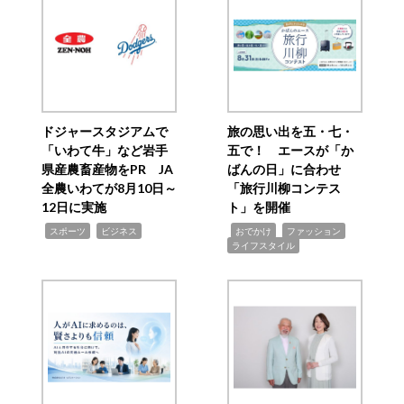
ドジャースタジアムで
旅の思い出を五・七・
「いわて牛」など岩手
五で！ エースが「か
県産農畜産物をPR JA
ばんの日」に合わせ
全農いわてが8月10日～
「旅行川柳コンテス
12日に実施
ト」を開催
,
,
,
,
,
スポーツ
ビジネス
おでかけ
ファッション
ライフスタイル