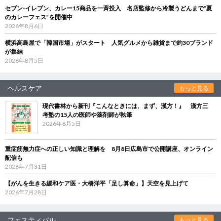
セブン‐イレブン、カレー15商品を一斉投入 名店監修から冷製うどんまで“夏
のカレーフェス”を開催中
2026年8月6日
横浜高島屋で「韓国市場」がスタート 人気グルメから雑貨まで約30ブランド
が集結
2026年8月5日
ヘルスケア
もっと見る
現代書林から新刊『こんなときには、まず、漢方！』 漢方三
考塾の15人の医師や薬剤師が執筆
2026年8月5日
重症筋無力症への正しい知識と理解を 8月8日広島市で公開講座、オンライン
配信も
2026年7月31日
【がんを生きる緩和ケア医・大橋洋平「足し算命」】天空を見上げて
2026年7月28日
フェスティバル
もっと見る