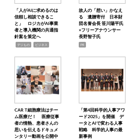
「人がAIに求めるのは
故人の「想い」かなえ
信頼し相談できるこ
る 遺贈寄付 日本財
と」 ロジカがAI事業
団名誉会長 笹川陽平氏
者と導入機関の共通指
×フリーアナウンサー
針案を策定へ
長野智子氏
,
,
デジもの
ビジネス
PR
CAR T細胞療法はチー
「第4回科学的人事アワ
ム医療だ！ 医療従事
ード2025」を開催 デ
者の情熱、患者さんの
ータとAIで変わる人事
思いを伝えるドキュメ
戦略 科学的人事の最
ンタリー動画を公開中
新事例