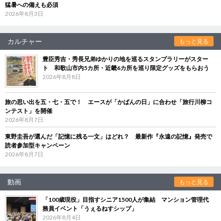
猛暑への備えも必須
2026年8月3日
カルチャー
もっと見る
豊臣秀吉・秀長兄弟ゆかりの地を巡るスタンプラリーがスター
ト 和歌山市内5カ所・近畿6カ所を巡り限定グッズをもらおう
2026年8月8日
旅の思い出を五・七・五で！ エースが「かばんの日」に合わせ「旅行川柳コ
ンテスト」を開催
2026年8月7日
東野圭吾が選んだ「記憶に残る一文」はどれ？ 最新作『永遠の記憶』発売で
読者参加型キャンペーン
2026年8月7日
動画
もっと見る
「100歳現役」目指すシニア1500人が集結 マンション管理代
務員イベント「うぇるねすシップ」
2026年8月4日