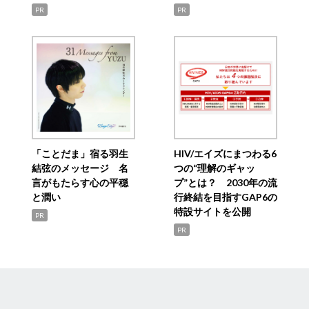
PR
PR
「ことだま」宿る羽生
HIV/エイズにまつわる6
結弦のメッセージ 名
つの“理解のギャッ
言がもたらす心の平穏
プ”とは？ 2030年の流
と潤い
行終結を目指すGAP6の
特設サイトを公開
PR
PR