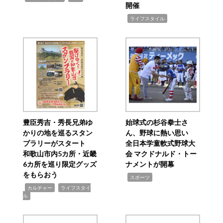
開催
,
ライフスタイル
豊臣秀吉・秀長兄弟ゆ
始球式の杉谷拳士さ
かりの地を巡るスタン
ん、野球に熱い思い
プラリーがスタート
全日本学童軟式野球大
和歌山市内5カ所・近畿
会 マクドナルド・トー
6カ所を巡り限定グッズ
ナメントが開幕
をもらおう
,
スポーツ
,
,
カルチャー
ライフスタイ
ル