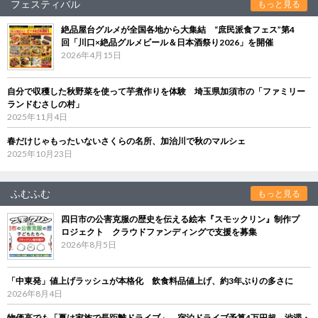
フェスティバル
もっと見る
絶品屋台グルメが全国各地から大集結 “庶民派食フェス”第4
回「川口×絶品グルメビール＆日本酒祭り2026」を開催
2026年4月15日
自分で収穫した秋野菜を使って芋煮作りを体験 埼玉県加須市の「ファミリー
ランドむさしの村」
2025年11月4日
春だけじゃもったいないさくらの名所、加治川で秋のマルシェ
2025年10月23日
ふむふむ
もっと見る
四日市の公害克服の歴史を伝える絵本『スモックリン』制作プ
ロジェクト クラウドファンディングで支援を募集
2026年8月5日
「中東発」値上げラッシュが本格化 飲食料品値上げ、約3年ぶりの多さに
2026年8月4日
物価高でも「夏は家族で長距離ドライブ」 宿泊ドライブ予算4万円超、渋滞・