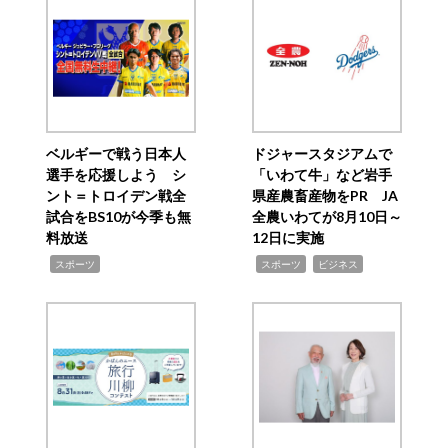
ベルギーで戦う日本人
ドジャースタジアムで
選手を応援しよう シ
「いわて牛」など岩手
ント＝トロイデン戦全
県産農畜産物をPR JA
試合をBS10が今季も無
全農いわてが8月10日～
料放送
12日に実施
,
,
,
スポーツ
スポーツ
ビジネス