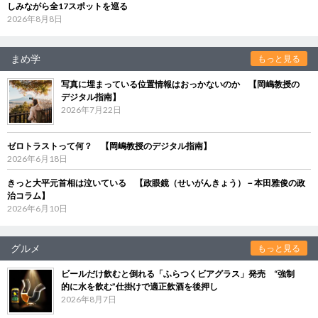
しみながら全17スポットを巡る
2026年8月8日
まめ学
もっと見る
写真に埋まっている位置情報はおっかないのか 【岡嶋教授の
デジタル指南】
2026年7月22日
ゼロトラストって何？ 【岡嶋教授のデジタル指南】
2026年6月18日
きっと大平元首相は泣いている 【政眼鏡（せいがんきょう）－本田雅俊の政
治コラム】
2026年6月10日
グルメ
もっと見る
ビールだけ飲むと倒れる「ふらつくビアグラス」発売 “強制
的に水を飲む”仕掛けで適正飲酒を後押し
2026年8月7日