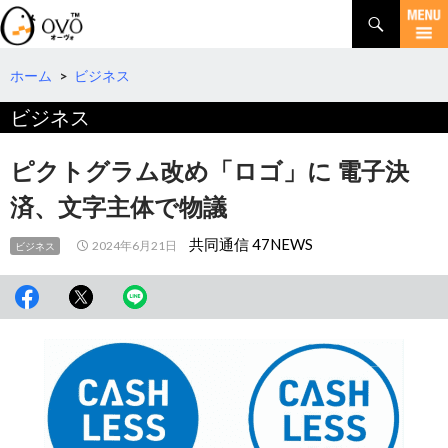
検
索
コ
ン
テ
ホーム
>
ビジネス
ン
ビジネス
ツ
へ
移
ピクトグラム改め「ロゴ」に 電子決
動
済、文字主体で物議
共同通信 47NEWS
2024年6月21日
ビジネス