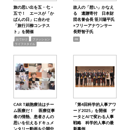
旅の思い出を五・七・
故人の「想い」かなえ
五で！ エースが「か
る 遺贈寄付 日本財
ばんの日」に合わせ
団名誉会長 笹川陽平氏
「旅行川柳コンテス
×フリーアナウンサー
ト」を開催
長野智子氏
,
,
,
おでかけ
ファッション
PR
ライフスタイル
CAR T細胞療法はチー
「第4回科学的人事アワ
ム医療だ！ 医療従事
ード2025」を開催 デ
者の情熱、患者さんの
ータとAIで変わる人事
思いを伝えるドキュメ
戦略 科学的人事の最
ンタリー動画を公開中
新事例