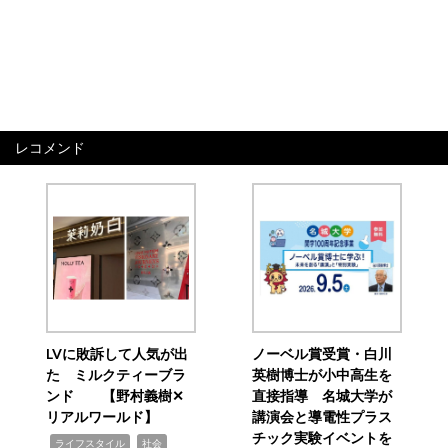
レコメンド
LVに敗訴して人気が出
ノーベル賞受賞・白川
た ミルクティーブラ
英樹博士が小中高生を
ンド 【野村義樹✕
直接指導 名城大学が
リアルワールド】
講演会と導電性プラス
チック実験イベントを
,
,
ライフスタイル
社会