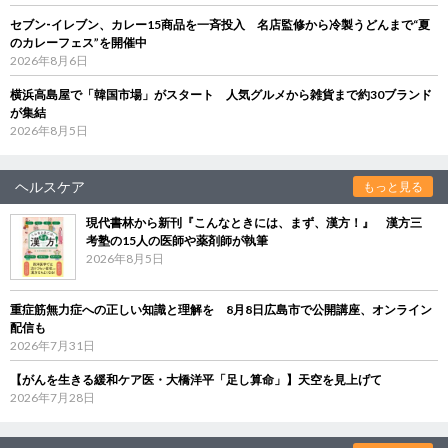
セブン‐イレブン、カレー15商品を一斉投入 名店監修から冷製うどんまで“夏
のカレーフェス”を開催中
2026年8月6日
横浜高島屋で「韓国市場」がスタート 人気グルメから雑貨まで約30ブランド
が集結
2026年8月5日
ヘルスケア
もっと見る
現代書林から新刊『こんなときには、まず、漢方！』 漢方三
考塾の15人の医師や薬剤師が執筆
2026年8月5日
重症筋無力症への正しい知識と理解を 8月8日広島市で公開講座、オンライン
配信も
2026年7月31日
【がんを生きる緩和ケア医・大橋洋平「足し算命」】天空を見上げて
2026年7月28日