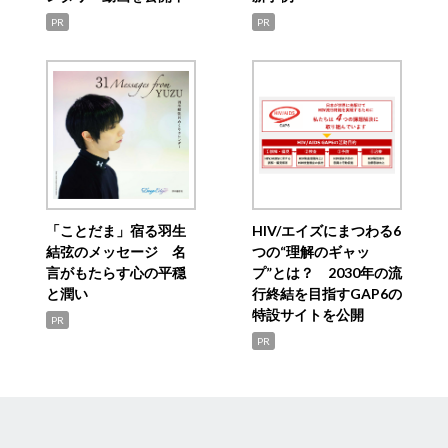
PR
PR
「ことだま」宿る羽生
HIV/エイズにまつわる6
結弦のメッセージ 名
つの“理解のギャッ
言がもたらす心の平穏
プ”とは？ 2030年の流
と潤い
行終結を目指すGAP6の
特設サイトを公開
PR
PR