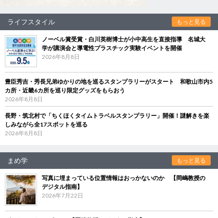
ライフスタイル
もっと見る
ノーベル賞受賞・白川英樹博士が小中高生を直接指導 名城大
学が講演会と導電性プラスチック実験イベントを開催
2026年8月8日
豊臣秀吉・秀長兄弟ゆかりの地を巡るスタンプラリーがスタート 和歌山市内5
カ所・近畿6カ所を巡り限定グッズをもらおう
2026年8月8日
長野・筑北村で「ちくほくタイムトラベルスタンプラリー」開催！謎解きを楽
しみながら全17スポットを巡る
2026年8月8日
まめ学
もっと見る
写真に埋まっている位置情報はおっかないのか 【岡嶋教授の
デジタル指南】
2026年7月22日