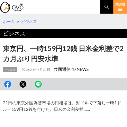
検
索
コ
ン
テ
ホーム
>
ビジネス
ン
ビジネス
ツ
へ
移
東京円、一時159円12銭 日米金利差で2
動
カ月ぶり円安水準
共同通信 47NEWS
2024年6月21日
ビジネス
21日の東京外国為替市場の円相場は、対ドルで下落し一時1ド
ル＝159円12銭を付けた。日米の金利差拡……