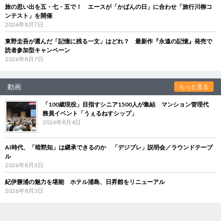
旅の思い出を五・七・五で！ エースが「かばんの日」に合わせ「旅行川柳コ
ンテスト」を開催
2026年8月7日
東野圭吾が選んだ「記憶に残る一文」はどれ？ 最新作『永遠の記憶』発売で
読者参加型キャンペーン
2026年8月7日
動画
もっと見る
「100歳現役」目指すシニア1500人が集結 マンション管理代
務員イベント「うぇるねすシップ」
2026年8月4日
AI時代、「暗黙知」は継承できるのか 「デジブレ」説明会／ラウンドテーブ
ル
2026年8月3日
紀伊勝浦の魅力を堪能 ホテル浦島、日昇館をリニューアル
2026年8月3日