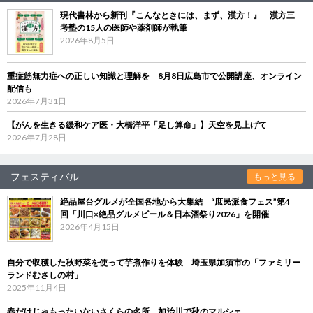
現代書林から新刊『こんなときには、まず、漢方！』 漢方三
考塾の15人の医師や薬剤師が執筆
2026年8月5日
重症筋無力症への正しい知識と理解を 8月8日広島市で公開講座、オンライン
配信も
2026年7月31日
【がんを生きる緩和ケア医・大橋洋平「足し算命」】天空を見上げて
2026年7月28日
フェスティバル
もっと見る
絶品屋台グルメが全国各地から大集結 “庶民派食フェス”第4
回「川口×絶品グルメビール＆日本酒祭り2026」を開催
2026年4月15日
自分で収穫した秋野菜を使って芋煮作りを体験 埼玉県加須市の「ファミリー
ランドむさしの村」
2025年11月4日
春だけじゃもったいないさくらの名所、加治川で秋のマルシェ