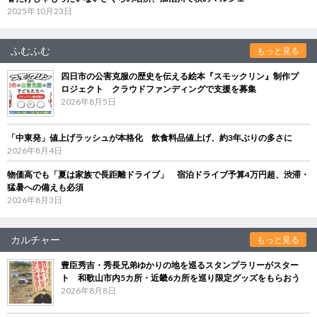
2025年10月23日
ふむふむ
もっと見る
四日市の公害克服の歴史を伝える絵本『スモックリン』制作プ
ロジェクト クラウドファンディングで支援を募集
2026年8月5日
「中東発」値上げラッシュが本格化 飲食料品値上げ、約3年ぶりの多さに
2026年8月4日
物価高でも「夏は家族で長距離ドライブ」 宿泊ドライブ予算4万円超、渋滞・
猛暑への備えも必須
2026年8月3日
カルチャー
もっと見る
豊臣秀吉・秀長兄弟ゆかりの地を巡るスタンプラリーがスター
ト 和歌山市内5カ所・近畿6カ所を巡り限定グッズをもらおう
2026年8月8日