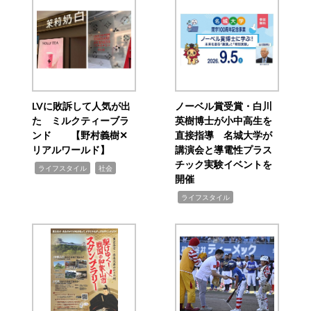
LVに敗訴して人気が出
ノーベル賞受賞・白川
た ミルクティーブラ
英樹博士が小中高生を
ンド 【野村義樹✕
直接指導 名城大学が
リアルワールド】
講演会と導電性プラス
チック実験イベントを
,
,
ライフスタイル
社会
開催
,
ライフスタイル