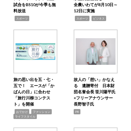
試合をBS10が今季も無
全農いわてが8月10日～
料放送
12日に実施
,
,
,
スポーツ
スポーツ
ビジネス
旅の思い出を五・七・
故人の「想い」かなえ
五で！ エースが「か
る 遺贈寄付 日本財
ばんの日」に合わせ
団名誉会長 笹川陽平氏
「旅行川柳コンテス
×フリーアナウンサー
ト」を開催
長野智子氏
,
,
,
おでかけ
ファッション
PR
ライフスタイル