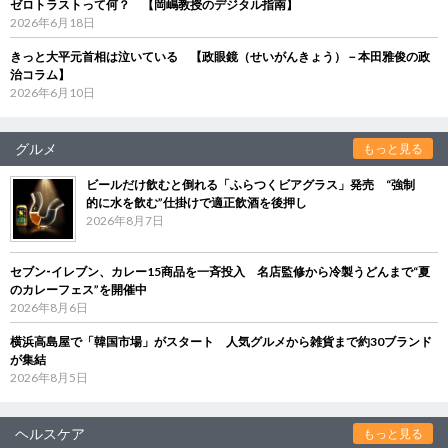
ゼロトラストって何？ 【岡嶋教授のデジタル指南】
2026年6月18日
きっと大平元首相は泣いている 【政眼鏡（せいがんきょう）－本田雅俊の政
治コラム】
2026年6月10日
グルメ
もっと見る
ビールだけ飲むと倒れる「ふらつくビアグラス」発売 “強制
的に水を飲む”仕掛けで適正飲酒を後押し
2026年8月7日
セブン‐イレブン、カレー15商品を一斉投入 名店監修から冷製うどんまで“夏
のカレーフェス”を開催中
2026年8月6日
横浜高島屋で「韓国市場」がスタート 人気グルメから雑貨まで約30ブランド
が集結
2026年8月5日
ヘルスケア
もっと見る