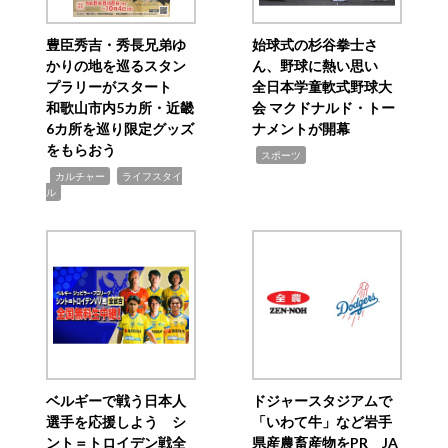
豊臣秀吉・秀長兄弟ゆ
始球式の杉谷拳士さ
かりの地を巡るスタン
ん、野球に熱い思い
プラリーがスタート
全日本学童軟式野球大
和歌山市内5カ所・近畿
会 マクドナルド・トー
6カ所を巡り限定グッズ
ナメントが開幕
をもらおう
,
スポーツ
,
,
カルチャー
ライフスタイ
ル
ベルギーで戦う日本人
ドジャースタジアムで
選手を応援しよう シ
「いわて牛」など岩手
ント＝トロイデン戦全
県産農畜産物をPR JA