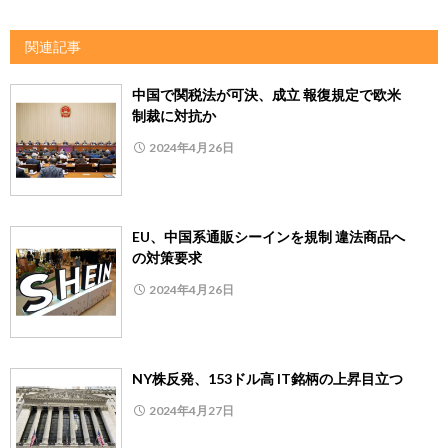
関連記事
中国で関税法が可決、成立 報復規定で欧米
制裁に対抗か
2024年4月26日
EU、中国系通販シーインを規制 違法商品へ
の対策要求
2024年4月26日
NY株反発、153ドル高 IT銘柄の上昇目立つ
2024年4月27日