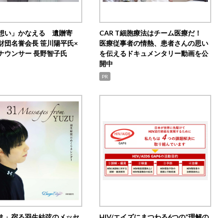
想い」かなえる 遺贈寄
CAR T細胞療法はチーム医療だ！
財団名誉会長 笹川陽平氏×
医療従事者の情熱、患者さんの思い
ナウンサー 長野智子氏
を伝えるドキュメンタリー動画を公
開中
PR
ま」宿る羽生結弦のメッセ
HIV/エイズにまつわる6つの“理解の