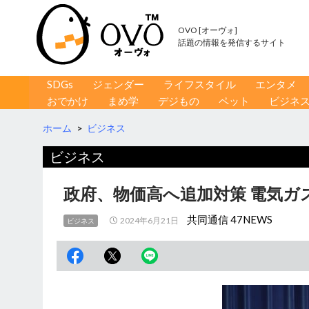
OVO [オーヴォ]
話題の情報を発信するサイト
コンテンツへ移動
検
SDGs
ジェンダー
ライフスタイル
エンタメ
索
おでかけ
まめ学
デジもの
ペット
ビジネ
ホーム
>
ビジネス
ビジネス
政府、物価高へ追加対策 電気ガ
共同通信 47NEWS
2024年6月21日
ビジネス