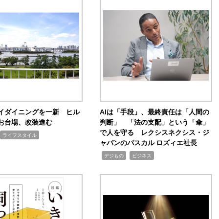
イダイニングを一新 ヒル
AIは「手段」、最終責任は「人間の
お台場、改装進む
判断」 「法の支配」という「傘」
で人を守る レクシスネクシス・ジ
ライフスタイル
ャパンのパスカル ロズィエ社長
,
,
デジもの
ビジネス