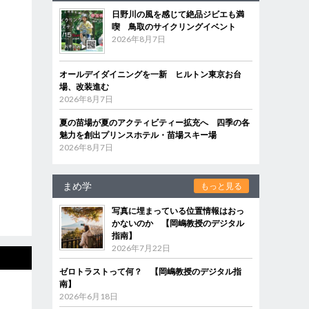
日野川の風を感じて絶品ジビエも満
喫 鳥取のサイクリングイベント
2026年8月7日
オールデイダイニングを一新 ヒルトン東京お台
場、改装進む
2026年8月7日
夏の苗場が夏のアクティビティー拡充へ 四季の各
魅力を創出プリンスホテル・苗場スキー場
2026年8月7日
まめ学
もっと見る
写真に埋まっている位置情報はおっ
かないのか 【岡嶋教授のデジタル
指南】
2026年7月22日
ゼロトラストって何？ 【岡嶋教授のデジタル指
南】
2026年6月18日