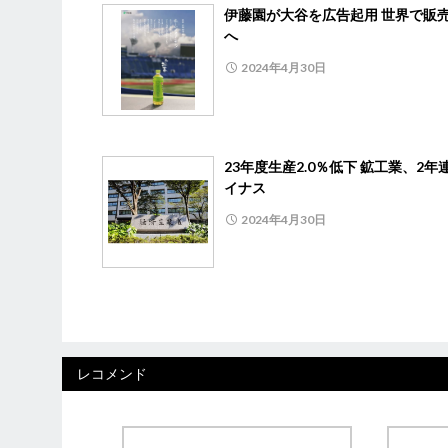
伊藤園が大谷を広告起用 世界で販
へ
2024年4月30日
23年度生産2.0％低下 鉱工業、2年
イナス
2024年4月30日
レコメンド