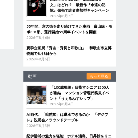
文」はどれ？ 最新作『永遠の記
憶』発売で読者参加型キャンペーン
2026年8月7日
55年間、京の街を走り続けてきた車両 嵐山線・モ
ボ301形、運行開始55周年イベントを開催
2026年8月6日
夏季企画展「秀吉・秀長と和歌山」 和歌山市立博
物館で8月8日から
2026年8月6日
動画
もっと見る
「100歳現役」目指すシニア1500人
が集結 マンション管理代務員イベ
ント「うぇるねすシップ」
2026年8月4日
AI時代、「暗黙知」は継承できるのか 「デジブ
レ」説明会／ラウンドテーブル
2026年8月3日
紀伊勝浦の魅力を堪能 ホテル浦島、日昇館をリニ