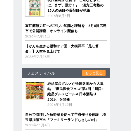
は、まず、漢方！』 漢方三考塾の
15人の医師や薬剤師が執筆
2026年8月5日
重症筋無力症への正しい知識と理解を 8月8日広島
市で公開講座、オンライン配信も
2026年7月31日
【がんを生きる緩和ケア医・大橋洋平「足し算
命」】天空を見上げて
2026年7月28日
フェスティバル
もっと見る
絶品屋台グルメが全国各地から大集
結 “庶民派食フェス”第4回「川口×
絶品グルメビール＆日本酒祭り
2026」を開催
2026年4月15日
自分で収穫した秋野菜を使って芋煮作りを体験 埼
玉県加須市の「ファミリーランドむさしの村」
2025年11月4日