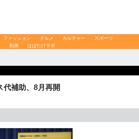
ファッション
グルメ
カルチャー
スポーツ
ス
動画
はばたけラボ
ス代補助、8月再開