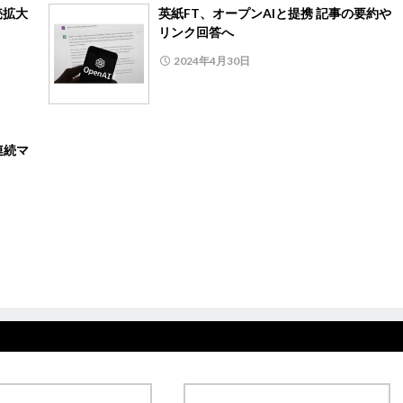
売拡大
英紙FT、オープンAIと提携 記事の要約や
リンク回答へ
2024年4月30日
連続マ