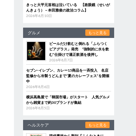
きっと大平元首相は泣いている 【政眼鏡（せいが
んきょう）－本田雅俊の政治コラム】
2026年6月10日
グルメ
もっと見る
ビールだけ飲むと倒れる「ふらつく
ビアグラス」発売 “強制的に水を飲
む”仕掛けで適正飲酒を後押し
2026年8月7日
セブン‐イレブン、カレー15商品を一斉投入 名店
監修から冷製うどんまで“夏のカレーフェス”を開催
中
2026年8月6日
横浜高島屋で「韓国市場」がスタート 人気グルメ
から雑貨まで約30ブランドが集結
2026年8月5日
ヘルスケア
もっと見る
現代書林から新刊『こんなときに