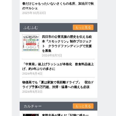
春だけじゃもったいないさくらの名所、加治川で秋
のマルシェ
2025年10月23日
ふむふむ
もっと見る
四日市の公害克服の歴史を伝える絵
本『スモックリン』制作プロジェク
ト クラウドファンディングで支援
を募集
2026年8月5日
「中東発」値上げラッシュが本格化 飲食料品値上
げ、約3年ぶりの多さに
2026年8月4日
物価高でも「夏は家族で長距離ドライブ」 宿泊ド
ライブ予算4万円超、渋滞・猛暑への備えも必須
2026年8月3日
カルチャー
もっと見る
東野圭吾が選んだ「記憶に残る一