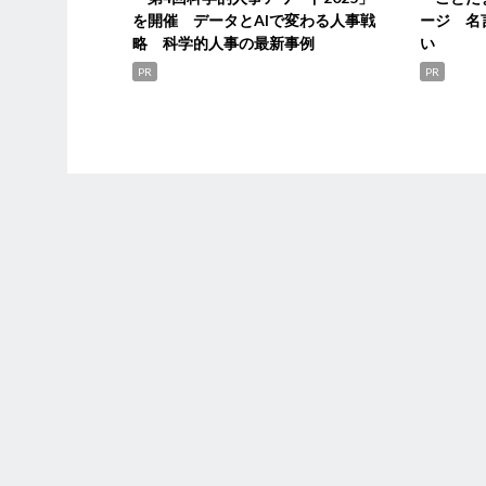
を開催 データとAIで変わる人事戦
ージ 名
略 科学的人事の最新事例
い
PR
PR