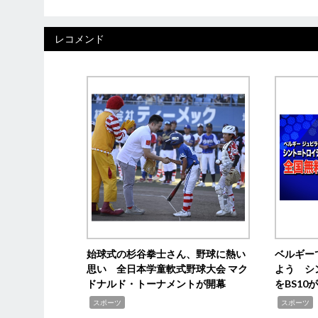
レコメンド
始球式の杉谷拳士さん、野球に熱い
ベルギー
思い 全日本学童軟式野球大会 マク
よう シ
ドナルド・トーナメントが開幕
をBS1
,
,
スポーツ
スポーツ