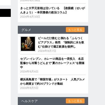
2026年6月18日
きっと大平元首相は泣いている 【政眼鏡（せいが
んきょう）－本田雅俊の政治コラム】
2026年6月10日
グルメ
もっと見る
ビールだけ飲むと倒れる「ふらつく
ビアグラス」発売 “強制的に水を飲
む”仕掛けで適正飲酒を後押し
2026年8月7日
セブン‐イレブン、カレー15商品を一斉投入 名店
監修から冷製うどんまで“夏のカレーフェス”を開催
中
2026年8月6日
横浜高島屋で「韓国市場」がスタート 人気グルメ
から雑貨まで約30ブランドが集結
2026年8月5日
ヘルスケア
もっと見る