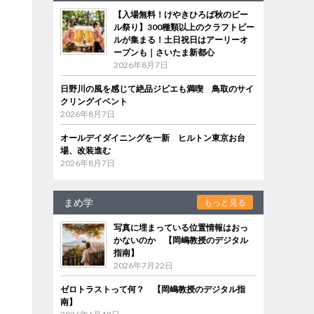
【入場無料！けやきひろば秋のビー
ル祭り】300種類以上のクラフトビー
ルが集まる！土日祝日はアーリーオ
ープンも｜さいたま新都心
2026年8月7日
日野川の風を感じて絶品ジビエも満喫 鳥取のサイ
クリングイベント
2026年8月7日
オールデイダイニングを一新 ヒルトン東京お台
場、改装進む
2026年8月7日
まめ学
もっと見る
写真に埋まっている位置情報はおっ
かないのか 【岡嶋教授のデジタル
指南】
2026年7月22日
ゼロトラストって何？ 【岡嶋教授のデジタル指
南】