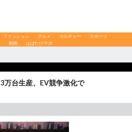
ファッション
グルメ
カルチャー
スポーツ
ス
動画
はばたけラボ
3万台生産、EV競争激化で