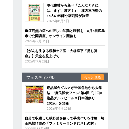
現代書林から新刊『こんなときに
は、まず、漢方！』 漢方三考塾の
15人の医師や薬剤師が執筆
2026年8月5日
重症筋無力症への正しい知識と理解を 8月8日広島
市で公開講座、オンライン配信も
2026年7月31日
【がんを生きる緩和ケア医・大橋洋平「足し算
命」】天空を見上げて
2026年7月28日
フェスティバル
もっと見る
絶品屋台グルメが全国各地から大集
結 “庶民派食フェス”第4回「川口×
絶品グルメビール＆日本酒祭り
2026」を開催
2026年4月15日
自分で収穫した秋野菜を使って芋煮作りを体験 埼
玉県加須市の「ファミリーランドむさしの村」
2025年11月4日