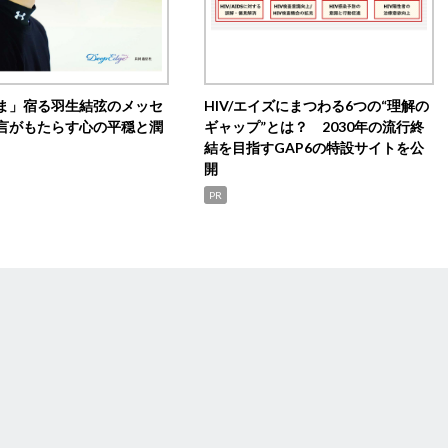
ま」宿る羽生結弦のメッセ
HIV/エイズにまつわる6つの“理解の
言がもたらす心の平穏と潤
ギャップ”とは？ 2030年の流行終
結を目指すGAP6の特設サイトを公
開
PR