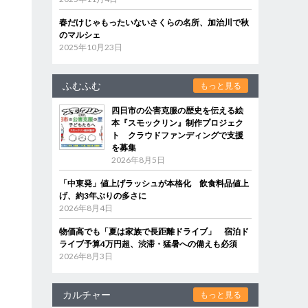
春だけじゃもったいないさくらの名所、加治川で秋
のマルシェ
2025年10月23日
ふむふむ
もっと見る
四日市の公害克服の歴史を伝える絵
本『スモックリン』制作プロジェク
ト クラウドファンディングで支援
を募集
2026年8月5日
「中東発」値上げラッシュが本格化 飲食料品値上
げ、約3年ぶりの多さに
2026年8月4日
物価高でも「夏は家族で長距離ドライブ」 宿泊ド
ライブ予算4万円超、渋滞・猛暑への備えも必須
2026年8月3日
カルチャー
もっと見る