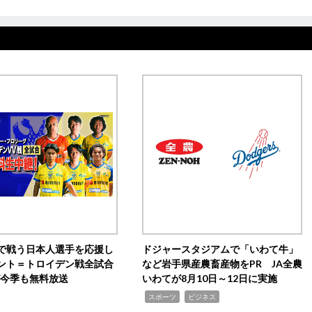
で戦う日本人選手を応援し
ドジャースタジアムで「いわて牛」
ント＝トロイデン戦全試合
など岩手県産農畜産物をPR JA全農
0が今季も無料放送
いわてが8月10日～12日に実施
,
,
スポーツ
ビジネス