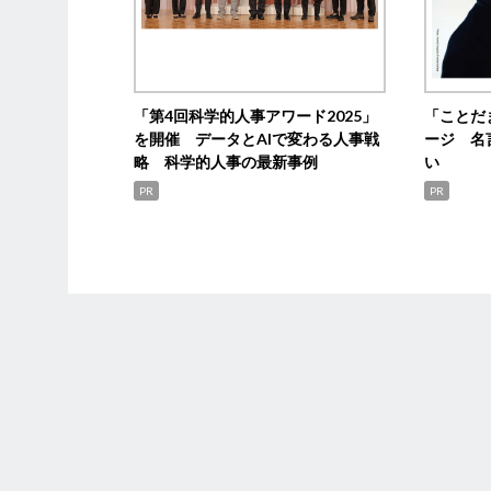
「第4回科学的人事アワード2025」
「ことだ
を開催 データとAIで変わる人事戦
ージ 名
略 科学的人事の最新事例
い
PR
PR