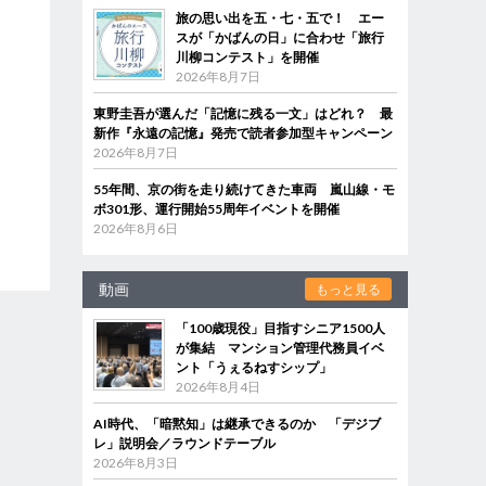
旅の思い出を五・七・五で！ エー
スが「かばんの日」に合わせ「旅行
川柳コンテスト」を開催
2026年8月7日
東野圭吾が選んだ「記憶に残る一文」はどれ？ 最
新作『永遠の記憶』発売で読者参加型キャンペーン
2026年8月7日
55年間、京の街を走り続けてきた車両 嵐山線・モ
ボ301形、運行開始55周年イベントを開催
2026年8月6日
動画
もっと見る
「100歳現役」目指すシニア1500人
が集結 マンション管理代務員イベ
ント「うぇるねすシップ」
2026年8月4日
AI時代、「暗黙知」は継承できるのか 「デジブ
レ」説明会／ラウンドテーブル
2026年8月3日