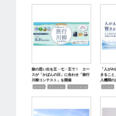
旅の思い出を五・七・五で！ エー
「人がA
スが「かばんの日」に合わせ「旅行
きること
川柳コンテスト」を開催
入機関の
,
,
,
,
,
おでかけ
ファッション
ライフスタイル
デジもの