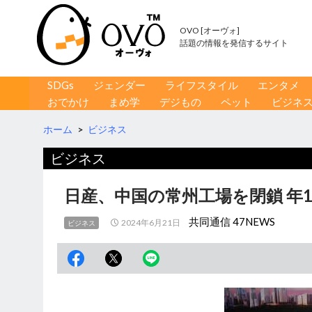
OVO [オーヴォ]
話題の情報を発信するサイト
コンテンツへ移動
検
SDGs
ジェンダー
ライフスタイル
エンタメ
索
おでかけ
まめ学
デジもの
ペット
ビジネ
ホーム
>
ビジネス
ビジネス
日産、中国の常州工場を閉鎖 年1
共同通信 47NEWS
2024年6月21日
ビジネス