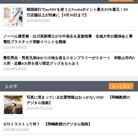
韓国旅行でau PAYを使うとPontaポイント最大20％還元！30
万店舗以上が対象に【9月30日まで】
2026年8月8日
ノーベル賞受賞・白川英樹博士が小中高生を直接指導 名城大学が講演会と導
電性プラスチック実験イベントを開催
2026年8月8日
豊臣秀吉・秀長兄弟ゆかりの地を巡るスタンプラリーがスタート 和歌山市内5
カ所・近畿6カ所を巡り限定グッズをもらおう
2026年8月8日
まめ学
もっと見る
写真に埋まっている位置情報はおっかないのか 【岡嶋教授の
デジタル指南】
2026年7月22日
ゼロトラストって何？ 【岡嶋教授のデジタル指南】
2026年6月18日