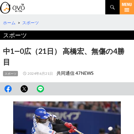
検
索
コ
ン
テ
ホーム
>
スポーツ
ン
スポーツ
ツ
へ
移
中1―0広（21日） 高橋宏、無傷の4勝
動
目
共同通信 47NEWS
2024年6月21日
スポーツ