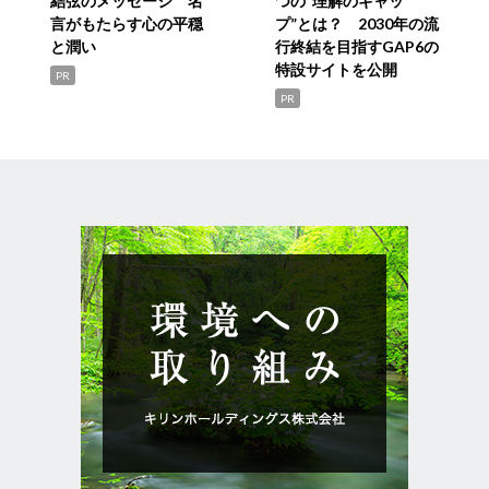
結弦のメッセージ 名
つの“理解のギャッ
言がもたらす心の平穏
プ”とは？ 2030年の流
と潤い
行終結を目指すGAP6の
特設サイトを公開
PR
PR