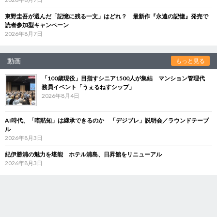
東野圭吾が選んだ「記憶に残る一文」はどれ？ 最新作『永遠の記憶』発売で
読者参加型キャンペーン
2026年8月7日
動画
もっと見る
「100歳現役」目指すシニア1500人が集結 マンション管理代
務員イベント「うぇるねすシップ」
2026年8月4日
AI時代、「暗黙知」は継承できるのか 「デジブレ」説明会／ラウンドテーブ
ル
2026年8月3日
紀伊勝浦の魅力を堪能 ホテル浦島、日昇館をリニューアル
2026年8月3日