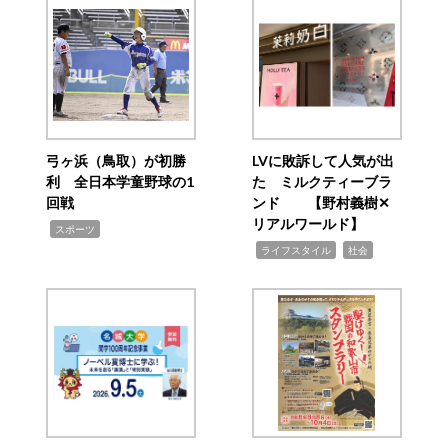
弓ヶ浜（鳥取）が初勝
LVに敗訴して人気が出
利 全日本学童野球の1
た ミルクティーブラ
回戦
ンド 【野村義樹✕
リアルワールド】
,
スポーツ
,
,
ライフスタイル
社会