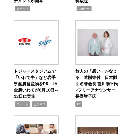
ナメントが開幕
料放送
,
,
スポーツ
スポーツ
ドジャースタジアムで
故人の「想い」かなえ
「いわて牛」など岩手
る 遺贈寄付 日本財
県産農畜産物をPR JA
団名誉会長 笹川陽平氏
全農いわてが8月10日～
×フリーアナウンサー
12日に実施
長野智子氏
,
,
スポーツ
ビジネス
PR