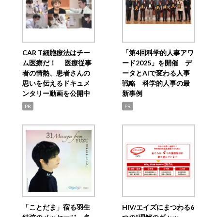
CAR T細胞療法はチー
「第4回科学的人事アワ
ム医療だ！ 医療従事
ード2025」を開催 デ
者の情熱、患者さんの
ータとAIで変わる人事
思いを伝えるドキュメ
戦略 科学的人事の最
ンタリー動画を公開中
新事例
PR
PR
「ことだま」宿る羽生
HIV/エイズにまつわる6