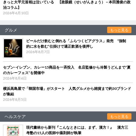
きっと大平元首相は泣いている 【政眼鏡（せいがんきょう）－本田雅俊の政
治コラム】
2026年6月10日
グルメ
もっと見る
ビールだけ飲むと倒れる「ふらつくビアグラス」発売 “強制
的に水を飲む”仕掛けで適正飲酒を後押し
2026年8月7日
セブン‐イレブン、カレー15商品を一斉投入 名店監修から冷製うどんまで“夏
のカレーフェス”を開催中
2026年8月6日
横浜高島屋で「韓国市場」がスタート 人気グルメから雑貨まで約30ブランド
が集結
2026年8月5日
ヘルスケア
もっと見る
現代書林から新刊『こんなときには、まず、漢方！』 漢方三
考塾の15人の医師や薬剤師が執筆