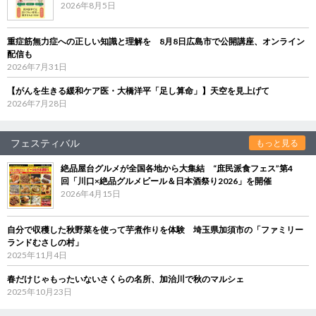
2026年8月5日
重症筋無力症への正しい知識と理解を 8月8日広島市で公開講座、オンライン
配信も
2026年7月31日
【がんを生きる緩和ケア医・大橋洋平「足し算命」】天空を見上げて
2026年7月28日
フェスティバル
もっと見る
絶品屋台グルメが全国各地から大集結 “庶民派食フェス”第4
回「川口×絶品グルメビール＆日本酒祭り2026」を開催
2026年4月15日
自分で収穫した秋野菜を使って芋煮作りを体験 埼玉県加須市の「ファミリー
ランドむさしの村」
2025年11月4日
春だけじゃもったいないさくらの名所、加治川で秋のマルシェ
2025年10月23日