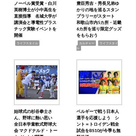
ノーベル賞受賞・白川
豊臣秀吉・秀長兄弟ゆ
英樹博士が小中高生を
かりの地を巡るスタン
直接指導 名城大学が
プラリーがスタート
講演会と導電性プラス
和歌山市内5カ所・近畿
チック実験イベントを
6カ所を巡り限定グッズ
開催
をもらおう
,
,
,
ライフスタイル
カルチャー
ライフスタイ
ル
始球式の杉谷拳士さ
ベルギーで戦う日本人
ん、野球に熱い思い
選手を応援しよう シ
全日本学童軟式野球大
ント＝トロイデン戦全
会 マクドナルド・トー
試合をBS10が今季も無