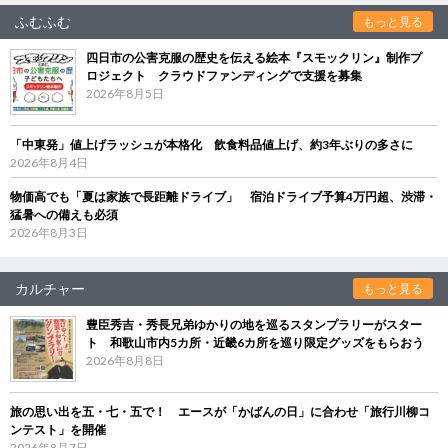
ふむふむ
もっと見る
四日市の公害克服の歴史を伝える絵本『スモックリン』制作プ
ロジェクト クラウドファンディングで支援を募集
2026年8月5日
「中東発」値上げラッシュが本格化 飲食料品値上げ、約3年ぶりの多さに
2026年8月4日
物価高でも「夏は家族で長距離ドライブ」 宿泊ドライブ予算4万円超、渋滞・
猛暑への備えも必須
2026年8月3日
カルチャー
もっと見る
豊臣秀吉・秀長兄弟ゆかりの地を巡るスタンプラリーがスター
ト 和歌山市内5カ所・近畿6カ所を巡り限定グッズをもらおう
2026年8月8日
旅の思い出を五・七・五で！ エースが「かばんの日」に合わせ「旅行川柳コ
ンテスト」を開催
2026年8月7日