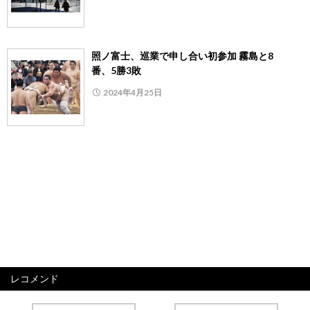
照ノ富士、巡業で申し合い初参加 霧島と8
番、5勝3敗
2024年4月25日
レコメンド