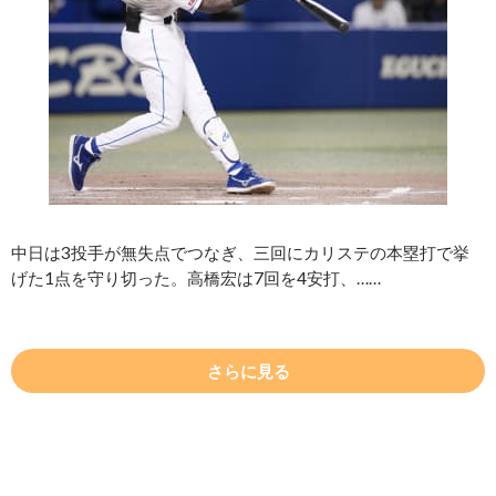
中日は3投手が無失点でつなぎ、三回にカリステの本塁打で挙
げた1点を守り切った。高橋宏は7回を4安打、……
さらに見る