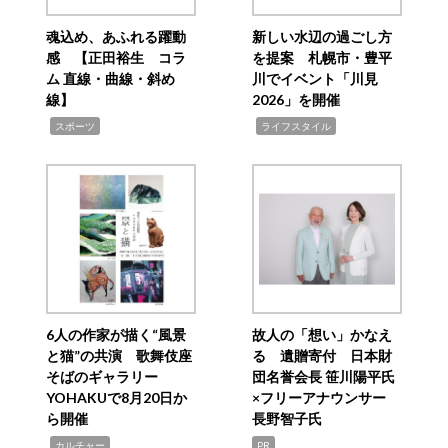
魂込め、あふれる躍動
新しい水辺の過ごし方
感 【正田裕生 コラ
を提案 札幌市・豊平
ム 直線・曲線・斜め
川でイベント「川見
線】
2026」を開催
,
,
スポーツ
ライフスタイル
6人の作家が描く“風景
故人の「想い」かなえ
と猫”の共演 歌舞伎座
る 遺贈寄付 日本財
そばのギャラリー
団名誉会長 笹川陽平氏
YOHAKUで8月20日か
×フリーアナウンサー
ら開催
長野智子氏
,
カルチャー
PR