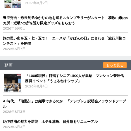
2026年8月9日
豊臣秀吉・秀長兄弟ゆかりの地を巡るスタンプラリーがスタート 和歌山市内5
カ所・近畿6カ所を巡り限定グッズをもらおう
2026年8月8日
旅の思い出を五・七・五で！ エースが「かばんの日」に合わせ「旅行川柳コ
ンテスト」を開催
2026年8月7日
動画
もっと見る
「100歳現役」目指すシニア1500人が集結 マンション管理代
務員イベント「うぇるねすシップ」
2026年8月4日
AI時代、「暗黙知」は継承できるのか 「デジブレ」説明会／ラウンドテーブ
ル
2026年8月3日
紀伊勝浦の魅力を堪能 ホテル浦島、日昇館をリニューアル
2026年8月3日