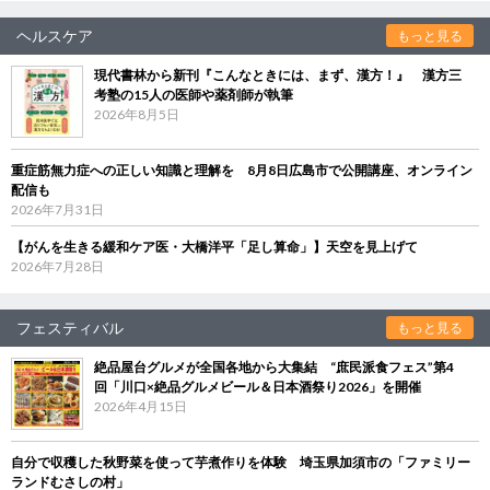
ヘルスケア
もっと見る
現代書林から新刊『こんなときには、まず、漢方！』 漢方三
考塾の15人の医師や薬剤師が執筆
2026年8月5日
重症筋無力症への正しい知識と理解を 8月8日広島市で公開講座、オンライン
配信も
2026年7月31日
【がんを生きる緩和ケア医・大橋洋平「足し算命」】天空を見上げて
2026年7月28日
フェスティバル
もっと見る
絶品屋台グルメが全国各地から大集結 “庶民派食フェス”第4
回「川口×絶品グルメビール＆日本酒祭り2026」を開催
2026年4月15日
自分で収穫した秋野菜を使って芋煮作りを体験 埼玉県加須市の「ファミリー
ランドむさしの村」