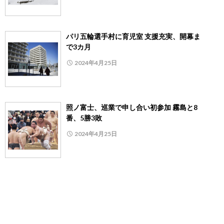
パリ五輪選手村に育児室 支援充実、開幕ま
で3カ月
2024年4月25日
照ノ富士、巡業で申し合い初参加 霧島と8
番、5勝3敗
2024年4月25日