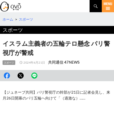
検
索
コ
ン
テ
ホーム
>
スポーツ
ン
スポーツ
ツ
へ
移
イスラム主義者の五輪テロ懸念 パリ警
動
視庁が警戒
共同通信 47NEWS
2024年6月21日
スポーツ
【ジュネーブ共同】パリ警視庁の幹部が21日に記者会見し、来
月26日開幕のパリ五輪へ向けて「（過激な）……