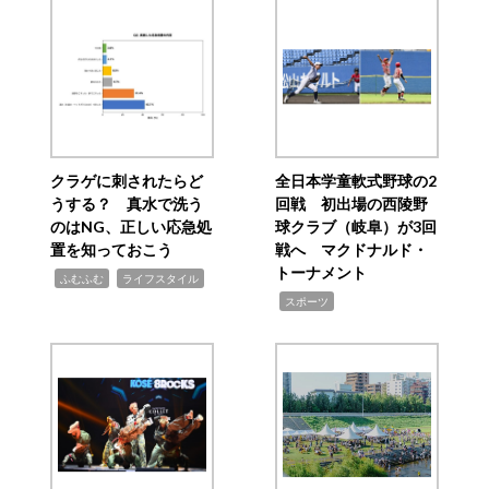
クラゲに刺されたらど
全日本学童軟式野球の2
うする？ 真水で洗う
回戦 初出場の西陵野
のはNG、正しい応急処
球クラブ（岐阜）が3回
置を知っておこう
戦へ マクドナルド・
トーナメント
,
,
ふむふむ
ライフスタイル
,
スポーツ