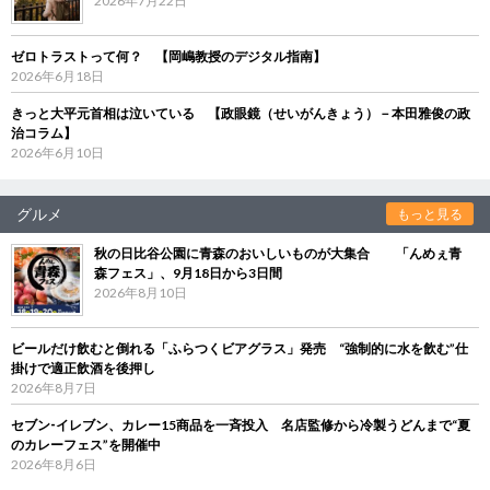
2026年7月22日
ゼロトラストって何？ 【岡嶋教授のデジタル指南】
2026年6月18日
きっと大平元首相は泣いている 【政眼鏡（せいがんきょう）－本田雅俊の政
治コラム】
2026年6月10日
グルメ
もっと見る
秋の日比谷公園に青森のおいしいものが大集合 「んめぇ青
森フェス」、9月18日から3日間
2026年8月10日
ビールだけ飲むと倒れる「ふらつくビアグラス」発売 “強制的に水を飲む”仕
掛けで適正飲酒を後押し
2026年8月7日
セブン‐イレブン、カレー15商品を一斉投入 名店監修から冷製うどんまで“夏
のカレーフェス”を開催中
2026年8月6日