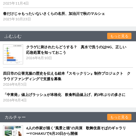
2025年11月4日
春だけじゃもったいないさくらの名所、加治川で秋のマルシェ
2025年10月23日
ふむふむ
もっと見る
クラゲに刺されたらどうする？ 真水で洗うのはNG、正しい
応急処置を知っておこう
2026年8月10日
四日市の公害克服の歴史を伝える絵本『スモックリン』制作プロジェクト ク
ラウドファンディングで支援を募集
2026年8月5日
「中東発」値上げラッシュが本格化 飲食料品値上げ、約3年ぶりの多さに
2026年8月4日
カルチャー
もっと見る
6人の作家が描く“風景と猫”の共演 歌舞伎座そばのギャラリ
ーYOHAKUで8月20日から開催