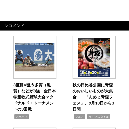
レコメンド
3度目V狙う多賀（滋
秋の日比谷公園に青森
賀）などが8強 全日本
のおいしいものが大集
学童軟式野球大会マク
合 「んめぇ青森フ
ドナルド・トーナメン
ェス」、9月18日から3
トの3回戦
日間
,
,
,
スポーツ
グルメ
ライフスタイル