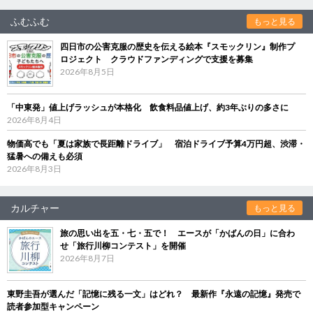
ふむふむ
もっと見る
四日市の公害克服の歴史を伝える絵本『スモックリン』制作プ
ロジェクト クラウドファンディングで支援を募集
2026年8月5日
「中東発」値上げラッシュが本格化 飲食料品値上げ、約3年ぶりの多さに
2026年8月4日
物価高でも「夏は家族で長距離ドライブ」 宿泊ドライブ予算4万円超、渋滞・
猛暑への備えも必須
2026年8月3日
カルチャー
もっと見る
旅の思い出を五・七・五で！ エースが「かばんの日」に合わ
せ「旅行川柳コンテスト」を開催
2026年8月7日
東野圭吾が選んだ「記憶に残る一文」はどれ？ 最新作『永遠の記憶』発売で
読者参加型キャンペーン