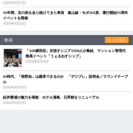
2026年8月7日
55年間、京の街を走り続けてきた車両 嵐山線・モボ301形、運行開始55周年
イベントを開催
2026年8月6日
動画
もっと見る
「100歳現役」目指すシニア1500人が集結 マンション管理代
務員イベント「うぇるねすシップ」
2026年8月4日
AI時代、「暗黙知」は継承できるのか 「デジブレ」説明会／ラウンドテーブ
ル
2026年8月3日
紀伊勝浦の魅力を堪能 ホテル浦島、日昇館をリニューアル
2026年8月3日