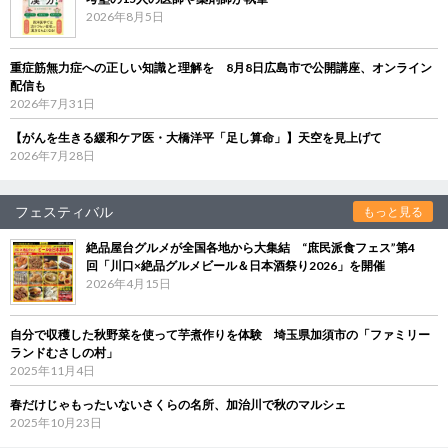
2026年8月5日
重症筋無力症への正しい知識と理解を 8月8日広島市で公開講座、オンライン
配信も
2026年7月31日
【がんを生きる緩和ケア医・大橋洋平「足し算命」】天空を見上げて
2026年7月28日
フェスティバル
もっと見る
絶品屋台グルメが全国各地から大集結 “庶民派食フェス”第4
回「川口×絶品グルメビール＆日本酒祭り2026」を開催
2026年4月15日
自分で収穫した秋野菜を使って芋煮作りを体験 埼玉県加須市の「ファミリー
ランドむさしの村」
2025年11月4日
春だけじゃもったいないさくらの名所、加治川で秋のマルシェ
2025年10月23日