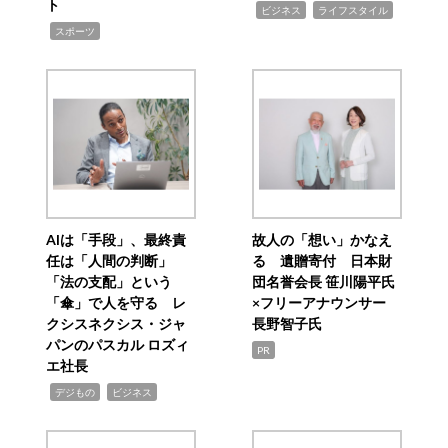
ト
,
,
ビジネス
ライフスタイル
,
スポーツ
AIは「手段」、最終責
故人の「想い」かなえ
任は「人間の判断」
る 遺贈寄付 日本財
「法の支配」という
団名誉会長 笹川陽平氏
「傘」で人を守る レ
×フリーアナウンサー
クシスネクシス・ジャ
長野智子氏
パンのパスカル ロズィ
PR
エ社長
,
,
デジもの
ビジネス