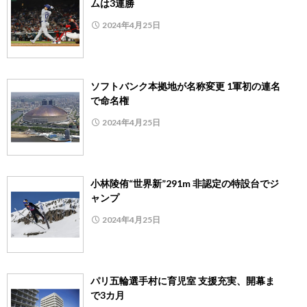
ムは3連勝
2024年4月25日
ソフトバンク本拠地が名称変更 1軍初の連名
で命名権
2024年4月25日
小林陵侑“世界新”291m 非認定の特設台でジ
ャンプ
2024年4月25日
パリ五輪選手村に育児室 支援充実、開幕ま
で3カ月