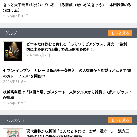
きっと大平元首相は泣いている 【政眼鏡（せいがんきょう）－本田雅俊の政
治コラム】
2026年6月10日
グルメ
もっと見る
ビールだけ飲むと倒れる「ふらつくビアグラス」発売 “強制
的に水を飲む”仕掛けで適正飲酒を後押し
2026年8月7日
セブン‐イレブン、カレー15商品を一斉投入 名店監修から冷製うどんまで“夏
のカレーフェス”を開催中
2026年8月6日
横浜高島屋で「韓国市場」がスタート 人気グルメから雑貨まで約30ブランド
が集結
2026年8月5日
ヘルスケア
もっと見る
現代書林から新刊『こんなときには、まず、漢方！』 漢方三
考塾の15人の医師や薬剤師が執筆