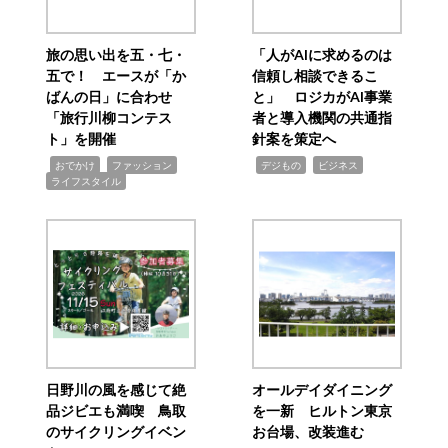
旅の思い出を五・七・
「人がAIに求めるのは
五で！ エースが「か
信頼し相談できるこ
ばんの日」に合わせ
と」 ロジカがAI事業
「旅行川柳コンテス
者と導入機関の共通指
ト」を開催
針案を策定へ
,
,
,
,
,
おでかけ
ファッション
デジもの
ビジネス
ライフスタイル
日野川の風を感じて絶
オールデイダイニング
品ジビエも満喫 鳥取
を一新 ヒルトン東京
のサイクリングイベン
お台場、改装進む