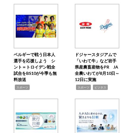
ベルギーで戦う日本人
ドジャースタジアムで
選手を応援しよう シ
「いわて牛」など岩手
ント＝トロイデン戦全
県産農畜産物をPR JA
試合をBS10が今季も無
全農いわてが8月10日～
料放送
12日に実施
,
,
,
スポーツ
スポーツ
ビジネス