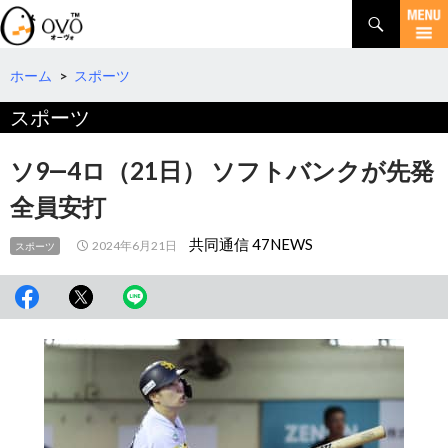
検
索
コ
ン
テ
ホーム
>
スポーツ
ン
スポーツ
ツ
へ
移
ソ9―4ロ（21日） ソフトバンクが先発
動
全員安打
共同通信 47NEWS
2024年6月21日
スポーツ