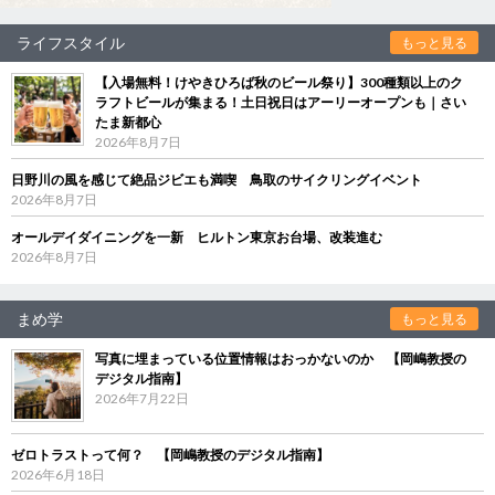
ライフスタイル
もっと見る
【入場無料！けやきひろば秋のビール祭り】300種類以上のク
ラフトビールが集まる！土日祝日はアーリーオープンも｜さい
たま新都心
2026年8月7日
日野川の風を感じて絶品ジビエも満喫 鳥取のサイクリングイベント
2026年8月7日
オールデイダイニングを一新 ヒルトン東京お台場、改装進む
2026年8月7日
まめ学
もっと見る
写真に埋まっている位置情報はおっかないのか 【岡嶋教授の
デジタル指南】
2026年7月22日
ゼロトラストって何？ 【岡嶋教授のデジタル指南】
2026年6月18日