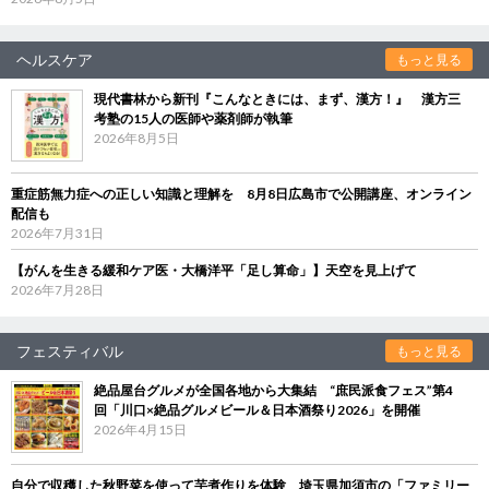
ヘルスケア
もっと見る
現代書林から新刊『こんなときには、まず、漢方！』 漢方三
考塾の15人の医師や薬剤師が執筆
2026年8月5日
重症筋無力症への正しい知識と理解を 8月8日広島市で公開講座、オンライン
配信も
2026年7月31日
【がんを生きる緩和ケア医・大橋洋平「足し算命」】天空を見上げて
2026年7月28日
フェスティバル
もっと見る
絶品屋台グルメが全国各地から大集結 “庶民派食フェス”第4
回「川口×絶品グルメビール＆日本酒祭り2026」を開催
2026年4月15日
自分で収穫した秋野菜を使って芋煮作りを体験 埼玉県加須市の「ファミリー