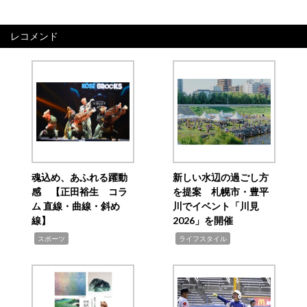
レコメンド
魂込め、あふれる躍動
新しい水辺の過ごし方
感 【正田裕生 コラ
を提案 札幌市・豊平
ム 直線・曲線・斜め
川でイベント「川見
線】
2026」を開催
,
,
スポーツ
ライフスタイル