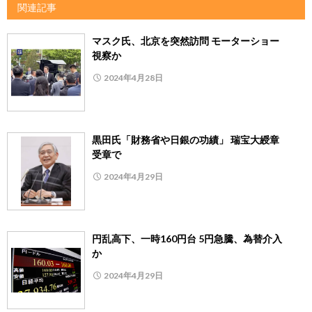
関連記事
マスク氏、北京を突然訪問 モーターショー
視察か
2024年4月28日
黒田氏「財務省や日銀の功績」 瑞宝大綬章
受章で
2024年4月29日
円乱高下、一時160円台 5円急騰、為替介入
か
2024年4月29日