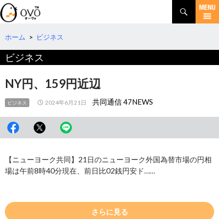
検
索
コ
ン
テ
ホーム
>
ビジネス
ン
ビジネス
ツ
へ
移
NY円、159円近辺
動
共同通信 47NEWS
2024年6月21日
ビジネス
【ニューヨーク共同】21日のニューヨーク外国為替市場の円相
場は午前8時40分現在、前日比02銭円安ド……
さらに見る