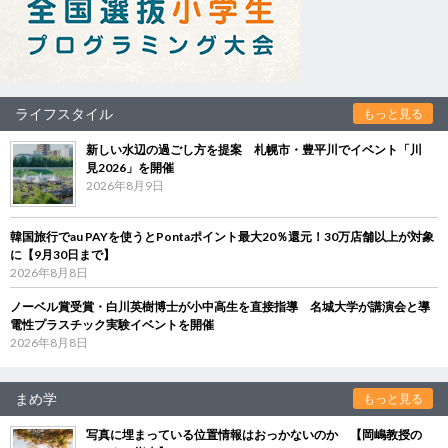
ライフスタイル
もっと見る
新しい水辺の過ごし方を提案 札幌市・豊平川でイベント「川
見2026」を開催
2026年8月9日
韓国旅行でau PAYを使うとPontaポイント最大20％還元！30万店舗以上が対象
に【9月30日まで】
2026年8月8日
ノーベル賞受賞・白川英樹博士が小中高生を直接指導 名城大学が講演会と導
電性プラスチック実験イベントを開催
2026年8月8日
まめ学
もっと見る
写真に埋まっている位置情報はおっかないのか 【岡嶋教授の