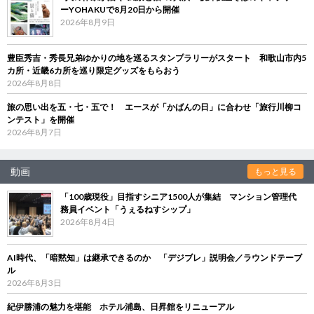
ーYOHAKUで8月20日から開催
2026年8月9日
豊臣秀吉・秀長兄弟ゆかりの地を巡るスタンプラリーがスタート 和歌山市内5
カ所・近畿6カ所を巡り限定グッズをもらおう
2026年8月8日
旅の思い出を五・七・五で！ エースが「かばんの日」に合わせ「旅行川柳コ
ンテスト」を開催
2026年8月7日
動画
もっと見る
「100歳現役」目指すシニア1500人が集結 マンション管理代
務員イベント「うぇるねすシップ」
2026年8月4日
AI時代、「暗黙知」は継承できるのか 「デジブレ」説明会／ラウンドテーブ
ル
2026年8月3日
紀伊勝浦の魅力を堪能 ホテル浦島、日昇館をリニューアル