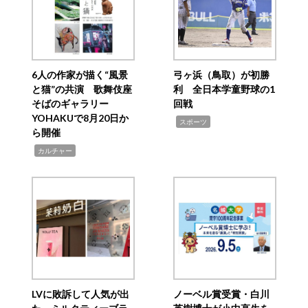
6人の作家が描く“風景
弓ヶ浜（鳥取）が初勝
と猫”の共演 歌舞伎座
利 全日本学童野球の1
そばのギャラリー
回戦
YOHAKUで8月20日か
,
スポーツ
ら開催
,
カルチャー
LVに敗訴して人気が出
ノーベル賞受賞・白川