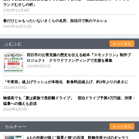
ランドむさしの村」
2025年11月4日
春だけじゃもったいないさくらの名所、加治川で秋のマルシェ
2025年10月23日
ふむふむ
もっと見る
四日市の公害克服の歴史を伝える絵本『スモックリン』制作プ
ロジェクト クラウドファンディングで支援を募集
2026年8月5日
「中東発」値上げラッシュが本格化 飲食料品値上げ、約3年ぶりの多さに
2026年8月4日
物価高でも「夏は家族で長距離ドライブ」 宿泊ドライブ予算4万円超、渋滞・
猛暑への備えも必須
2026年8月3日
カルチャー
もっと見る
6人の作家が描く“風景と猫”の共演 歌舞伎座そばのギャラリ