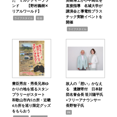
た ミルクティーブラ
英樹博士が小中高生を
ンド 【野村義樹✕
直接指導 名城大学が
リアルワールド】
講演会と導電性プラス
チック実験イベントを
,
,
ライフスタイル
社会
開催
,
ライフスタイル
豊臣秀吉・秀長兄弟ゆ
故人の「想い」かなえ
かりの地を巡るスタン
る 遺贈寄付 日本財
プラリーがスタート
団名誉会長 笹川陽平氏
和歌山市内5カ所・近畿
×フリーアナウンサー
6カ所を巡り限定グッズ
長野智子氏
をもらおう
PR