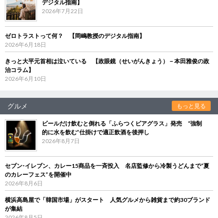
デジタル指南】
2026年7月22日
ゼロトラストって何？ 【岡嶋教授のデジタル指南】
2026年6月18日
きっと大平元首相は泣いている 【政眼鏡（せいがんきょう）－本田雅俊の政
治コラム】
2026年6月10日
グルメ
もっと見る
ビールだけ飲むと倒れる「ふらつくビアグラス」発売 “強制
的に水を飲む”仕掛けで適正飲酒を後押し
2026年8月7日
セブン‐イレブン、カレー15商品を一斉投入 名店監修から冷製うどんまで“夏
のカレーフェス”を開催中
2026年8月6日
横浜高島屋で「韓国市場」がスタート 人気グルメから雑貨まで約30ブランド
が集結
2026年8月5日