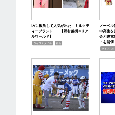
LVに敗訴して人気が出た ミルクテ
ノーベル
ィーブランド 【野村義樹✕リア
中高生を
ルワールド】
会と導電
トを開催
,
,
ライフスタイル
社会
,
ライフスタ