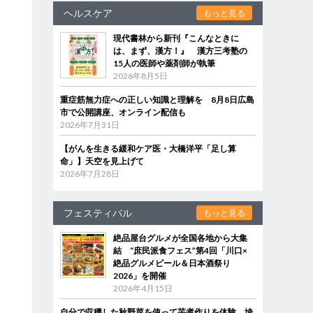
ヘルスケア
もっと見る
現代書林から新刊『こんなときに
は、まず、漢方！』 漢方三考塾の
15人の医師や薬剤師が執筆
2026年8月5日
重症筋無力症への正しい知識と理解を 8月8日広島
市で公開講座、オンライン配信も
2026年7月31日
【がんを生きる緩和ケア医・大橋洋平「足し算
命」】天空を見上げて
2026年7月28日
フェスティバル
もっと見る
絶品屋台グルメが全国各地から大集
結 “庶民派食フェス”第4回「川口×
絶品グルメビール＆日本酒祭り
2026」を開催
2026年4月15日
自分で収穫した秋野菜を使って芋煮作りを体験 埼