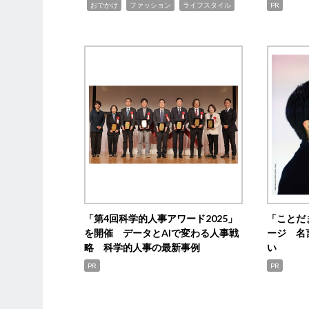
,
,
,
おでかけ
ファッション
ライフスタイル
PR
「第4回科学的人事アワード2025」
「ことだ
を開催 データとAIで変わる人事戦
ージ 名
略 科学的人事の最新事例
い
PR
PR