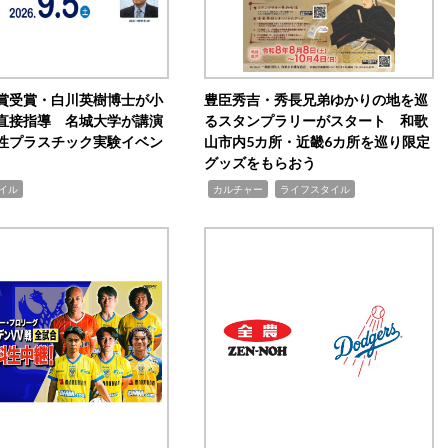
賞受賞・白川英樹博士が小
豊臣秀吉・秀長兄弟ゆかりの地を巡
直接指導 名城大学が講演
るスタンプラリーがスタート 和歌
性プラスチック実験イベン
山市内5カ所・近畿6カ所を巡り限定
グッズをもらおう
,
,
イル
カルチャー
ライフスタイル