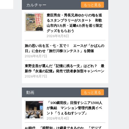
カルチャー
もっと見る
豊臣秀吉・秀長兄弟ゆかりの地を巡
るスタンプラリーがスタート 和歌
山市内5カ所・近畿6カ所を巡り限定
グッズをもらおう
2026年8月8日
旅の思い出を五・七・五で！ エースが「かばんの
日」に合わせ「旅行川柳コンテスト」を開催
2026年8月7日
東野圭吾が選んだ「記憶に残る一文」はどれ？ 最
新作『永遠の記憶』発売で読者参加型キャンペーン
2026年8月7日
動画
もっと見る
「100歳現役」目指すシニア1500人
が集結 マンション管理代務員イベ
ント「うぇるねすシップ」
2026年8月4日
AI時代、「暗黙知」は継承できるのか 「デジブ