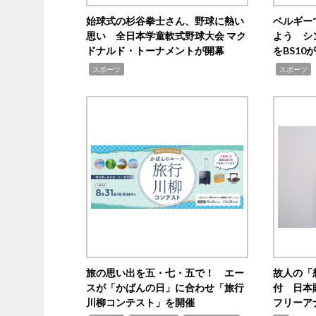
始球式の杉谷拳士さん、野球に熱い
ベルギー
思い 全日本学童軟式野球大会 マク
よう シ
ドナルド・トーナメントが開幕
をBS1
,
,
スポーツ
スポーツ
旅の思い出を五・七・五で！ エー
故人の「
スが「かばんの日」に合わせ「旅行
付 日本
川柳コンテスト」を開催
フリーア