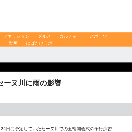
ファッション
グルメ
カルチャー
スポーツ
ス
動画
はばたけラボ
セーヌ川に雨の影響
24日に予定していたセーヌ川での五輪開会式の予行演習……