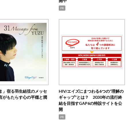
開中
PR
ま」宿る羽生結弦のメッセ
HIV/エイズにまつわる6つの“理解の
言がもたらす心の平穏と潤
ギャップ”とは？ 2030年の流行終
結を目指すGAP6の特設サイトを公
開
PR