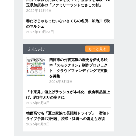
玉県加須市の「ファミリーランドむさしの村」
2025年11月4日
春だけじゃもったいないさくらの名所、加治川で秋
のマルシェ
2025年10月23日
ふむふむ
もっと見る
四日市の公害克服の歴史を伝える絵
本『スモックリン』制作プロジェク
ト クラウドファンディングで支援
を募集
2026年8月5日
「中東発」値上げラッシュが本格化 飲食料品値上
げ、約3年ぶりの多さに
2026年8月4日
物価高でも「夏は家族で長距離ドライブ」 宿泊ド
ライブ予算4万円超、渋滞・猛暑への備えも必須
2026年8月3日