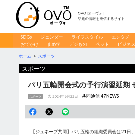
OVO [オーヴォ]
話題の情報を発信するサイト
コンテンツへ移動
検
SDGs
ジェンダー
ライフスタイル
エンタメ
索
おでかけ
まめ学
デジもの
ペット
ビジネ
ホーム
>
スポーツ
スポーツ
パリ五輪開会式の予行演習延期 
共同通信 47NEWS
2024年6月22日
スポーツ
【ジュネーブ共同】パリ五輪の組織委員会は21日、