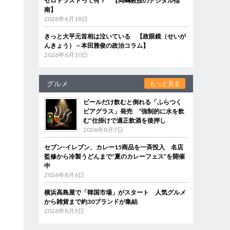
ゼロトラストって何？ 【岡嶋教授のデジタル指
南】
2026年6月18日
きっと大平元首相は泣いている 【政眼鏡（せいが
んきょう）－本田雅俊の政治コラム】
2026年6月10日
グルメ
もっと見る
ビールだけ飲むと倒れる「ふらつく
ビアグラス」発売 “強制的に水を飲
む”仕掛けで適正飲酒を後押し
2026年8月7日
セブン‐イレブン、カレー15商品を一斉投入 名店
監修から冷製うどんまで“夏のカレーフェス”を開催
中
2026年8月6日
横浜高島屋で「韓国市場」がスタート 人気グルメ
から雑貨まで約30ブランドが集結
2026年8月5日