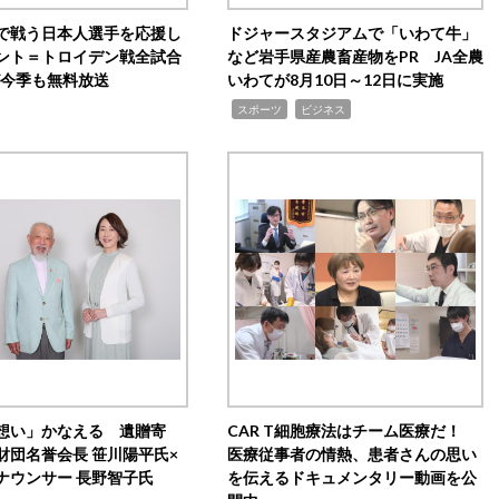
で戦う日本人選手を応援し
ドジャースタジアムで「いわて牛」
ント＝トロイデン戦全試合
など岩手県産農畜産物をPR JA全農
0が今季も無料放送
いわてが8月10日～12日に実施
,
,
スポーツ
ビジネス
想い」かなえる 遺贈寄
CAR T細胞療法はチーム医療だ！
財団名誉会長 笹川陽平氏×
医療従事者の情熱、患者さんの思い
ナウンサー 長野智子氏
を伝えるドキュメンタリー動画を公