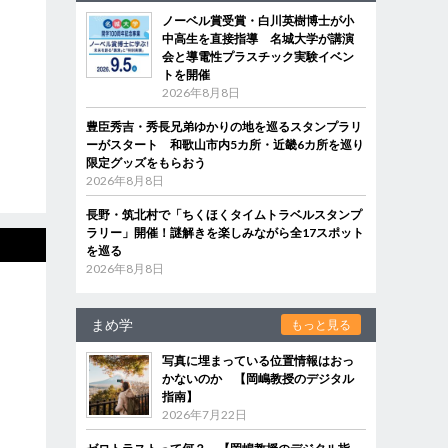
ノーベル賞受賞・白川英樹博士が小
中高生を直接指導 名城大学が講演
会と導電性プラスチック実験イベン
トを開催
2026年8月8日
豊臣秀吉・秀長兄弟ゆかりの地を巡るスタンプラリ
ーがスタート 和歌山市内5カ所・近畿6カ所を巡り
限定グッズをもらおう
2026年8月8日
長野・筑北村で「ちくほくタイムトラベルスタンプ
ラリー」開催！謎解きを楽しみながら全17スポット
を巡る
2026年8月8日
まめ学
もっと見る
写真に埋まっている位置情報はおっ
かないのか 【岡嶋教授のデジタル
指南】
2026年7月22日