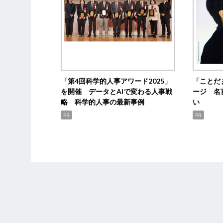
「第4回科学的人事アワード2025」
「ことだ
を開催 データとAIで変わる人事戦
ージ 名
略 科学的人事の最新事例
い
PR
PR