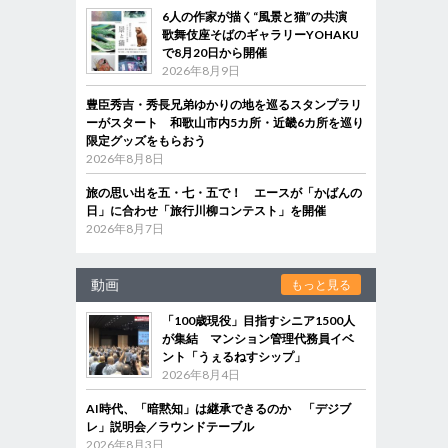
6人の作家が描く“風景と猫”の共演
歌舞伎座そばのギャラリーYOHAKU
で8月20日から開催
2026年8月9日
豊臣秀吉・秀長兄弟ゆかりの地を巡るスタンプラリ
ーがスタート 和歌山市内5カ所・近畿6カ所を巡り
限定グッズをもらおう
2026年8月8日
旅の思い出を五・七・五で！ エースが「かばんの
日」に合わせ「旅行川柳コンテスト」を開催
2026年8月7日
動画
もっと見る
「100歳現役」目指すシニア1500人
が集結 マンション管理代務員イベ
ント「うぇるねすシップ」
2026年8月4日
AI時代、「暗黙知」は継承できるのか 「デジブ
レ」説明会／ラウンドテーブル
2026年8月3日