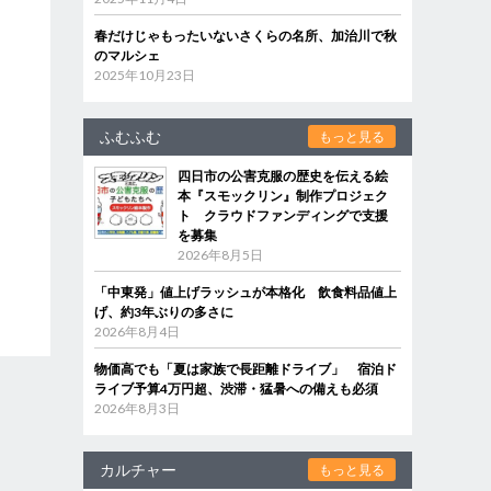
春だけじゃもったいないさくらの名所、加治川で秋
のマルシェ
2025年10月23日
ふむふむ
もっと見る
四日市の公害克服の歴史を伝える絵
本『スモックリン』制作プロジェク
ト クラウドファンディングで支援
を募集
2026年8月5日
「中東発」値上げラッシュが本格化 飲食料品値上
げ、約3年ぶりの多さに
2026年8月4日
物価高でも「夏は家族で長距離ドライブ」 宿泊ド
ライブ予算4万円超、渋滞・猛暑への備えも必須
2026年8月3日
カルチャー
もっと見る