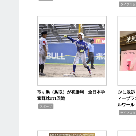
,
ライフスタ
弓ヶ浜（鳥取）が初勝利 全日本学
LVに敗
童野球の1回戦
ィーブラ
ルワール
,
スポーツ
,
ライフスタ