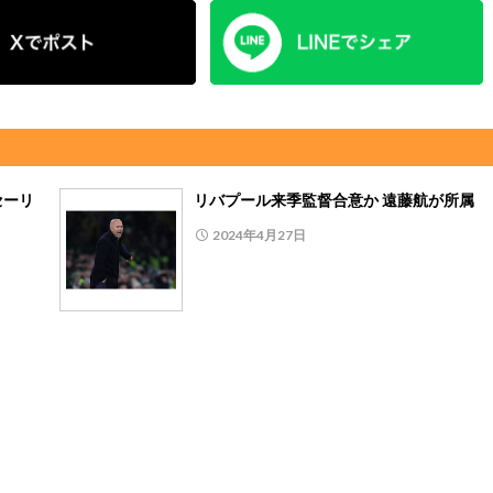
セーリ
リバプール来季監督合意か 遠藤航が所属
2024年4月27日