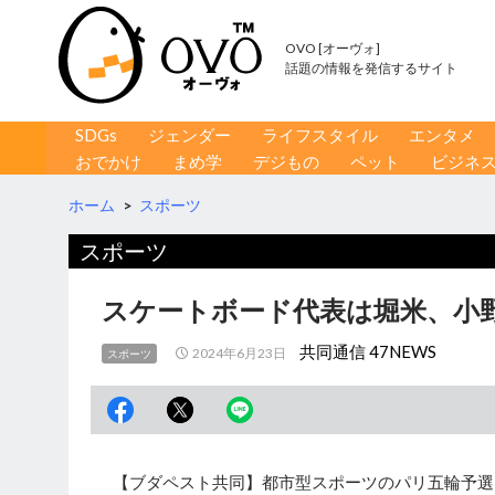
OVO [オーヴォ]
話題の情報を発信するサイト
コンテンツへ移動
検
SDGs
ジェンダー
ライフスタイル
エンタメ
索
おでかけ
まめ学
デジもの
ペット
ビジネ
ホーム
>
スポーツ
スポーツ
スケートボード代表は堀米、小
共同通信 47NEWS
2024年6月23日
スポーツ
【ブダペスト共同】都市型スポーツのパリ五輪予選