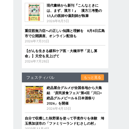
現代書林から新刊『こんなときに
は、まず、漢方！』 漢方三考塾の
15人の医師や薬剤師が執筆
2026年8月5日
重症筋無力症への正しい知識と理解を 8月8日広島
市で公開講座、オンライン配信も
2026年7月31日
【がんを生きる緩和ケア医・大橋洋平「足し算
命」】天空を見上げて
2026年7月28日
フェスティバル
もっと見る
絶品屋台グルメが全国各地から大集
結 “庶民派食フェス”第4回「川口×
絶品グルメビール＆日本酒祭り
2026」を開催
2026年4月15日
自分で収穫した秋野菜を使って芋煮作りを体験 埼
玉県加須市の「ファミリーランドむさしの村」
2025年11月4日