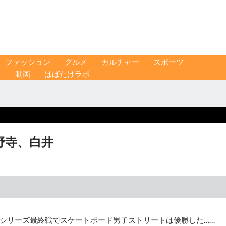
ファッション
グルメ
カルチャー
スポーツ
ス
動画
はばたけラボ
野寺、白井
シリーズ最終戦でスケートボード男子ストリートは優勝した……