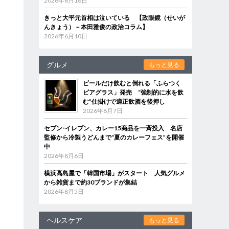
2026年6月18日
きっと大平元首相は泣いている 【政眼鏡（せいが
んきょう）－本田雅俊の政治コラム】
2026年6月10日
グルメ
もっと見る
ビールだけ飲むと倒れる「ふらつく
ビアグラス」発売 “強制的に水を飲
む”仕掛けで適正飲酒を後押し
2026年8月7日
セブン‐イレブン、カレー15商品を一斉投入 名店
監修から冷製うどんまで“夏のカレーフェス”を開催
中
2026年8月6日
横浜高島屋で「韓国市場」がスタート 人気グルメ
から雑貨まで約30ブランドが集結
2026年8月5日
ヘルスケア
もっと見る