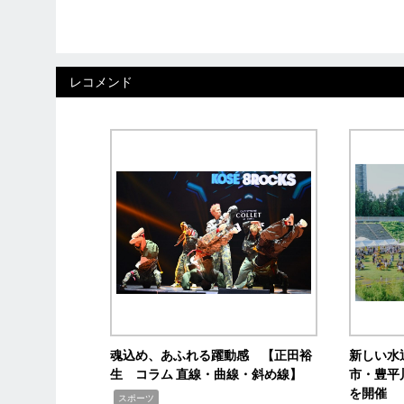
レコメンド
魂込め、あふれる躍動感 【正田裕
新しい水
生 コラム 直線・曲線・斜め線】
市・豊平
を開催
,
スポーツ