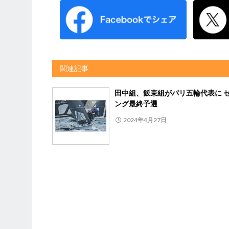
関連記事
田中組、飯束組がパリ五輪代表に 
ング最終予選
2024年4月27日