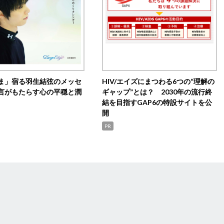
ま」宿る羽生結弦のメッセ
HIV/エイズにまつわる6つの“理解の
言がもたらす心の平穏と潤
ギャップ”とは？ 2030年の流行終
結を目指すGAP6の特設サイトを公
開
PR