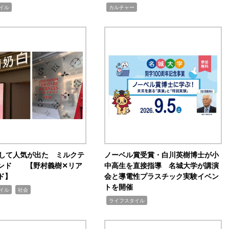
,
イル
カルチャー
訴して人気が出た ミルクテ
ノーベル賞受賞・白川英樹博士が小
ンド 【野村義樹✕リア
中高生を直接指導 名城大学が講演
ド】
会と導電性プラスチック実験イベン
トを開催
,
イル
社会
,
ライフスタイル