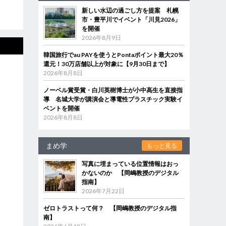
新しい水辺の過ごし方を提案 札幌
市・豊平川でイベント「川見2026」
を開催
2026年8月9日
韓国旅行でau PAYを使うとPontaポイント最大20％
還元！30万店舗以上が対象に【9月30日まで】
2026年8月8日
ノーベル賞受賞・白川英樹博士が小中高生を直接指
導 名城大学が講演会と導電性プラスチック実験イ
ベントを開催
2026年8月8日
まめ学
もっと見る
写真に埋まっている位置情報はおっ
かないのか 【岡嶋教授のデジタル
指南】
2026年7月22日
ゼロトラストって何？ 【岡嶋教授のデジタル指
南】