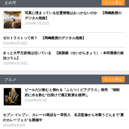
まめ学
もっと見る
写真に埋まっている位置情報はおっかないのか 【岡嶋教授の
デジタル指南】
2026年7月22日
ゼロトラストって何？ 【岡嶋教授のデジタル指南】
2026年6月18日
きっと大平元首相は泣いている 【政眼鏡（せいがんきょう）－本田雅俊の政
治コラム】
2026年6月10日
グルメ
もっと見る
ビールだけ飲むと倒れる「ふらつくビアグラス」発売 “強制
的に水を飲む”仕掛けで適正飲酒を後押し
2026年8月7日
セブン‐イレブン、カレー15商品を一斉投入 名店監修から冷製うどんまで“夏
のカレーフェス”を開催中
2026年8月6日