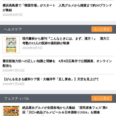
横浜高島屋で「韓国市場」がスタート 人気グルメから雑貨まで約30ブランド
が集結
2026年8月5日
ヘルスケア
もっと見る
現代書林から新刊『こんなときには、まず、漢方！』 漢方三
考塾の15人の医師や薬剤師が執筆
2026年8月5日
重症筋無力症への正しい知識と理解を 8月8日広島市で公開講座、オンライン
配信も
2026年7月31日
【がんを生きる緩和ケア医・大橋洋平「足し算命」】天空を見上げて
2026年7月28日
フェスティバル
もっと見る
絶品屋台グルメが全国各地から大集結 “庶民派食フェス”第4
回「川口×絶品グルメビール＆日本酒祭り2026」を開催