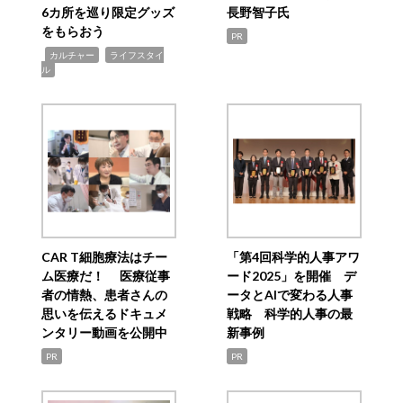
6カ所を巡り限定グッズ
長野智子氏
をもらおう
PR
,
,
カルチャー
ライフスタイ
ル
CAR T細胞療法はチー
「第4回科学的人事アワ
ム医療だ！ 医療従事
ード2025」を開催 デ
者の情熱、患者さんの
ータとAIで変わる人事
思いを伝えるドキュメ
戦略 科学的人事の最
ンタリー動画を公開中
新事例
PR
PR