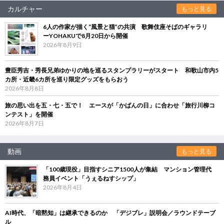
カルチャー
もっと見る
6人の作家が描く“風景と猫”の共演 歌舞伎座そばのギャラリ
ーYOHAKUで8月20日から開催
2026年8月9日
豊臣秀吉・秀長兄弟ゆかりの地を巡るスタンプラリーがスタート 和歌山市内5
カ所・近畿6カ所を巡り限定グッズをもらおう
2026年8月8日
旅の思い出を五・七・五で！ エースが「かばんの日」に合わせ「旅行川柳コ
ンテスト」を開催
2026年8月7日
動画
もっと見る
「100歳現役」目指すシニア1500人が集結 マンション管理代
務員イベント「うぇるねすシップ」
2026年8月4日
AI時代、「暗黙知」は継承できるのか 「デジブレ」説明会／ラウンドテーブ
ル