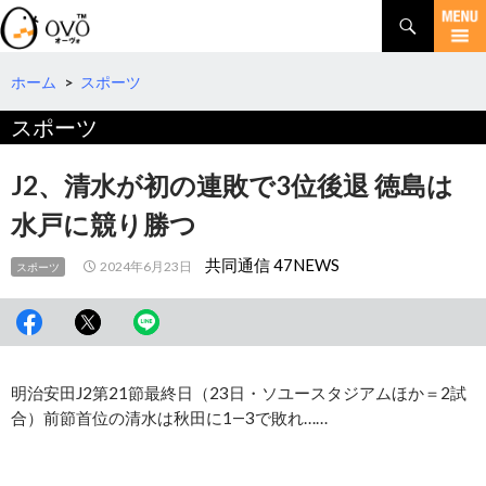
検
索
コ
ン
テ
ホーム
>
スポーツ
ン
スポーツ
ツ
へ
移
J2、清水が初の連敗で3位後退 徳島は
動
水戸に競り勝つ
共同通信 47NEWS
2024年6月23日
スポーツ
明治安田J2第21節最終日（23日・ソユースタジアムほか＝2試
合）前節首位の清水は秋田に1―3で敗れ……