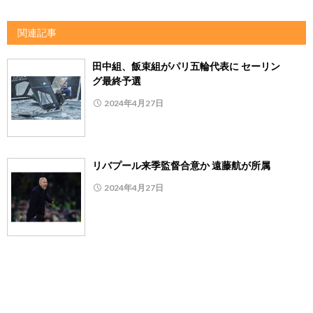
関連記事
田中組、飯束組がパリ五輪代表に セーリン
グ最終予選
2024年4月27日
リバプール来季監督合意か 遠藤航が所属
2024年4月27日