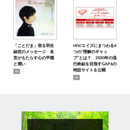
「ことだま」宿る羽生
HIV/エイズにまつわる6
結弦のメッセージ 名
つの“理解のギャッ
言がもたらす心の平穏
プ”とは？ 2030年の流
と潤い
行終結を目指すGAP6の
特設サイトを公開
PR
PR