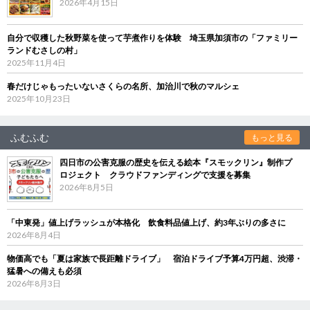
2026年4月15日
自分で収穫した秋野菜を使って芋煮作りを体験 埼玉県加須市の「ファミリー
ランドむさしの村」
2025年11月4日
春だけじゃもったいないさくらの名所、加治川で秋のマルシェ
2025年10月23日
ふむふむ
もっと見る
四日市の公害克服の歴史を伝える絵本『スモックリン』制作プ
ロジェクト クラウドファンディングで支援を募集
2026年8月5日
「中東発」値上げラッシュが本格化 飲食料品値上げ、約3年ぶりの多さに
2026年8月4日
物価高でも「夏は家族で長距離ドライブ」 宿泊ドライブ予算4万円超、渋滞・
猛暑への備えも必須
2026年8月3日