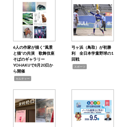
6人の作家が描く“風景
弓ヶ浜（鳥取）が初勝
と猫”の共演 歌舞伎座
利 全日本学童野球の1
そばのギャラリー
回戦
YOHAKUで8月20日か
,
スポーツ
ら開催
,
カルチャー