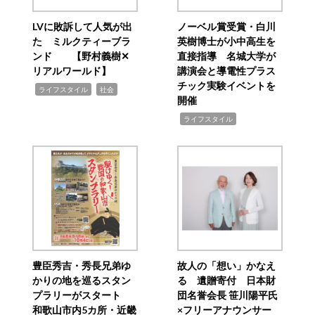
LVに敗訴して人気が出
ノーベル賞受賞・白川
た ミルクティーブラ
英樹博士が小中高生を
ンド 【野村義樹✕
直接指導 名城大学が
リアルワールド】
講演会と導電性プラス
チック実験イベントを
,
,
ライフスタイル
社会
開催
,
ライフスタイル
豊臣秀吉・秀長兄弟ゆ
故人の「想い」かなえ
かりの地を巡るスタン
る 遺贈寄付 日本財
プラリーがスタート
団名誉会長 笹川陽平氏
和歌山市内5カ所・近畿
×フリーアナウンサー