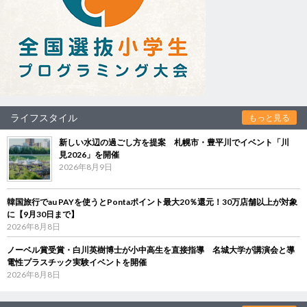
ライフスタイル
もっと見る
新しい水辺の過ごし方を提案 札幌市・豊平川でイベント「川
見2026」を開催
2026年8月9日
韓国旅行でau PAYを使うとPontaポイント最大20％還元！30万店舗以上が対象
に【9月30日まで】
2026年8月8日
ノーベル賞受賞・白川英樹博士が小中高生を直接指導 名城大学が講演会と導
電性プラスチック実験イベントを開催
2026年8月8日