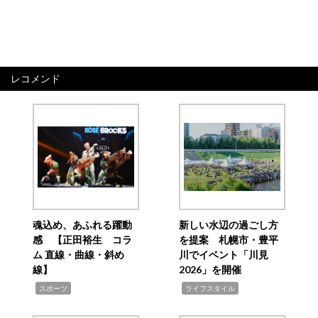
レコメンド
魂込め、あふれる躍動
新しい水辺の過ごし方
感 【正田裕生 コラ
を提案 札幌市・豊平
ム 直線・曲線・斜め
川でイベント「川見
線】
2026」を開催
,
,
スポーツ
ライフスタイル