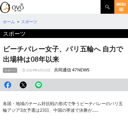
検
索
コ
ン
テ
ホーム
>
スポーツ
ン
スポーツ
ツ
へ
移
ビーチバレー女子、パリ五輪へ 自力で
動
出場枠は08年以来
共同通信 47NEWS
2024年6月23日
スポーツ
各国・地域のチーム対抗戦の形式で争うビーチバレーのパリ五
輪アジア3次予選は23日、中国の寧波で決勝が……