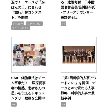
五で！ エースが「か
る 遺贈寄付 日本財
ばんの日」に合わせ
団名誉会長 笹川陽平氏
「旅行川柳コンテス
×フリーアナウンサー
ト」を開催
長野智子氏
,
,
,
おでかけ
ファッション
PR
ライフスタイル
CAR T細胞療法はチー
「第4回科学的人事アワ
ム医療だ！ 医療従事
ード2025」を開催 デ
者の情熱、患者さんの
ータとAIで変わる人事
思いを伝えるドキュメ
戦略 科学的人事の最
ンタリー動画を公開中
新事例
PR
PR