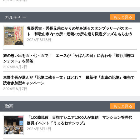
カルチャー
もっと見る
豊臣秀吉・秀長兄弟ゆかりの地を巡るスタンプラリーがスター
ト 和歌山市内5カ所・近畿6カ所を巡り限定グッズをもらおう
2026年8月8日
旅の思い出を五・七・五で！ エースが「かばんの日」に合わせ「旅行川柳コ
ンテスト」を開催
2026年8月7日
東野圭吾が選んだ「記憶に残る一文」はどれ？ 最新作『永遠の記憶』発売で
読者参加型キャンペーン
2026年8月7日
動画
もっと見る
「100歳現役」目指すシニア1500人が集結 マンション管理代
務員イベント「うぇるねすシップ」
2026年8月4日