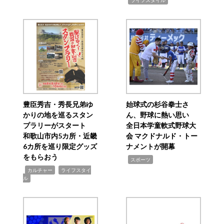
ライフスタイル
豊臣秀吉・秀長兄弟ゆ
始球式の杉谷拳士さ
かりの地を巡るスタン
ん、野球に熱い思い
プラリーがスタート
全日本学童軟式野球大
和歌山市内5カ所・近畿
会 マクドナルド・トー
6カ所を巡り限定グッズ
ナメントが開幕
をもらおう
,
スポーツ
,
,
カルチャー
ライフスタイ
ル