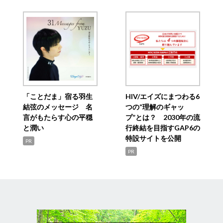
「ことだま」宿る羽生
HIV/エイズにまつわる6
結弦のメッセージ 名
つの“理解のギャッ
言がもたらす心の平穏
プ”とは？ 2030年の流
と潤い
行終結を目指すGAP6の
特設サイトを公開
PR
PR