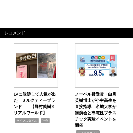
レコメンド
LVに敗訴して人気が出
ノーベル賞受賞・白川
た ミルクティーブラ
英樹博士が小中高生を
ンド 【野村義樹✕
直接指導 名城大学が
リアルワールド】
講演会と導電性プラス
チック実験イベントを
,
,
ライフスタイル
社会
開催
,