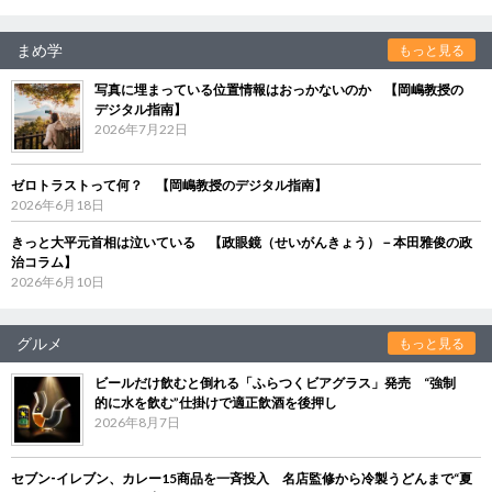
まめ学
もっと見る
写真に埋まっている位置情報はおっかないのか 【岡嶋教授の
デジタル指南】
2026年7月22日
ゼロトラストって何？ 【岡嶋教授のデジタル指南】
2026年6月18日
きっと大平元首相は泣いている 【政眼鏡（せいがんきょう）－本田雅俊の政
治コラム】
2026年6月10日
グルメ
もっと見る
ビールだけ飲むと倒れる「ふらつくビアグラス」発売 “強制
的に水を飲む”仕掛けで適正飲酒を後押し
2026年8月7日
セブン‐イレブン、カレー15商品を一斉投入 名店監修から冷製うどんまで“夏