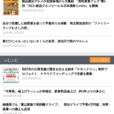
絶品屋台グルメが全国各地から大集結 “庶民派食フェス”第4
回「川口×絶品グルメビール＆日本酒祭り2026」を開催
2026年4月15日
自分で収穫した秋野菜を使って芋煮作りを体験 埼玉県加須市の「ファミリー
ランドむさしの村」
2025年11月4日
春だけじゃもったいないさくらの名所、加治川で秋のマルシェ
2025年10月23日
ふむふむ
もっと見る
四日市の公害克服の歴史を伝える絵本『スモックリン』制作プ
ロジェクト クラウドファンディングで支援を募集
2026年8月5日
「中東発」値上げラッシュが本格化 飲食料品値上げ、約3年ぶりの多さに
2026年8月4日
物価高でも「夏は家族で長距離ドライブ」 宿泊ドライブ予算4万円超、渋滞・
猛暑への備えも必須
2026年8月3日