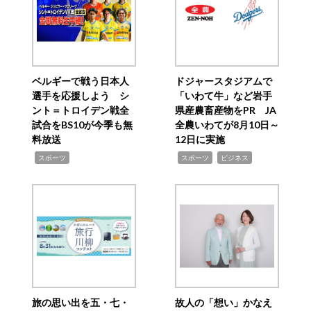
ベルギーで戦う日本人
ドジャースタジアムで
選手を応援しよう シ
「いわて牛」など岩手
ント＝トロイデン戦全
県産農畜産物をPR JA
試合をBS10が今季も無
全農いわてが8月10日～
料放送
12日に実施
,
,
,
スポーツ
スポーツ
ビジネス
旅の思い出を五・七・
故人の「想い」かなえ