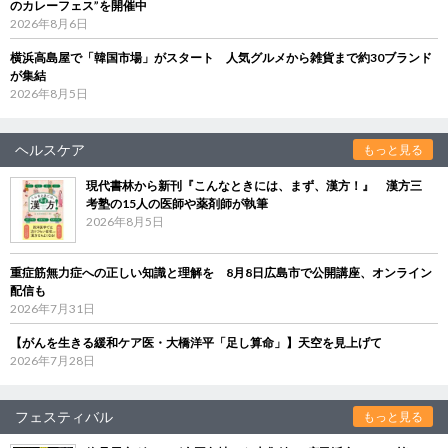
のカレーフェス”を開催中
2026年8月6日
横浜高島屋で「韓国市場」がスタート 人気グルメから雑貨まで約30ブランド
が集結
2026年8月5日
ヘルスケア
もっと見る
現代書林から新刊『こんなときには、まず、漢方！』 漢方三
考塾の15人の医師や薬剤師が執筆
2026年8月5日
重症筋無力症への正しい知識と理解を 8月8日広島市で公開講座、オンライン
配信も
2026年7月31日
【がんを生きる緩和ケア医・大橋洋平「足し算命」】天空を見上げて
2026年7月28日
フェスティバル
もっと見る