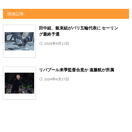
関連記事
田中組、飯束組がパリ五輪代表に セーリン
グ最終予選
2024年4月27日
リバプール来季監督合意か 遠藤航が所属
2024年4月27日