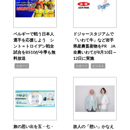
ベルギーで戦う日本人
ドジャースタジアムで
選手を応援しよう シ
「いわて牛」など岩手
ント＝トロイデン戦全
県産農畜産物をPR JA
試合をBS10が今季も無
全農いわてが8月10日～
料放送
12日に実施
,
,
,
スポーツ
スポーツ
ビジネス
旅の思い出を五・七・
故人の「想い」かなえ