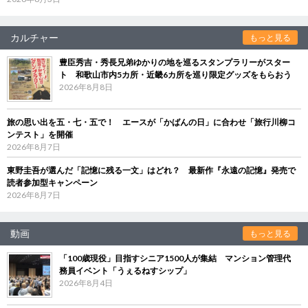
カルチャー
もっと見る
豊臣秀吉・秀長兄弟ゆかりの地を巡るスタンプラリーがスター
ト 和歌山市内5カ所・近畿6カ所を巡り限定グッズをもらおう
2026年8月8日
旅の思い出を五・七・五で！ エースが「かばんの日」に合わせ「旅行川柳コ
ンテスト」を開催
2026年8月7日
東野圭吾が選んだ「記憶に残る一文」はどれ？ 最新作『永遠の記憶』発売で
読者参加型キャンペーン
2026年8月7日
動画
もっと見る
「100歳現役」目指すシニア1500人が集結 マンション管理代
務員イベント「うぇるねすシップ」
2026年8月4日