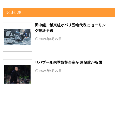
関連記事
田中組、飯束組がパリ五輪代表に セーリン
グ最終予選
2024年4月27日
リバプール来季監督合意か 遠藤航が所属
2024年4月27日