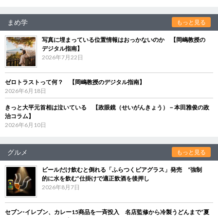
まめ学
もっと見る
写真に埋まっている位置情報はおっかないのか 【岡嶋教授の
デジタル指南】
2026年7月22日
ゼロトラストって何？ 【岡嶋教授のデジタル指南】
2026年6月18日
きっと大平元首相は泣いている 【政眼鏡（せいがんきょう）－本田雅俊の政
治コラム】
2026年6月10日
グルメ
もっと見る
ビールだけ飲むと倒れる「ふらつくビアグラス」発売 “強制
的に水を飲む”仕掛けで適正飲酒を後押し
2026年8月7日
セブン‐イレブン、カレー15商品を一斉投入 名店監修から冷製うどんまで“夏