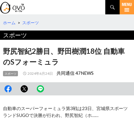
検
索
コ
ン
テ
ホーム
>
スポーツ
ン
スポーツ
ツ
へ
移
野尻智紀2勝目、野田樹潤18位 自動車
動
のSフォーミュラ
共同通信 47NEWS
2024年6月24日
スポーツ
自動車のスーパーフォーミュラ第3戦は23日、宮城県スポーツ
ランドSUGOで決勝が行われ、野尻智紀（ホ……