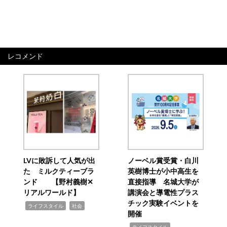
レコメンド
LVに敗訴して人気が出
ノーベル賞受賞・白川
た ミルクティーブラ
英樹博士が小中高生を
ンド 【野村義樹✕
直接指導 名城大学が
リアルワールド】
講演会と導電性プラス
チック実験イベントを
,
,
ライフスタイル
社会
開催
,