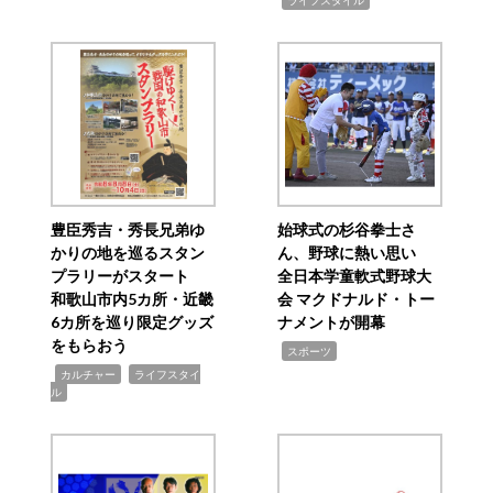
ライフスタイル
豊臣秀吉・秀長兄弟ゆ
始球式の杉谷拳士さ
かりの地を巡るスタン
ん、野球に熱い思い
プラリーがスタート
全日本学童軟式野球大
和歌山市内5カ所・近畿
会 マクドナルド・トー
6カ所を巡り限定グッズ
ナメントが開幕
をもらおう
,
スポーツ
,
,
カルチャー
ライフスタイ
ル