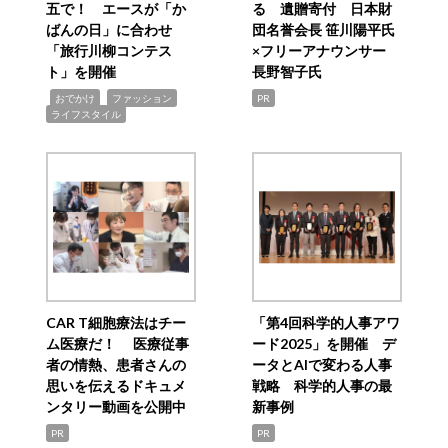
五で！ エースが「か
る 遺贈寄付 日本財
ばんの日」に合わせ
団名誉会長 笹川陽平氏
「旅行川柳コンテス
×フリーアナウンサー
ト」を開催
長野智子氏
,
,
,
おでかけ
ファッション
PR
ライフスタイル
CAR T細胞療法はチー
「第4回科学的人事アワ
ム医療だ！ 医療従事
ード2025」を開催 デ
者の情熱、患者さんの
ータとAIで変わる人事
思いを伝えるドキュメ
戦略 科学的人事の最
ンタリー動画を公開中
新事例
PR
PR