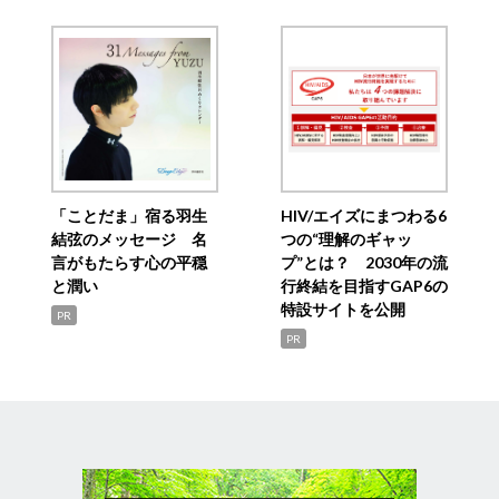
「ことだま」宿る羽生
HIV/エイズにまつわる6
結弦のメッセージ 名
つの“理解のギャッ
言がもたらす心の平穏
プ”とは？ 2030年の流
と潤い
行終結を目指すGAP6の
特設サイトを公開
PR
PR