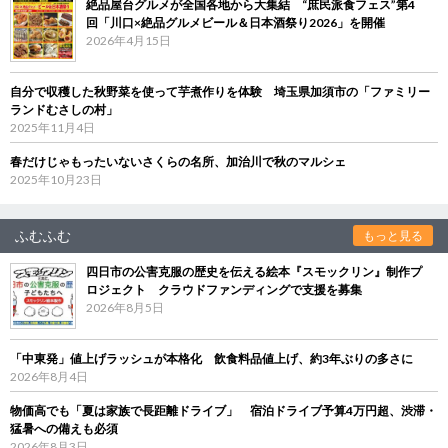
絶品屋台グルメが全国各地から大集結 “庶民派食フェス”第4
回「川口×絶品グルメビール＆日本酒祭り2026」を開催
2026年4月15日
自分で収穫した秋野菜を使って芋煮作りを体験 埼玉県加須市の「ファミリー
ランドむさしの村」
2025年11月4日
春だけじゃもったいないさくらの名所、加治川で秋のマルシェ
2025年10月23日
ふむふむ
もっと見る
四日市の公害克服の歴史を伝える絵本『スモックリン』制作プ
ロジェクト クラウドファンディングで支援を募集
2026年8月5日
「中東発」値上げラッシュが本格化 飲食料品値上げ、約3年ぶりの多さに
2026年8月4日
物価高でも「夏は家族で長距離ドライブ」 宿泊ドライブ予算4万円超、渋滞・
猛暑への備えも必須
2026年8月3日