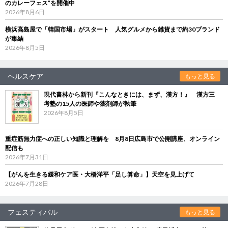
のカレーフェス”を開催中
2026年8月6日
横浜高島屋で「韓国市場」がスタート 人気グルメから雑貨まで約30ブランド
が集結
2026年8月5日
ヘルスケア
もっと見る
現代書林から新刊『こんなときには、まず、漢方！』 漢方三
考塾の15人の医師や薬剤師が執筆
2026年8月5日
重症筋無力症への正しい知識と理解を 8月8日広島市で公開講座、オンライン
配信も
2026年7月31日
【がんを生きる緩和ケア医・大橋洋平「足し算命」】天空を見上げて
2026年7月28日
フェスティバル
もっと見る