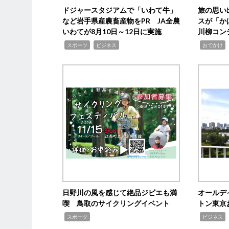
ドジャースタジアムで「いわて牛」
旅の思い
など岩手県産農畜産物をPR JA全農
スが「か
いわてが8月10日～12日に実施
川柳コン
,
,
,
,
スポーツ
ビジネス
おでかけ
日野川の風を感じて絶品ジビエも満
オールデ
喫 鳥取のサイクリングイベント
トン東京
,
,
,
スポーツ
ビジネス