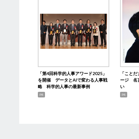
「第4回科学的人事アワード2025」
「ことだ
を開催 データとAIで変わる人事戦
ージ 名
略 科学的人事の最新事例
い
PR
PR