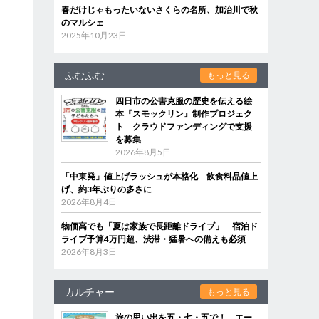
春だけじゃもったいないさくらの名所、加治川で秋
のマルシェ
2025年10月23日
ふむふむ
もっと見る
四日市の公害克服の歴史を伝える絵
本『スモックリン』制作プロジェク
ト クラウドファンディングで支援
を募集
2026年8月5日
「中東発」値上げラッシュが本格化 飲食料品値上
げ、約3年ぶりの多さに
2026年8月4日
物価高でも「夏は家族で長距離ドライブ」 宿泊ド
ライブ予算4万円超、渋滞・猛暑への備えも必須
2026年8月3日
カルチャー
もっと見る
旅の思い出を五・七・五で！ エー