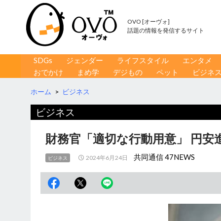
OVO [オーヴォ]
話題の情報を発信するサイト
コンテンツへ移動
検
SDGs
ジェンダー
ライフスタイル
エンタメ
索
おでかけ
まめ学
デジもの
ペット
ビジネ
ホーム
>
ビジネス
ビジネス
財務官「適切な行動用意」 円安
共同通信 47NEWS
2024年6月24日
ビジネス