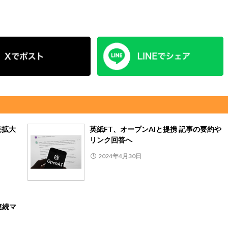
売拡大
英紙FT、オープンAIと提携 記事の要約や
リンク回答へ
2024年4月30日
連続マ