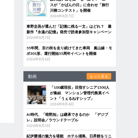
スが「かばんの日」に合わせ「旅行
川柳コンテスト」を開催
2026年8月7日
東野圭吾が選んだ「記憶に残る一文」はどれ？ 最
新作『永遠の記憶』発売で読者参加型キャンペーン
2026年8月7日
55年間、京の街を走り続けてきた車両 嵐山線・モ
ボ301形、運行開始55周年イベントを開催
2026年8月6日
動画
もっと見る
「100歳現役」目指すシニア1500人
が集結 マンション管理代務員イベ
ント「うぇるねすシップ」
2026年8月4日
AI時代、「暗黙知」は継承できるのか 「デジブ
レ」説明会／ラウンドテーブル
2026年8月3日
紀伊勝浦の魅力を堪能 ホテル浦島、日昇館をリニ