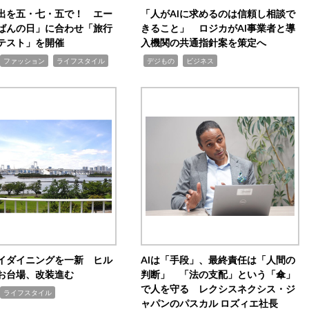
出を五・七・五で！ エー
「人がAIに求めるのは信頼し相談で
ばんの日」に合わせ「旅行
きること」 ロジカがAI事業者と導
テスト」を開催
入機関の共通指針案を策定へ
,
,
,
ファッション
ライフスタイル
デジもの
ビジネス
イダイニングを一新 ヒル
AIは「手段」、最終責任は「人間の
お台場、改装進む
判断」 「法の支配」という「傘」
で人を守る レクシスネクシス・ジ
ライフスタイル
ャパンのパスカル ロズィエ社長