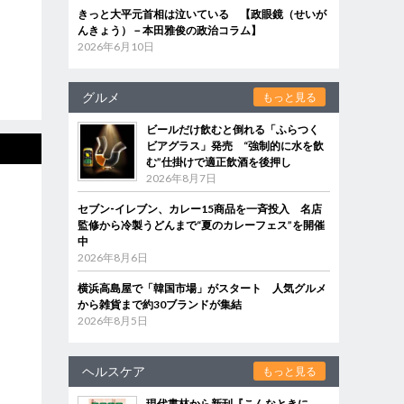
きっと大平元首相は泣いている 【政眼鏡（せいが
んきょう）－本田雅俊の政治コラム】
2026年6月10日
グルメ
もっと見る
ビールだけ飲むと倒れる「ふらつく
ビアグラス」発売 “強制的に水を飲
む”仕掛けで適正飲酒を後押し
2026年8月7日
セブン‐イレブン、カレー15商品を一斉投入 名店
監修から冷製うどんまで“夏のカレーフェス”を開催
中
2026年8月6日
横浜高島屋で「韓国市場」がスタート 人気グルメ
から雑貨まで約30ブランドが集結
2026年8月5日
ヘルスケア
もっと見る
現代書林から新刊『こんなときに