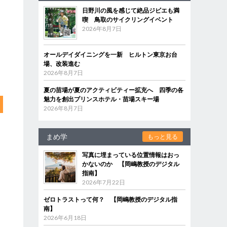
日野川の風を感じて絶品ジビエも満
喫 鳥取のサイクリングイベント
2026年8月7日
オールデイダイニングを一新 ヒルトン東京お台
場、改装進む
2026年8月7日
夏の苗場が夏のアクティビティー拡充へ 四季の各
魅力を創出プリンスホテル・苗場スキー場
2026年8月7日
まめ学
もっと見る
写真に埋まっている位置情報はおっ
かないのか 【岡嶋教授のデジタル
指南】
2026年7月22日
ゼロトラストって何？ 【岡嶋教授のデジタル指
南】
2026年6月18日