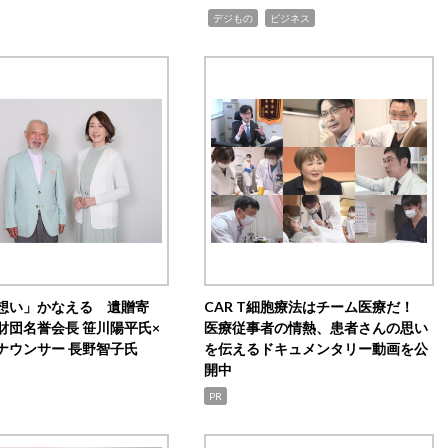
,
,
デジもの
ビジネス
想い」かなえる 遺贈寄
CAR T細胞療法はチーム医療だ！
財団名誉会長 笹川陽平氏×
医療従事者の情熱、患者さんの思い
ナウンサー 長野智子氏
を伝えるドキュメンタリー動画を公
開中
PR