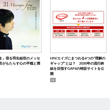
ま」宿る羽生結弦のメッセ
HIV/エイズにまつわる6つの“理解の
言がもたらす心の平穏と潤
ギャップ”とは？ 2030年の流行終
結を目指すGAP6の特設サイトを公
開
PR