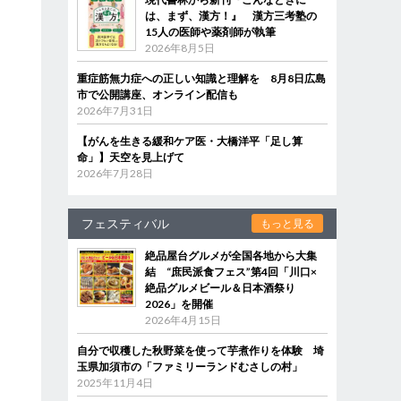
は、まず、漢方！』 漢方三考塾の
15人の医師や薬剤師が執筆
2026年8月5日
重症筋無力症への正しい知識と理解を 8月8日広島
市で公開講座、オンライン配信も
2026年7月31日
【がんを生きる緩和ケア医・大橋洋平「足し算
命」】天空を見上げて
2026年7月28日
フェスティバル
もっと見る
絶品屋台グルメが全国各地から大集
結 “庶民派食フェス”第4回「川口×
絶品グルメビール＆日本酒祭り
2026」を開催
2026年4月15日
自分で収穫した秋野菜を使って芋煮作りを体験 埼
玉県加須市の「ファミリーランドむさしの村」
2025年11月4日