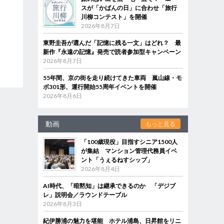
スが「かばんの日」に合わせ「旅行
川柳コンテスト」を開催
2026年8月7日
東野圭吾が選んだ「記憶に残る一文」はどれ？ 最
新作『永遠の記憶』発売で読者参加型キャンペーン
2026年8月7日
55年間、京の街を走り続けてきた車両 嵐山線・モ
ボ301形、運行開始55周年イベントを開催
2026年8月6日
動画
もっと見る
「100歳現役」目指すシニア1500人
が集結 マンション管理代務員イベ
ント「うぇるねすシップ」
2026年8月4日
AI時代、「暗黙知」は継承できるのか 「デジブ
レ」説明会／ラウンドテーブル
2026年8月3日
紀伊勝浦の魅力を堪能 ホテル浦島、日昇館をリニ