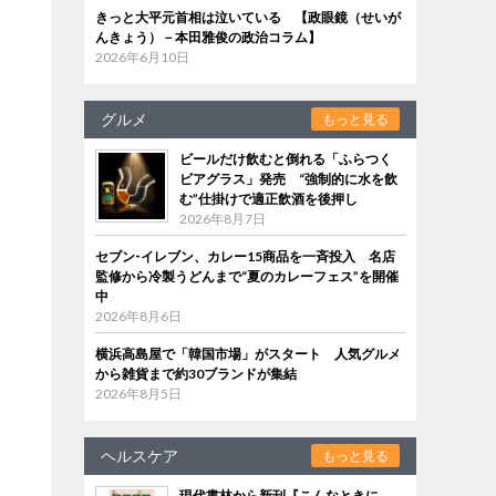
きっと大平元首相は泣いている 【政眼鏡（せいが
んきょう）－本田雅俊の政治コラム】
2026年6月10日
グルメ
もっと見る
ビールだけ飲むと倒れる「ふらつく
ビアグラス」発売 “強制的に水を飲
む”仕掛けで適正飲酒を後押し
2026年8月7日
セブン‐イレブン、カレー15商品を一斉投入 名店
監修から冷製うどんまで“夏のカレーフェス”を開催
中
2026年8月6日
横浜高島屋で「韓国市場」がスタート 人気グルメ
から雑貨まで約30ブランドが集結
2026年8月5日
ヘルスケア
もっと見る
現代書林から新刊『こんなときに