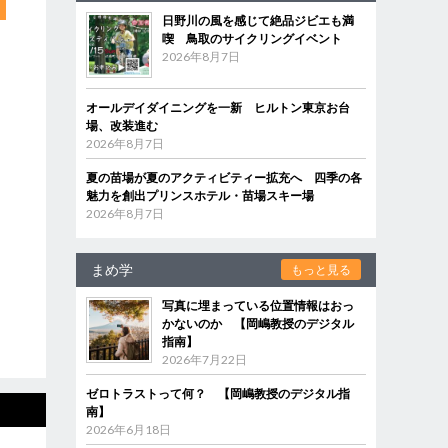
日野川の風を感じて絶品ジビエも満
喫 鳥取のサイクリングイベント
2026年8月7日
オールデイダイニングを一新 ヒルトン東京お台
場、改装進む
2026年8月7日
夏の苗場が夏のアクティビティー拡充へ 四季の各
魅力を創出プリンスホテル・苗場スキー場
2026年8月7日
まめ学
もっと見る
写真に埋まっている位置情報はおっ
かないのか 【岡嶋教授のデジタル
指南】
2026年7月22日
ゼロトラストって何？ 【岡嶋教授のデジタル指
南】
2026年6月18日