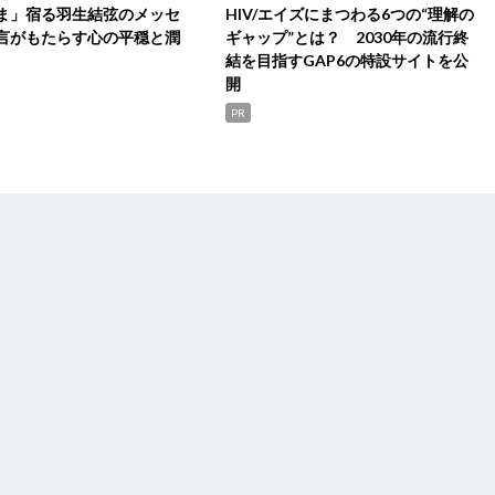
ま」宿る羽生結弦のメッセ
HIV/エイズにまつわる6つの“理解の
言がもたらす心の平穏と潤
ギャップ”とは？ 2030年の流行終
結を目指すGAP6の特設サイトを公
開
PR