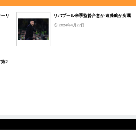
セーリ
リバプール来季監督合意か 遠藤航が所属
2024年4月27日
第2