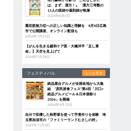
は、まず、漢方！』 漢方三考塾の
15人の医師や薬剤師が執筆
2026年8月5日
重症筋無力症への正しい知識と理解を 8月8日広島
市で公開講座、オンライン配信も
2026年7月31日
【がんを生きる緩和ケア医・大橋洋平「足し算
命」】天空を見上げて
2026年7月28日
フェスティバル
もっと見る
絶品屋台グルメが全国各地から大集
結 “庶民派食フェス”第4回「川口×
絶品グルメビール＆日本酒祭り
2026」を開催
2026年4月15日
自分で収穫した秋野菜を使って芋煮作りを体験 埼
玉県加須市の「ファミリーランドむさしの村」
2025年11月4日