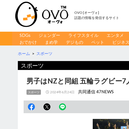
OVO [オーヴォ]
話題の情報を発信するサイト
コンテンツへ移動
検
SDGs
ジェンダー
ライフスタイル
エンタメ
索
おでかけ
まめ学
デジもの
ペット
ビジネ
ホーム
>
スポーツ
スポーツ
男子はNZと同組 五輪ラグビー7
共同通信 47NEWS
2024年6月24日
スポーツ