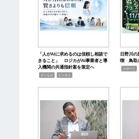
「人がAIに求めるのは信頼し相談で
日野川の
きること」 ロジカがAI事業者と導
喫 鳥取
入機関の共通指針案を策定へ
,
スポーツ
,
,
デジもの
ビジネス