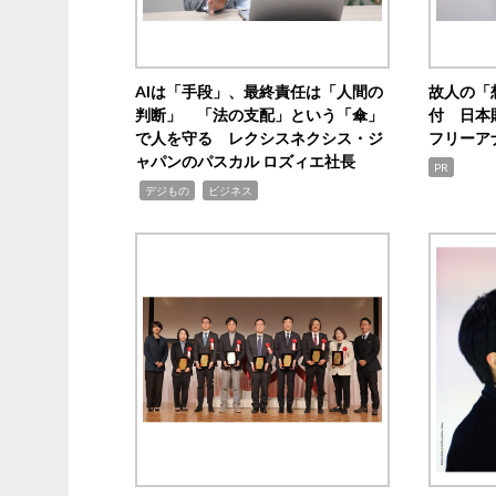
AIは「手段」、最終責任は「人間の
故人の「
判断」 「法の支配」という「傘」
付 日本
で人を守る レクシスネクシス・ジ
フリーア
ャパンのパスカル ロズィエ社長
PR
,
,
デジもの
ビジネス