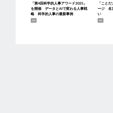
「第4回科学的人事アワード2025」
「ことだ
を開催 データとAIで変わる人事戦
ージ 名
略 科学的人事の最新事例
い
PR
PR