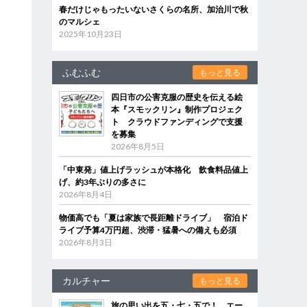
春だけじゃもったいないさくらの名所、加治川で秋
のマルシェ
2025年10月23日
ふむふむ
もっと見る
四日市の公害克服の歴史を伝える絵
本『スモックリン』制作プロジェク
ト クラウドファンディングで支援
を募集
2026年8月5日
「中東発」値上げラッシュが本格化 飲食料品値上
げ、約3年ぶりの多さに
2026年8月4日
物価高でも「夏は家族で長距離ドライブ」 宿泊ド
ライブ予算4万円超、渋滞・猛暑への備えも必須
2026年8月3日
カルチャー
もっと見る
旅の思い出を五・七・五で！ エー