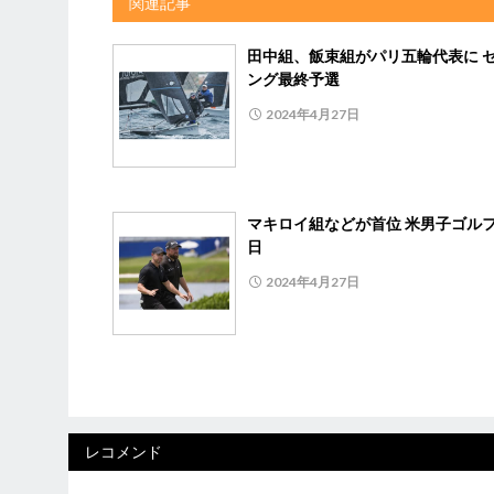
関連記事
田中組、飯束組がパリ五輪代表に 
ング最終予選
2024年4月27日
マキロイ組などが首位 米男子ゴルフ
日
2024年4月27日
レコメンド