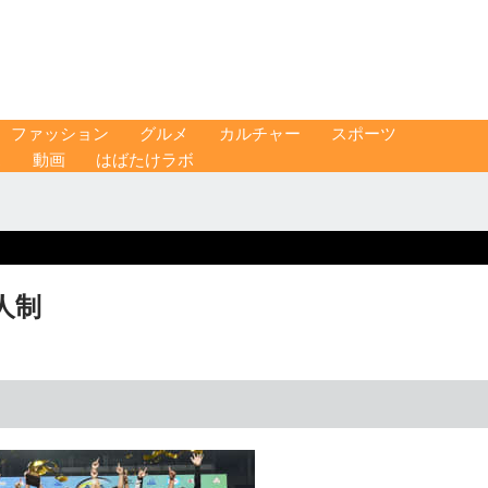
ファッション
グルメ
カルチャー
スポーツ
ス
動画
はばたけラボ
人制