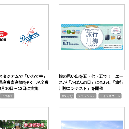
スタジアムで「いわて牛」
旅の思い出を五・七・五で！ エー
県産農畜産物をPR JA全農
スが「かばんの日」に合わせ「旅行
月10日～12日に実施
川柳コンテスト」を開催
,
,
,
ビジネス
おでかけ
ファッション
ライフスタイル