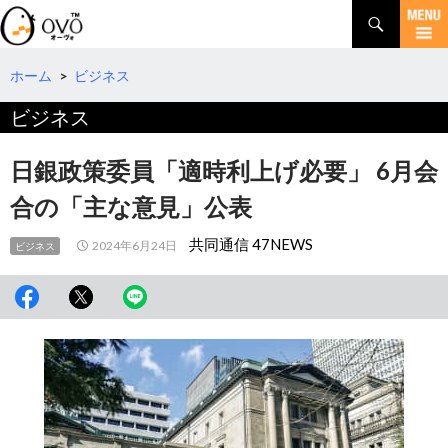
検
索
コ
ン
テ
ホーム
>
ビジネス
ン
ビジネス
ツ
へ
移
日銀政策委員「適時利上げ必要」 6月会
動
合の「主な意見」公表
共同通信 47NEWS
2024年6月24日
ビジネス