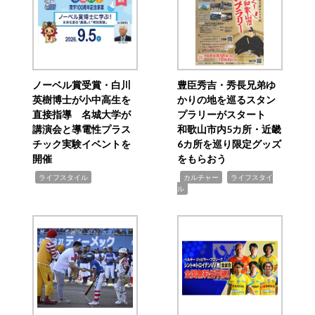
ノーベル賞受賞・白川
豊臣秀吉・秀長兄弟ゆ
英樹博士が小中高生を
かりの地を巡るスタン
直接指導 名城大学が
プラリーがスタート
講演会と導電性プラス
和歌山市内5カ所・近畿
チック実験イベントを
6カ所を巡り限定グッズ
開催
をもらおう
,
,
,
ライフスタイル
カルチャー
ライフスタイ
ル