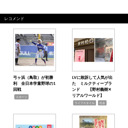
レコメンド
弓ヶ浜（鳥取）が初勝
LVに敗訴して人気が出
利 全日本学童野球の1
た ミルクティーブラ
回戦
ンド 【野村義樹✕
リアルワールド】
,
スポーツ
,
,
ライフスタイル
社会