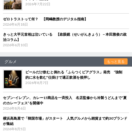
2026年7月22日
ゼロトラストって何？ 【岡嶋教授のデジタル指南】
2026年6月18日
きっと大平元首相は泣いている 【政眼鏡（せいがんきょう）－本田雅俊の政
治コラム】
2026年6月10日
グルメ
もっと見る
ビールだけ飲むと倒れる「ふらつくビアグラス」発売 “強制
的に水を飲む”仕掛けで適正飲酒を後押し
2026年8月7日
セブン‐イレブン、カレー15商品を一斉投入 名店監修から冷製うどんまで“夏
のカレーフェス”を開催中
2026年8月6日
横浜高島屋で「韓国市場」がスタート 人気グルメから雑貨まで約30ブランド
が集結
2026年8月5日