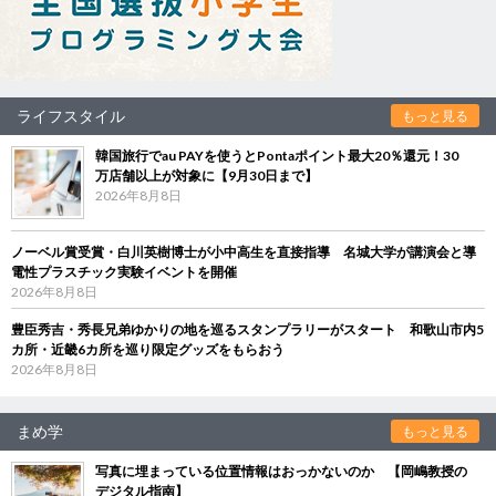
ライフスタイル
もっと見る
韓国旅行でau PAYを使うとPontaポイント最大20％還元！30
万店舗以上が対象に【9月30日まで】
2026年8月8日
ノーベル賞受賞・白川英樹博士が小中高生を直接指導 名城大学が講演会と導
電性プラスチック実験イベントを開催
2026年8月8日
豊臣秀吉・秀長兄弟ゆかりの地を巡るスタンプラリーがスタート 和歌山市内5
カ所・近畿6カ所を巡り限定グッズをもらおう
2026年8月8日
まめ学
もっと見る
写真に埋まっている位置情報はおっかないのか 【岡嶋教授の
デジタル指南】