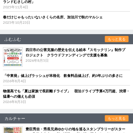
ランドむさしの村」
2025年11月4日
春だけじゃもったいないさくらの名所、加治川で秋のマルシェ
2025年10月23日
ふむふむ
もっと見る
四日市の公害克服の歴史を伝える絵本『スモックリン』制作プ
ロジェクト クラウドファンディングで支援を募集
2026年8月5日
「中東発」値上げラッシュが本格化 飲食料品値上げ、約3年ぶりの多さに
2026年8月4日
物価高でも「夏は家族で長距離ドライブ」 宿泊ドライブ予算4万円超、渋滞・
猛暑への備えも必須
2026年8月3日
カルチャー
もっと見る
豊臣秀吉・秀長兄弟ゆかりの地を巡るスタンプラリーがスター