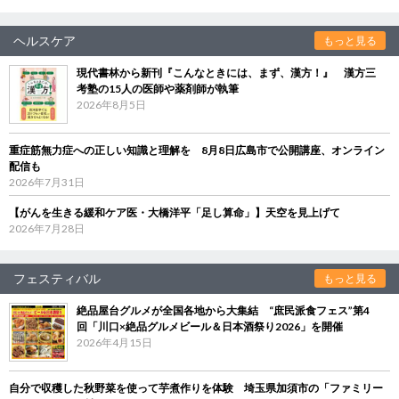
ヘルスケア
もっと見る
現代書林から新刊『こんなときには、まず、漢方！』 漢方三
考塾の15人の医師や薬剤師が執筆
2026年8月5日
重症筋無力症への正しい知識と理解を 8月8日広島市で公開講座、オンライン
配信も
2026年7月31日
【がんを生きる緩和ケア医・大橋洋平「足し算命」】天空を見上げて
2026年7月28日
フェスティバル
もっと見る
絶品屋台グルメが全国各地から大集結 “庶民派食フェス”第4
回「川口×絶品グルメビール＆日本酒祭り2026」を開催
2026年4月15日
自分で収穫した秋野菜を使って芋煮作りを体験 埼玉県加須市の「ファミリー