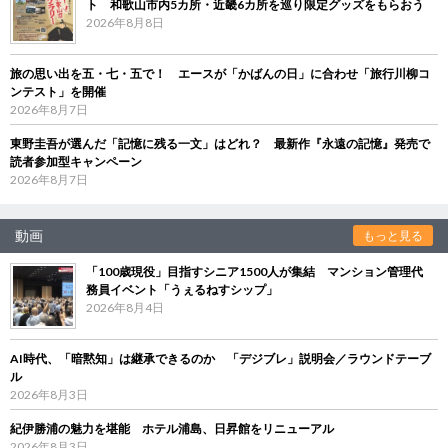
ト 和歌山市内5カ所・近畿6カ所を巡り限定グッズをもらおう
2026年8月8日
旅の思い出を五・七・五で！ エースが「かばんの日」に合わせ「旅行川柳コ
ンテスト」を開催
2026年8月7日
東野圭吾が選んだ「記憶に残る一文」はどれ？ 最新作『永遠の記憶』発売で
読者参加型キャンペーン
2026年8月7日
動画
もっと見る
「100歳現役」目指すシニア1500人が集結 マンション管理代
務員イベント「うぇるねすシップ」
2026年8月4日
AI時代、「暗黙知」は継承できるのか 「デジブレ」説明会／ラウンドテーブ
ル
2026年8月3日
紀伊勝浦の魅力を堪能 ホテル浦島、日昇館をリニューアル
2026年8月3日