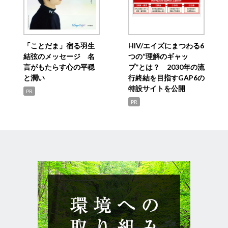
「ことだま」宿る羽生
HIV/エイズにまつわる6
結弦のメッセージ 名
つの“理解のギャッ
言がもたらす心の平穏
プ”とは？ 2030年の流
と潤い
行終結を目指すGAP6の
特設サイトを公開
PR
PR