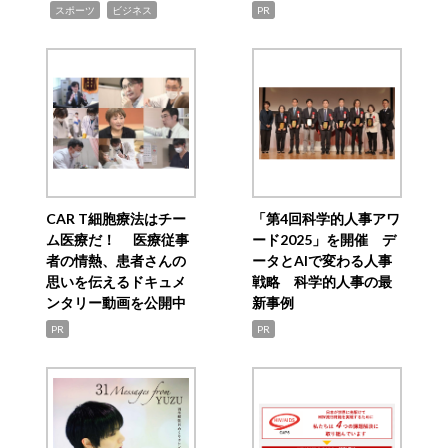
,
,
スポーツ
ビジネス
PR
CAR T細胞療法はチー
「第4回科学的人事アワ
ム医療だ！ 医療従事
ード2025」を開催 デ
者の情熱、患者さんの
ータとAIで変わる人事
思いを伝えるドキュメ
戦略 科学的人事の最
ンタリー動画を公開中
新事例
PR
PR