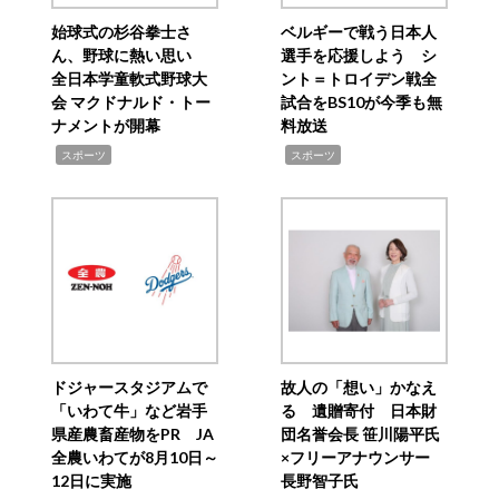
始球式の杉谷拳士さ
ベルギーで戦う日本人
ん、野球に熱い思い
選手を応援しよう シ
全日本学童軟式野球大
ント＝トロイデン戦全
会 マクドナルド・トー
試合をBS10が今季も無
ナメントが開幕
料放送
,
,
スポーツ
スポーツ
ドジャースタジアムで
故人の「想い」かなえ
「いわて牛」など岩手
る 遺贈寄付 日本財
県産農畜産物をPR JA
団名誉会長 笹川陽平氏
全農いわてが8月10日～
×フリーアナウンサー
12日に実施
長野智子氏