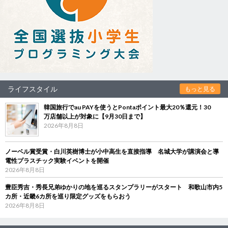
ライフスタイル
もっと見る
韓国旅行でau PAYを使うとPontaポイント最大20％還元！30
万店舗以上が対象に【9月30日まで】
2026年8月8日
ノーベル賞受賞・白川英樹博士が小中高生を直接指導 名城大学が講演会と導
電性プラスチック実験イベントを開催
2026年8月8日
豊臣秀吉・秀長兄弟ゆかりの地を巡るスタンプラリーがスタート 和歌山市内5
カ所・近畿6カ所を巡り限定グッズをもらおう
2026年8月8日