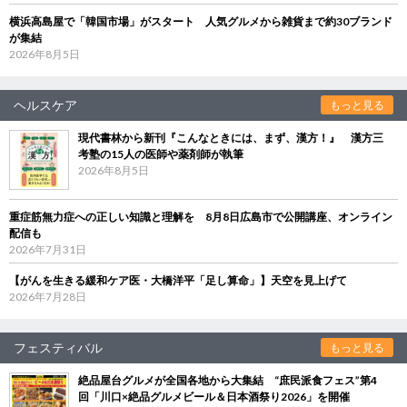
横浜高島屋で「韓国市場」がスタート 人気グルメから雑貨まで約30ブランド
が集結
2026年8月5日
ヘルスケア
もっと見る
現代書林から新刊『こんなときには、まず、漢方！』 漢方三
考塾の15人の医師や薬剤師が執筆
2026年8月5日
重症筋無力症への正しい知識と理解を 8月8日広島市で公開講座、オンライン
配信も
2026年7月31日
【がんを生きる緩和ケア医・大橋洋平「足し算命」】天空を見上げて
2026年7月28日
フェスティバル
もっと見る
絶品屋台グルメが全国各地から大集結 “庶民派食フェス”第4
回「川口×絶品グルメビール＆日本酒祭り2026」を開催