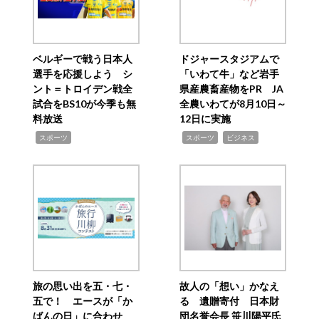
ベルギーで戦う日本人
ドジャースタジアムで
選手を応援しよう シ
「いわて牛」など岩手
ント＝トロイデン戦全
県産農畜産物をPR JA
試合をBS10が今季も無
全農いわてが8月10日～
料放送
12日に実施
,
,
,
スポーツ
スポーツ
ビジネス
旅の思い出を五・七・
故人の「想い」かなえ
五で！ エースが「か
る 遺贈寄付 日本財
ばんの日」に合わせ
団名誉会長 笹川陽平氏