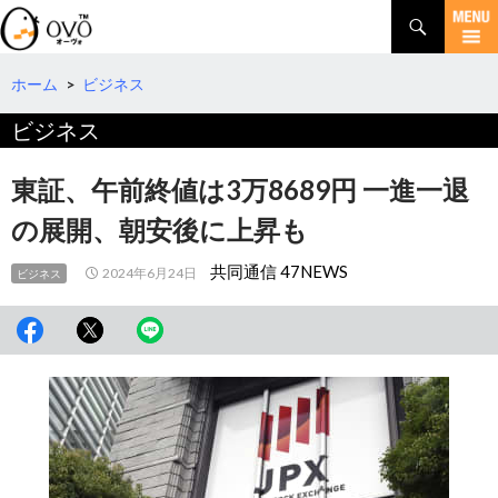
検
索
コ
ン
テ
ホーム
>
ビジネス
ン
ビジネス
ツ
へ
移
東証、午前終値は3万8689円 一進一退
動
の展開、朝安後に上昇も
共同通信 47NEWS
2024年6月24日
ビジネス