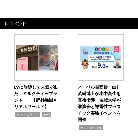
レコメンド
LVに敗訴して人気が出
ノーベル賞受賞・白川
た ミルクティーブラ
英樹博士が小中高生を
ンド 【野村義樹✕
直接指導 名城大学が
リアルワールド】
講演会と導電性プラス
チック実験イベントを
,
,
ライフスタイル
社会
開催
,
ライフスタイル