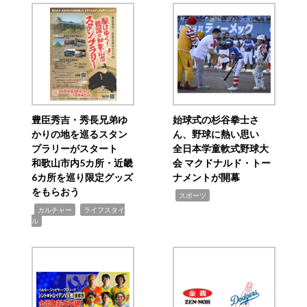
豊臣秀吉・秀長兄弟ゆ
始球式の杉谷拳士さ
かりの地を巡るスタン
ん、野球に熱い思い
プラリーがスタート
全日本学童軟式野球大
和歌山市内5カ所・近畿
会 マクドナルド・トー
6カ所を巡り限定グッズ
ナメントが開幕
をもらおう
,
スポーツ
,
,
カルチャー
ライフスタイ
ル