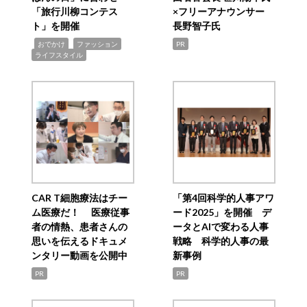
「旅行川柳コンテス
×フリーアナウンサー
ト」を開催
長野智子氏
,
,
,
おでかけ
ファッション
PR
ライフスタイル
CAR T細胞療法はチー
「第4回科学的人事アワ
ム医療だ！ 医療従事
ード2025」を開催 デ
者の情熱、患者さんの
ータとAIで変わる人事
思いを伝えるドキュメ
戦略 科学的人事の最
ンタリー動画を公開中
新事例
PR
PR