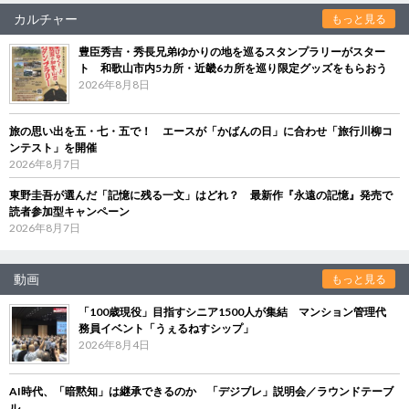
カルチャー
もっと見る
豊臣秀吉・秀長兄弟ゆかりの地を巡るスタンプラリーがスター
ト 和歌山市内5カ所・近畿6カ所を巡り限定グッズをもらおう
2026年8月8日
旅の思い出を五・七・五で！ エースが「かばんの日」に合わせ「旅行川柳コ
ンテスト」を開催
2026年8月7日
東野圭吾が選んだ「記憶に残る一文」はどれ？ 最新作『永遠の記憶』発売で
読者参加型キャンペーン
2026年8月7日
動画
もっと見る
「100歳現役」目指すシニア1500人が集結 マンション管理代
務員イベント「うぇるねすシップ」
2026年8月4日
AI時代、「暗黙知」は継承できるのか 「デジブレ」説明会／ラウンドテーブ
ル