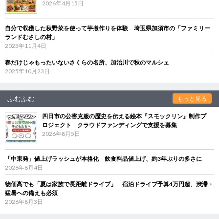
2026年4月15日
自分で収穫した秋野菜を使って芋煮作りを体験 埼玉県加須市の「ファミリー
ランドむさしの村」
2025年11月4日
春だけじゃもったいないさくらの名所、加治川で秋のマルシェ
2025年10月23日
ふむふむ
もっと見る
四日市の公害克服の歴史を伝える絵本『スモックリン』制作プ
ロジェクト クラウドファンディングで支援を募集
2026年8月5日
「中東発」値上げラッシュが本格化 飲食料品値上げ、約3年ぶりの多さに
2026年8月4日
物価高でも「夏は家族で長距離ドライブ」 宿泊ドライブ予算4万円超、渋滞・
猛暑への備えも必須
2026年8月3日