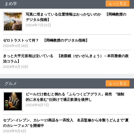
まめ学
もっと見る
写真に埋まっている位置情報はおっかないのか 【岡嶋教授の
デジタル指南】
2026年7月22日
ゼロトラストって何？ 【岡嶋教授のデジタル指南】
2026年6月18日
きっと大平元首相は泣いている 【政眼鏡（せいがんきょう）－本田雅俊の政
治コラム】
2026年6月10日
グルメ
もっと見る
ビールだけ飲むと倒れる「ふらつくビアグラス」発売 “強制
的に水を飲む”仕掛けで適正飲酒を後押し
2026年8月7日
セブン‐イレブン、カレー15商品を一斉投入 名店監修から冷製うどんまで“夏
のカレーフェス”を開催中
2026年8月6日