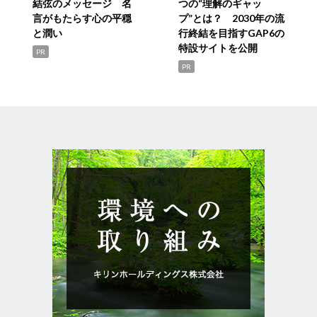
結弦のメッセージ 名
つの“理解のギャッ
言がもたらす心の平穏
プ”とは？ 2030年の流
と潤い
行終結を目指すGAP6の
特設サイトを公開
PR
PR