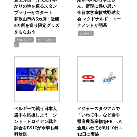
かりの地を巡るスタン
ん、野球に熱い思い
プラリーがスタート
全日本学童軟式野球大
和歌山市内5カ所・近畿
会 マクドナルド・トー
6カ所を巡り限定グッズ
ナメントが開幕
をもらおう
,
スポーツ
,
,
カルチャー
ライフスタイ
ル
ベルギーで戦う日本人
ドジャースタジアムで
選手を応援しよう シ
「いわて牛」など岩手
ント＝トロイデン戦全
県産農畜産物をPR JA
試合をBS10が今季も無
全農いわてが8月10日～
料放送
12日に実施