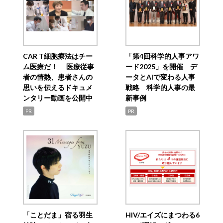
CAR T細胞療法はチー
「第4回科学的人事アワ
ム医療だ！ 医療従事
ード2025」を開催 デ
者の情熱、患者さんの
ータとAIで変わる人事
思いを伝えるドキュメ
戦略 科学的人事の最
ンタリー動画を公開中
新事例
PR
PR
「ことだま」宿る羽生
HIV/エイズにまつわる6