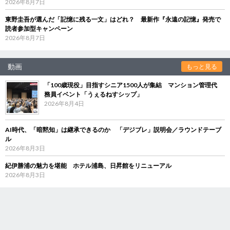
2026年8月7日
東野圭吾が選んだ「記憶に残る一文」はどれ？ 最新作『永遠の記憶』発売で
読者参加型キャンペーン
2026年8月7日
動画
もっと見る
「100歳現役」目指すシニア1500人が集結 マンション管理代
務員イベント「うぇるねすシップ」
2026年8月4日
AI時代、「暗黙知」は継承できるのか 「デジブレ」説明会／ラウンドテーブ
ル
2026年8月3日
紀伊勝浦の魅力を堪能 ホテル浦島、日昇館をリニューアル
2026年8月3日