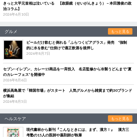
きっと大平元首相は泣いている 【政眼鏡（せいがんきょう）－本田雅俊の政
治コラム】
2026年6月10日
グルメ
もっと見る
ビールだけ飲むと倒れる「ふらつくビアグラス」発売 “強制
的に水を飲む”仕掛けで適正飲酒を後押し
2026年8月7日
セブン‐イレブン、カレー15商品を一斉投入 名店監修から冷製うどんまで“夏
のカレーフェス”を開催中
2026年8月6日
横浜高島屋で「韓国市場」がスタート 人気グルメから雑貨まで約30ブランド
が集結
2026年8月5日
ヘルスケア
もっと見る
現代書林から新刊『こんなときには、まず、漢方！』 漢方三
考塾の15人の医師や薬剤師が執筆