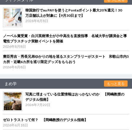
韓国旅行でau PAYを使うとPontaポイント最大20％還元！30
万店舗以上が対象に【9月30日まで】
2026年8月8日
ノーベル賞受賞・白川英樹博士が小中高生を直接指導 名城大学が講演会と導
電性プラスチック実験イベントを開催
2026年8月8日
豊臣秀吉・秀長兄弟ゆかりの地を巡るスタンプラリーがスタート 和歌山市内5
カ所・近畿6カ所を巡り限定グッズをもらおう
2026年8月8日
まめ学
もっと見る
写真に埋まっている位置情報はおっかないのか 【岡嶋教授の
デジタル指南】
2026年7月22日
ゼロトラストって何？ 【岡嶋教授のデジタル指南】
2026年6月18日