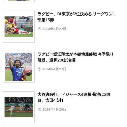
ラグビー、BL東京が2位決める リーグワン1
部第15節
2024年4月27日
ラグビー堀江翔太が本拠地最終戦 今季限り
引退、通算200試合目
2024年4月27日
大谷適時打、ドジャース6連勝 菊池は2敗
目、吉田4安打
2024年4月28日