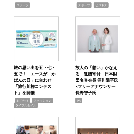
,
,
,
スポーツ
スポーツ
ビジネス
旅の思い出を五・七・
故人の「想い」かなえ
五で！ エースが「か
る 遺贈寄付 日本財
ばんの日」に合わせ
団名誉会長 笹川陽平氏
「旅行川柳コンテス
×フリーアナウンサー
ト」を開催
長野智子氏
,
,
,
おでかけ
ファッション
PR
ライフスタイル