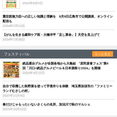
2026年8月5日
重症筋無力症への正しい知識と理解を 8月8日広島市で公開講座、オンライン
配信も
2026年7月31日
【がんを生きる緩和ケア医・大橋洋平「足し算命」】天空を見上げて
2026年7月28日
フェスティバル
もっと見る
絶品屋台グルメが全国各地から大集結 “庶民派食フェス”第4
回「川口×絶品グルメビール＆日本酒祭り2026」を開催
2026年4月15日
自分で収穫した秋野菜を使って芋煮作りを体験 埼玉県加須市の「ファミリー
ランドむさしの村」
2025年11月4日
春だけじゃもったいないさくらの名所、加治川で秋のマルシェ
2025年10月23日