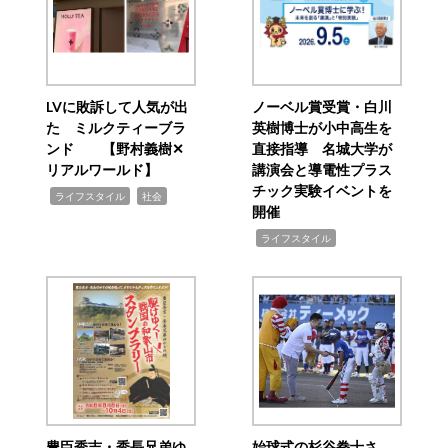
LVに敗訴して人気が出
ノーベル賞受賞・白川
た ミルクティーブラ
英樹博士が小中高生を
ンド 【野村義樹✕
直接指導 名城大学が
リアルワールド】
講演会と導電性プラス
チック実験イベントを
,
,
ライフスタイル
社会
開催
,
ライフスタイル
豊臣秀吉・秀長兄弟ゆ
始球式の杉谷拳士さ