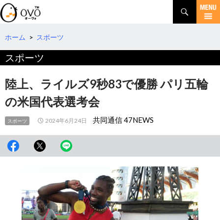
検
索
コ
ン
テ
ホーム
>
スポーツ
ン
スポーツ
ツ
へ
移
陸上、ライルズ9秒83で優勝 パリ五輪
動
の米国代表選考会
共同通信 47NEWS
2024年6月24日
スポーツ