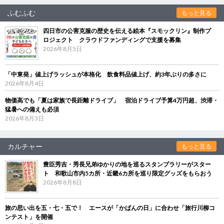
ふむふむ
もっと見る
四日市の公害克服の歴史を伝える絵本『スモックリン』制作プ
ロジェクト クラウドファンディングで支援を募集
2026年8月5日
「中東発」値上げラッシュが本格化 飲食料品値上げ、約3年ぶりの多さに
2026年8月4日
物価高でも「夏は家族で長距離ドライブ」 宿泊ドライブ予算4万円超、渋滞・
猛暑への備えも必須
2026年8月3日
カルチャー
もっと見る
豊臣秀吉・秀長兄弟ゆかりの地を巡るスタンプラリーがスター
ト 和歌山市内5カ所・近畿6カ所を巡り限定グッズをもらおう
2026年8月8日
旅の思い出を五・七・五で！ エースが「かばんの日」に合わせ「旅行川柳コ
ンテスト」を開催