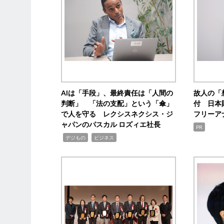
AIは「手段」、最終責任は「人間の
故人の「
判断」 「法の支配」という「傘」
付 日本
で人を守る レクシスネクシス・ジ
フリーア
ャパンのパスカル ロズィエ社長
PR
,
,
デジもの
ビジネス