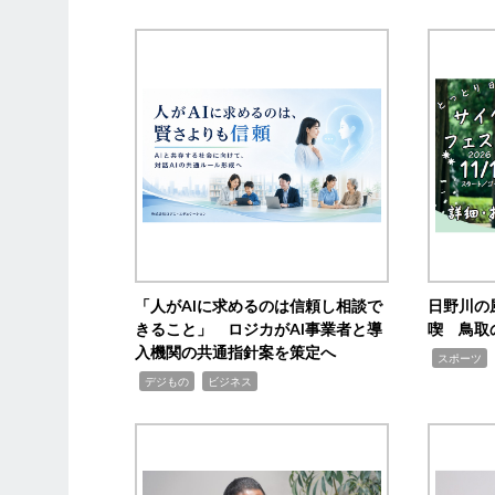
「人がAIに求めるのは信頼し相談で
日野川の
きること」 ロジカがAI事業者と導
喫 鳥取
入機関の共通指針案を策定へ
,
スポーツ
,
,
デジもの
ビジネス