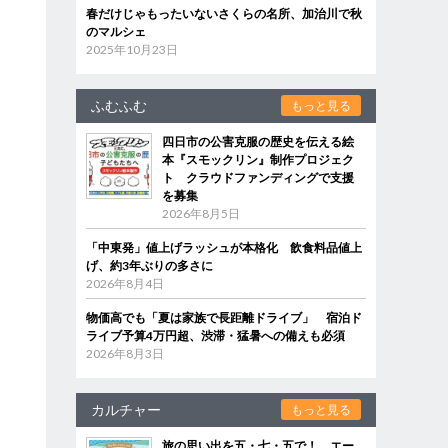
春だけじゃもったいないさくらの名所、加治川で秋
のマルシェ
2025年10月23日
ふむふむ
もっと見る
四日市の公害克服の歴史を伝える絵
本『スモックリン』制作プロジェク
ト クラウドファンディングで支援
を募集
2026年8月5日
「中東発」値上げラッシュが本格化 飲食料品値上
げ、約3年ぶりの多さに
2026年8月4日
物価高でも「夏は家族で長距離ドライブ」 宿泊ド
ライブ予算4万円超、渋滞・猛暑への備えも必須
2026年8月3日
カルチャー
もっと見る
旅の思い出を五・七・五で！ エー