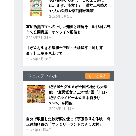
は、まず、漢方！』 漢方三考塾の
15人の医師や薬剤師が執筆
2026年8月5日
重症筋無力症への正しい知識と理解を 8月8日広島
市で公開講座、オンライン配信も
2026年7月31日
【がんを生きる緩和ケア医・大橋洋平「足し算
命」】天空を見上げて
2026年7月28日
フェスティバル
もっと見る
絶品屋台グルメが全国各地から大集
結 “庶民派食フェス”第4回「川口×
絶品グルメビール＆日本酒祭り
2026」を開催
2026年4月15日
自分で収穫した秋野菜を使って芋煮作りを体験 埼
玉県加須市の「ファミリーランドむさしの村」
2025年11月4日