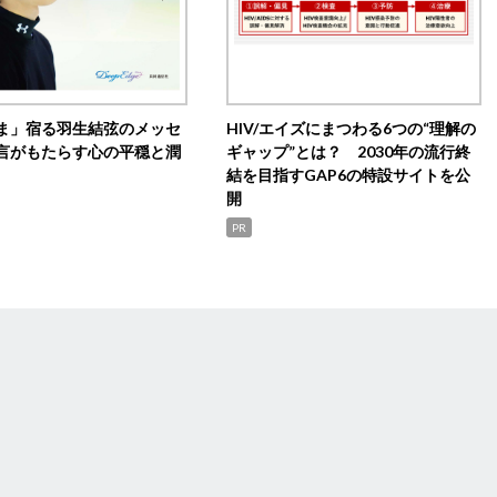
ま」宿る羽生結弦のメッセ
HIV/エイズにまつわる6つの“理解の
言がもたらす心の平穏と潤
ギャップ”とは？ 2030年の流行終
結を目指すGAP6の特設サイトを公
開
PR