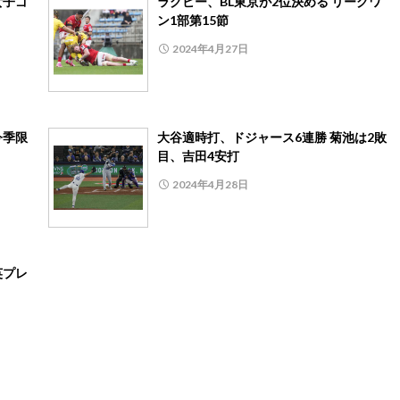
女子ゴ
ラグビー、BL東京が2位決める リーグワ
ン1部第15節
2024年4月27日
今季限
大谷適時打、ドジャース6連勝 菊池は2敗
目、吉田4安打
2024年4月28日
英プレ