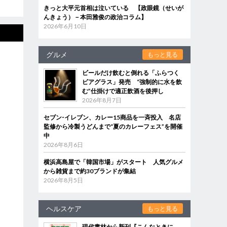
きっと大平元首相は泣いている 【政眼鏡（せいが
んきょう）－本田雅俊の政治コラム】
2026年6月10日
グルメ
もっと見る
ビールだけ飲むと倒れる「ふらつく
ビアグラス」発売 “強制的に水を飲
む”仕掛けで適正飲酒を後押し
2026年8月7日
セブン‐イレブン、カレー15商品を一斉投入 名店
監修から冷製うどんまで“夏のカレーフェス”を開催
中
2026年8月6日
横浜高島屋で「韓国市場」がスタート 人気グルメ
から雑貨まで約30ブランドが集結
2026年8月5日
ヘルスケア
もっと見る
現代書林から新刊『こんなときに