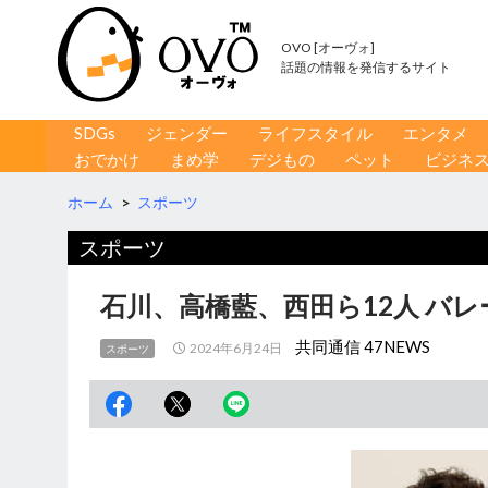
OVO [オーヴォ]
話題の情報を発信するサイト
コンテンツへ移動
検
SDGs
ジェンダー
ライフスタイル
エンタメ
索
おでかけ
まめ学
デジもの
ペット
ビジネ
ホーム
>
スポーツ
スポーツ
石川、高橋藍、西田ら12人 バ
共同通信 47NEWS
2024年6月24日
スポーツ