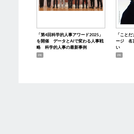
「第4回科学的人事アワード2025」
「ことだ
を開催 データとAIで変わる人事戦
ージ 名
略 科学的人事の最新事例
い
PR
PR