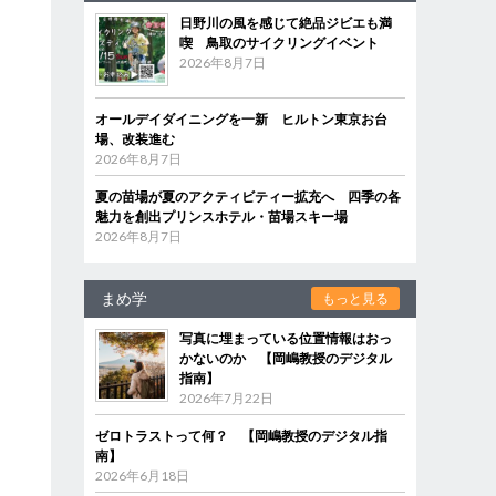
日野川の風を感じて絶品ジビエも満
喫 鳥取のサイクリングイベント
2026年8月7日
オールデイダイニングを一新 ヒルトン東京お台
場、改装進む
2026年8月7日
夏の苗場が夏のアクティビティー拡充へ 四季の各
魅力を創出プリンスホテル・苗場スキー場
2026年8月7日
まめ学
もっと見る
写真に埋まっている位置情報はおっ
かないのか 【岡嶋教授のデジタル
指南】
2026年7月22日
ゼロトラストって何？ 【岡嶋教授のデジタル指
南】
2026年6月18日