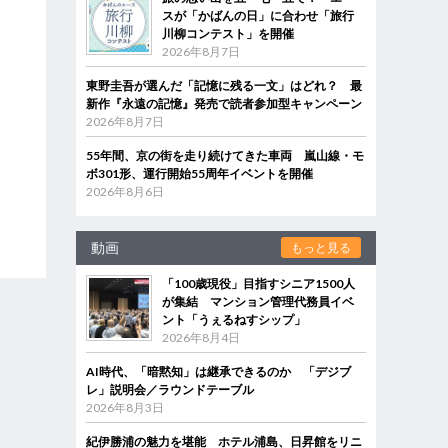
スが「かばんの日」に合わせ「旅行
川柳コンテスト」を開催
2026年8月7日
東野圭吾が選んだ「記憶に残る一文」はどれ？ 最
新作『永遠の記憶』発売で読者参加型キャンペーン
2026年8月7日
55年間、京の街を走り続けてきた車両 嵐山線・モ
ボ301形、運行開始55周年イベントを開催
2026年8月6日
動画
もっと見る
「100歳現役」目指すシニア1500人
が集結 マンション管理代務員イベ
ント「うぇるねすシップ」
2026年8月4日
AI時代、「暗黙知」は継承できるのか 「デジブ
レ」説明会／ラウンドテーブル
2026年8月3日
紀伊勝浦の魅力を堪能 ホテル浦島、日昇館をリニ