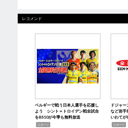
レコメンド
ベルギーで戦う日本人選手を応援し
ドジャー
よう シント＝トロイデン戦全試合
など岩手
をBS10が今季も無料放送
いわてが8
,
,
,
スポーツ
スポーツ