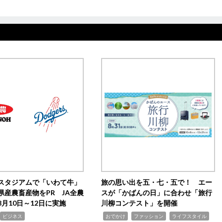
スタジアムで「いわて牛」
旅の思い出を五・七・五で！ エー
県産農畜産物をPR JA全農
スが「かばんの日」に合わせ「旅行
月10日～12日に実施
川柳コンテスト」を開催
,
,
,
ビジネス
おでかけ
ファッション
ライフスタイル