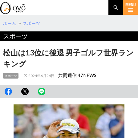
検
索
コ
ン
テ
ホーム
>
スポーツ
ン
スポーツ
ツ
へ
移
松山は13位に後退 男子ゴルフ世界ラン
動
キング
共同通信 47NEWS
2024年6月24日
スポーツ