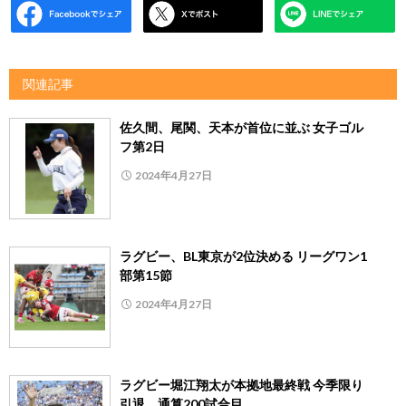
関連記事
佐久間、尾関、天本が首位に並ぶ 女子ゴル
フ第2日
2024年4月27日
ラグビー、BL東京が2位決める リーグワン1
部第15節
2024年4月27日
ラグビー堀江翔太が本拠地最終戦 今季限り
引退、通算200試合目