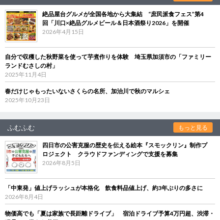
絶品屋台グルメが全国各地から大集結 “庶民派食フェス”第4
回「川口×絶品グルメビール＆日本酒祭り2026」を開催
2026年4月15日
自分で収穫した秋野菜を使って芋煮作りを体験 埼玉県加須市の「ファミリー
ランドむさしの村」
2025年11月4日
春だけじゃもったいないさくらの名所、加治川で秋のマルシェ
2025年10月23日
ふむふむ
もっと見る
四日市の公害克服の歴史を伝える絵本『スモックリン』制作プ
ロジェクト クラウドファンディングで支援を募集
2026年8月5日
「中東発」値上げラッシュが本格化 飲食料品値上げ、約3年ぶりの多さに
2026年8月4日
物価高でも「夏は家族で長距離ドライブ」 宿泊ドライブ予算4万円超、渋滞・