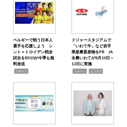
ベルギーで戦う日本人
ドジャースタジアムで
選手を応援しよう シ
「いわて牛」など岩手
ント＝トロイデン戦全
県産農畜産物をPR JA
試合をBS10が今季も無
全農いわてが8月10日～
料放送
12日に実施
,
,
,
スポーツ
スポーツ
ビジネス