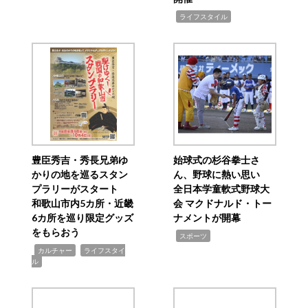
,
ライフスタイル
豊臣秀吉・秀長兄弟ゆ
始球式の杉谷拳士さ
かりの地を巡るスタン
ん、野球に熱い思い
プラリーがスタート
全日本学童軟式野球大
和歌山市内5カ所・近畿
会 マクドナルド・トー
6カ所を巡り限定グッズ
ナメントが開幕
をもらおう
,
スポーツ
,
,
カルチャー
ライフスタイ
ル