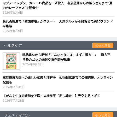
セブン‐イレブン、カレー15商品を一斉投入 名店監修から冷製うどんまで“夏
のカレーフェス”を開催中
2026年8月6日
横浜高島屋で「韓国市場」がスタート 人気グルメから雑貨まで約30ブランド
が集結
2026年8月5日
ヘルスケア
もっと見る
現代書林から新刊『こんなときには、まず、漢方！』 漢方三
考塾の15人の医師や薬剤師が執筆
2026年8月5日
重症筋無力症への正しい知識と理解を 8月8日広島市で公開講座、オンライン
配信も
2026年7月31日
【がんを生きる緩和ケア医・大橋洋平「足し算命」】天空を見上げて
2026年7月28日
フェスティバル
もっと見る