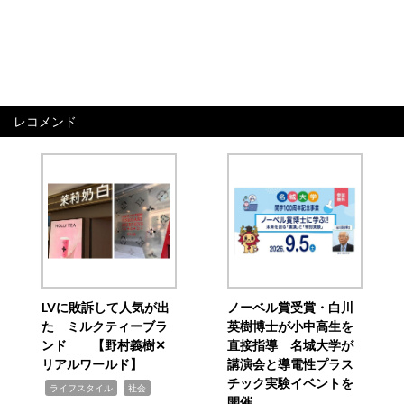
レコメンド
LVに敗訴して人気が出
ノーベル賞受賞・白川
た ミルクティーブラ
英樹博士が小中高生を
ンド 【野村義樹✕
直接指導 名城大学が
リアルワールド】
講演会と導電性プラス
チック実験イベントを
,
,
ライフスタイル
社会
開催