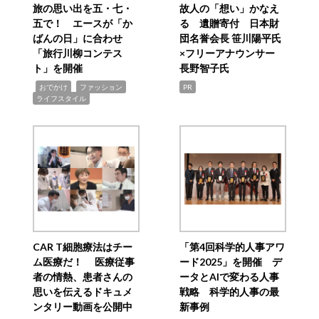
旅の思い出を五・七・
故人の「想い」かなえ
五で！ エースが「か
る 遺贈寄付 日本財
ばんの日」に合わせ
団名誉会長 笹川陽平氏
「旅行川柳コンテス
×フリーアナウンサー
ト」を開催
長野智子氏
,
,
,
おでかけ
ファッション
PR
ライフスタイル
CAR T細胞療法はチー
「第4回科学的人事アワ
ム医療だ！ 医療従事
ード2025」を開催 デ
者の情熱、患者さんの
ータとAIで変わる人事
思いを伝えるドキュメ
戦略 科学的人事の最
ンタリー動画を公開中
新事例