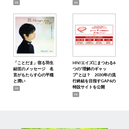
PR
PR
「ことだま」宿る羽生
HIV/エイズにまつわる6
結弦のメッセージ 名
つの“理解のギャッ
言がもたらす心の平穏
プ”とは？ 2030年の流
と潤い
行終結を目指すGAP6の
特設サイトを公開
PR
PR