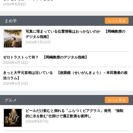
2026年8月8日
まめ学
もっと見る
写真に埋まっている位置情報はおっかないのか 【岡嶋教授の
デジタル指南】
2026年7月22日
ゼロトラストって何？ 【岡嶋教授のデジタル指南】
2026年6月18日
きっと大平元首相は泣いている 【政眼鏡（せいがんきょう）－本田雅俊の政
治コラム】
2026年6月10日
グルメ
もっと見る
ビールだけ飲むと倒れる「ふらつくビアグラス」発売 “強制
的に水を飲む”仕掛けで適正飲酒を後押し
2026年8月7日