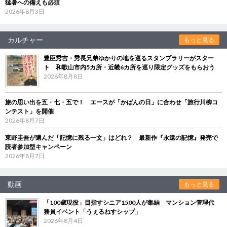
猛暑への備えも必須
2026年8月3日
カルチャー
もっと見る
豊臣秀吉・秀長兄弟ゆかりの地を巡るスタンプラリーがスター
ト 和歌山市内5カ所・近畿6カ所を巡り限定グッズをもらおう
2026年8月8日
旅の思い出を五・七・五で！ エースが「かばんの日」に合わせ「旅行川柳コ
ンテスト」を開催
2026年8月7日
東野圭吾が選んだ「記憶に残る一文」はどれ？ 最新作『永遠の記憶』発売で
読者参加型キャンペーン
2026年8月7日
動画
もっと見る
「100歳現役」目指すシニア1500人が集結 マンション管理代
務員イベント「うぇるねすシップ」
2026年8月4日