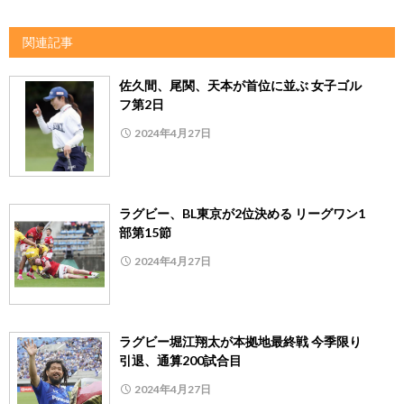
関連記事
佐久間、尾関、天本が首位に並ぶ 女子ゴル
フ第2日
2024年4月27日
ラグビー、BL東京が2位決める リーグワン1
部第15節
2024年4月27日
ラグビー堀江翔太が本拠地最終戦 今季限り
引退、通算200試合目
2024年4月27日