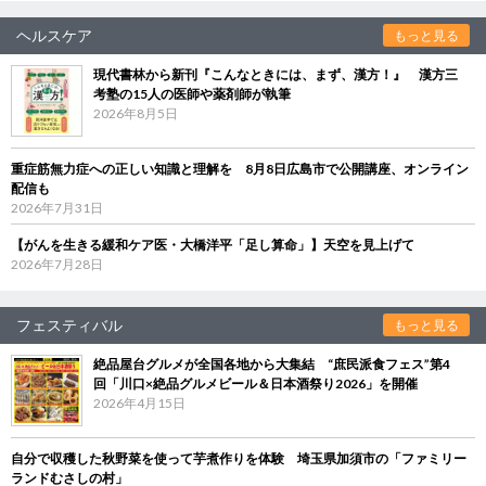
ヘルスケア
もっと見る
現代書林から新刊『こんなときには、まず、漢方！』 漢方三
考塾の15人の医師や薬剤師が執筆
2026年8月5日
重症筋無力症への正しい知識と理解を 8月8日広島市で公開講座、オンライン
配信も
2026年7月31日
【がんを生きる緩和ケア医・大橋洋平「足し算命」】天空を見上げて
2026年7月28日
フェスティバル
もっと見る
絶品屋台グルメが全国各地から大集結 “庶民派食フェス”第4
回「川口×絶品グルメビール＆日本酒祭り2026」を開催
2026年4月15日
自分で収穫した秋野菜を使って芋煮作りを体験 埼玉県加須市の「ファミリー
ランドむさしの村」