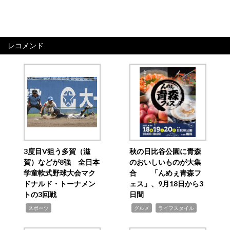
レコメンド
3度目V狙う多賀（滋
秋の日比谷公園に青森
賀）などが8強 全日本
のおいしいものが大集
学童軟式野球大会マク
合 「んめぇ青森フ
ドナルド・トーナメン
ェス」、9月18日から3
トの3回戦
日間
,
,
,
スポーツ
グルメ
ライフスタイル