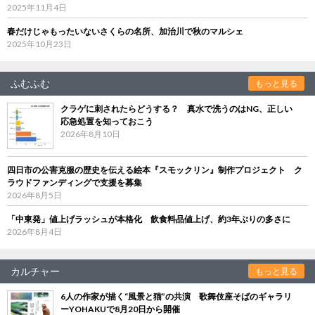
2025年11月4日
春だけじゃもったいないさくらの名所、加治川で秋のマルシェ
2025年10月23日
ふむふむ
もっと見る
クラゲに刺されたらどうする？ 真水で洗うのはNG、正しい
応急処置を知っておこう
2026年8月10日
四日市の公害克服の歴史を伝える絵本『スモックリン』制作プロジェクト ク
ラウドファンディングで支援を募集
2026年8月5日
「中東発」値上げラッシュが本格化 飲食料品値上げ、約3年ぶりの多さに
2026年8月4日
カルチャー
もっと見る
6人の作家が描く“風景と猫”の共演 歌舞伎座そばのギャラリ
ーYOHAKUで8月20日から開催