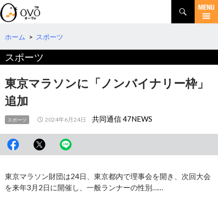
検
索
コ
ン
テ
ホーム
>
スポーツ
ン
スポーツ
ツ
へ
移
東京マラソンに「ノンバイナリー枠」
動
追加
共同通信 47NEWS
2024年6月24日
スポーツ
東京マラソン財団は24日、東京都内で理事会を開き、次回大会
を来年3月2日に開催し、一般ランナーの性別……