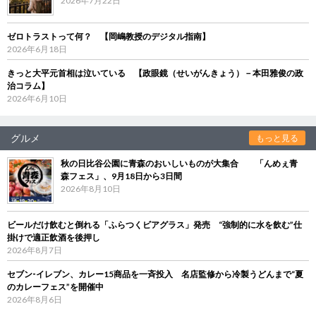
2026年7月22日
ゼロトラストって何？ 【岡嶋教授のデジタル指南】
2026年6月18日
きっと大平元首相は泣いている 【政眼鏡（せいがんきょう）－本田雅俊の政
治コラム】
2026年6月10日
グルメ
もっと見る
秋の日比谷公園に青森のおいしいものが大集合 「んめぇ青
森フェス」、9月18日から3日間
2026年8月10日
ビールだけ飲むと倒れる「ふらつくビアグラス」発売 “強制的に水を飲む”仕
掛けで適正飲酒を後押し
2026年8月7日
セブン‐イレブン、カレー15商品を一斉投入 名店監修から冷製うどんまで“夏
のカレーフェス”を開催中
2026年8月6日