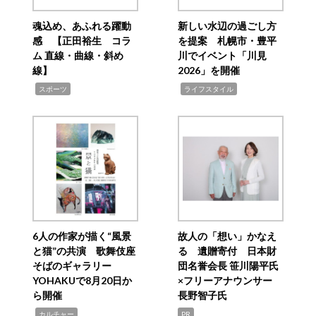
魂込め、あふれる躍動
新しい水辺の過ごし方
感 【正田裕生 コラ
を提案 札幌市・豊平
ム 直線・曲線・斜め
川でイベント「川見
線】
2026」を開催
,
,
スポーツ
ライフスタイル
6人の作家が描く“風景
故人の「想い」かなえ
と猫”の共演 歌舞伎座
る 遺贈寄付 日本財
そばのギャラリー
団名誉会長 笹川陽平氏
YOHAKUで8月20日か
×フリーアナウンサー
ら開催
長野智子氏
,
カルチャー
PR