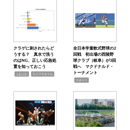
クラゲに刺されたらど
全日本学童軟式野球の2
うする？ 真水で洗う
回戦 初出場の西陵野
のはNG、正しい応急処
球クラブ（岐阜）が3回
置を知っておこう
戦へ マクドナルド・
トーナメント
,
,
ふむふむ
ライフスタイル
,
スポーツ