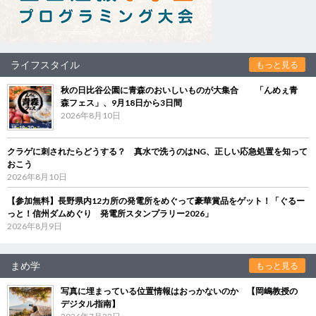
ライフスタイル
もっと見る
秋の日比谷公園に青森のおいしいものが大集合 「んめぇ青
森フェス」、9月18日から3日間
2026年8月10日
クラゲに刺されたらどうする？ 真水で洗うのはNG、正しい応急処置を知って
おこう
2026年8月10日
【参加無料】長野県内12カ所の発電所をめぐって豪華賞品をゲット！「ぐるー
っと！信州ダムめぐり 発電所スタンプラリー2026」
2026年8月9日
まめ学
もっと見る
写真に埋まっている位置情報はおっかないのか 【岡嶋教授の
デジタル指南】