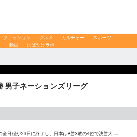
ファッション
グルメ
カルチャー
スポーツ
ス
動画
はばたけラボ
勝 男子ネーションズリーグ
全日程が23日に終了し、日本は9勝3敗の4位で決勝大……