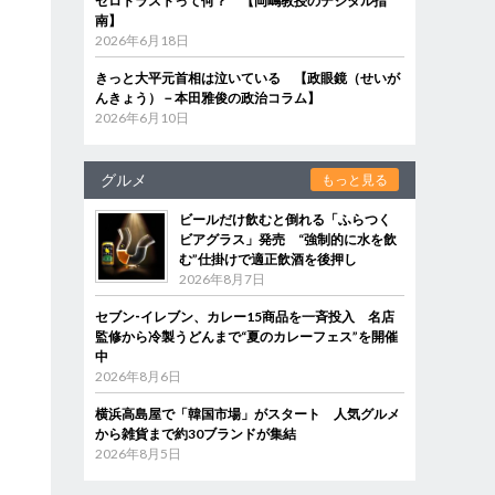
ゼロトラストって何？ 【岡嶋教授のデジタル指
南】
2026年6月18日
きっと大平元首相は泣いている 【政眼鏡（せいが
んきょう）－本田雅俊の政治コラム】
2026年6月10日
グルメ
もっと見る
ビールだけ飲むと倒れる「ふらつく
ビアグラス」発売 “強制的に水を飲
む”仕掛けで適正飲酒を後押し
2026年8月7日
セブン‐イレブン、カレー15商品を一斉投入 名店
監修から冷製うどんまで“夏のカレーフェス”を開催
中
2026年8月6日
横浜高島屋で「韓国市場」がスタート 人気グルメ
から雑貨まで約30ブランドが集結
2026年8月5日