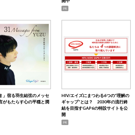
開中
PR
ま」宿る羽生結弦のメッセ
HIV/エイズにまつわる6つの“理解の
言がもたらす心の平穏と潤
ギャップ”とは？ 2030年の流行終
結を目指すGAP6の特設サイトを公
開
PR