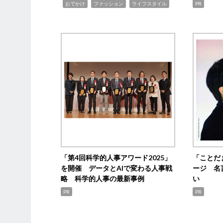
,
,
,
おでかけ
ファッション
ライフスタイル
PR
「第4回科学的人事アワード2025」
「ことだ
を開催 データとAIで変わる人事戦
ージ 名
略 科学的人事の最新事例
い
PR
PR