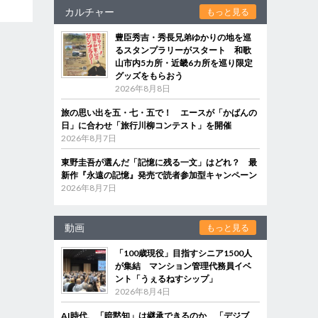
カルチャー
もっと見る
豊臣秀吉・秀長兄弟ゆかりの地を巡
るスタンプラリーがスタート 和歌
山市内5カ所・近畿6カ所を巡り限定
グッズをもらおう
2026年8月8日
旅の思い出を五・七・五で！ エースが「かばんの
日」に合わせ「旅行川柳コンテスト」を開催
2026年8月7日
東野圭吾が選んだ「記憶に残る一文」はどれ？ 最
新作『永遠の記憶』発売で読者参加型キャンペーン
2026年8月7日
動画
もっと見る
「100歳現役」目指すシニア1500人
が集結 マンション管理代務員イベ
ント「うぇるねすシップ」
2026年8月4日
AI時代、「暗黙知」は継承できるのか 「デジブ