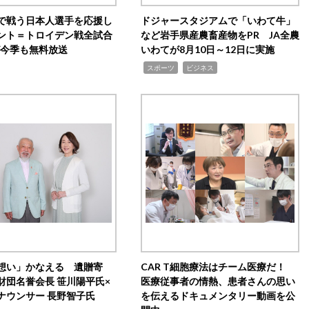
で戦う日本人選手を応援し
ドジャースタジアムで「いわて牛」
ント＝トロイデン戦全試合
など岩手県産農畜産物をPR JA全農
0が今季も無料放送
いわてが8月10日～12日に実施
,
,
スポーツ
ビジネス
想い」かなえる 遺贈寄
CAR T細胞療法はチーム医療だ！
財団名誉会長 笹川陽平氏×
医療従事者の情熱、患者さんの思い
ナウンサー 長野智子氏
を伝えるドキュメンタリー動画を公