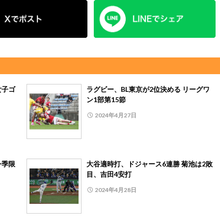
女子ゴ
ラグビー、BL東京が2位決める リーグワ
ン1部第15節
2024年4月27日
今季限
大谷適時打、ドジャース6連勝 菊池は2敗
目、吉田4安打
2024年4月28日