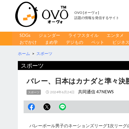
OVO [オーヴォ]
話題の情報を発信するサイト
コンテンツへ移動
検
SDGs
ジェンダー
ライフスタイル
エンタメ
索
おでかけ
まめ学
デジもの
ペット
ビジネ
ホーム
>
スポーツ
スポーツ
バレー、日本はカナダと準々決
共同通信 47NEWS
2024年6月24日
スポーツ
バレーボール男子のネーションズリーグ1次リーグの