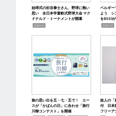
始球式の杉谷拳士さん、野球に熱い
ベルギー
思い 全日本学童軟式野球大会 マク
よう シ
ドナルド・トーナメントが開幕
をBS1
,
,
スポーツ
スポーツ
旅の思い出を五・七・五で！ エー
故人の「
スが「かばんの日」に合わせ「旅行
付 日本
川柳コンテスト」を開催
フリーア