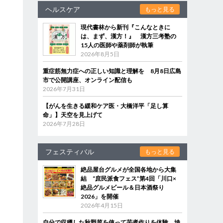
ヘルスケア
もっと見る
現代書林から新刊『こんなときに
は、まず、漢方！』 漢方三考塾の
15人の医師や薬剤師が執筆
2026年8月5日
重症筋無力症への正しい知識と理解を 8月8日広島
市で公開講座、オンライン配信も
2026年7月31日
【がんを生きる緩和ケア医・大橋洋平「足し算
命」】天空を見上げて
2026年7月28日
フェスティバル
もっと見る
絶品屋台グルメが全国各地から大集
結 “庶民派食フェス”第4回「川口×
絶品グルメビール＆日本酒祭り
2026」を開催
2026年4月15日
自分で収穫した秋野菜を使って芋煮作りを体験 埼