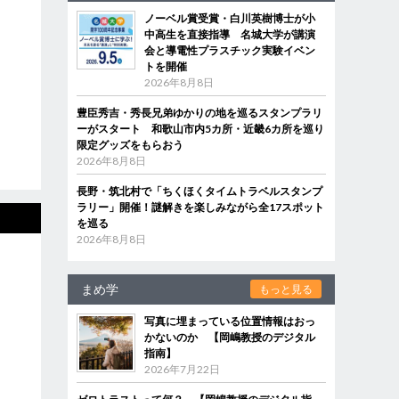
ノーベル賞受賞・白川英樹博士が小
中高生を直接指導 名城大学が講演
会と導電性プラスチック実験イベン
トを開催
2026年8月8日
豊臣秀吉・秀長兄弟ゆかりの地を巡るスタンプラリ
ーがスタート 和歌山市内5カ所・近畿6カ所を巡り
限定グッズをもらおう
2026年8月8日
長野・筑北村で「ちくほくタイムトラベルスタンプ
ラリー」開催！謎解きを楽しみながら全17スポット
を巡る
2026年8月8日
まめ学
もっと見る
写真に埋まっている位置情報はおっ
かないのか 【岡嶋教授のデジタル
指南】
2026年7月22日