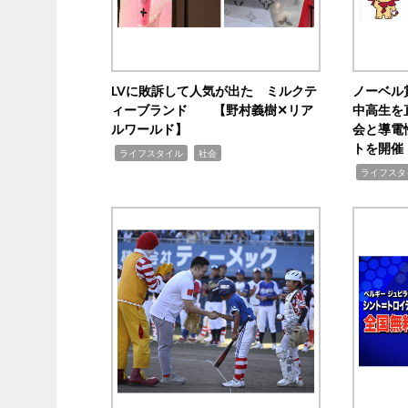
LVに敗訴して人気が出た ミルクテ
ノーベル
ィーブランド 【野村義樹✕リア
中高生を
ルワールド】
会と導電
トを開催
,
,
ライフスタイル
社会
,
ライフスタ