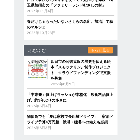
玉県加須市の「ファミリーランドむさしの村」
2025年11月4日
春だけじゃもったいないさくらの名所、加治川で秋
のマルシェ
2025年10月23日
ふむふむ
もっと見る
四日市の公害克服の歴史を伝える絵
本『スモックリン』制作プロジェク
ト クラウドファンディングで支援
を募集
2026年8月5日
「中東発」値上げラッシュが本格化 飲食料品値上
げ、約3年ぶりの多さに
2026年8月4日
物価高でも「夏は家族で長距離ドライブ」 宿泊ド
ライブ予算4万円超、渋滞・猛暑への備えも必須
2026年8月3日