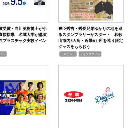
賞受賞・白川英樹博士が小
豊臣秀吉・秀長兄弟ゆかりの地を巡
直接指導 名城大学が講演
るスタンプラリーがスタート 和歌
性プラスチック実験イベン
山市内5カ所・近畿6カ所を巡り限定
グッズをもらおう
,
,
イル
カルチャー
ライフスタイル