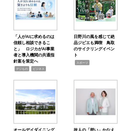
「人がAIに求めるのは
日野川の風を感じて絶
信頼し相談できるこ
品ジビエも満喫 鳥取
と」 ロジカがAI事業
のサイクリングイベン
者と導入機関の共通指
ト
針案を策定へ
,
スポーツ
,
,
デジもの
ビジネス
オールデイダイニング
故人の「想い」かなえ