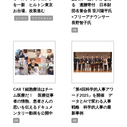
を一新 ヒルトン東京
る 遺贈寄付 日本財
お台場、改装進む
団名誉会長 笹川陽平氏
×フリーアナウンサー
,
,
ビジネス
ライフスタイル
長野智子氏
PR
CAR T細胞療法はチー
「第4回科学的人事アワ
ム医療だ！ 医療従事
ード2025」を開催 デ
者の情熱、患者さんの
ータとAIで変わる人事
思いを伝えるドキュメ
戦略 科学的人事の最
ンタリー動画を公開中
新事例
PR
PR