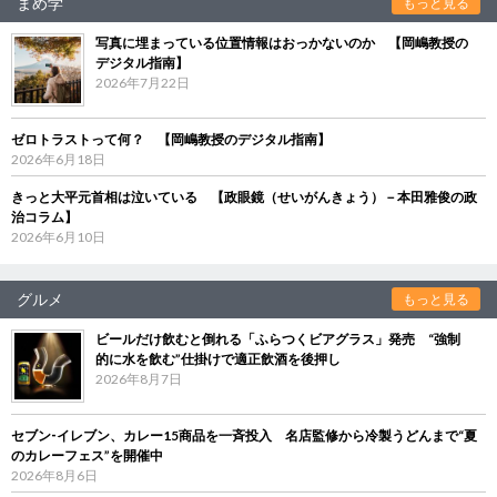
まめ学
もっと見る
写真に埋まっている位置情報はおっかないのか 【岡嶋教授の
デジタル指南】
2026年7月22日
ゼロトラストって何？ 【岡嶋教授のデジタル指南】
2026年6月18日
きっと大平元首相は泣いている 【政眼鏡（せいがんきょう）－本田雅俊の政
治コラム】
2026年6月10日
グルメ
もっと見る
ビールだけ飲むと倒れる「ふらつくビアグラス」発売 “強制
的に水を飲む”仕掛けで適正飲酒を後押し
2026年8月7日
セブン‐イレブン、カレー15商品を一斉投入 名店監修から冷製うどんまで“夏
のカレーフェス”を開催中
2026年8月6日