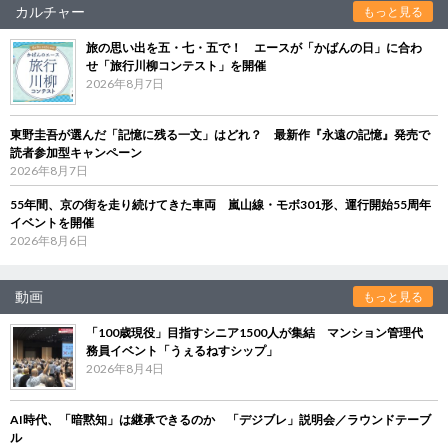
カルチャー
もっと見る
旅の思い出を五・七・五で！ エースが「かばんの日」に合わ
せ「旅行川柳コンテスト」を開催
2026年8月7日
東野圭吾が選んだ「記憶に残る一文」はどれ？ 最新作『永遠の記憶』発売で
読者参加型キャンペーン
2026年8月7日
55年間、京の街を走り続けてきた車両 嵐山線・モボ301形、運行開始55周年
イベントを開催
2026年8月6日
動画
もっと見る
「100歳現役」目指すシニア1500人が集結 マンション管理代
務員イベント「うぇるねすシップ」
2026年8月4日
AI時代、「暗黙知」は継承できるのか 「デジブレ」説明会／ラウンドテーブ
ル