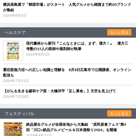
横浜高島屋で「韓国市場」がスタート 人気グルメから雑貨まで約30ブランド
が集結
2026年8月5日
ヘルスケア
もっと見る
現代書林から新刊『こんなときには、まず、漢方！』 漢方三
考塾の15人の医師や薬剤師が執筆
2026年8月5日
重症筋無力症への正しい知識と理解を 8月8日広島市で公開講座、オンライン
配信も
2026年7月31日
【がんを生きる緩和ケア医・大橋洋平「足し算命」】天空を見上げて
2026年7月28日
フェスティバル
もっと見る
絶品屋台グルメが全国各地から大集結 “庶民派食フェス”第4
回「川口×絶品グルメビール＆日本酒祭り2026」を開催
2026年4月15日