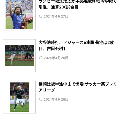
ラグビー堀江翔太が本拠地最終戦 今季限り
引退、通算200試合目
2024年4月27日
大谷適時打、ドジャース6連勝 菊池は2敗
目、吉田4安打
2024年4月28日
橋岡は後半途中まで出場 サッカー英プレミ
アリーグ
2024年4月28日