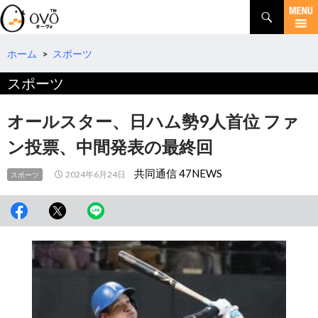
検
索
コ
ン
テ
ホーム
>
スポーツ
ン
スポーツ
ツ
へ
移
オールスター、日ハム勢9人首位 ファ
動
ン投票、中間発表の最終回
共同通信 47NEWS
2024年6月24日
スポーツ