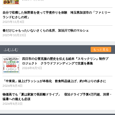
自分で収穫した秋野菜を使って芋煮作りを体験 埼玉県加須市の「ファミリー
ランドむさしの村」
2025年11月4日
春だけじゃもったいないさくらの名所、加治川で秋のマルシェ
2025年10月23日
ふむふむ
もっと見る
四日市の公害克服の歴史を伝える絵本『スモックリン』制作プ
ロジェクト クラウドファンディングで支援を募集
2026年8月5日
「中東発」値上げラッシュが本格化 飲食料品値上げ、約3年ぶりの多さに
2026年8月4日
物価高でも「夏は家族で長距離ドライブ」 宿泊ドライブ予算4万円超、渋滞・
猛暑への備えも必須
2026年8月3日