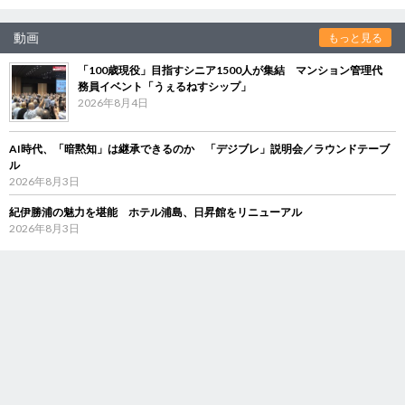
動画
もっと見る
「100歳現役」目指すシニア1500人が集結 マンション管理代
務員イベント「うぇるねすシップ」
2026年8月4日
AI時代、「暗黙知」は継承できるのか 「デジブレ」説明会／ラウンドテーブ
ル
2026年8月3日
紀伊勝浦の魅力を堪能 ホテル浦島、日昇館をリニューアル
2026年8月3日