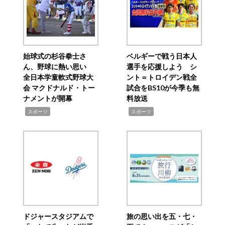
始球式の杉谷拳士さ
ベルギーで戦う日本人
ん、野球に熱い思い
選手を応援しよう シ
全日本学童軟式野球大
ント＝トロイデン戦全
会 マクドナルド・トー
試合をBS10が今季も無
ナメントが開幕
料放送
,
,
スポーツ
スポーツ
ドジャースタジアムで
旅の思い出を五・七・