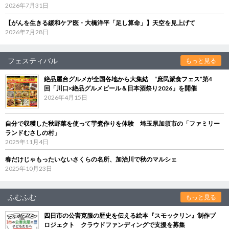
2026年7月31日
【がんを生きる緩和ケア医・大橋洋平「足し算命」】天空を見上げて
2026年7月28日
フェスティバル
もっと見る
絶品屋台グルメが全国各地から大集結 “庶民派食フェス”第4
回「川口×絶品グルメビール＆日本酒祭り2026」を開催
2026年4月15日
自分で収穫した秋野菜を使って芋煮作りを体験 埼玉県加須市の「ファミリー
ランドむさしの村」
2025年11月4日
春だけじゃもったいないさくらの名所、加治川で秋のマルシェ
2025年10月23日
ふむふむ
もっと見る
四日市の公害克服の歴史を伝える絵本『スモックリン』制作プ
ロジェクト クラウドファンディングで支援を募集