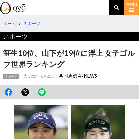
検
索
コ
ン
テ
ホーム
>
スポーツ
ン
スポーツ
ツ
へ
移
笹生10位、山下が19位に浮上 女子ゴル
動
フ世界ランキング
共同通信 47NEWS
2024年6月25日
スポーツ