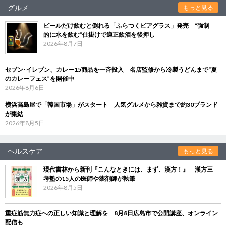
グルメ
もっと見る
ビールだけ飲むと倒れる「ふらつくビアグラス」発売 “強制
的に水を飲む”仕掛けで適正飲酒を後押し
2026年8月7日
セブン‐イレブン、カレー15商品を一斉投入 名店監修から冷製うどんまで“夏
のカレーフェス”を開催中
2026年8月6日
横浜高島屋で「韓国市場」がスタート 人気グルメから雑貨まで約30ブランド
が集結
2026年8月5日
ヘルスケア
もっと見る
現代書林から新刊『こんなときには、まず、漢方！』 漢方三
考塾の15人の医師や薬剤師が執筆
2026年8月5日
重症筋無力症への正しい知識と理解を 8月8日広島市で公開講座、オンライン
配信も