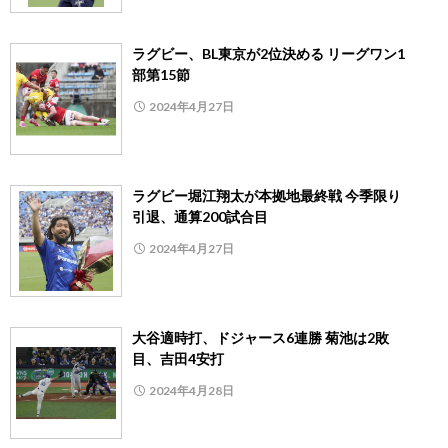
ラグビー、BL東京が2位決める リーグワン1
部第15節
2024年4月27日
ラグビー堀江翔太が本拠地最終戦 今季限り
引退、通算200試合目
2024年4月27日
大谷適時打、ドジャース6連勝 菊池は2敗
目、吉田4安打
2024年4月28日