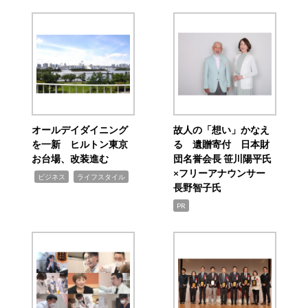
オールデイダイニング
故人の「想い」かなえ
を一新 ヒルトン東京
る 遺贈寄付 日本財
お台場、改装進む
団名誉会長 笹川陽平氏
×フリーアナウンサー
,
,
ビジネス
ライフスタイル
長野智子氏
PR