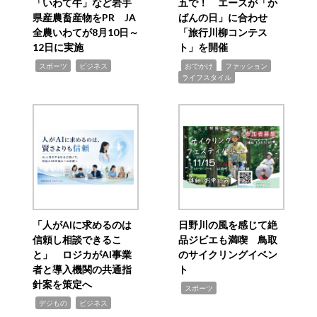
「いわて牛」など岩手
五で！ エースが「か
県産農畜産物をPR JA
ばんの日」に合わせ
全農いわてが8月10日～
「旅行川柳コンテス
12日に実施
ト」を開催
,
,
,
,
,
スポーツ
ビジネス
おでかけ
ファッション
ライフスタイル
「人がAIに求めるのは
日野川の風を感じて絶
信頼し相談できるこ
品ジビエも満喫 鳥取
と」 ロジカがAI事業
のサイクリングイベン
者と導入機関の共通指
ト
針案を策定へ
,
スポーツ
,
,
デジもの
ビジネス