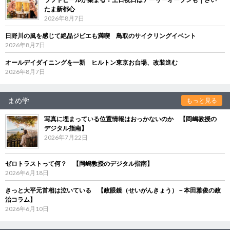
たま新都心
2026年8月7日
日野川の風を感じて絶品ジビエも満喫 鳥取のサイクリングイベント
2026年8月7日
オールデイダイニングを一新 ヒルトン東京お台場、改装進む
2026年8月7日
まめ学
もっと見る
写真に埋まっている位置情報はおっかないのか 【岡嶋教授の
デジタル指南】
2026年7月22日
ゼロトラストって何？ 【岡嶋教授のデジタル指南】
2026年6月18日
きっと大平元首相は泣いている 【政眼鏡（せいがんきょう）－本田雅俊の政
治コラム】
2026年6月10日