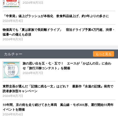
2026年8月5日
「中東発」値上げラッシュが本格化 飲食料品値上げ、約3年ぶりの多さに
2026年8月4日
物価高でも「夏は家族で長距離ドライブ」 宿泊ドライブ予算4万円超、渋滞・
猛暑への備えも必須
2026年8月3日
カルチャー
もっと見る
旅の思い出を五・七・五で！ エースが「かばんの日」に合わ
せ「旅行川柳コンテスト」を開催
2026年8月7日
東野圭吾が選んだ「記憶に残る一文」はどれ？ 最新作『永遠の記憶』発売で
読者参加型キャンペーン
2026年8月7日
55年間、京の街を走り続けてきた車両 嵐山線・モボ301形、運行開始55周年
イベントを開催
2026年8月6日