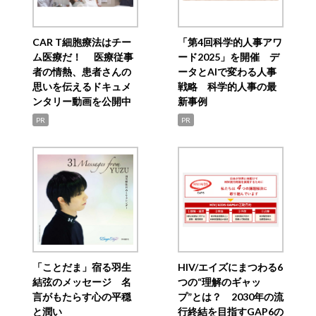
CAR T細胞療法はチー
「第4回科学的人事アワ
ム医療だ！ 医療従事
ード2025」を開催 デ
者の情熱、患者さんの
ータとAIで変わる人事
思いを伝えるドキュメ
戦略 科学的人事の最
ンタリー動画を公開中
新事例
PR
PR
「ことだま」宿る羽生
HIV/エイズにまつわる6
結弦のメッセージ 名
つの“理解のギャッ
言がもたらす心の平穏
プ”とは？ 2030年の流
と潤い
行終結を目指すGAP6の