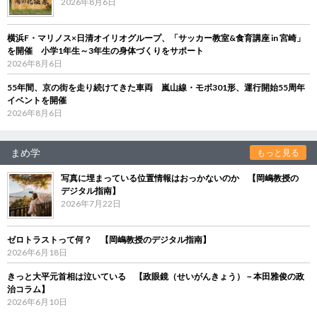
2026年8月6日
横浜F・マリノス×日清オイリオグループ、「サッカー教室&食育講座 in 宮崎」
を開催 小学1年生～3年生の身体づくりをサポート
2026年8月6日
55年間、京の街を走り続けてきた車両 嵐山線・モボ301形、運行開始55周年
イベントを開催
2026年8月6日
まめ学
もっと見る
写真に埋まっている位置情報はおっかないのか 【岡嶋教授の
デジタル指南】
2026年7月22日
ゼロトラストって何？ 【岡嶋教授のデジタル指南】
2026年6月18日
きっと大平元首相は泣いている 【政眼鏡（せいがんきょう）－本田雅俊の政
治コラム】
2026年6月10日