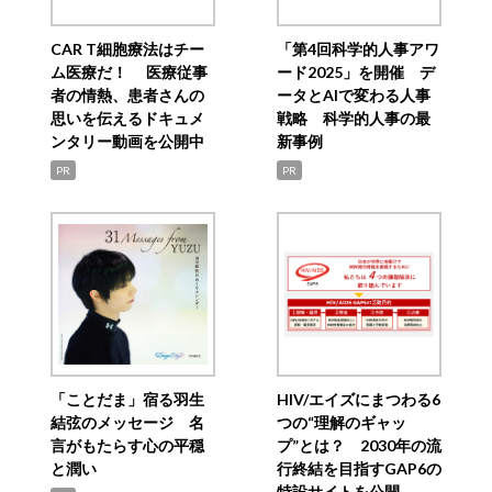
CAR T細胞療法はチー
「第4回科学的人事アワ
ム医療だ！ 医療従事
ード2025」を開催 デ
者の情熱、患者さんの
ータとAIで変わる人事
思いを伝えるドキュメ
戦略 科学的人事の最
ンタリー動画を公開中
新事例
PR
PR
「ことだま」宿る羽生
HIV/エイズにまつわる6
結弦のメッセージ 名
つの“理解のギャッ
言がもたらす心の平穏
プ”とは？ 2030年の流
と潤い
行終結を目指すGAP6の
特設サイトを公開