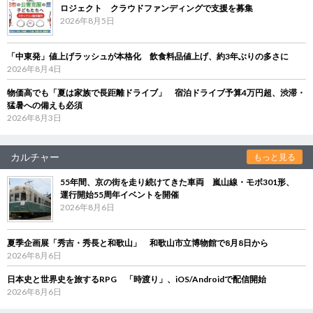
ロジェクト クラウドファンディングで支援を募集
2026年8月5日
「中東発」値上げラッシュが本格化 飲食料品値上げ、約3年ぶりの多さに
2026年8月4日
物価高でも「夏は家族で長距離ドライブ」 宿泊ドライブ予算4万円超、渋滞・
猛暑への備えも必須
2026年8月3日
カルチャー
もっと見る
55年間、京の街を走り続けてきた車両 嵐山線・モボ301形、
運行開始55周年イベントを開催
2026年8月6日
夏季企画展「秀吉・秀長と和歌山」 和歌山市立博物館で8月8日から
2026年8月6日
日本史と世界史を旅するRPG 「時渡り」、iOS/Androidで配信開始
2026年8月6日