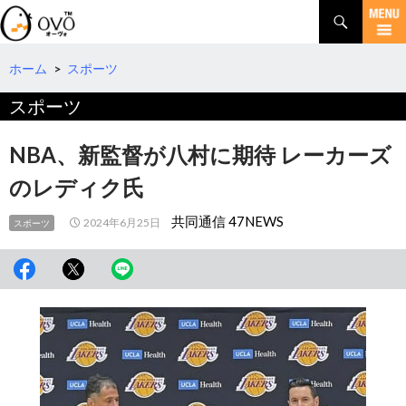
検
索
コ
ン
テ
ホーム
>
スポーツ
ン
スポーツ
ツ
へ
移
NBA、新監督が八村に期待 レーカーズ
動
のレディク氏
共同通信 47NEWS
2024年6月25日
スポーツ