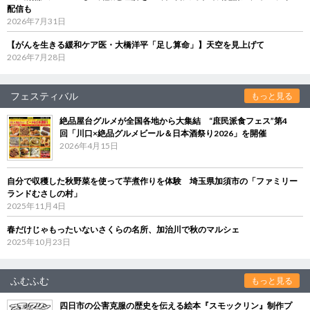
配信も
2026年7月31日
【がんを生きる緩和ケア医・大橋洋平「足し算命」】天空を見上げて
2026年7月28日
フェスティバル
もっと見る
絶品屋台グルメが全国各地から大集結 “庶民派食フェス”第4
回「川口×絶品グルメビール＆日本酒祭り2026」を開催
2026年4月15日
自分で収穫した秋野菜を使って芋煮作りを体験 埼玉県加須市の「ファミリー
ランドむさしの村」
2025年11月4日
春だけじゃもったいないさくらの名所、加治川で秋のマルシェ
2025年10月23日
ふむふむ
もっと見る
四日市の公害克服の歴史を伝える絵本『スモックリン』制作プ