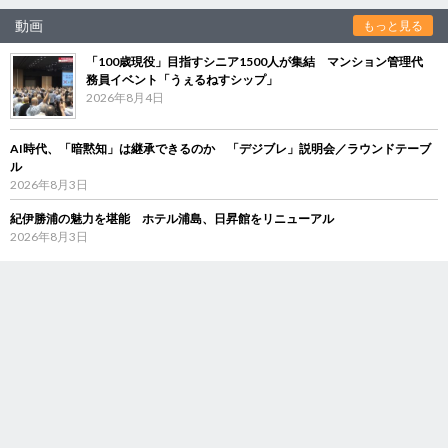
動画
もっと見る
「100歳現役」目指すシニア1500人が集結 マンション管理代
務員イベント「うぇるねすシップ」
2026年8月4日
AI時代、「暗黙知」は継承できるのか 「デジブレ」説明会／ラウンドテーブ
ル
2026年8月3日
紀伊勝浦の魅力を堪能 ホテル浦島、日昇館をリニューアル
2026年8月3日