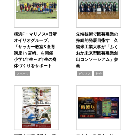
横浜F・マリノス×日清
先端技術で園芸農業の
オイリオグループ、
持続的発展目指す 久
「サッカー教室&食育
留米工業大学が「ふく
講座 in 宮崎」を開催
おか未来型園芸農業創
小学1年生～3年生の身
出コンソーシアム」参
体づくりをサポート
画
,
,
,
スポーツ
ビジネス
社会