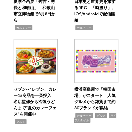
夏季企画展「秀吉・秀
日本史と世界史を旅す
長と和歌山」 和歌山
るRPG 「時渡り」、
市立博物館で8月8日か
iOS/Androidで配信開
ら
始
,
,
カルチャー
カルチャー
セブン‐イレブン、カレ
横浜高島屋で「韓国市
ー15商品を一斉投入
場」がスタート 人気
名店監修から冷製うど
グルメから雑貨まで約
んまで“夏のカレーフェ
30ブランドが集結
ス”を開催中
,
,
,
カルチャー
グルメ
ライ
フスタイル
,
グルメ