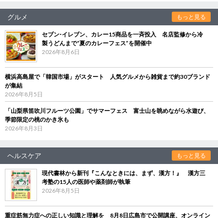
グルメ
もっと見る
セブン‐イレブン、カレー15商品を一斉投入 名店監修から冷
製うどんまで“夏のカレーフェス”を開催中
2026年8月6日
横浜高島屋で「韓国市場」がスタート 人気グルメから雑貨まで約30ブランド
が集結
2026年8月5日
「山梨県笛吹川フルーツ公園」でサマーフェス 富士山を眺めながら水遊び、
季節限定の桃のかき氷も
2026年8月3日
ヘルスケア
もっと見る
現代書林から新刊『こんなときには、まず、漢方！』 漢方三
考塾の15人の医師や薬剤師が執筆
2026年8月5日
重症筋無力症への正しい知識と理解を 8月8日広島市で公開講座、オンライン