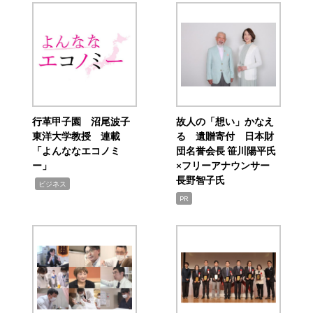
行革甲子園 沼尾波子
故人の「想い」かなえ
東洋大学教授 連載
る 遺贈寄付 日本財
「よんななエコノミ
団名誉会長 笹川陽平氏
ー」
×フリーアナウンサー
長野智子氏
,
ビジネス
PR