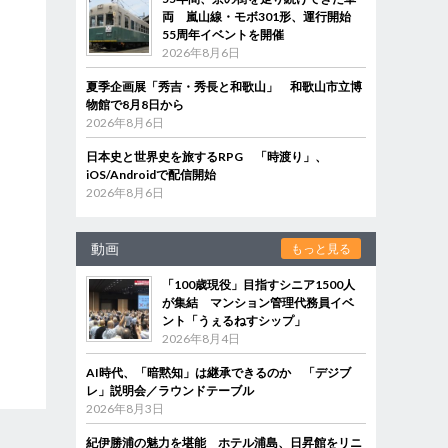
両 嵐山線・モボ301形、運行開始
55周年イベントを開催
2026年8月6日
夏季企画展「秀吉・秀長と和歌山」 和歌山市立博
物館で8月8日から
2026年8月6日
日本史と世界史を旅するRPG 「時渡り」、
iOS/Androidで配信開始
2026年8月6日
動画
もっと見る
「100歳現役」目指すシニア1500人
が集結 マンション管理代務員イベ
ント「うぇるねすシップ」
2026年8月4日
AI時代、「暗黙知」は継承できるのか 「デジブ
レ」説明会／ラウンドテーブル
2026年8月3日
紀伊勝浦の魅力を堪能 ホテル浦島、日昇館をリニ