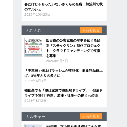
春だけじゃもったいないさくらの名所、加治川で秋
のマルシェ
2025年10月23日
ふむふむ
もっと見る
四日市の公害克服の歴史を伝える絵
本『スモックリン』制作プロジェク
ト クラウドファンディングで支援
を募集
2026年8月5日
「中東発」値上げラッシュが本格化 飲食料品値上
げ、約3年ぶりの多さに
2026年8月4日
物価高でも「夏は家族で長距離ドライブ」 宿泊ド
ライブ予算4万円超、渋滞・猛暑への備えも必須
2026年8月3日
カルチャー
もっと見る
55年間、京の街を走り続けてきた車