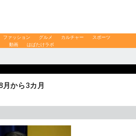
ファッション
グルメ
カルチャー
スポーツ
ス
動画
はばたけラボ
、8月から3カ月