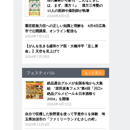
現代書林から新刊『こんなときに
は、まず、漢方！』 漢方三考塾の
15人の医師や薬剤師が執筆
2026年8月5日
重症筋無力症への正しい知識と理解を 8月8日広島
市で公開講座、オンライン配信も
2026年7月31日
【がんを生きる緩和ケア医・大橋洋平「足し算
命」】天空を見上げて
2026年7月28日
フェスティバル
もっと見る
絶品屋台グルメが全国各地から大集
結 “庶民派食フェス”第4回「川口×
絶品グルメビール＆日本酒祭り
2026」を開催
2026年4月15日
自分で収穫した秋野菜を使って芋煮作りを体験 埼
玉県加須市の「ファミリーランドむさしの村」
2025年11月4日