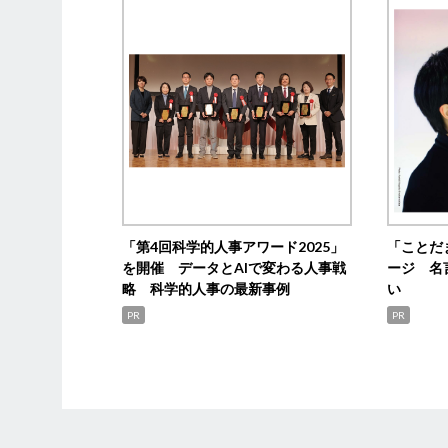
「第4回科学的人事アワード2025」
「ことだ
を開催 データとAIで変わる人事戦
ージ 名
略 科学的人事の最新事例
い
PR
PR