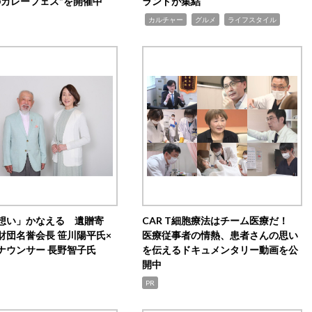
のカレーフェス”を開催中
ランドが集結
,
,
,
カルチャー
グルメ
ライフスタイル
想い」かなえる 遺贈寄
CAR T細胞療法はチーム医療だ！
財団名誉会長 笹川陽平氏×
医療従事者の情熱、患者さんの思い
ナウンサー 長野智子氏
を伝えるドキュメンタリー動画を公
開中
PR