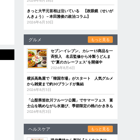
2026年6月18日
きっと大平元首相は泣いている 【政眼鏡（せいが
んきょう）－本田雅俊の政治コラム】
2026年6月10日
グルメ
もっと見る
セブン‐イレブン、カレー15商品を一
斉投入 名店監修から冷製うどんま
で“夏のカレーフェス”を開催中
2026年8月6日
横浜高島屋で「韓国市場」がスタート 人気グルメ
から雑貨まで約30ブランドが集結
2026年8月5日
「山梨県笛吹川フルーツ公園」でサマーフェス 富
士山を眺めながら水遊び、季節限定の桃のかき氷も
2026年8月3日
ヘルスケア
もっと見る