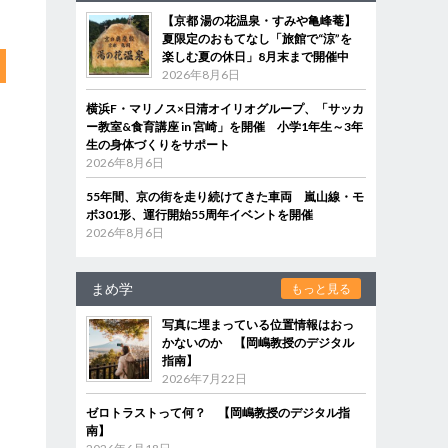
【京都 湯の花温泉・すみや亀峰菴】
夏限定のおもてなし「旅館で“涼”を
楽しむ夏の休日」8月末まで開催中
2026年8月6日
横浜F・マリノス×日清オイリオグループ、「サッカ
ー教室&食育講座 in 宮崎」を開催 小学1年生～3年
生の身体づくりをサポート
2026年8月6日
55年間、京の街を走り続けてきた車両 嵐山線・モ
ボ301形、運行開始55周年イベントを開催
2026年8月6日
まめ学
もっと見る
写真に埋まっている位置情報はおっ
かないのか 【岡嶋教授のデジタル
指南】
2026年7月22日
ゼロトラストって何？ 【岡嶋教授のデジタル指
南】