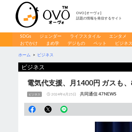
OVO [オーヴォ]
話題の情報を発信するサイト
コンテンツへ移動
検
SDGs
ジェンダー
ライフスタイル
エンタメ
索
おでかけ
まめ学
デジもの
ペット
ビジネ
ホーム
>
ビジネス
ビジネス
電気代支援、月1400円 ガスも
共同通信 47NEWS
2024年6月25日
ビジネス