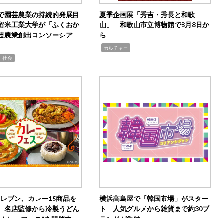
で園芸農業の持続的発展目
夏季企画展「秀吉・秀長と和歌
留米工業大学が「ふくおか
山」 和歌山市立博物館で8月8日か
芸農業創出コンソーシア
ら
,
カルチャー
社会
イレブン、カレー15商品を
横浜高島屋で「韓国市場」がスター
 名店監修から冷製うどん
ト 人気グルメから雑貨まで約30ブ