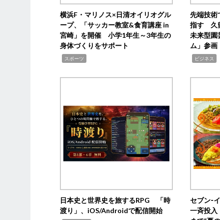
横浜F・マリノス×日清オイリオグル
先端技術
ープ、「サッカー教室&食育講座 in
指す 久
宮崎」を開催 小学1年生～3年生の
未来型園
身体づくりをサポート
ム」参画
,
,
,
スポーツ
ビジネス
日本史と世界史を旅するRPG 「時
セブン‐
渡り」、iOS/Androidで配信開始
一斉投入