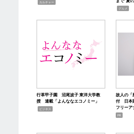
まで“夏
,
カルチャー
,
グルメ
行革甲子園 沼尾波子 東洋大学教
故人の「
授 連載「よんななエコノミー」
付 日本
フリーア
,
ビジネス
PR