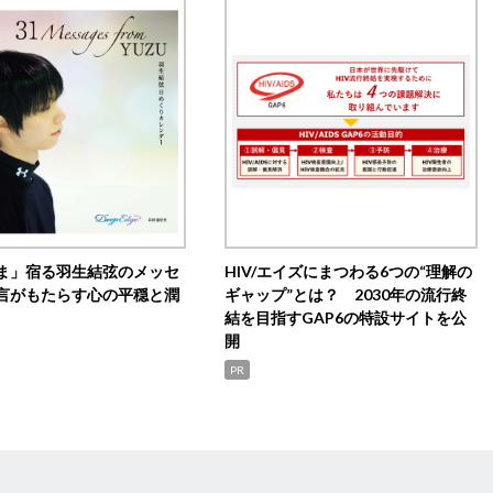
ま」宿る羽生結弦のメッセ
HIV/エイズにまつわる6つの“理解の
言がもたらす心の平穏と潤
ギャップ”とは？ 2030年の流行終
結を目指すGAP6の特設サイトを公
開
PR