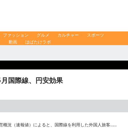
ファッション
グルメ
カルチャー
スポーツ
ス
動画
はばたけラボ
5月国際線、円安効果
運営概況（速報値）によると、国際線を利用した外国人旅客……