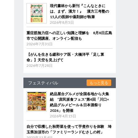
現代書林から新刊『こんなときに
は、まず、漢方！』 漢方三考塾の
15人の医師や薬剤師が執筆
2026年8月5日
重症筋無力症への正しい知識と理解を 8月8日広島
市で公開講座、オンライン配信も
2026年7月31日
【がんを生きる緩和ケア医・大橋洋平「足し算
命」】天空を見上げて
2026年7月28日
フェスティバル
もっと見る
絶品屋台グルメが全国各地から大集
結 “庶民派食フェス”第4回「川口×
絶品グルメビール＆日本酒祭り
2026」を開催
2026年4月15日
自分で収穫した秋野菜を使って芋煮作りを体験 埼
玉県加須市の「ファミリーランドむさしの村」
2025年11月4日