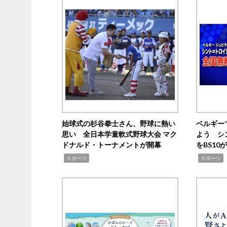
始球式の杉谷拳士さん、野球に熱い
ベルギー
思い 全日本学童軟式野球大会 マク
よう シ
ドナルド・トーナメントが開幕
をBS1
,
,
スポーツ
スポーツ