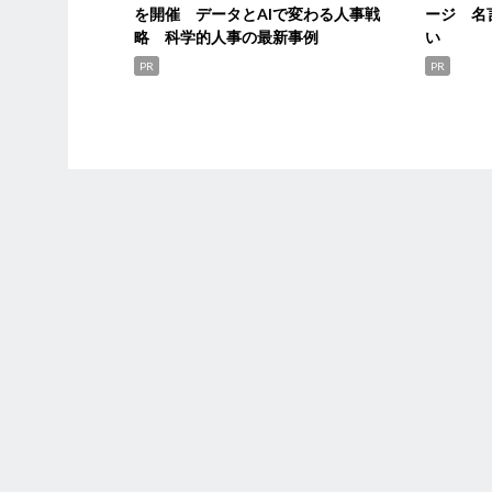
を開催 データとAIで変わる人事戦
ージ 名
略 科学的人事の最新事例
い
PR
PR