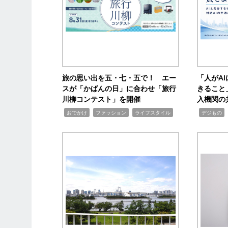
旅の思い出を五・七・五で！ エー
「人がA
スが「かばんの日」に合わせ「旅行
きること
川柳コンテスト」を開催
入機関の
,
,
,
,
,
おでかけ
ファッション
ライフスタイル
デジもの