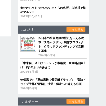
春だけじゃもったいないさくらの名所、加治川で秋
のマルシェ
2025年10月23日
ふむふむ
もっと見る
四日市の公害克服の歴史を伝える絵
本『スモックリン』制作プロジェク
ト クラウドファンディングで支援
を募集
2026年8月5日
「中東発」値上げラッシュが本格化 飲食料品値上
げ、約3年ぶりの多さに
2026年8月4日
物価高でも「夏は家族で長距離ドライブ」 宿泊ド
ライブ予算4万円超、渋滞・猛暑への備えも必須
2026年8月3日
カルチャー
もっと見る