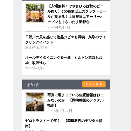
【入場無料！けやきひろば秋のビー
ル祭り】300種類以上のクラフトビー
ルが集まる！土日祝日はアーリーオ
ープンも｜さいたま新都心
2026年8月7日
日野川の風を感じて絶品ジビエも満喫 鳥取のサイ
クリングイベント
2026年8月7日
オールデイダイニングを一新 ヒルトン東京お台
場、改装進む
2026年8月7日
まめ学
もっと見る
写真に埋まっている位置情報はおっ
かないのか 【岡嶋教授のデジタル
指南】
2026年7月22日
ゼロトラストって何？ 【岡嶋教授のデジタル指
南】