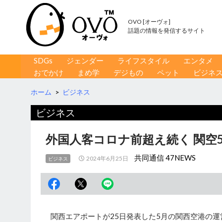
OVO [オーヴォ]
話題の情報を発信するサイト
コンテンツへ移動
検
SDGs
ジェンダー
ライフスタイル
エンタメ
索
おでかけ
まめ学
デジもの
ペット
ビジネ
ホーム
>
ビジネス
ビジネス
外国人客コロナ前超え続く 関空
共同通信 47NEWS
2024年6月25日
ビジネス
関西エアポートが25日発表した5月の関西空港の