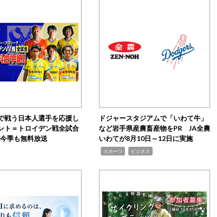
で戦う日本人選手を応援し
ドジャースタジアムで「いわて牛」
ント＝トロイデン戦全試合
など岩手県産農畜産物をPR JA全農
0が今季も無料放送
いわてが8月10日～12日に実施
,
,
スポーツ
ビジネス