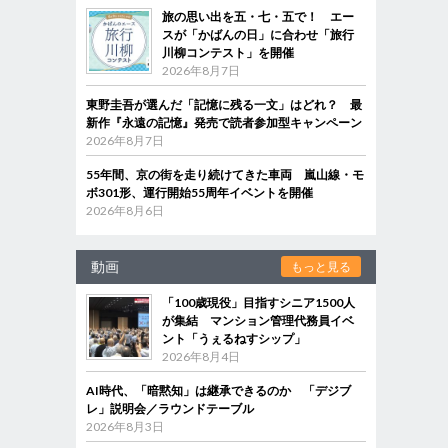
旅の思い出を五・七・五で！ エー
スが「かばんの日」に合わせ「旅行
川柳コンテスト」を開催
2026年8月7日
東野圭吾が選んだ「記憶に残る一文」はどれ？ 最
新作『永遠の記憶』発売で読者参加型キャンペーン
2026年8月7日
55年間、京の街を走り続けてきた車両 嵐山線・モ
ボ301形、運行開始55周年イベントを開催
2026年8月6日
動画
もっと見る
「100歳現役」目指すシニア1500人
が集結 マンション管理代務員イベ
ント「うぇるねすシップ」
2026年8月4日
AI時代、「暗黙知」は継承できるのか 「デジブ
レ」説明会／ラウンドテーブル
2026年8月3日