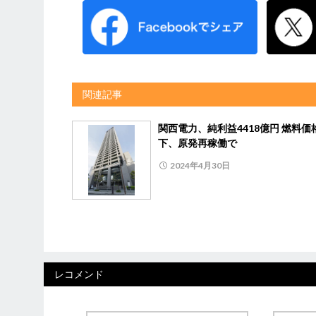
関連記事
関西電力、純利益4418億円 燃料価
下、原発再稼働で
2024年4月30日
レコメンド