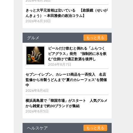
2026年6月18日
きっと大平元首相は泣いている 【政眼鏡（せいが
んきょう）－本田雅俊の政治コラム】
2026年6月10日
グルメ
もっと見る
ビールだけ飲むと倒れる「ふらつく
ビアグラス」発売 “強制的に水を飲
む”仕掛けで適正飲酒を後押し
2026年8月7日
セブン‐イレブン、カレー15商品を一斉投入 名店
監修から冷製うどんまで“夏のカレーフェス”を開催
中
2026年8月6日
横浜高島屋で「韓国市場」がスタート 人気グルメ
から雑貨まで約30ブランドが集結
2026年8月5日
ヘルスケア
もっと見る