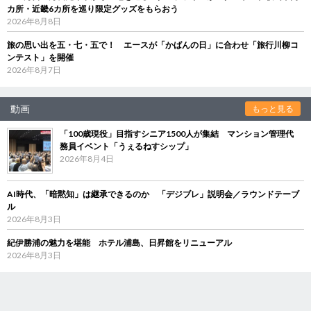
カ所・近畿6カ所を巡り限定グッズをもらおう
2026年8月8日
旅の思い出を五・七・五で！ エースが「かばんの日」に合わせ「旅行川柳コ
ンテスト」を開催
2026年8月7日
動画
もっと見る
「100歳現役」目指すシニア1500人が集結 マンション管理代
務員イベント「うぇるねすシップ」
2026年8月4日
AI時代、「暗黙知」は継承できるのか 「デジブレ」説明会／ラウンドテーブ
ル
2026年8月3日
紀伊勝浦の魅力を堪能 ホテル浦島、日昇館をリニューアル
2026年8月3日