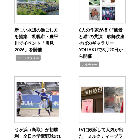
新しい水辺の過ごし方
6人の作家が描く“風景
を提案 札幌市・豊平
と猫”の共演 歌舞伎座
川でイベント「川見
そばのギャラリー
2026」を開催
YOHAKUで8月20日か
ら開催
,
ライフスタイル
,
カルチャー
弓ヶ浜（鳥取）が初勝
LVに敗訴して人気が出
利 全日本学童野球の1
た ミルクティーブラ