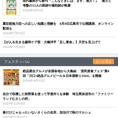
現代書林から新刊『こんなときには、まず、漢方！』 漢方三
考塾の15人の医師や薬剤師が執筆
2026年8月5日
重症筋無力症への正しい知識と理解を 8月8日広島市で公開講座、オンライン
配信も
2026年7月31日
【がんを生きる緩和ケア医・大橋洋平「足し算命」】天空を見上げて
2026年7月28日
フェスティバル
もっと見る
絶品屋台グルメが全国各地から大集結 “庶民派食フェス”第4
回「川口×絶品グルメビール＆日本酒祭り2026」を開催
2026年4月15日
自分で収穫した秋野菜を使って芋煮作りを体験 埼玉県加須市の「ファミリー
ランドむさしの村」
2025年11月4日
春だけじゃもったいないさくらの名所、加治川で秋のマルシェ
2025年10月23日