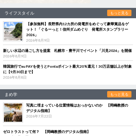
ライフスタイル
もっと見る
【参加無料】長野県内12カ所の発電所をめぐって豪華賞品をゲ
ット！「ぐるーっと！信州ダムめぐり 発電所スタンプラリー
2026」
2026年8月9日
新しい水辺の過ごし方を提案 札幌市・豊平川でイベント「川見2026」を開催
2026年8月9日
韓国旅行でau PAYを使うとPontaポイント最大20％還元！30万店舗以上が対象
に【9月30日まで】
2026年8月8日
まめ学
もっと見る
写真に埋まっている位置情報はおっかないのか 【岡嶋教授の
デジタル指南】
2026年7月22日
ゼロトラストって何？ 【岡嶋教授のデジタル指南】