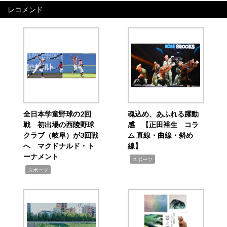
レコメンド
全日本学童野球の2回
魂込め、あふれる躍動
戦 初出場の西陵野球
感 【正田裕生 コラ
クラブ（岐阜）が3回戦
ム 直線・曲線・斜め
へ マクドナルド・ト
線】
ーナメント
,
スポーツ
,
スポーツ