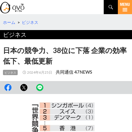
検
索
コ
ン
テ
ホーム
>
ビジネス
ン
ビジネス
ツ
へ
移
日本の競争力、38位に下落 企業の効率
動
低下、最低更新
共同通信 47NEWS
2024年6月25日
ビジネス