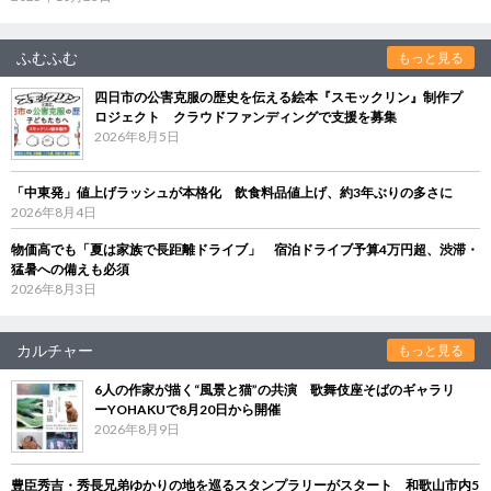
ふむふむ
もっと見る
四日市の公害克服の歴史を伝える絵本『スモックリン』制作プ
ロジェクト クラウドファンディングで支援を募集
2026年8月5日
「中東発」値上げラッシュが本格化 飲食料品値上げ、約3年ぶりの多さに
2026年8月4日
物価高でも「夏は家族で長距離ドライブ」 宿泊ドライブ予算4万円超、渋滞・
猛暑への備えも必須
2026年8月3日
カルチャー
もっと見る
6人の作家が描く“風景と猫”の共演 歌舞伎座そばのギャラリ
ーYOHAKUで8月20日から開催
2026年8月9日
豊臣秀吉・秀長兄弟ゆかりの地を巡るスタンプラリーがスタート 和歌山市内5