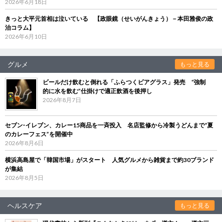
2026年6月18日
きっと大平元首相は泣いている 【政眼鏡（せいがんきょう）－本田雅俊の政
治コラム】
2026年6月10日
グルメ
もっと見る
ビールだけ飲むと倒れる「ふらつくビアグラス」発売 “強制
的に水を飲む”仕掛けで適正飲酒を後押し
2026年8月7日
セブン‐イレブン、カレー15商品を一斉投入 名店監修から冷製うどんまで“夏
のカレーフェス”を開催中
2026年8月6日
横浜高島屋で「韓国市場」がスタート 人気グルメから雑貨まで約30ブランド
が集結
2026年8月5日
ヘルスケア
もっと見る