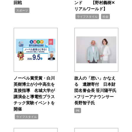
回戦
ンド 【野村義樹✕
リアルワールド】
,
スポーツ
,
,
ライフスタイル
社会
ノーベル賞受賞・白川
故人の「想い」かなえ
英樹博士が小中高生を
る 遺贈寄付 日本財
直接指導 名城大学が
団名誉会長 笹川陽平氏
講演会と導電性プラス
×フリーアナウンサー
チック実験イベントを
長野智子氏
開催
PR
,
ライフスタイル