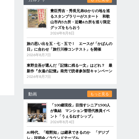
豊臣秀吉・秀長兄弟ゆかりの地を巡
るスタンプラリーがスタート 和歌
山市内5カ所・近畿6カ所を巡り限定
グッズをもらおう
2026年8月8日
旅の思い出を五・七・五で！ エースが「かばんの
日」に合わせ「旅行川柳コンテスト」を開催
2026年8月7日
東野圭吾が選んだ「記憶に残る一文」はどれ？ 最
新作『永遠の記憶』発売で読者参加型キャンペーン
2026年8月7日
動画
もっと見る
「100歳現役」目指すシニア1500人
が集結 マンション管理代務員イベ
ント「うぇるねすシップ」
2026年8月4日
AI時代、「暗黙知」は継承できるのか 「デジブ
レ」説明会／ラウンドテーブル