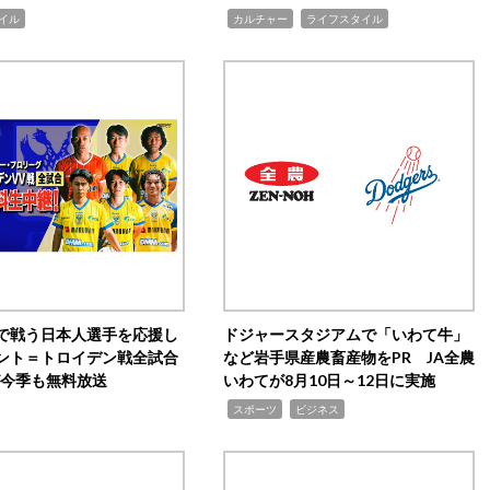
,
,
イル
カルチャー
ライフスタイル
で戦う日本人選手を応援し
ドジャースタジアムで「いわて牛」
ント＝トロイデン戦全試合
など岩手県産農畜産物をPR JA全農
0が今季も無料放送
いわてが8月10日～12日に実施
,
,
スポーツ
ビジネス