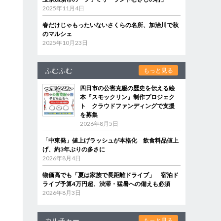
2025年11月4日
春だけじゃもったいないさくらの名所、加治川で秋
のマルシェ
2025年10月23日
ふむふむ
もっと見る
四日市の公害克服の歴史を伝える絵
本『スモックリン』制作プロジェク
ト クラウドファンディングで支援
を募集
2026年8月5日
「中東発」値上げラッシュが本格化 飲食料品値上
げ、約3年ぶりの多さに
2026年8月4日
物価高でも「夏は家族で長距離ドライブ」 宿泊ド
ライブ予算4万円超、渋滞・猛暑への備えも必須
2026年8月3日
カルチャー
もっと見る