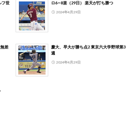
ルフ世
ロ6―8楽（29日） 楽天が打ち勝つ
2024年4月29日
重無差
慶大、早大が勝ち点2 東京六大学野球第3
週
2024年4月29日
ー