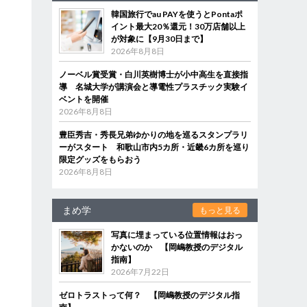
韓国旅行でau PAYを使うとPontaポ
イント最大20％還元！30万店舗以上
が対象に【9月30日まで】
2026年8月8日
ノーベル賞受賞・白川英樹博士が小中高生を直接指
導 名城大学が講演会と導電性プラスチック実験イ
ベントを開催
2026年8月8日
豊臣秀吉・秀長兄弟ゆかりの地を巡るスタンプラリ
ーがスタート 和歌山市内5カ所・近畿6カ所を巡り
限定グッズをもらおう
2026年8月8日
まめ学
もっと見る
写真に埋まっている位置情報はおっ
かないのか 【岡嶋教授のデジタル
指南】
2026年7月22日
ゼロトラストって何？ 【岡嶋教授のデジタル指