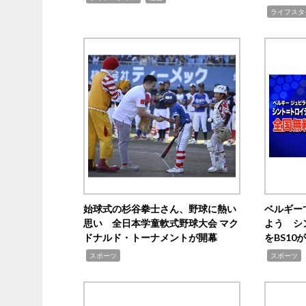
,
ライフスタ
始球式の杉谷拳士さん、野球に熱い
ベルギー
思い 全日本学童軟式野球大会 マク
よう シ
ドナルド・トーナメントが開幕
をBS1
,
,
スポーツ
スポーツ