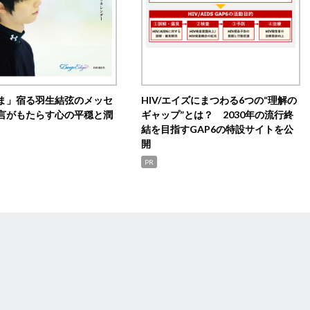
ま」宿る羽生結弦のメッセ
HIV/エイズにまつわる6つの“理解の
言がもたらす心の平穏と潤
ギャップ”とは？ 2030年の流行終
結を目指すGAP6の特設サイトを公
開
PR