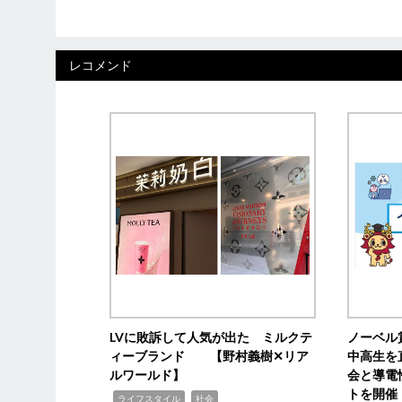
レコメンド
LVに敗訴して人気が出た ミルクテ
ノーベル
ィーブランド 【野村義樹✕リア
中高生を
ルワールド】
会と導電
トを開催
,
,
ライフスタイル
社会