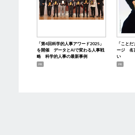
「第4回科学的人事アワード2025」
「ことだ
を開催 データとAIで変わる人事戦
ージ 名
略 科学的人事の最新事例
い
PR
PR