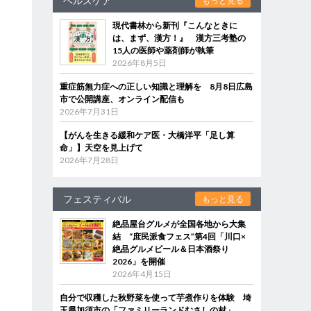
ヘルスケア
もっと見る
現代書林から新刊『こんなときに
は、まず、漢方！』 漢方三考塾の
15人の医師や薬剤師が執筆
2026年8月5日
重症筋無力症への正しい知識と理解を 8月8日広島
市で公開講座、オンライン配信も
2026年7月31日
【がんを生きる緩和ケア医・大橋洋平「足し算
命」】天空を見上げて
2026年7月28日
フェスティバル
もっと見る
絶品屋台グルメが全国各地から大集
結 “庶民派食フェス”第4回「川口×
絶品グルメビール＆日本酒祭り
2026」を開催
2026年4月15日
自分で収穫した秋野菜を使って芋煮作りを体験 埼
玉県加須市の「ファミリーランドむさしの村」