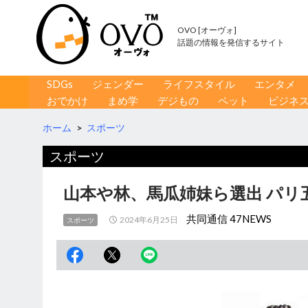
OVO [オーヴォ]
話題の情報を発信するサイト
コンテンツへ移動
検
SDGs
ジェンダー
ライフスタイル
エンタメ
索
おでかけ
まめ学
デジもの
ペット
ビジネ
ホーム
>
スポーツ
スポーツ
山本や林、馬瓜姉妹ら選出 パリ
共同通信 47NEWS
2024年6月25日
スポーツ