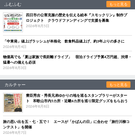
ふむふむ
もっと見る
四日市の公害克服の歴史を伝える絵本『スモックリン』制作プ
ロジェクト クラウドファンディングで支援を募集
2026年8月5日
「中東発」値上げラッシュが本格化 飲食料品値上げ、約3年ぶりの多さに
2026年8月4日
物価高でも「夏は家族で長距離ドライブ」 宿泊ドライブ予算4万円超、渋滞・
猛暑への備えも必須
2026年8月3日
カルチャー
もっと見る
豊臣秀吉・秀長兄弟ゆかりの地を巡るスタンプラリーがスター
ト 和歌山市内5カ所・近畿6カ所を巡り限定グッズをもらおう
2026年8月8日
旅の思い出を五・七・五で！ エースが「かばんの日」に合わせ「旅行川柳コ
ンテスト」を開催
2026年8月7日