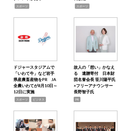
,
,
スポーツ
スポーツ
ドジャースタジアムで
故人の「想い」かなえ
「いわて牛」など岩手
る 遺贈寄付 日本財
県産農畜産物をPR JA
団名誉会長 笹川陽平氏
全農いわてが8月10日～
×フリーアナウンサー
12日に実施
長野智子氏
,
,
スポーツ
ビジネス
PR