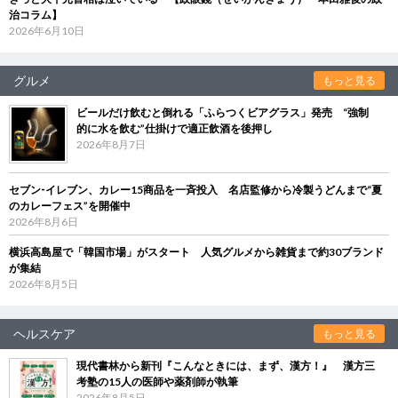
治コラム】
2026年6月10日
グルメ
もっと見る
ビールだけ飲むと倒れる「ふらつくビアグラス」発売 “強制
的に水を飲む”仕掛けで適正飲酒を後押し
2026年8月7日
セブン‐イレブン、カレー15商品を一斉投入 名店監修から冷製うどんまで“夏
のカレーフェス”を開催中
2026年8月6日
横浜高島屋で「韓国市場」がスタート 人気グルメから雑貨まで約30ブランド
が集結
2026年8月5日
ヘルスケア
もっと見る
現代書林から新刊『こんなときには、まず、漢方！』 漢方三
考塾の15人の医師や薬剤師が執筆
2026年8月5日