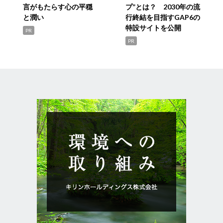
言がもたらす心の平穏
プ”とは？ 2030年の流
と潤い
行終結を目指すGAP6の
特設サイトを公開
PR
PR