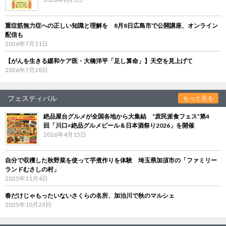
重症筋無力症への正しい知識と理解を 8月8日広島市で公開講座、オンライン
配信も
2026年7月31日
【がんを生きる緩和ケア医・大橋洋平「足し算命」】天空を見上げて
2026年7月28日
フェスティバル
もっと見る
絶品屋台グルメが全国各地から大集結 “庶民派食フェス”第4
回「川口×絶品グルメビール＆日本酒祭り2026」を開催
2026年4月15日
自分で収穫した秋野菜を使って芋煮作りを体験 埼玉県加須市の「ファミリー
ランドむさしの村」
2025年11月4日
春だけじゃもったいないさくらの名所、加治川で秋のマルシェ
2025年10月23日