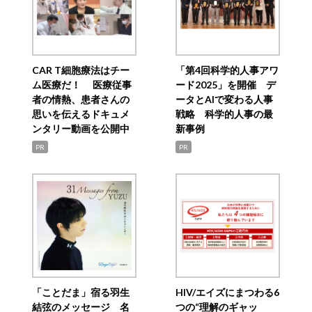
CAR T細胞療法はチー
「第4回科学的人事アワ
ム医療だ！ 医療従事
ード2025」を開催 デ
者の情熱、患者さんの
ータとAIで変わる人事
思いを伝えるドキュメ
戦略 科学的人事の最
ンタリー動画を公開中
新事例
PR
PR
「ことだま」宿る羽生
HIV/エイズにまつわる6
結弦のメッセージ 名
つの“理解のギャッ