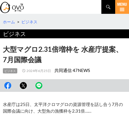
検
索
コ
ン
テ
ホーム
>
ビジネス
ン
ビジネス
ツ
へ
移
大型マグロ2.31倍増枠を 水産庁提案、
動
7月国際会議
共同通信 47NEWS
2024年6月25日
ビジネス
水産庁は25日、太平洋クロマグロの資源管理を話し合う7月の
国際会議に向け、大型魚の漁獲枠を2.31倍……