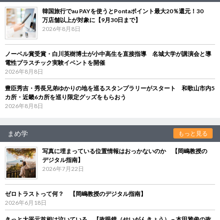
韓国旅行でau PAYを使うとPontaポイント最大20％還元！30
万店舗以上が対象に【9月30日まで】
2026年8月8日
ノーベル賞受賞・白川英樹博士が小中高生を直接指導 名城大学が講演会と導
電性プラスチック実験イベントを開催
2026年8月8日
豊臣秀吉・秀長兄弟ゆかりの地を巡るスタンプラリーがスタート 和歌山市内5
カ所・近畿6カ所を巡り限定グッズをもらおう
2026年8月8日
まめ学
もっと見る
写真に埋まっている位置情報はおっかないのか 【岡嶋教授の
デジタル指南】
2026年7月22日
ゼロトラストって何？ 【岡嶋教授のデジタル指南】
2026年6月18日
きっと大平元首相は泣いている 【政眼鏡（せいがんきょう）－本田雅俊の政