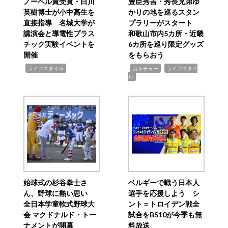
ノーベル賞受賞・白川
豊臣秀吉・秀長兄弟ゆ
英樹博士が小中高生を
かりの地を巡るスタン
直接指導 名城大学が
プラリーがスタート
講演会と導電性プラス
和歌山市内5カ所・近畿
チック実験イベントを
6カ所を巡り限定グッズ
開催
をもらおう
,
,
,
ライフスタイル
カルチャー
ライフスタイ
ル
始球式の杉谷拳士さ
ベルギーで戦う日本人
ん、野球に熱い思い
選手を応援しよう シ
全日本学童軟式野球大
ント＝トロイデン戦全
会 マクドナルド・トー
試合をBS10が今季も無
ナメントが開幕
料放送