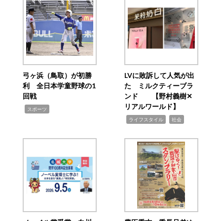
弓ヶ浜（鳥取）が初勝
LVに敗訴して人気が出
利 全日本学童野球の1
た ミルクティーブラ
回戦
ンド 【野村義樹✕
リアルワールド】
,
スポーツ
,
,
ライフスタイル
社会