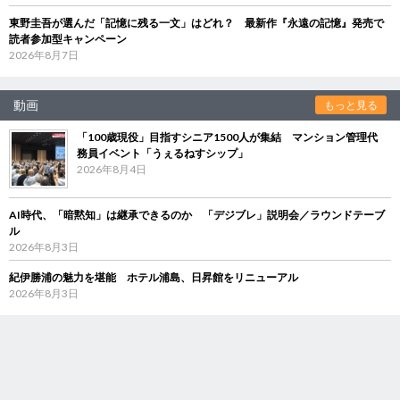
東野圭吾が選んだ「記憶に残る一文」はどれ？ 最新作『永遠の記憶』発売で
読者参加型キャンペーン
2026年8月7日
動画
もっと見る
「100歳現役」目指すシニア1500人が集結 マンション管理代
務員イベント「うぇるねすシップ」
2026年8月4日
AI時代、「暗黙知」は継承できるのか 「デジブレ」説明会／ラウンドテーブ
ル
2026年8月3日
紀伊勝浦の魅力を堪能 ホテル浦島、日昇館をリニューアル
2026年8月3日