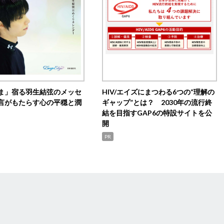
ま」宿る羽生結弦のメッセ
HIV/エイズにまつわる6つの“理解の
言がもたらす心の平穏と潤
ギャップ”とは？ 2030年の流行終
結を目指すGAP6の特設サイトを公
開
PR