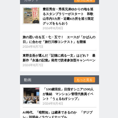
豊臣秀吉・秀長兄弟ゆかりの地を巡
るスタンプラリーがスタート 和歌
山市内5カ所・近畿6カ所を巡り限定
グッズをもらおう
2026年8月8日
旅の思い出を五・七・五で！ エースが「かばんの
日」に合わせ「旅行川柳コンテスト」を開催
2026年8月7日
東野圭吾が選んだ「記憶に残る一文」はどれ？ 最
新作『永遠の記憶』発売で読者参加型キャンペーン
2026年8月7日
動画
もっと見る
「100歳現役」目指すシニア1500人
が集結 マンション管理代務員イベ
ント「うぇるねすシップ」
2026年8月4日
AI時代、「暗黙知」は継承できるのか 「デジブ
レ」説明会／ラウンドテーブル