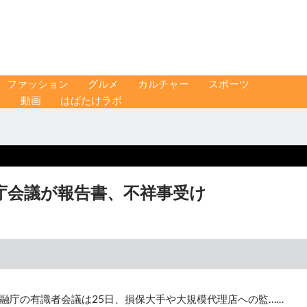
ファッション
グルメ
カルチャー
スポーツ
ス
動画
はばたけラボ
庁会議が報告書、不祥事受け
融庁の有識者会議は25日、損保大手や大規模代理店への監……