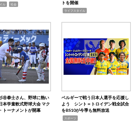
トを開催
,
イル
社会
,
ライフスタイル
杉谷拳士さん、野球に熱い
ベルギーで戦う日本人選手を応援し
日本学童軟式野球大会 マク
よう シント＝トロイデン戦全試合
・トーナメントが開幕
をBS10が今季も無料放送
,
スポーツ