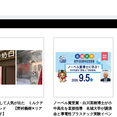
訴して人気が出た ミルクテ
ノーベル賞受賞・白川英樹博士が小
ンド 【野村義樹✕リア
中高生を直接指導 名城大学が講演
ド】
会と導電性プラスチック実験イベン