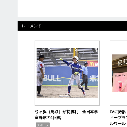
レコメンド
弓ヶ浜（鳥取）が初勝利 全日本学
LVに敗
童野球の1回戦
ィーブラ
ルワール
,
スポーツ