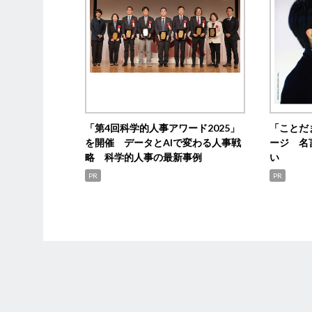
「第4回科学的人事アワード2025」
「ことだ
を開催 データとAIで変わる人事戦
ージ 名
略 科学的人事の最新事例
い
PR
PR