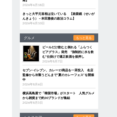
南】
2026年6月18日
きっと大平元首相は泣いている 【政眼鏡（せいが
んきょう）－本田雅俊の政治コラム】
2026年6月10日
グルメ
もっと見る
ビールだけ飲むと倒れる「ふらつく
ビアグラス」発売 “強制的に水を飲
む”仕掛けで適正飲酒を後押し
2026年8月7日
セブン‐イレブン、カレー15商品を一斉投入 名店
監修から冷製うどんまで“夏のカレーフェス”を開催
中
2026年8月6日
横浜高島屋で「韓国市場」がスタート 人気グルメ
から雑貨まで約30ブランドが集結
2026年8月5日