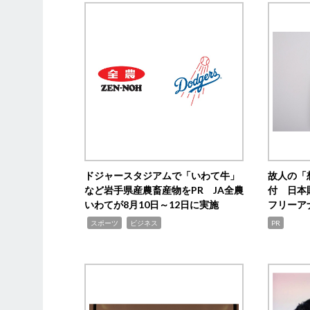
ドジャースタジアムで「いわて牛」
故人の「
など岩手県産農畜産物をPR JA全農
付 日本
いわてが8月10日～12日に実施
フリーア
,
,
スポーツ
ビジネス
PR