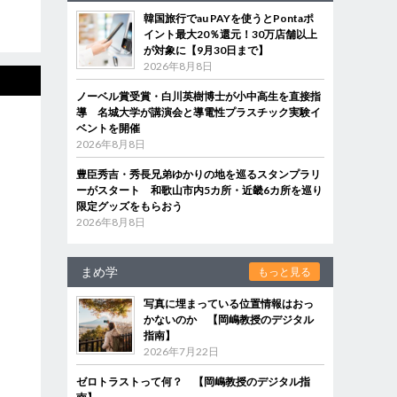
韓国旅行でau PAYを使うとPontaポ
イント最大20％還元！30万店舗以上
が対象に【9月30日まで】
2026年8月8日
ノーベル賞受賞・白川英樹博士が小中高生を直接指
導 名城大学が講演会と導電性プラスチック実験イ
ベントを開催
2026年8月8日
豊臣秀吉・秀長兄弟ゆかりの地を巡るスタンプラリ
ーがスタート 和歌山市内5カ所・近畿6カ所を巡り
限定グッズをもらおう
2026年8月8日
まめ学
もっと見る
写真に埋まっている位置情報はおっ
かないのか 【岡嶋教授のデジタル
指南】
2026年7月22日
ゼロトラストって何？ 【岡嶋教授のデジタル指