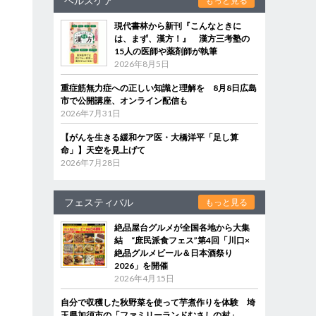
ヘルスケア
もっと見る
現代書林から新刊『こんなときに
は、まず、漢方！』 漢方三考塾の
15人の医師や薬剤師が執筆
2026年8月5日
重症筋無力症への正しい知識と理解を 8月8日広島
市で公開講座、オンライン配信も
2026年7月31日
【がんを生きる緩和ケア医・大橋洋平「足し算
命」】天空を見上げて
2026年7月28日
フェスティバル
もっと見る
絶品屋台グルメが全国各地から大集
結 “庶民派食フェス”第4回「川口×
絶品グルメビール＆日本酒祭り
2026」を開催
2026年4月15日
自分で収穫した秋野菜を使って芋煮作りを体験 埼
玉県加須市の「ファミリーランドむさしの村」