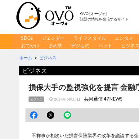
OVO [オーヴォ]
話題の情報を発信するサイト
コンテンツへ移動
検
SDGs
ジェンダー
ライフスタイル
エンタメ
索
おでかけ
まめ学
デジもの
ペット
ビジネ
ホーム
>
ビジネス
ビジネス
損保大手の監視強化を提言 金融
共同通信 47NEWS
2024年6月25日
ビジネス
不祥事が相次いだ損害保険業界の改革を議論する金