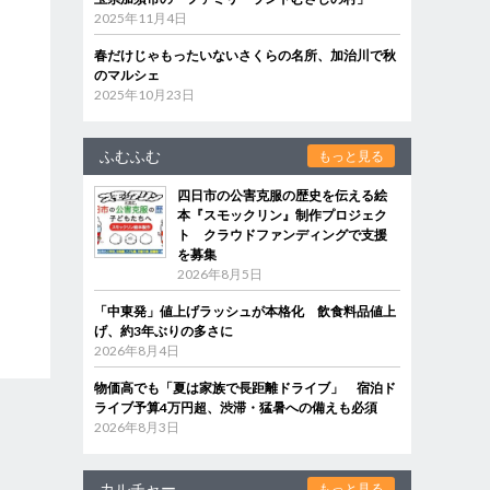
2025年11月4日
春だけじゃもったいないさくらの名所、加治川で秋
のマルシェ
2025年10月23日
ふむふむ
もっと見る
四日市の公害克服の歴史を伝える絵
本『スモックリン』制作プロジェク
ト クラウドファンディングで支援
を募集
2026年8月5日
「中東発」値上げラッシュが本格化 飲食料品値上
げ、約3年ぶりの多さに
2026年8月4日
物価高でも「夏は家族で長距離ドライブ」 宿泊ド
ライブ予算4万円超、渋滞・猛暑への備えも必須
2026年8月3日
カルチャー
もっと見る