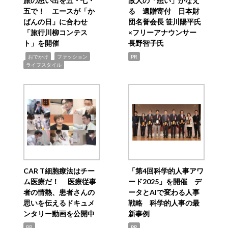
旅の思い出を五・七・
故人の「想い」かなえ
五で！ エースが「か
る 遺贈寄付 日本財
ばんの日」に合わせ
団名誉会長 笹川陽平氏
「旅行川柳コンテス
×フリーアナウンサー
ト」を開催
長野智子氏
,
,
,
おでかけ
ファッション
PR
ライフスタイル
CAR T細胞療法はチー
「第4回科学的人事アワ
ム医療だ！ 医療従事
ード2025」を開催 デ
者の情熱、患者さんの
ータとAIで変わる人事
思いを伝えるドキュメ
戦略 科学的人事の最
ンタリー動画を公開中
新事例
PR
PR