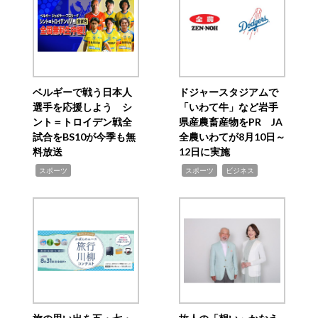
ベルギーで戦う日本人
ドジャースタジアムで
選手を応援しよう シ
「いわて牛」など岩手
ント＝トロイデン戦全
県産農畜産物をPR JA
試合をBS10が今季も無
全農いわてが8月10日～
料放送
12日に実施
,
,
,
スポーツ
スポーツ
ビジネス