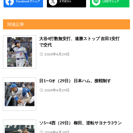
関連記事
大谷4打数無安打、連勝ストップ 吉田1安打
で交代
2024年4月29日
日1―0オ（29日） 日本ハム、接戦制す
2024年4月29日
ソ5―4西（29日） 柳田、逆転サヨナラ3ラン
2024年4月29日