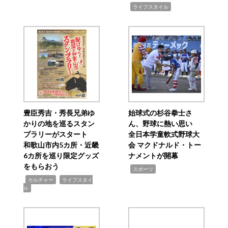
,
ライフスタイル
豊臣秀吉・秀長兄弟ゆ
始球式の杉谷拳士さ
かりの地を巡るスタン
ん、野球に熱い思い
プラリーがスタート
全日本学童軟式野球大
和歌山市内5カ所・近畿
会 マクドナルド・トー
6カ所を巡り限定グッズ
ナメントが開幕
をもらおう
,
スポーツ
,
,
カルチャー
ライフスタイ
ル