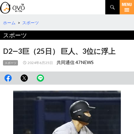
検
索
コ
ン
テ
ホーム
>
スポーツ
ン
スポーツ
ツ
へ
移
D2―3巨（25日） 巨人、3位に浮上
動
共同通信 47NEWS
2024年6月25日
スポーツ