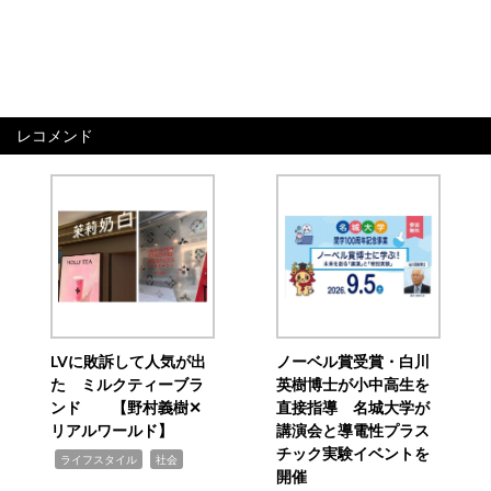
レコメンド
LVに敗訴して人気が出
ノーベル賞受賞・白川
た ミルクティーブラ
英樹博士が小中高生を
ンド 【野村義樹✕
直接指導 名城大学が
リアルワールド】
講演会と導電性プラス
チック実験イベントを
,
,
ライフスタイル
社会
開催