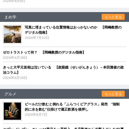
2026年8月8日
まめ学
もっと見る
写真に埋まっている位置情報はおっかないのか 【岡嶋教授の
デジタル指南】
2026年7月22日
ゼロトラストって何？ 【岡嶋教授のデジタル指南】
2026年6月18日
きっと大平元首相は泣いている 【政眼鏡（せいがんきょう）－本田雅俊の政
治コラム】
2026年6月10日
グルメ
もっと見る
ビールだけ飲むと倒れる「ふらつくビアグラス」発売 “強制
的に水を飲む”仕掛けで適正飲酒を後押し
2026年8月7日