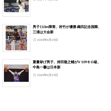
男子110m障害、村竹が優勝 織田記念国際、
三浦は大会新
2024年4月29日
重量挙げ男子、持田龍之輔がV 109キロ級、
中島一馨は日本新
2024年4月29日