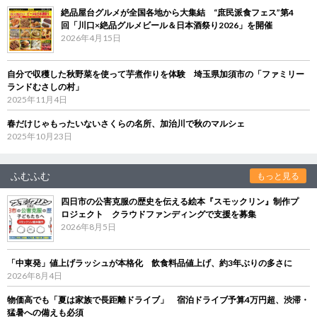
絶品屋台グルメが全国各地から大集結 “庶民派食フェス”第4
回「川口×絶品グルメビール＆日本酒祭り2026」を開催
2026年4月15日
自分で収穫した秋野菜を使って芋煮作りを体験 埼玉県加須市の「ファミリー
ランドむさしの村」
2025年11月4日
春だけじゃもったいないさくらの名所、加治川で秋のマルシェ
2025年10月23日
ふむふむ
もっと見る
四日市の公害克服の歴史を伝える絵本『スモックリン』制作プ
ロジェクト クラウドファンディングで支援を募集
2026年8月5日
「中東発」値上げラッシュが本格化 飲食料品値上げ、約3年ぶりの多さに
2026年8月4日
物価高でも「夏は家族で長距離ドライブ」 宿泊ドライブ予算4万円超、渋滞・
猛暑への備えも必須