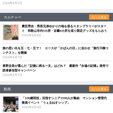
2026年8月3日
カルチャー
もっと見る
豊臣秀吉・秀長兄弟ゆかりの地を巡るスタンプラリーがスター
ト 和歌山市内5カ所・近畿6カ所を巡り限定グッズをもらおう
2026年8月8日
旅の思い出を五・七・五で！ エースが「かばんの日」に合わせ「旅行川柳コ
ンテスト」を開催
2026年8月7日
東野圭吾が選んだ「記憶に残る一文」はどれ？ 最新作『永遠の記憶』発売で
読者参加型キャンペーン
2026年8月7日
動画
もっと見る
「100歳現役」目指すシニア1500人が集結 マンション管理代
務員イベント「うぇるねすシップ」
2026年8月4日