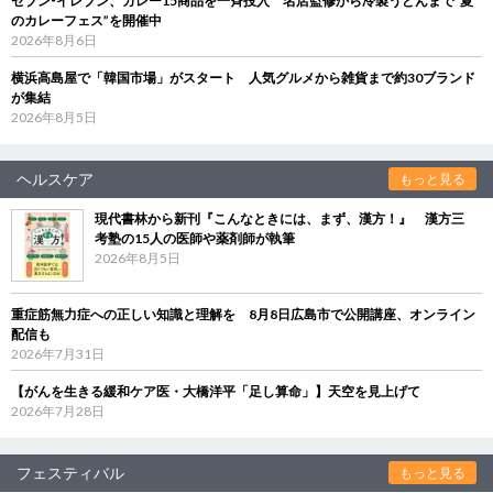
セブン‐イレブン、カレー15商品を一斉投入 名店監修から冷製うどんまで“夏
のカレーフェス”を開催中
2026年8月6日
横浜高島屋で「韓国市場」がスタート 人気グルメから雑貨まで約30ブランド
が集結
2026年8月5日
ヘルスケア
もっと見る
現代書林から新刊『こんなときには、まず、漢方！』 漢方三
考塾の15人の医師や薬剤師が執筆
2026年8月5日
重症筋無力症への正しい知識と理解を 8月8日広島市で公開講座、オンライン
配信も
2026年7月31日
【がんを生きる緩和ケア医・大橋洋平「足し算命」】天空を見上げて
2026年7月28日
フェスティバル
もっと見る