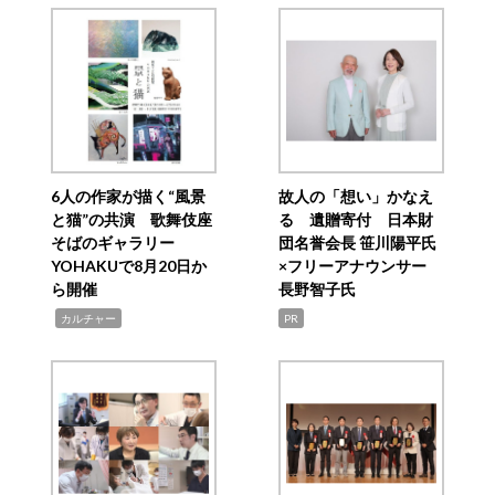
6人の作家が描く“風景
故人の「想い」かなえ
と猫”の共演 歌舞伎座
る 遺贈寄付 日本財
そばのギャラリー
団名誉会長 笹川陽平氏
YOHAKUで8月20日か
×フリーアナウンサー
ら開催
長野智子氏
,
カルチャー
PR