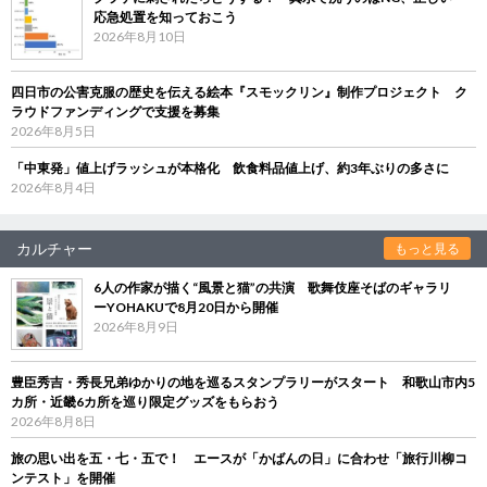
応急処置を知っておこう
2026年8月10日
四日市の公害克服の歴史を伝える絵本『スモックリン』制作プロジェクト ク
ラウドファンディングで支援を募集
2026年8月5日
「中東発」値上げラッシュが本格化 飲食料品値上げ、約3年ぶりの多さに
2026年8月4日
カルチャー
もっと見る
6人の作家が描く“風景と猫”の共演 歌舞伎座そばのギャラリ
ーYOHAKUで8月20日から開催
2026年8月9日
豊臣秀吉・秀長兄弟ゆかりの地を巡るスタンプラリーがスタート 和歌山市内5
カ所・近畿6カ所を巡り限定グッズをもらおう
2026年8月8日
旅の思い出を五・七・五で！ エースが「かばんの日」に合わせ「旅行川柳コ
ンテスト」を開催