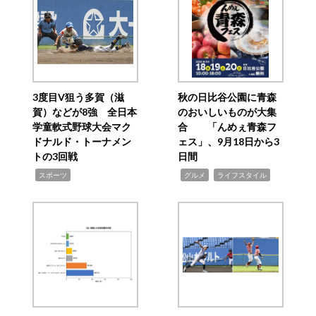
3度目V狙う多賀（滋
秋の日比谷公園に青森
賀）などが8強 全日本
のおいしいものが大集
学童軟式野球大会マク
合 「んめぇ青森フ
ドナルド・トーナメン
ェス」、9月18日から3
トの3回戦
日間
,
,
,
スポーツ
グルメ
ライフスタイル