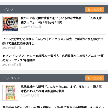
グルメ
もっと見る
秋の日比谷公園に青森のおいしいものが大集合 「んめぇ青
森フェス」、9月18日から3日間
2026年8月10日
ビールだけ飲むと倒れる「ふらつくビアグラス」発売 “強制的に水を飲む”仕
掛けで適正飲酒を後押し
2026年8月7日
セブン‐イレブン、カレー15商品を一斉投入 名店監修から冷製うどんまで“夏
のカレーフェス”を開催中
2026年8月6日
ヘルスケア
もっと見る
現代書林から新刊『こんなときには、まず、漢方！』 漢方三
考塾の15人の医師や薬剤師が執筆
2026年8月5日
重症筋無力症への正しい知識と理解を 8月8日広島市で公開講座、オンライン