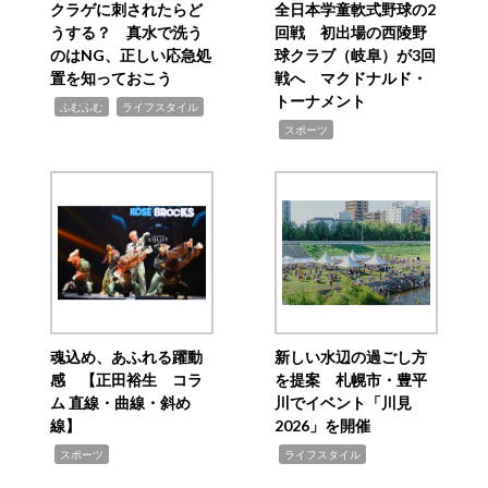
クラゲに刺されたらど
全日本学童軟式野球の2
うする？ 真水で洗う
回戦 初出場の西陵野
のはNG、正しい応急処
球クラブ（岐阜）が3回
置を知っておこう
戦へ マクドナルド・
トーナメント
,
,
ふむふむ
ライフスタイル
,
スポーツ
魂込め、あふれる躍動
新しい水辺の過ごし方
感 【正田裕生 コラ
を提案 札幌市・豊平
ム 直線・曲線・斜め
川でイベント「川見
線】
2026」を開催
,
,
スポーツ
ライフスタイル