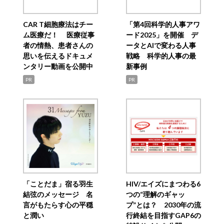
CAR T細胞療法はチー
「第4回科学的人事アワ
ム医療だ！ 医療従事
ード2025」を開催 デ
者の情熱、患者さんの
ータとAIで変わる人事
思いを伝えるドキュメ
戦略 科学的人事の最
ンタリー動画を公開中
新事例
PR
PR
「ことだま」宿る羽生
HIV/エイズにまつわる6
結弦のメッセージ 名
つの“理解のギャッ
言がもたらす心の平穏
プ”とは？ 2030年の流
と潤い
行終結を目指すGAP6の