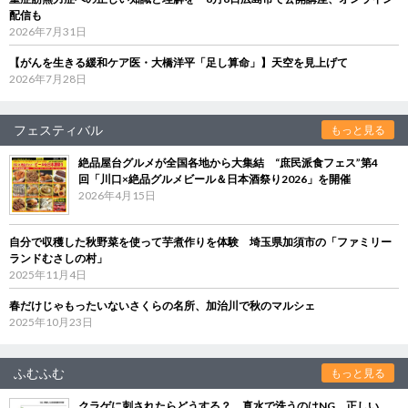
配信も
2026年7月31日
【がんを生きる緩和ケア医・大橋洋平「足し算命」】天空を見上げて
2026年7月28日
フェスティバル
もっと見る
絶品屋台グルメが全国各地から大集結 “庶民派食フェス”第4
回「川口×絶品グルメビール＆日本酒祭り2026」を開催
2026年4月15日
自分で収穫した秋野菜を使って芋煮作りを体験 埼玉県加須市の「ファミリー
ランドむさしの村」
2025年11月4日
春だけじゃもったいないさくらの名所、加治川で秋のマルシェ
2025年10月23日
ふむふむ
もっと見る
クラゲに刺されたらどうする？ 真水で洗うのはNG、正しい