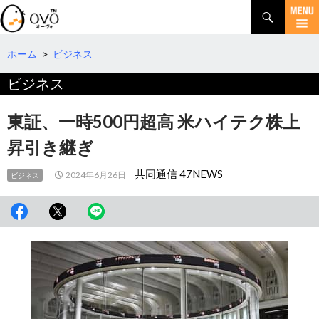
検
索
コ
ン
テ
ホーム
>
ビジネス
ン
ビジネス
ツ
へ
移
東証、一時500円超高 米ハイテク株上
動
昇引き継ぎ
共同通信 47NEWS
2024年6月26日
ビジネス