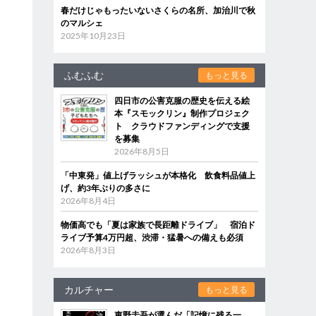
春だけじゃもったいないさくらの名所、加治川で秋
のマルシェ
2025年10月23日
ふむふむ
もっと見る
四日市の公害克服の歴史を伝える絵
本『スモックリン』制作プロジェク
ト クラウドファンディングで支援
を募集
2026年8月5日
「中東発」値上げラッシュが本格化 飲食料品値上
げ、約3年ぶりの多さに
2026年8月4日
物価高でも「夏は家族で長距離ドライブ」 宿泊ド
ライブ予算4万円超、渋滞・猛暑への備えも必須
2026年8月3日
カルチャー
もっと見る
東野圭吾が選んだ「記憶に残る一