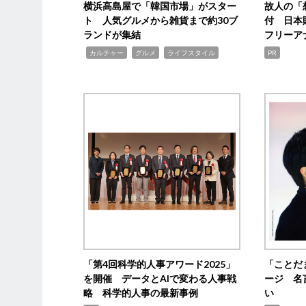
横浜高島屋で「韓国市場」がスター
故人の「
ト 人気グルメから雑貨まで約30ブ
付 日本
ランドが集結
フリーア
,
,
,
カルチャー
グルメ
ライフスタイル
PR
「第4回科学的人事アワード2025」
「ことだ
を開催 データとAIで変わる人事戦
ージ 名
略 科学的人事の最新事例
い