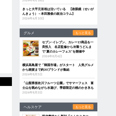
2026年6月18日
きっと大平元首相は泣いている 【政眼鏡（せいが
んきょう）－本田雅俊の政治コラム】
2026年6月10日
グルメ
もっと見る
セブン‐イレブン、カレー15商品を一
斉投入 名店監修から冷製うどんま
で“夏のカレーフェス”を開催中
2026年8月6日
横浜高島屋で「韓国市場」がスタート 人気グルメ
から雑貨まで約30ブランドが集結
2026年8月5日
「山梨県笛吹川フルーツ公園」でサマーフェス 富
士山を眺めながら水遊び、季節限定の桃のかき氷も
2026年8月3日
ヘルスケア
もっと見る