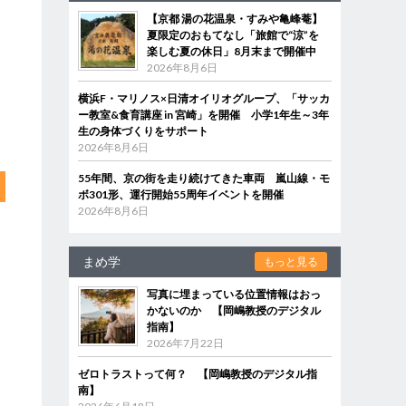
【京都 湯の花温泉・すみや亀峰菴】
夏限定のおもてなし「旅館で“涼”を
楽しむ夏の休日」8月末まで開催中
2026年8月6日
横浜F・マリノス×日清オイリオグループ、「サッカ
ー教室&食育講座 in 宮崎」を開催 小学1年生～3年
生の身体づくりをサポート
2026年8月6日
55年間、京の街を走り続けてきた車両 嵐山線・モ
ボ301形、運行開始55周年イベントを開催
2026年8月6日
まめ学
もっと見る
写真に埋まっている位置情報はおっ
かないのか 【岡嶋教授のデジタル
指南】
2026年7月22日
ゼロトラストって何？ 【岡嶋教授のデジタル指
南】