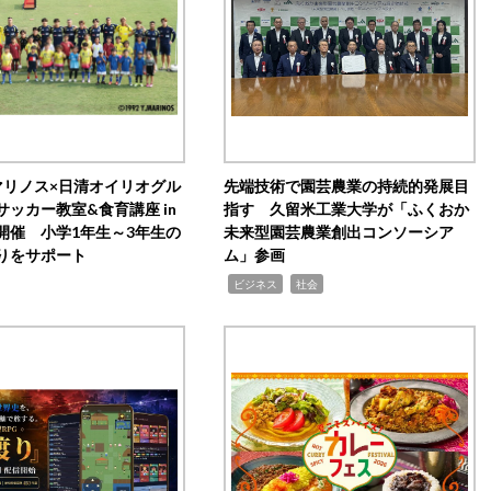
マリノス×日清オイリオグル
先端技術で園芸農業の持続的発展目
サッカー教室&食育講座 in
指す 久留米工業大学が「ふくおか
開催 小学1年生～3年生の
未来型園芸農業創出コンソーシア
りをサポート
ム」参画
,
,
ビジネス
社会