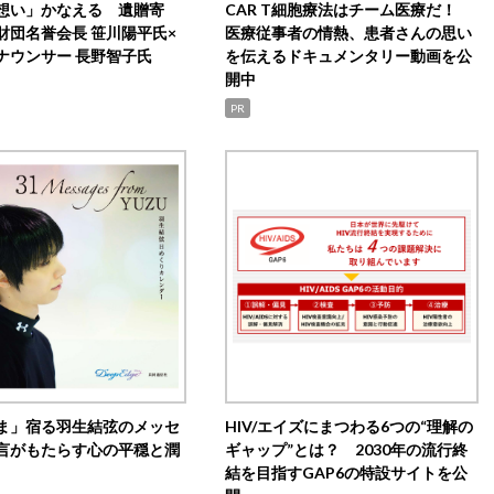
想い」かなえる 遺贈寄
CAR T細胞療法はチーム医療だ！
財団名誉会長 笹川陽平氏×
医療従事者の情熱、患者さんの思い
ナウンサー 長野智子氏
を伝えるドキュメンタリー動画を公
開中
PR
ま」宿る羽生結弦のメッセ
HIV/エイズにまつわる6つの“理解の
言がもたらす心の平穏と潤
ギャップ”とは？ 2030年の流行終
結を目指すGAP6の特設サイトを公