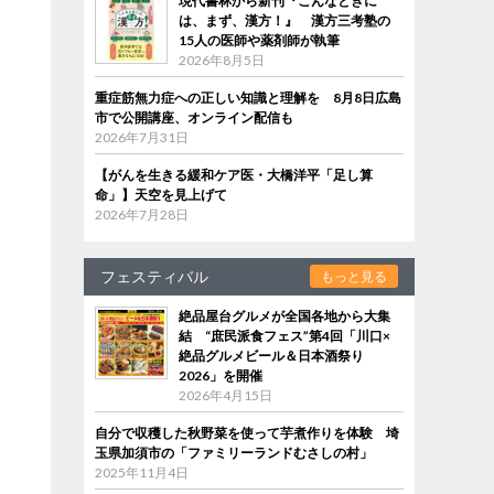
現代書林から新刊『こんなときに
は、まず、漢方！』 漢方三考塾の
15人の医師や薬剤師が執筆
2026年8月5日
重症筋無力症への正しい知識と理解を 8月8日広島
市で公開講座、オンライン配信も
2026年7月31日
【がんを生きる緩和ケア医・大橋洋平「足し算
命」】天空を見上げて
2026年7月28日
フェスティバル
もっと見る
絶品屋台グルメが全国各地から大集
結 “庶民派食フェス”第4回「川口×
絶品グルメビール＆日本酒祭り
2026」を開催
2026年4月15日
自分で収穫した秋野菜を使って芋煮作りを体験 埼
玉県加須市の「ファミリーランドむさしの村」
2025年11月4日