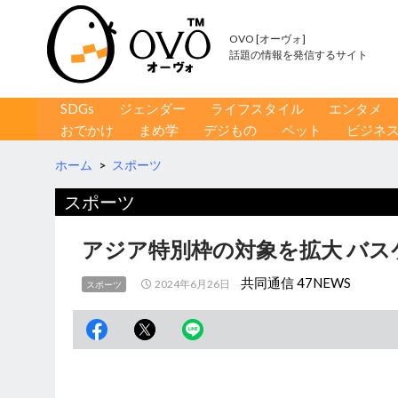
OVO [オーヴォ]
話題の情報を発信するサイト
コンテンツへ移動
検
SDGs
ジェンダー
ライフスタイル
エンタメ
索
おでかけ
まめ学
デジもの
ペット
ビジネ
ホーム
>
スポーツ
スポーツ
アジア特別枠の対象を拡大 バス
共同通信 47NEWS
2024年6月26日
スポーツ