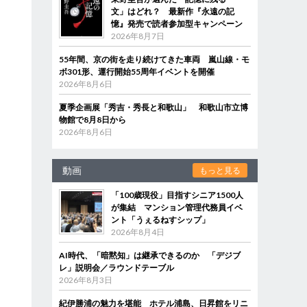
文」はどれ？ 最新作『永遠の記
憶』発売で読者参加型キャンペーン
2026年8月7日
55年間、京の街を走り続けてきた車両 嵐山線・モ
ボ301形、運行開始55周年イベントを開催
2026年8月6日
夏季企画展「秀吉・秀長と和歌山」 和歌山市立博
物館で8月8日から
2026年8月6日
動画
もっと見る
「100歳現役」目指すシニア1500人
が集結 マンション管理代務員イベ
ント「うぇるねすシップ」
2026年8月4日
AI時代、「暗黙知」は継承できるのか 「デジブ
レ」説明会／ラウンドテーブル
2026年8月3日
紀伊勝浦の魅力を堪能 ホテル浦島、日昇館をリニ