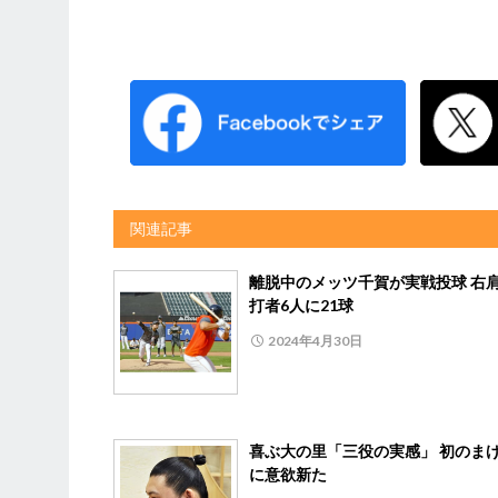
関連記事
離脱中のメッツ千賀が実戦投球 右
打者6人に21球
2024年4月30日
喜ぶ大の里「三役の実感」 初のま
に意欲新た