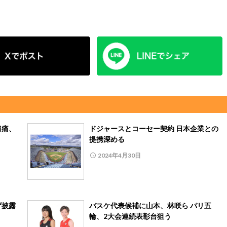
肩痛、
ドジャースとコーセー契約 日本企業との
提携深める
2024年4月30日
げ披露
バスケ代表候補に山本、林咲ら パリ五
輪、2大会連続表彰台狙う