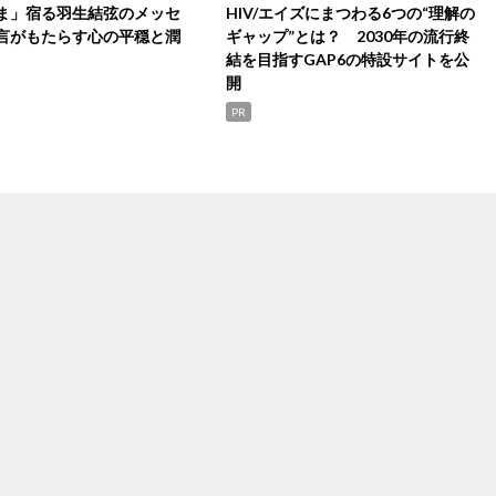
ま」宿る羽生結弦のメッセ
HIV/エイズにまつわる6つの“理解の
言がもたらす心の平穏と潤
ギャップ”とは？ 2030年の流行終
結を目指すGAP6の特設サイトを公
開
PR