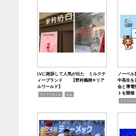
LVに敗訴して人気が出た ミルクテ
ノーベル
ィーブランド 【野村義樹✕リア
中高生を
ルワールド】
会と導電
トを開催
,
,
ライフスタイル
社会
,
ライフスタ