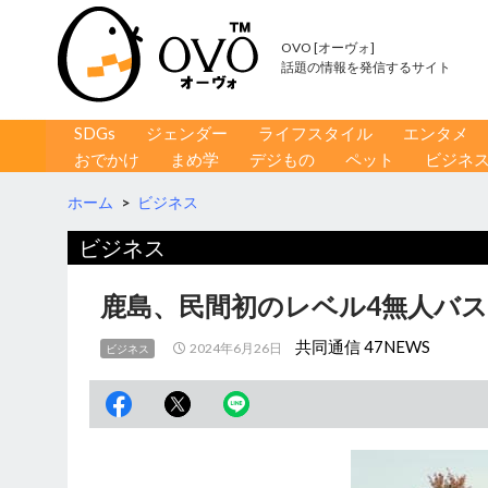
OVO [オーヴォ]
話題の情報を発信するサイト
コンテンツへ移動
検
SDGs
ジェンダー
ライフスタイル
エンタメ
索
おでかけ
まめ学
デジもの
ペット
ビジネ
ホーム
>
ビジネス
ビジネス
鹿島、民間初のレベル4無人バス
共同通信 47NEWS
2024年6月26日
ビジネス