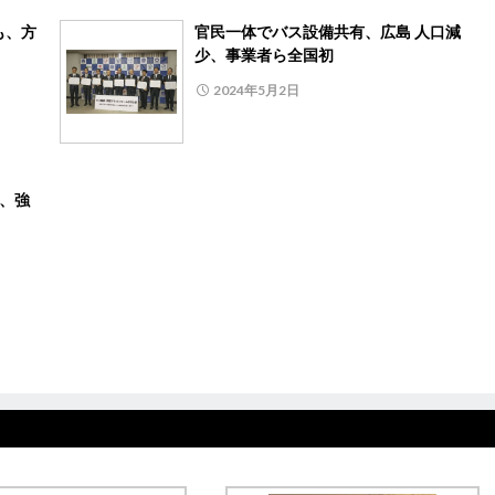
も、方
官民一体でバス設備共有、広島 人口減
少、事業者ら全国初
2024年5月2日
月、強