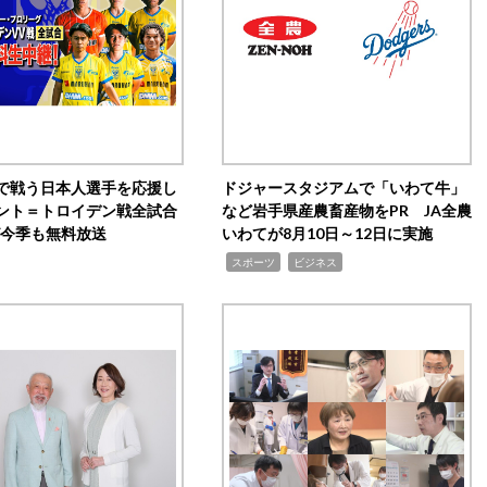
で戦う日本人選手を応援し
ドジャースタジアムで「いわて牛」
ント＝トロイデン戦全試合
など岩手県産農畜産物をPR JA全農
0が今季も無料放送
いわてが8月10日～12日に実施
,
,
スポーツ
ビジネス