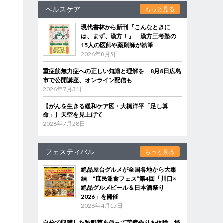
ヘルスケア
もっと見る
現代書林から新刊『こんなときに
は、まず、漢方！』 漢方三考塾の
15人の医師や薬剤師が執筆
2026年8月5日
重症筋無力症への正しい知識と理解を 8月8日広島
市で公開講座、オンライン配信も
2026年7月31日
【がんを生きる緩和ケア医・大橋洋平「足し算
命」】天空を見上げて
2026年7月28日
フェスティバル
もっと見る
絶品屋台グルメが全国各地から大集
結 “庶民派食フェス”第4回「川口×
絶品グルメビール＆日本酒祭り
2026」を開催
2026年4月15日
自分で収穫した秋野菜を使って芋煮作りを体験 埼