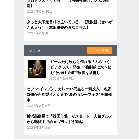
ゼロトラストって何？ 【岡嶋教授のデジタル指
南】
2026年6月18日
きっと大平元首相は泣いている 【政眼鏡（せいが
んきょう）－本田雅俊の政治コラム】
2026年6月10日
グルメ
もっと見る
ビールだけ飲むと倒れる「ふらつく
ビアグラス」発売 “強制的に水を飲
む”仕掛けで適正飲酒を後押し
2026年8月7日
セブン‐イレブン、カレー15商品を一斉投入 名店
監修から冷製うどんまで“夏のカレーフェス”を開催
中
2026年8月6日
横浜高島屋で「韓国市場」がスタート 人気グルメ
から雑貨まで約30ブランドが集結
2026年8月5日