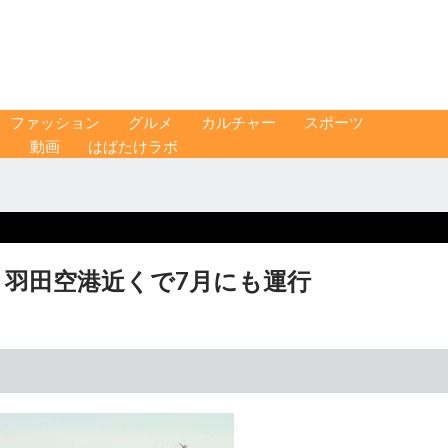
ファッション
グルメ
カルチャー
スポーツ
ス
動画
はばたけラボ
 羽田空港近くで7月にも運行