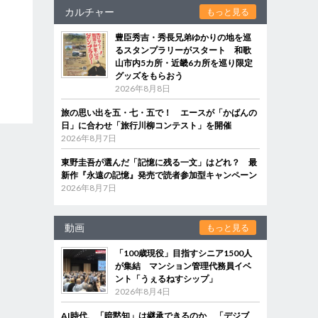
カルチャー
もっと見る
豊臣秀吉・秀長兄弟ゆかりの地を巡
るスタンプラリーがスタート 和歌
山市内5カ所・近畿6カ所を巡り限定
グッズをもらおう
2026年8月8日
旅の思い出を五・七・五で！ エースが「かばんの
日」に合わせ「旅行川柳コンテスト」を開催
2026年8月7日
東野圭吾が選んだ「記憶に残る一文」はどれ？ 最
新作『永遠の記憶』発売で読者参加型キャンペーン
2026年8月7日
動画
もっと見る
「100歳現役」目指すシニア1500人
が集結 マンション管理代務員イベ
ント「うぇるねすシップ」
2026年8月4日
AI時代、「暗黙知」は継承できるのか 「デジブ