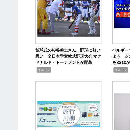
始球式の杉谷拳士さん、野球に熱い
ベルギー
思い 全日本学童軟式野球大会 マク
よう シ
ドナルド・トーナメントが開幕
をBS1
,
,
スポーツ
スポーツ