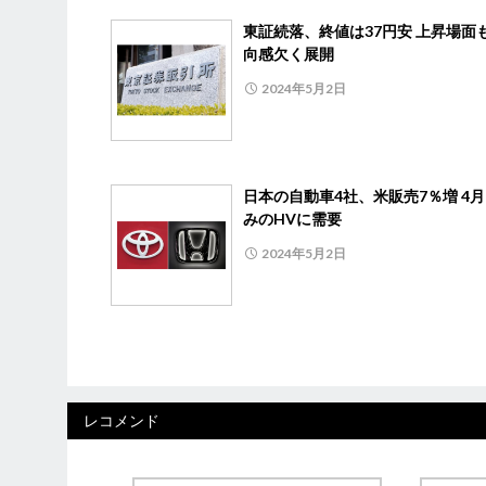
東証続落、終値は37円安 上昇場面
向感欠く展開
2024年5月2日
日本の自動車4社、米販売7％増 4
みのHVに需要
2024年5月2日
レコメンド