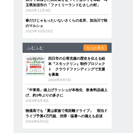
玉県加須市の「ファミリーランドむさしの村」
2025年11月4日
春だけじゃもったいないさくらの名所、加治川で秋
のマルシェ
2025年10月23日
ふむふむ
もっと見る
四日市の公害克服の歴史を伝える絵
本『スモックリン』制作プロジェク
ト クラウドファンディングで支援
を募集
2026年8月5日
「中東発」値上げラッシュが本格化 飲食料品値上
げ、約3年ぶりの多さに
2026年8月4日
物価高でも「夏は家族で長距離ドライブ」 宿泊ド
ライブ予算4万円超、渋滞・猛暑への備えも必須
2026年8月3日