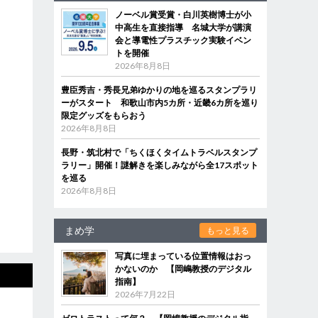
ノーベル賞受賞・白川英樹博士が小
中高生を直接指導 名城大学が講演
会と導電性プラスチック実験イベン
トを開催
2026年8月8日
豊臣秀吉・秀長兄弟ゆかりの地を巡るスタンプラリ
ーがスタート 和歌山市内5カ所・近畿6カ所を巡り
限定グッズをもらおう
2026年8月8日
長野・筑北村で「ちくほくタイムトラベルスタンプ
ラリー」開催！謎解きを楽しみながら全17スポット
を巡る
2026年8月8日
まめ学
もっと見る
写真に埋まっている位置情報はおっ
かないのか 【岡嶋教授のデジタル
指南】
2026年7月22日