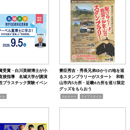
賞受賞・白川英樹博士が小
豊臣秀吉・秀長兄弟ゆかりの地を巡
直接指導 名城大学が講演
るスタンプラリーがスタート 和歌
性プラスチック実験イベン
山市内5カ所・近畿6カ所を巡り限定
グッズをもらおう
,
,
イル
カルチャー
ライフスタイル