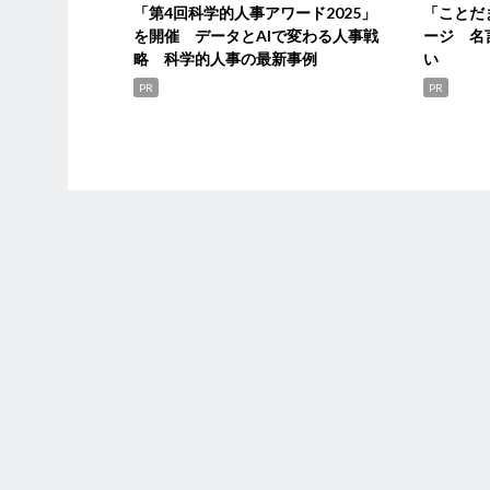
「第4回科学的人事アワード2025」
「ことだ
を開催 データとAIで変わる人事戦
ージ 名
略 科学的人事の最新事例
い
PR
PR