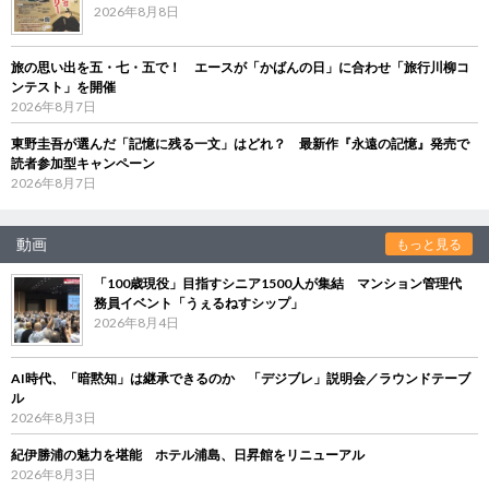
2026年8月8日
旅の思い出を五・七・五で！ エースが「かばんの日」に合わせ「旅行川柳コ
ンテスト」を開催
2026年8月7日
東野圭吾が選んだ「記憶に残る一文」はどれ？ 最新作『永遠の記憶』発売で
読者参加型キャンペーン
2026年8月7日
動画
もっと見る
「100歳現役」目指すシニア1500人が集結 マンション管理代
務員イベント「うぇるねすシップ」
2026年8月4日
AI時代、「暗黙知」は継承できるのか 「デジブレ」説明会／ラウンドテーブ
ル
2026年8月3日
紀伊勝浦の魅力を堪能 ホテル浦島、日昇館をリニューアル
2026年8月3日