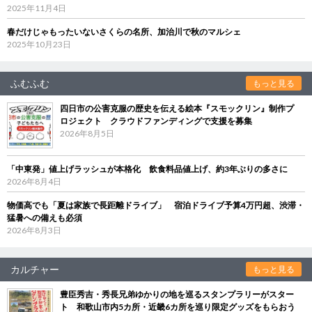
2025年11月4日
春だけじゃもったいないさくらの名所、加治川で秋のマルシェ
2025年10月23日
ふむふむ
もっと見る
四日市の公害克服の歴史を伝える絵本『スモックリン』制作プ
ロジェクト クラウドファンディングで支援を募集
2026年8月5日
「中東発」値上げラッシュが本格化 飲食料品値上げ、約3年ぶりの多さに
2026年8月4日
物価高でも「夏は家族で長距離ドライブ」 宿泊ドライブ予算4万円超、渋滞・
猛暑への備えも必須
2026年8月3日
カルチャー
もっと見る
豊臣秀吉・秀長兄弟ゆかりの地を巡るスタンプラリーがスター
ト 和歌山市内5カ所・近畿6カ所を巡り限定グッズをもらおう