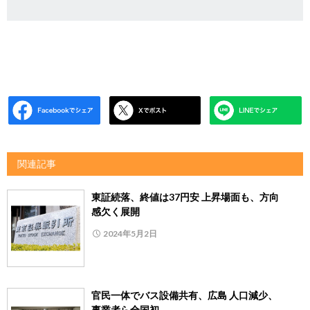
関連記事
東証続落、終値は37円安 上昇場面も、方向
感欠く展開
2024年5月2日
官民一体でバス設備共有、広島 人口減少、
事業者ら全国初