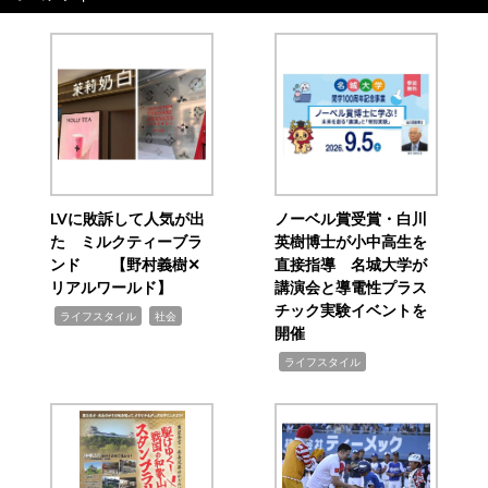
LVに敗訴して人気が出
ノーベル賞受賞・白川
た ミルクティーブラ
英樹博士が小中高生を
ンド 【野村義樹✕
直接指導 名城大学が
リアルワールド】
講演会と導電性プラス
チック実験イベントを
,
,
ライフスタイル
社会
開催
,
ライフスタイル