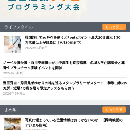
ライフスタイル
もっと見る
韓国旅行でau PAYを使うとPontaポイント最大20％還元！30
万店舗以上が対象に【9月30日まで】
2026年8月8日
ノーベル賞受賞・白川英樹博士が小中高生を直接指導 名城大学が講演会と導
電性プラスチック実験イベントを開催
2026年8月8日
豊臣秀吉・秀長兄弟ゆかりの地を巡るスタンプラリーがスタート 和歌山市内5
カ所・近畿6カ所を巡り限定グッズをもらおう
2026年8月8日
まめ学
もっと見る
写真に埋まっている位置情報はおっかないのか 【岡嶋教授の
デジタル指南】