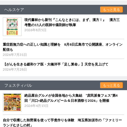
ヘルスケア
もっと見る
現代書林から新刊『こんなときには、まず、漢方！』 漢方三
考塾の15人の医師や薬剤師が執筆
2026年8月5日
重症筋無力症への正しい知識と理解を 8月8日広島市で公開講座、オンライン
配信も
2026年7月31日
【がんを生きる緩和ケア医・大橋洋平「足し算命」】天空を見上げて
2026年7月28日
フェスティバル
もっと見る
絶品屋台グルメが全国各地から大集結 “庶民派食フェス”第4
回「川口×絶品グルメビール＆日本酒祭り2026」を開催
2026年4月15日
自分で収穫した秋野菜を使って芋煮作りを体験 埼玉県加須市の「ファミリー
ランドむさしの村」