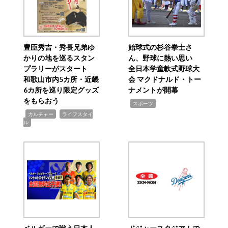
豊臣秀吉・秀長兄弟ゆ
始球式の杉谷拳士さ
かりの地を巡るスタン
ん、野球に熱い思い
プラリーがスタート
全日本学童軟式野球大
和歌山市内5カ所・近畿
会 マクドナルド・トー
6カ所を巡り限定グッズ
ナメントが開幕
をもらおう
,
スポーツ
,
,
カルチャー
ライフスタイ
ル