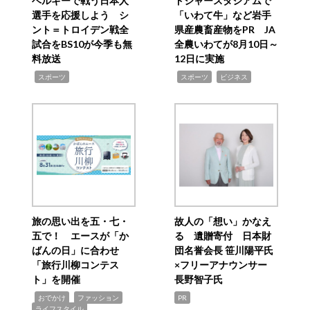
ベルギーで戦う日本人
ドジャースタジアムで
選手を応援しよう シ
「いわて牛」など岩手
ント＝トロイデン戦全
県産農畜産物をPR JA
試合をBS10が今季も無
全農いわてが8月10日～
料放送
12日に実施
,
,
,
スポーツ
スポーツ
ビジネス
旅の思い出を五・七・
故人の「想い」かなえ
五で！ エースが「か
る 遺贈寄付 日本財
ばんの日」に合わせ
団名誉会長 笹川陽平氏
「旅行川柳コンテス
×フリーアナウンサー
ト」を開催
長野智子氏
,
,
,
おでかけ
ファッション
PR
ライフスタイル