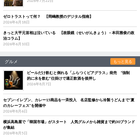
2026年7月22日
ゼロトラストって何？ 【岡嶋教授のデジタル指南】
2026年6月18日
きっと大平元首相は泣いている 【政眼鏡（せいがんきょう）－本田雅俊の政
治コラム】
2026年6月10日
グルメ
もっと見る
ビールだけ飲むと倒れる「ふらつくビアグラス」発売 “強制
的に水を飲む”仕掛けで適正飲酒を後押し
2026年8月7日
セブン‐イレブン、カレー15商品を一斉投入 名店監修から冷製うどんまで“夏
のカレーフェス”を開催中
2026年8月6日
横浜高島屋で「韓国市場」がスタート 人気グルメから雑貨まで約30ブランド
が集結
2026年8月5日