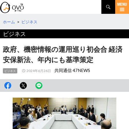
検
索
コ
ン
テ
ホーム
>
ビジネス
ン
ビジネス
ツ
へ
移
政府、機密情報の運用巡り初会合 経済
動
安保新法、年内にも基準策定
共同通信 47NEWS
2024年6月26日
ビジネス