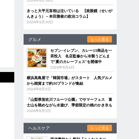
2026年6月18日
きっと大平元首相は泣いている 【政眼鏡（せいが
んきょう）－本田雅俊の政治コラム】
2026年6月10日
グルメ
もっと見る
セブン‐イレブン、カレー15商品を一
斉投入 名店監修から冷製うどんま
で“夏のカレーフェス”を開催中
2026年8月6日
横浜高島屋で「韓国市場」がスタート 人気グルメ
から雑貨まで約30ブランドが集結
2026年8月5日
「山梨県笛吹川フルーツ公園」でサマーフェス 富
士山を眺めながら水遊び、季節限定の桃のかき氷も
2026年8月3日
ヘルスケア
もっと見る