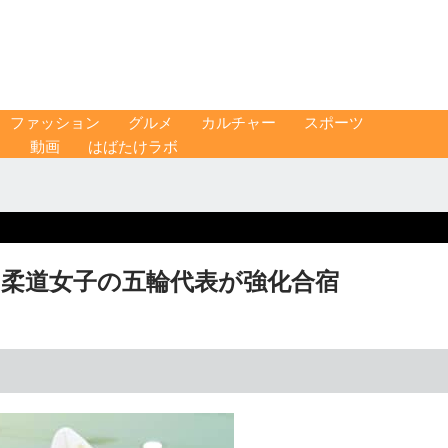
ファッション
グルメ
カルチャー
スポーツ
ス
動画
はばたけラボ
 柔道女子の五輪代表が強化合宿