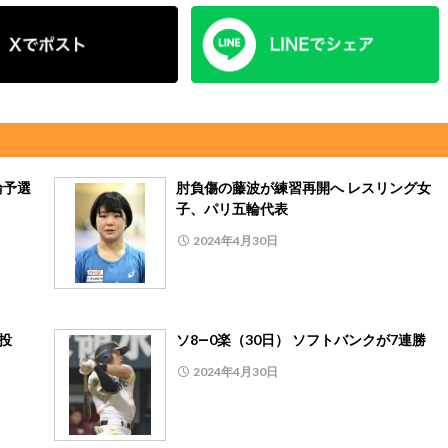
輪予選
肘負傷の藤波が練習再開へ レスリング女
子、パリ五輪代表
2024年4月30日
完投
ソ8―0楽（30日） ソフトバンクが7連勝
2024年4月30日