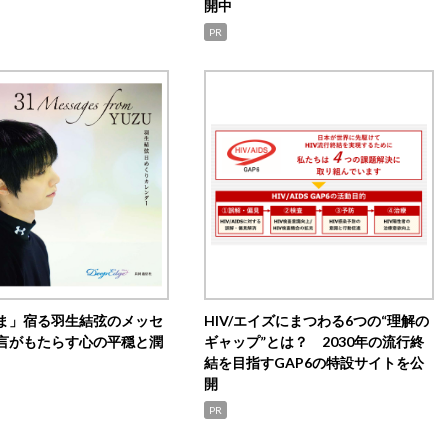
開中
PR
ま」宿る羽生結弦のメッセ
HIV/エイズにまつわる6つの“理解の
言がもたらす心の平穏と潤
ギャップ”とは？ 2030年の流行終
結を目指すGAP6の特設サイトを公
開
PR