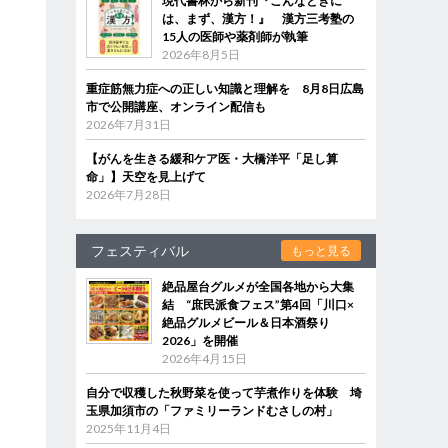
現代書林から新刊『こんなときに
は、まず、漢方！』 漢方三考塾の
15人の医師や薬剤師が執筆
2026年8月5日
重症筋無力症への正しい知識と理解を 8月8日広島
市で公開講座、オンライン配信も
2026年7月31日
【がんを生きる緩和ケア医・大橋洋平「足し算
命」】天空を見上げて
2026年7月28日
フェスティバル
もっと見る
絶品屋台グルメが全国各地から大集
結 “庶民派食フェス”第4回「川口×
絶品グルメビール＆日本酒祭り
2026」を開催
2026年4月15日
自分で収穫した秋野菜を使って芋煮作りを体験 埼
玉県加須市の「ファミリーランドむさしの村」
2025年11月4日