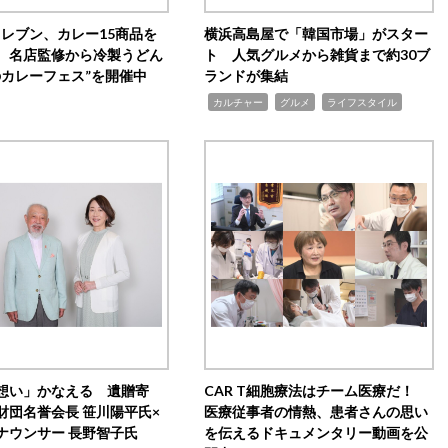
イレブン、カレー15商品を
横浜高島屋で「韓国市場」がスター
 名店監修から冷製うどん
ト 人気グルメから雑貨まで約30ブ
のカレーフェス”を開催中
ランドが集結
,
,
,
カルチャー
グルメ
ライフスタイル
想い」かなえる 遺贈寄
CAR T細胞療法はチーム医療だ！
財団名誉会長 笹川陽平氏×
医療従事者の情熱、患者さんの思い
ナウンサー 長野智子氏
を伝えるドキュメンタリー動画を公