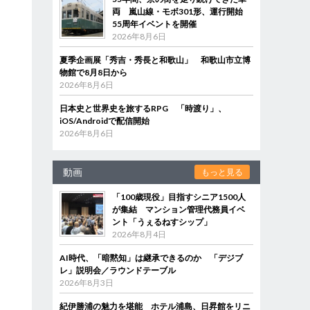
両 嵐山線・モボ301形、運行開始
55周年イベントを開催
2026年8月6日
夏季企画展「秀吉・秀長と和歌山」 和歌山市立博
物館で8月8日から
2026年8月6日
日本史と世界史を旅するRPG 「時渡り」、
iOS/Androidで配信開始
2026年8月6日
動画
もっと見る
「100歳現役」目指すシニア1500人
が集結 マンション管理代務員イベ
ント「うぇるねすシップ」
2026年8月4日
AI時代、「暗黙知」は継承できるのか 「デジブ
レ」説明会／ラウンドテーブル
2026年8月3日
紀伊勝浦の魅力を堪能 ホテル浦島、日昇館をリニ