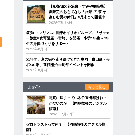
【京都 湯の花温泉・すみや亀峰菴】
夏限定のおもてなし「旅館で“涼”を
楽しむ夏の休日」8月末まで開催中
2026年8月6日
横浜F・マリノス×日清オイリオグループ、「サッカ
ー教室&食育講座 in 宮崎」を開催 小学1年生～3年
生の身体づくりをサポート
2026年8月6日
55年間、京の街を走り続けてきた車両 嵐山線・モ
ボ301形、運行開始55周年イベントを開催
2026年8月6日
まめ学
もっと見る
写真に埋まっている位置情報はおっ
かないのか 【岡嶋教授のデジタル
指南】
2026年7月22日
ゼロトラストって何？ 【岡嶋教授のデジタル指
南】