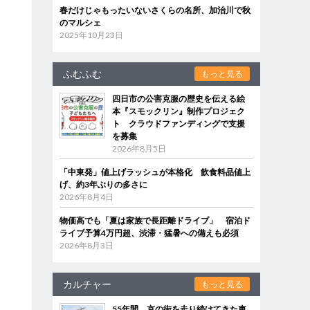
春だけじゃもったいないさくらの名所、加治川で秋
のマルシェ
2025年10月23日
ふむふむ
もっと見る
四日市の公害克服の歴史を伝える絵
本『スモックリン』制作プロジェク
ト クラウドファンディングで支援
を募集
2026年8月5日
「中東発」値上げラッシュが本格化 飲食料品値上
げ、約3年ぶりの多さに
2026年8月4日
物価高でも「夏は家族で長距離ドライブ」 宿泊ド
ライブ予算4万円超、渋滞・猛暑への備えも必須
2026年8月3日
カルチャー
もっと見る
55年間、京の街を走り続けてきた車