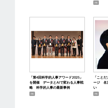
PR
「第4回科学的人事アワード2025」
「ことだ
を開催 データとAIで変わる人事戦
ージ 名
略 科学的人事の最新事例
い
PR
PR