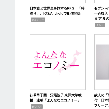
日本史と世界史を旅するRPG 「時
セブン‐
渡り」、iOS/Androidで配信開始
一斉投入
まで“夏
,
カルチャー
,
グルメ
行革甲子園 沼尾波子 東洋大学教
故人の「
授 連載「よんななエコノミー」
付 日本
フリーア
,
ビジネス