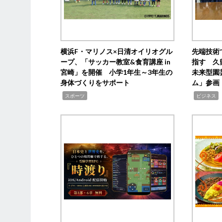
横浜F・マリノス×日清オイリオグル
先端技術
ープ、「サッカー教室&食育講座 in
指す 久
宮崎」を開催 小学1年生～3年生の
未来型園
身体づくりをサポート
ム」参画
,
,
,
スポーツ
ビジネス