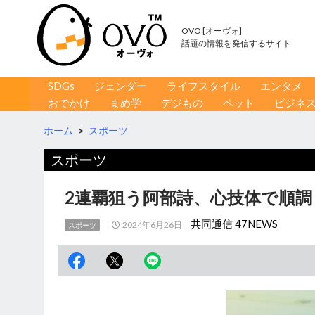
OVO [オーヴォ]
話題の情報を発信するサイト
コンテンツへ移動
検
SDGs
ジェンダー
ライフスタイル
エンタメ
索
おでかけ
まめ学
デジもの
ペット
ビジネ
ホーム
>
スポーツ
スポーツ
2連覇狙う阿部詩、心技体で順調
共同通信 47NEWS
2024年6月26日
スポーツ