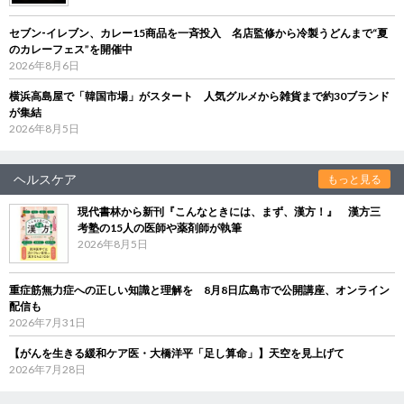
セブン‐イレブン、カレー15商品を一斉投入 名店監修から冷製うどんまで“夏
のカレーフェス”を開催中
2026年8月6日
横浜高島屋で「韓国市場」がスタート 人気グルメから雑貨まで約30ブランド
が集結
2026年8月5日
ヘルスケア
もっと見る
現代書林から新刊『こんなときには、まず、漢方！』 漢方三
考塾の15人の医師や薬剤師が執筆
2026年8月5日
重症筋無力症への正しい知識と理解を 8月8日広島市で公開講座、オンライン
配信も
2026年7月31日
【がんを生きる緩和ケア医・大橋洋平「足し算命」】天空を見上げて
2026年7月28日