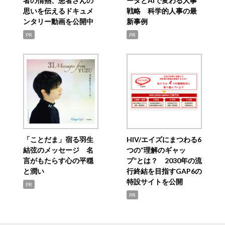
者の情熱、患者さんの
ータとAIで変わる人事
思いを伝えるドキュメ
戦略 科学的人事の最
ンタリー動画を公開中
新事例
PR
PR
「ことだま」宿る羽生
HIV/エイズにまつわる6
結弦のメッセージ 名
つの“理解のギャッ
言がもたらす心の平穏
プ”とは？ 2030年の流
と潤い
行終結を目指すGAP6の
特設サイトを公開
PR
PR