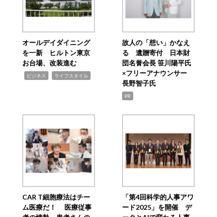
オールデイダイニング
故人の「想い」かなえ
を一新 ヒルトン東京
る 遺贈寄付 日本財
お台場、改装進む
団名誉会長 笹川陽平氏
×フリーアナウンサー
,
,
ビジネス
ライフスタイル
長野智子氏
PR
CAR T細胞療法はチー
「第4回科学的人事アワ
ム医療だ！ 医療従事
ード2025」を開催 デ