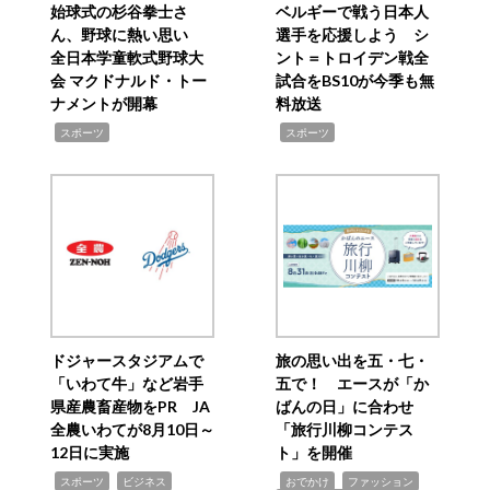
始球式の杉谷拳士さ
ベルギーで戦う日本人
ん、野球に熱い思い
選手を応援しよう シ
全日本学童軟式野球大
ント＝トロイデン戦全
会 マクドナルド・トー
試合をBS10が今季も無
ナメントが開幕
料放送
,
,
スポーツ
スポーツ
ドジャースタジアムで
旅の思い出を五・七・
「いわて牛」など岩手
五で！ エースが「か
県産農畜産物をPR JA
ばんの日」に合わせ
全農いわてが8月10日～
「旅行川柳コンテス
12日に実施
ト」を開催
,
,
,
,
,
スポーツ
ビジネス
おでかけ
ファッション