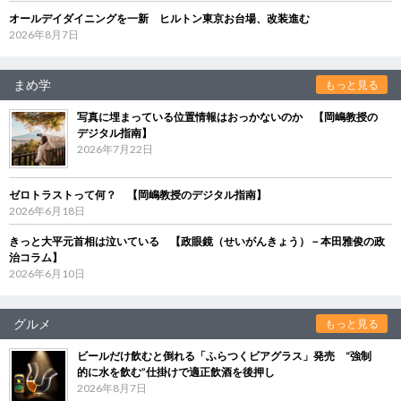
オールデイダイニングを一新 ヒルトン東京お台場、改装進む
2026年8月7日
まめ学
もっと見る
写真に埋まっている位置情報はおっかないのか 【岡嶋教授の
デジタル指南】
2026年7月22日
ゼロトラストって何？ 【岡嶋教授のデジタル指南】
2026年6月18日
きっと大平元首相は泣いている 【政眼鏡（せいがんきょう）－本田雅俊の政
治コラム】
2026年6月10日
グルメ
もっと見る
ビールだけ飲むと倒れる「ふらつくビアグラス」発売 “強制
的に水を飲む”仕掛けで適正飲酒を後押し
2026年8月7日