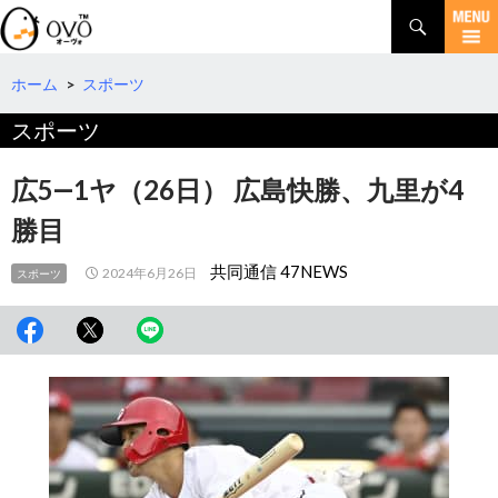
検
索
コ
ン
テ
ホーム
>
スポーツ
ン
スポーツ
ツ
へ
移
広5―1ヤ（26日） 広島快勝、九里が4
動
勝目
共同通信 47NEWS
2024年6月26日
スポーツ