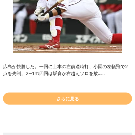
広島が快勝した。一回に上本の左前適時打、小園の左犠飛で2
点を先制。2―1の四回は坂倉が右越えソロを放……
さらに見る