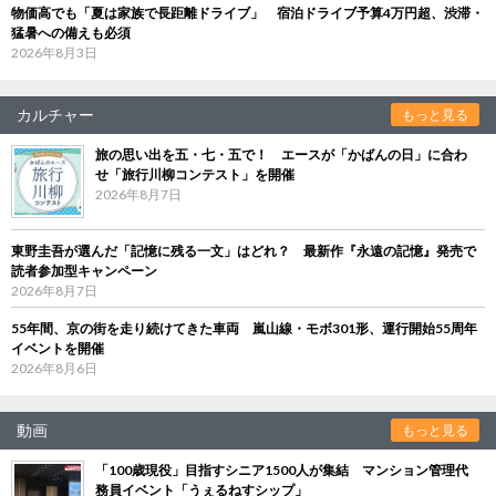
物価高でも「夏は家族で長距離ドライブ」 宿泊ドライブ予算4万円超、渋滞・
猛暑への備えも必須
2026年8月3日
カルチャー
もっと見る
旅の思い出を五・七・五で！ エースが「かばんの日」に合わ
せ「旅行川柳コンテスト」を開催
2026年8月7日
東野圭吾が選んだ「記憶に残る一文」はどれ？ 最新作『永遠の記憶』発売で
読者参加型キャンペーン
2026年8月7日
55年間、京の街を走り続けてきた車両 嵐山線・モボ301形、運行開始55周年
イベントを開催
2026年8月6日
動画
もっと見る
「100歳現役」目指すシニア1500人が集結 マンション管理代
務員イベント「うぇるねすシップ」