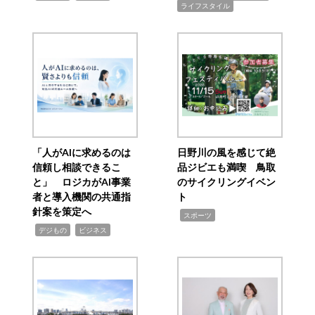
ライフスタイル
「人がAIに求めるのは
日野川の風を感じて絶
信頼し相談できるこ
品ジビエも満喫 鳥取
と」 ロジカがAI事業
のサイクリングイベン
者と導入機関の共通指
ト
針案を策定へ
,
スポーツ
,
,
デジもの
ビジネス