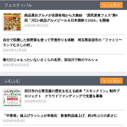
フェスティバル
もっと見る
絶品屋台グルメが全国各地から大集結 “庶民派食フェス”第4
回「川口×絶品グルメビール＆日本酒祭り2026」を開催
2026年4月15日
自分で収穫した秋野菜を使って芋煮作りを体験 埼玉県加須市の「ファミリー
ランドむさしの村」
2025年11月4日
春だけじゃもったいないさくらの名所、加治川で秋のマルシェ
2025年10月23日
ふむふむ
もっと見る
四日市の公害克服の歴史を伝える絵本『スモックリン』制作プ
ロジェクト クラウドファンディングで支援を募集
2026年8月5日
「中東発」値上げラッシュが本格化 飲食料品値上げ、約3年ぶりの多さに
2026年8月4日