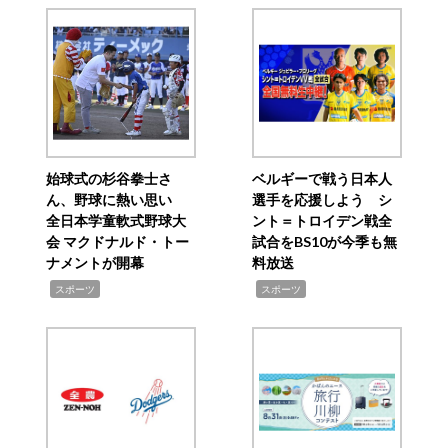
始球式の杉谷拳士さ
ベルギーで戦う日本人
ん、野球に熱い思い
選手を応援しよう シ
全日本学童軟式野球大
ント＝トロイデン戦全
会 マクドナルド・トー
試合をBS10が今季も無
ナメントが開幕
料放送
,
,
スポーツ
スポーツ