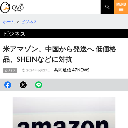
検
索
コ
ン
テ
ホーム
>
ビジネス
ン
ビジネス
ツ
へ
移
米アマゾン、中国から発送へ 低価格
動
品、SHEINなどに対抗
共同通信 47NEWS
2024年6月27日
ビジネス