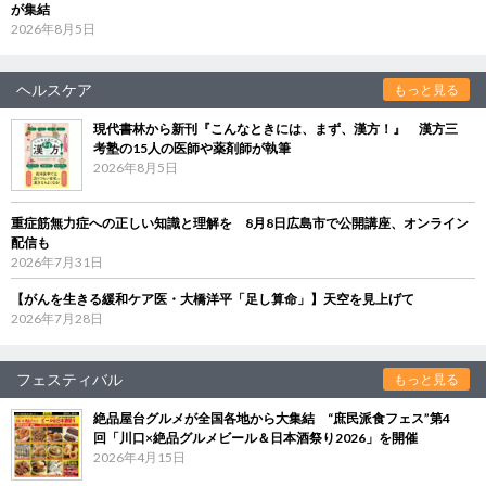
が集結
2026年8月5日
ヘルスケア
もっと見る
現代書林から新刊『こんなときには、まず、漢方！』 漢方三
考塾の15人の医師や薬剤師が執筆
2026年8月5日
重症筋無力症への正しい知識と理解を 8月8日広島市で公開講座、オンライン
配信も
2026年7月31日
【がんを生きる緩和ケア医・大橋洋平「足し算命」】天空を見上げて
2026年7月28日
フェスティバル
もっと見る
絶品屋台グルメが全国各地から大集結 “庶民派食フェス”第4
回「川口×絶品グルメビール＆日本酒祭り2026」を開催
2026年4月15日