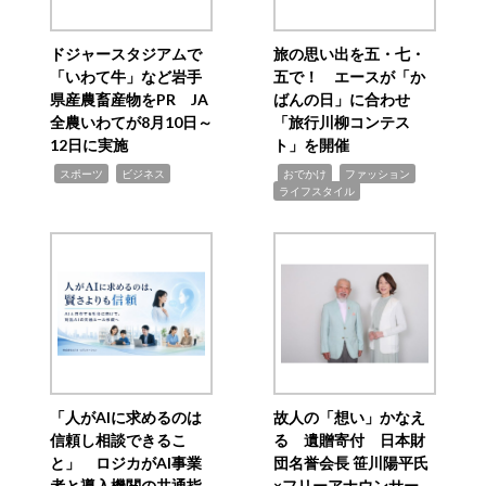
ドジャースタジアムで
旅の思い出を五・七・
「いわて牛」など岩手
五で！ エースが「か
県産農畜産物をPR JA
ばんの日」に合わせ
全農いわてが8月10日～
「旅行川柳コンテス
12日に実施
ト」を開催
,
,
,
,
,
スポーツ
ビジネス
おでかけ
ファッション
ライフスタイル
「人がAIに求めるのは
故人の「想い」かなえ
信頼し相談できるこ
る 遺贈寄付 日本財
と」 ロジカがAI事業
団名誉会長 笹川陽平氏
者と導入機関の共通指
×フリーアナウンサー