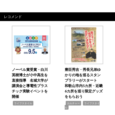
レコメンド
ノーベル賞受賞・白川
豊臣秀吉・秀長兄弟ゆ
英樹博士が小中高生を
かりの地を巡るスタン
直接指導 名城大学が
プラリーがスタート
講演会と導電性プラス
和歌山市内5カ所・近畿
チック実験イベントを
6カ所を巡り限定グッズ
開催
をもらおう
,
,
,
ライフスタイル
カルチャー
ライフスタイ
ル