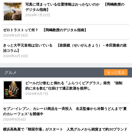
写真に埋まっている位置情報はおっかないのか 【岡嶋教授の
デジタル指南】
2026年7月22日
ゼロトラストって何？ 【岡嶋教授のデジタル指南】
2026年6月18日
きっと大平元首相は泣いている 【政眼鏡（せいがんきょう）－本田雅俊の政
治コラム】
2026年6月10日
グルメ
もっと見る
ビールだけ飲むと倒れる「ふらつくビアグラス」発売 “強制
的に水を飲む”仕掛けで適正飲酒を後押し
2026年8月7日
セブン‐イレブン、カレー15商品を一斉投入 名店監修から冷製うどんまで“夏
のカレーフェス”を開催中
2026年8月6日
横浜高島屋で「韓国市場」がスタート 人気グルメから雑貨まで約30ブランド