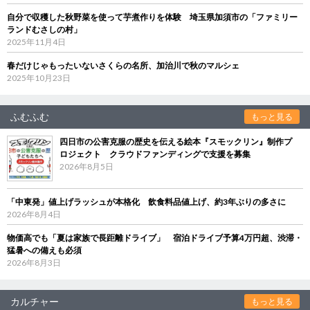
自分で収穫した秋野菜を使って芋煮作りを体験 埼玉県加須市の「ファミリー
ランドむさしの村」
2025年11月4日
春だけじゃもったいないさくらの名所、加治川で秋のマルシェ
2025年10月23日
ふむふむ
もっと見る
四日市の公害克服の歴史を伝える絵本『スモックリン』制作プ
ロジェクト クラウドファンディングで支援を募集
2026年8月5日
「中東発」値上げラッシュが本格化 飲食料品値上げ、約3年ぶりの多さに
2026年8月4日
物価高でも「夏は家族で長距離ドライブ」 宿泊ドライブ予算4万円超、渋滞・
猛暑への備えも必須
2026年8月3日
カルチャー
もっと見る