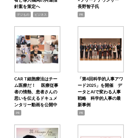
針案を策定へ
長野智子氏
,
,
デジもの
ビジネス
PR
CAR T細胞療法はチー
「第4回科学的人事アワ
ム医療だ！ 医療従事
ード2025」を開催 デ
者の情熱、患者さんの
ータとAIで変わる人事
思いを伝えるドキュメ
戦略 科学的人事の最
ンタリー動画を公開中
新事例
PR
PR