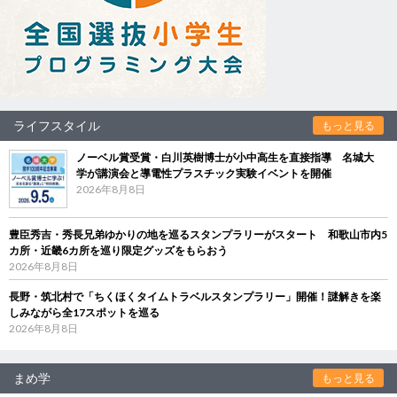
ライフスタイル
もっと見る
ノーベル賞受賞・白川英樹博士が小中高生を直接指導 名城大
学が講演会と導電性プラスチック実験イベントを開催
2026年8月8日
豊臣秀吉・秀長兄弟ゆかりの地を巡るスタンプラリーがスタート 和歌山市内5
カ所・近畿6カ所を巡り限定グッズをもらおう
2026年8月8日
長野・筑北村で「ちくほくタイムトラベルスタンプラリー」開催！謎解きを楽
しみながら全17スポットを巡る
2026年8月8日
まめ学
もっと見る