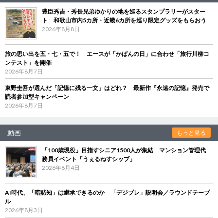
豊臣秀吉・秀長兄弟ゆかりの地を巡るスタンプラリーがスター
ト 和歌山市内5カ所・近畿6カ所を巡り限定グッズをもらおう
2026年8月8日
旅の思い出を五・七・五で！ エースが「かばんの日」に合わせ「旅行川柳コ
ンテスト」を開催
2026年8月7日
東野圭吾が選んだ「記憶に残る一文」はどれ？ 最新作『永遠の記憶』発売で
読者参加型キャンペーン
2026年8月7日
動画
もっと見る
「100歳現役」目指すシニア1500人が集結 マンション管理代
務員イベント「うぇるねすシップ」
2026年8月4日
AI時代、「暗黙知」は継承できるのか 「デジブレ」説明会／ラウンドテーブ
ル
2026年8月3日