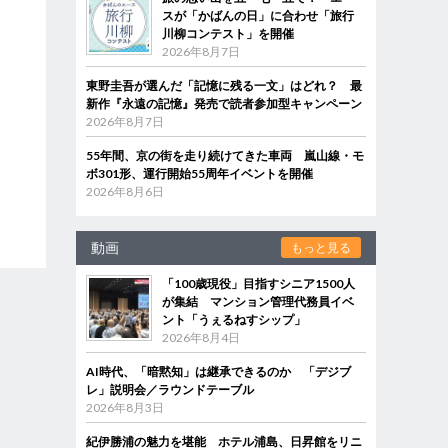
スが「かばんの日」に合わせ「旅行
川柳コンテスト」を開催
2026年8月7日
東野圭吾が選んだ「記憶に残る一文」はどれ？ 最
新作『永遠の記憶』発売で読者参加型キャンペーン
2026年8月7日
55年間、京の街を走り続けてきた車両 嵐山線・モ
ボ301形、運行開始55周年イベントを開催
2026年8月6日
動画
もっと見る
「100歳現役」目指すシニア1500人
が集結 マンション管理代務員イベ
ント「うぇるねすシップ」
2026年8月4日
AI時代、「暗黙知」は継承できるのか 「デジブ
レ」説明会／ラウンドテーブル
2026年8月3日
紀伊勝浦の魅力を堪能 ホテル浦島、日昇館をリニ