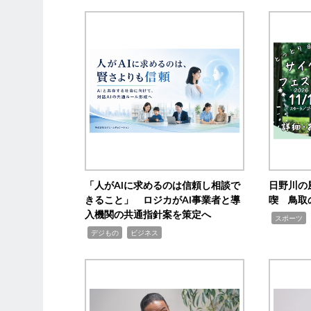
「人がAIに求めるのは信頼し相談で
日野川の
きること」 ロジカがAI事業者と導
喫 鳥取
入機関の共通指針案を策定へ
,
スポーツ
,
,
デジもの
ビジネス