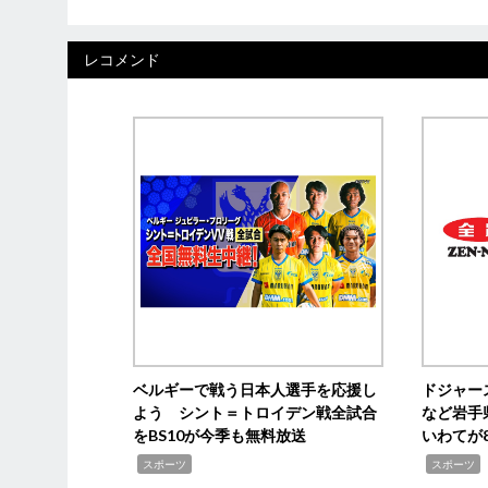
レコメンド
ベルギーで戦う日本人選手を応援し
ドジャー
よう シント＝トロイデン戦全試合
など岩手
をBS10が今季も無料放送
いわてが8
,
,
,
スポーツ
スポーツ