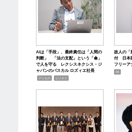
AIは「手段」、最終責任は「人間の
故人の「
判断」 「法の支配」という「傘」
付 日本
で人を守る レクシスネクシス・ジ
フリーア
ャパンのパスカル ロズィエ社長
PR
,
,
デジもの
ビジネス