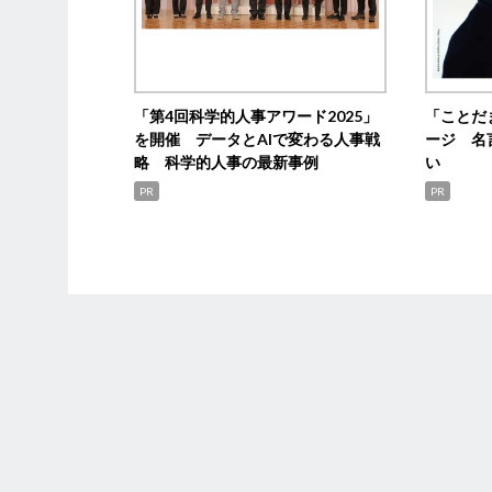
「第4回科学的人事アワード2025」
「ことだ
を開催 データとAIで変わる人事戦
ージ 名
略 科学的人事の最新事例
い
PR
PR