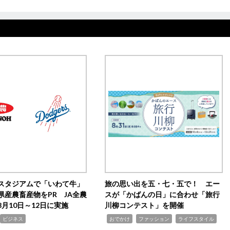
スタジアムで「いわて牛」
旅の思い出を五・七・五で！ エー
県産農畜産物をPR JA全農
スが「かばんの日」に合わせ「旅行
月10日～12日に実施
川柳コンテスト」を開催
,
,
,
ビジネス
おでかけ
ファッション
ライフスタイル