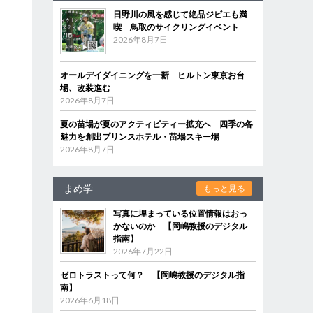
日野川の風を感じて絶品ジビエも満
喫 鳥取のサイクリングイベント
2026年8月7日
オールデイダイニングを一新 ヒルトン東京お台
場、改装進む
2026年8月7日
夏の苗場が夏のアクティビティー拡充へ 四季の各
魅力を創出プリンスホテル・苗場スキー場
2026年8月7日
まめ学
もっと見る
写真に埋まっている位置情報はおっ
かないのか 【岡嶋教授のデジタル
指南】
2026年7月22日
ゼロトラストって何？ 【岡嶋教授のデジタル指
南】
2026年6月18日