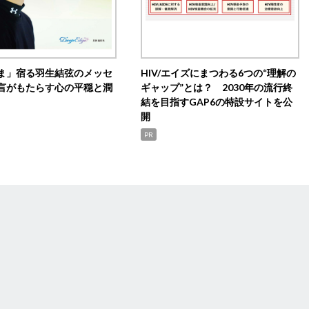
ま」宿る羽生結弦のメッセ
HIV/エイズにまつわる6つの“理解の
言がもたらす心の平穏と潤
ギャップ”とは？ 2030年の流行終
結を目指すGAP6の特設サイトを公
開
PR