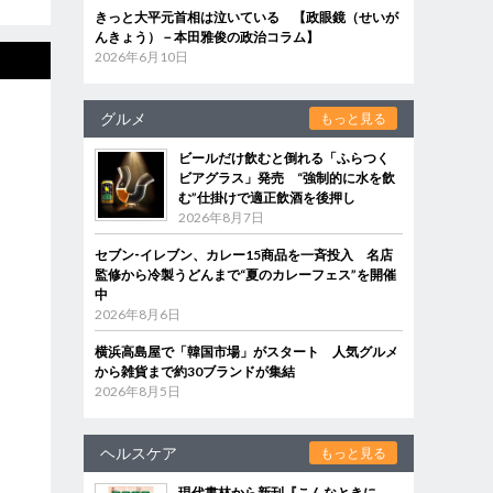
きっと大平元首相は泣いている 【政眼鏡（せいが
んきょう）－本田雅俊の政治コラム】
2026年6月10日
グルメ
もっと見る
ビールだけ飲むと倒れる「ふらつく
ビアグラス」発売 “強制的に水を飲
む”仕掛けで適正飲酒を後押し
2026年8月7日
セブン‐イレブン、カレー15商品を一斉投入 名店
監修から冷製うどんまで“夏のカレーフェス”を開催
中
2026年8月6日
横浜高島屋で「韓国市場」がスタート 人気グルメ
から雑貨まで約30ブランドが集結
2026年8月5日
ヘルスケア
もっと見る
現代書林から新刊『こんなときに