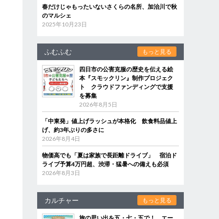
春だけじゃもったいないさくらの名所、加治川で秋
のマルシェ
2025年10月23日
ふむふむ
もっと見る
四日市の公害克服の歴史を伝える絵
本『スモックリン』制作プロジェク
ト クラウドファンディングで支援
を募集
2026年8月5日
「中東発」値上げラッシュが本格化 飲食料品値上
げ、約3年ぶりの多さに
2026年8月4日
物価高でも「夏は家族で長距離ドライブ」 宿泊ド
ライブ予算4万円超、渋滞・猛暑への備えも必須
2026年8月3日
カルチャー
もっと見る
旅の思い出を五・七・五で！ エー