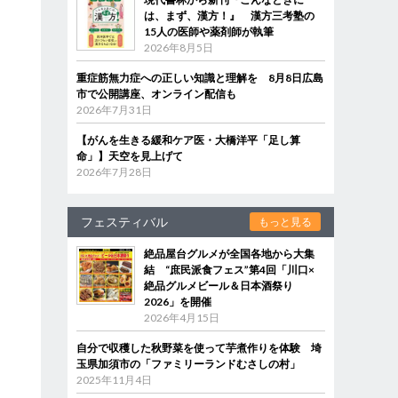
は、まず、漢方！』 漢方三考塾の
15人の医師や薬剤師が執筆
2026年8月5日
重症筋無力症への正しい知識と理解を 8月8日広島
市で公開講座、オンライン配信も
2026年7月31日
【がんを生きる緩和ケア医・大橋洋平「足し算
命」】天空を見上げて
2026年7月28日
フェスティバル
もっと見る
絶品屋台グルメが全国各地から大集
結 “庶民派食フェス”第4回「川口×
絶品グルメビール＆日本酒祭り
2026」を開催
2026年4月15日
自分で収穫した秋野菜を使って芋煮作りを体験 埼
玉県加須市の「ファミリーランドむさしの村」
2025年11月4日