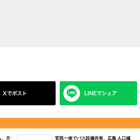
も、方
官民一体でバス設備共有、広島 人口減