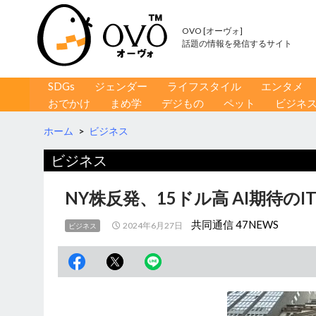
OVO [オーヴォ]
話題の情報を発信するサイト
コンテンツへ移動
検
SDGs
ジェンダー
ライフスタイル
エンタメ
索
おでかけ
まめ学
デジもの
ペット
ビジネ
ホーム
>
ビジネス
ビジネス
NY株反発、15ドル高 AI期待の
共同通信 47NEWS
2024年6月27日
ビジネス