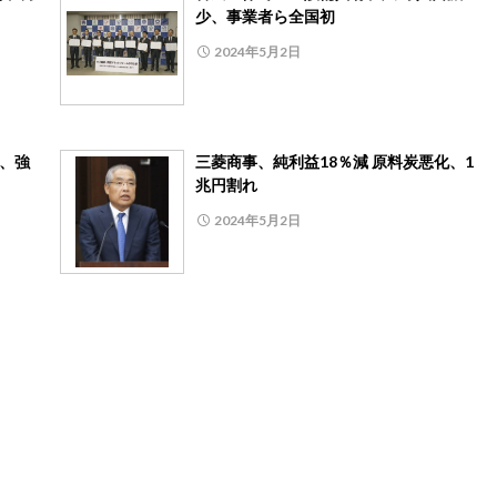
少、事業者ら全国初
2024年5月2日
月、強
三菱商事、純利益18％減 原料炭悪化、1
兆円割れ
2024年5月2日