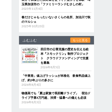
玉県加須市の「ファミリーランドむさしの村」
2025年11月4日
春だけじゃもったいないさくらの名所、加治川で秋
のマルシェ
2025年10月23日
ふむふむ
もっと見る
四日市の公害克服の歴史を伝える絵
本『スモックリン』制作プロジェク
ト クラウドファンディングで支援
を募集
2026年8月5日
「中東発」値上げラッシュが本格化 飲食料品値上
げ、約3年ぶりの多さに
2026年8月4日
物価高でも「夏は家族で長距離ドライブ」 宿泊ド
ライブ予算4万円超、渋滞・猛暑への備えも必須
2026年8月3日