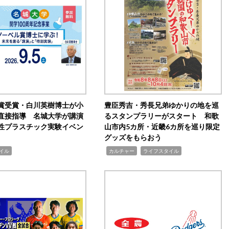
賞受賞・白川英樹博士が小
豊臣秀吉・秀長兄弟ゆかりの地を巡
直接指導 名城大学が講演
るスタンプラリーがスタート 和歌
性プラスチック実験イベン
山市内5カ所・近畿6カ所を巡り限定
グッズをもらおう
,
,
イル
カルチャー
ライフスタイル