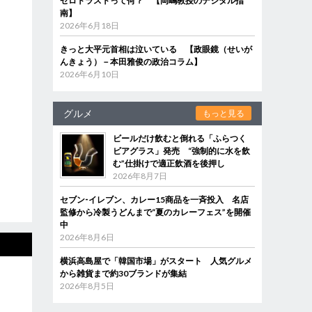
ゼロトラストって何？ 【岡嶋教授のデジタル指
南】
2026年6月18日
きっと大平元首相は泣いている 【政眼鏡（せいが
んきょう）－本田雅俊の政治コラム】
2026年6月10日
グルメ
もっと見る
ビールだけ飲むと倒れる「ふらつく
ビアグラス」発売 “強制的に水を飲
む”仕掛けで適正飲酒を後押し
2026年8月7日
セブン‐イレブン、カレー15商品を一斉投入 名店
監修から冷製うどんまで“夏のカレーフェス”を開催
中
2026年8月6日
横浜高島屋で「韓国市場」がスタート 人気グルメ
から雑貨まで約30ブランドが集結
2026年8月5日