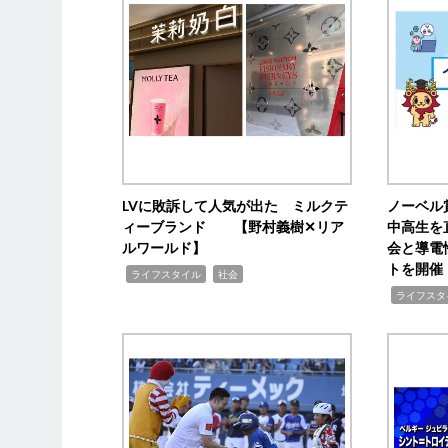
LVに敗訴して人気が出た ミルクテ
ノーベル
ィーブランド 【野村義樹✕リア
中高生を
ルワールド】
会と導電
トを開催
,
,
ライフスタイル
社会
,
ライフスタ