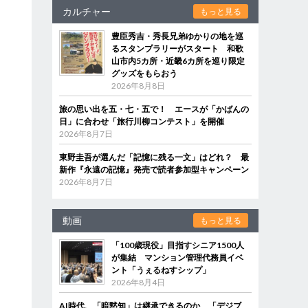
カルチャー
もっと見る
豊臣秀吉・秀長兄弟ゆかりの地を巡
るスタンプラリーがスタート 和歌
山市内5カ所・近畿6カ所を巡り限定
グッズをもらおう
2026年8月8日
旅の思い出を五・七・五で！ エースが「かばんの
日」に合わせ「旅行川柳コンテスト」を開催
2026年8月7日
東野圭吾が選んだ「記憶に残る一文」はどれ？ 最
新作『永遠の記憶』発売で読者参加型キャンペーン
2026年8月7日
動画
もっと見る
「100歳現役」目指すシニア1500人
が集結 マンション管理代務員イベ
ント「うぇるねすシップ」
2026年8月4日
AI時代、「暗黙知」は継承できるのか 「デジブ