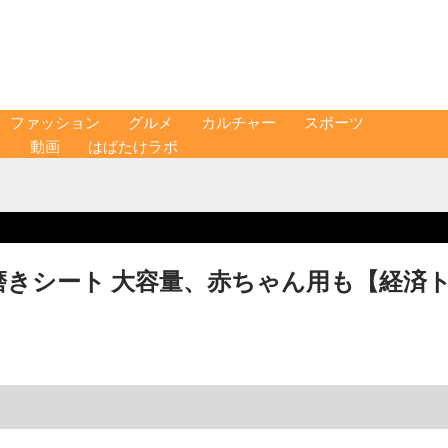
ファッション
グルメ
カルチャー
スポーツ
ス
動画
はばたけラボ
磨きシート 大容量、赤ちゃん用も【経済