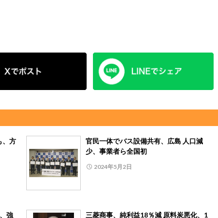
も、方
官民一体でバス設備共有、広島 人口減
少、事業者ら全国初
2024年5月2日
月、強
三菱商事、純利益18％減 原料炭悪化、1