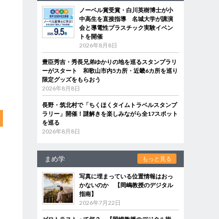
ノーベル賞受賞・白川英樹博士が小
中高生を直接指導 名城大学が講演
会と導電性プラスチック実験イベン
トを開催
2026年8月8日
豊臣秀吉・秀長兄弟ゆかりの地を巡るスタンプラリ
ーがスタート 和歌山市内5カ所・近畿6カ所を巡り
限定グッズをもらおう
2026年8月8日
長野・筑北村で「ちくほくタイムトラベルスタンプ
ラリー」開催！謎解きを楽しみながら全17スポット
を巡る
2026年8月8日
まめ学
もっと見る
写真に埋まっている位置情報はおっ
かないのか 【岡嶋教授のデジタル
指南】
2026年7月22日