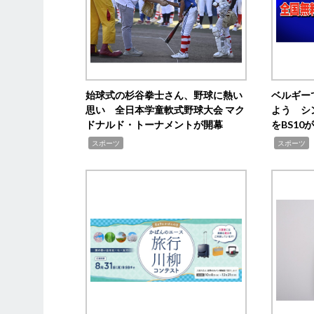
始球式の杉谷拳士さん、野球に熱い
ベルギー
思い 全日本学童軟式野球大会 マク
よう シ
ドナルド・トーナメントが開幕
をBS1
,
,
スポーツ
スポーツ