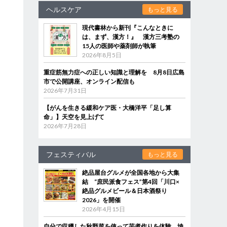
ヘルスケア
もっと見る
現代書林から新刊『こんなときに
は、まず、漢方！』 漢方三考塾の
15人の医師や薬剤師が執筆
2026年8月5日
重症筋無力症への正しい知識と理解を 8月8日広島
市で公開講座、オンライン配信も
2026年7月31日
【がんを生きる緩和ケア医・大橋洋平「足し算
命」】天空を見上げて
2026年7月28日
フェスティバル
もっと見る
絶品屋台グルメが全国各地から大集
結 “庶民派食フェス”第4回「川口×
絶品グルメビール＆日本酒祭り
2026」を開催
2026年4月15日
自分で収穫した秋野菜を使って芋煮作りを体験 埼