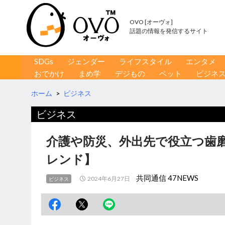
OVO [オーヴォ]
話題の情報を発信するサイト
コンテンツへ移動
検
SDGs
ジェンダー
ライフスタイル
エンタメ
索
おでかけ
まめ学
デジもの
ペット
ビジネ
ホーム
>
ビジネス
ビジネス
介護や防災、外出先で役立つ歯
レンド】
共同通信 47NEWS
2024年6月27日
ビジネス