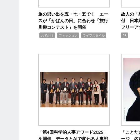
旅の思い出を五・七・五で！ エー
故人の「
スが「かばんの日」に合わせ「旅行
付 日本
川柳コンテスト」を開催
フリーア
,
,
,
おでかけ
ファッション
ライフスタイル
PR
「第4回科学的人事アワード2025」
「ことだ
を開催 データとAIで変わる人事戦
ージ 名