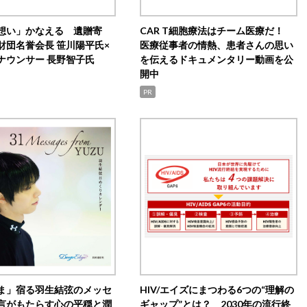
想い」かなえる 遺贈寄
CAR T細胞療法はチーム医療だ！
財団名誉会長 笹川陽平氏×
医療従事者の情熱、患者さんの思い
ナウンサー 長野智子氏
を伝えるドキュメンタリー動画を公
開中
PR
ま」宿る羽生結弦のメッセ
HIV/エイズにまつわる6つの“理解の
言がもたらす心の平穏と潤
ギャップ”とは？ 2030年の流行終