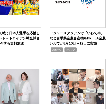
で戦う日本人選手を応援し
ドジャースタジアムで「いわて牛」
ント＝トロイデン戦全試合
など岩手県産農畜産物をPR JA全農
0が今季も無料放送
いわてが8月10日～12日に実施
,
,
スポーツ
ビジネス