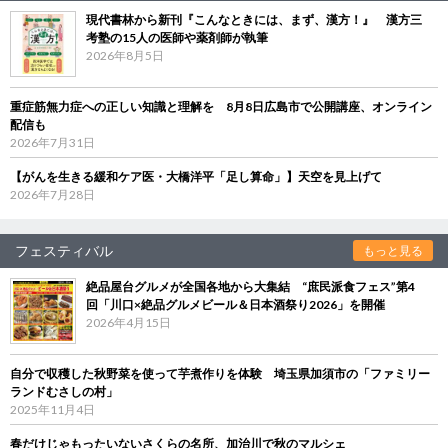
現代書林から新刊『こんなときには、まず、漢方！』 漢方三
考塾の15人の医師や薬剤師が執筆
2026年8月5日
重症筋無力症への正しい知識と理解を 8月8日広島市で公開講座、オンライン
配信も
2026年7月31日
【がんを生きる緩和ケア医・大橋洋平「足し算命」】天空を見上げて
2026年7月28日
フェスティバル
もっと見る
絶品屋台グルメが全国各地から大集結 “庶民派食フェス”第4
回「川口×絶品グルメビール＆日本酒祭り2026」を開催
2026年4月15日
自分で収穫した秋野菜を使って芋煮作りを体験 埼玉県加須市の「ファミリー
ランドむさしの村」
2025年11月4日
春だけじゃもったいないさくらの名所、加治川で秋のマルシェ