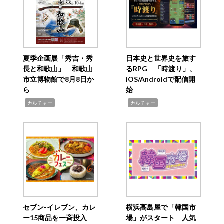
夏季企画展「秀吉・秀
日本史と世界史を旅す
長と和歌山」 和歌山
るRPG 「時渡り」、
市立博物館で8月8日か
iOS/Androidで配信開
ら
始
,
,
カルチャー
カルチャー
セブン‐イレブン、カレ
横浜高島屋で「韓国市
ー15商品を一斉投入
場」がスタート 人気