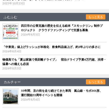
2025年10月23日
ふむふむ
もっと見る
四日市の公害克服の歴史を伝える絵本『スモックリン』制作プ
ロジェクト クラウドファンディングで支援を募集
2026年8月5日
「中東発」値上げラッシュが本格化 飲食料品値上げ、約3年ぶりの多さに
2026年8月4日
物価高でも「夏は家族で長距離ドライブ」 宿泊ドライブ予算4万円超、渋滞・
猛暑への備えも必須
2026年8月3日
カルチャー
もっと見る
55年間、京の街を走り続けてきた車両 嵐山線・モボ301形、
運行開始55周年イベントを開催
2026年8月6日