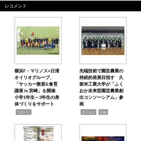
レコメンド
横浜F・マリノス×日清
先端技術で園芸農業の
オイリオグループ、
持続的発展目指す 久
「サッカー教室&食育
留米工業大学が「ふく
講座 in 宮崎」を開催
おか未来型園芸農業創
小学1年生～3年生の身
出コンソーシアム」参
体づくりをサポート
画
,
,
,
スポーツ
ビジネス
社会