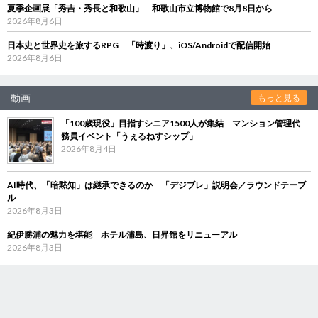
夏季企画展「秀吉・秀長と和歌山」 和歌山市立博物館で8月8日から
2026年8月6日
日本史と世界史を旅するRPG 「時渡り」、iOS/Androidで配信開始
2026年8月6日
動画
もっと見る
「100歳現役」目指すシニア1500人が集結 マンション管理代
務員イベント「うぇるねすシップ」
2026年8月4日
AI時代、「暗黙知」は継承できるのか 「デジブレ」説明会／ラウンドテーブ
ル
2026年8月3日
紀伊勝浦の魅力を堪能 ホテル浦島、日昇館をリニューアル
2026年8月3日