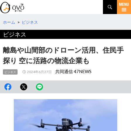
検
索
コ
ン
テ
ホーム
>
ビジネス
ン
ビジネス
ツ
へ
移
離島や山間部のドローン活用、住民手
動
探り 空に活路の物流企業も
共同通信 47NEWS
2024年6月27日
ビジネス