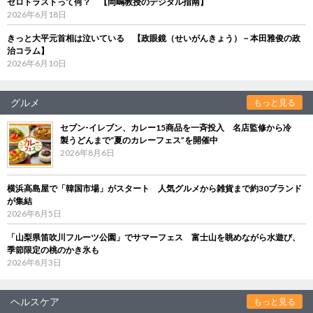
ゼロトラストって何？ 【岡嶋教授のデジタル指南】
2026年6月18日
きっと大平元首相は泣いている 【政眼鏡（せいがんきょう）－本田雅俊の政
治コラム】
2026年6月10日
グルメ
もっと見る
セブン‐イレブン、カレー15商品を一斉投入 名店監修から冷
製うどんまで“夏のカレーフェス”を開催中
2026年8月6日
横浜高島屋で「韓国市場」がスタート 人気グルメから雑貨まで約30ブランド
が集結
2026年8月5日
「山梨県笛吹川フルーツ公園」でサマーフェス 富士山を眺めながら水遊び、
季節限定の桃のかき氷も
2026年8月3日
ヘルスケア
もっと見る