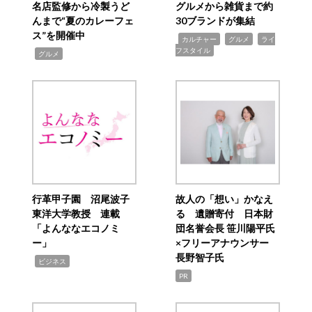
名店監修から冷製うど
グルメから雑貨まで約
んまで“夏のカレーフェ
30ブランドが集結
ス”を開催中
,
,
,
カルチャー
グルメ
ライ
フスタイル
,
グルメ
行革甲子園 沼尾波子
故人の「想い」かなえ
東洋大学教授 連載
る 遺贈寄付 日本財
「よんななエコノミ
団名誉会長 笹川陽平氏
ー」
×フリーアナウンサー
長野智子氏
,
ビジネス
PR