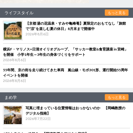
ライフスタイル
もっと見る
【京都 湯の花温泉・すみや亀峰菴】夏限定のおもてなし「旅館
で“涼”を楽しむ夏の休日」8月末まで開催中
2026年8月6日
横浜F・マリノス×日清オイリオグループ、「サッカー教室&食育講座 in 宮崎」
を開催 小学1年生～3年生の身体づくりをサポート
2026年8月6日
55年間、京の街を走り続けてきた車両 嵐山線・モボ301形、運行開始55周年
イベントを開催
2026年8月6日
まめ学
もっと見る
写真に埋まっている位置情報はおっかないのか 【岡嶋教授の
デジタル指南】
2026年7月22日