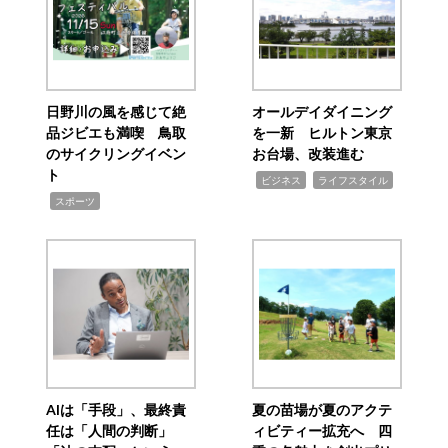
日野川の風を感じて絶
オールデイダイニング
品ジビエも満喫 鳥取
を一新 ヒルトン東京
のサイクリングイベン
お台場、改装進む
ト
,
,
ビジネス
ライフスタイル
,
スポーツ
AIは「手段」、最終責
夏の苗場が夏のアクテ
任は「人間の判断」
ィビティー拡充へ 四