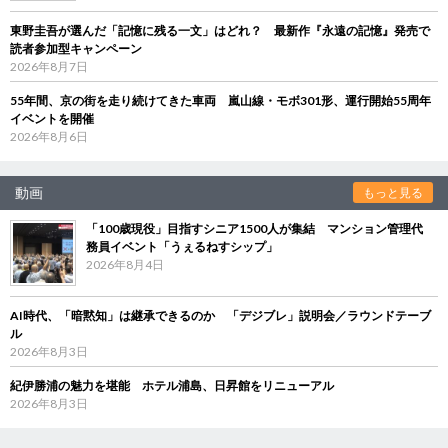
東野圭吾が選んだ「記憶に残る一文」はどれ？ 最新作『永遠の記憶』発売で
読者参加型キャンペーン
2026年8月7日
55年間、京の街を走り続けてきた車両 嵐山線・モボ301形、運行開始55周年
イベントを開催
2026年8月6日
動画
もっと見る
「100歳現役」目指すシニア1500人が集結 マンション管理代
務員イベント「うぇるねすシップ」
2026年8月4日
AI時代、「暗黙知」は継承できるのか 「デジブレ」説明会／ラウンドテーブ
ル
2026年8月3日
紀伊勝浦の魅力を堪能 ホテル浦島、日昇館をリニューアル
2026年8月3日