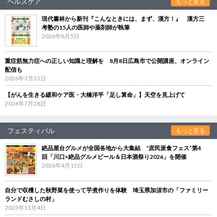
ヘルスケア
もっと見る
現代書林から新刊『こんなときには、まず、漢方！』 漢方三
考塾の15人の医師や薬剤師が執筆
2026年8月5日
重症筋無力症への正しい知識と理解を 8月8日広島市で公開講座、オンライン
配信も
2026年7月31日
【がんを生きる緩和ケア医・大橋洋平「足し算命」】天空を見上げて
2026年7月28日
フェスティバル
もっと見る
絶品屋台グルメが全国各地から大集結 “庶民派食フェス”第4
回「川口×絶品グルメビール＆日本酒祭り2026」を開催
2026年4月15日
自分で収穫した秋野菜を使って芋煮作りを体験 埼玉県加須市の「ファミリー
ランドむさしの村」
2025年11月4日