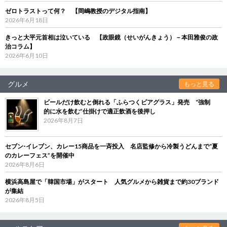
ゼロトラストって何？ 【岡嶋教授のデジタル指南】
2026年6月18日
きっと大平元首相は泣いている 【政眼鏡（せいがんきょう）－本田雅俊の政
治コラム】
2026年6月10日
グルメ
もっと見る
ビールだけ飲むと倒れる「ふらつくビアグラス」発売 “強制
的に水を飲む”仕掛けで適正飲酒を後押し
2026年8月7日
セブン‐イレブン、カレー15商品を一斉投入 名店監修から冷製うどんまで“夏
のカレーフェス”を開催中
2026年8月6日
横浜高島屋で「韓国市場」がスタート 人気グルメから雑貨まで約30ブランド
が集結
2026年8月5日