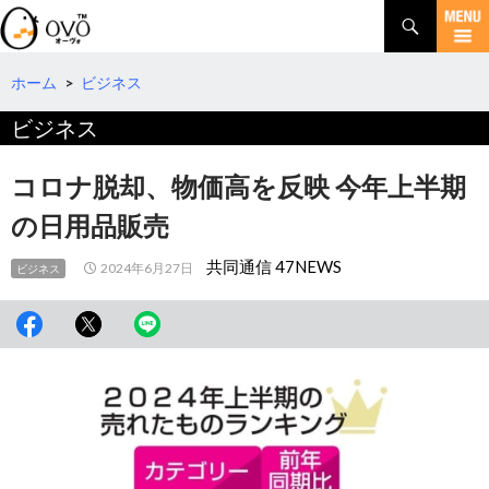
検
索
コ
ン
テ
ホーム
>
ビジネス
ン
ビジネス
ツ
へ
移
コロナ脱却、物価高を反映 今年上半期
動
の日用品販売
共同通信 47NEWS
2024年6月27日
ビジネス