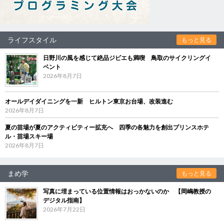
ライフスタイル
もっと見る
日野川の風を感じて絶品ジビエも満喫 鳥取のサイクリングイ
ベント
2026年8月7日
オールデイダイニングを一新 ヒルトン東京お台場、改装進む
2026年8月7日
夏の苗場が夏のアクティビティー拡充へ 四季の各魅力を創出プリンスホテ
ル・苗場スキー場
2026年8月7日
まめ学
もっと見る
写真に埋まっている位置情報はおっかないのか 【岡嶋教授の
デジタル指南】
2026年7月22日