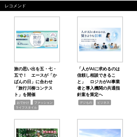
レコメンド
旅の思い出を五・七・
「人がAIに求めるのは
五で！ エースが「か
信頼し相談できるこ
ばんの日」に合わせ
と」 ロジカがAI事業
「旅行川柳コンテス
者と導入機関の共通指
ト」を開催
針案を策定へ
,
,
,
,
,
おでかけ
ファッション
デジもの
ビジネス
ライフスタイル