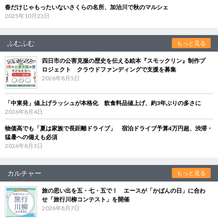
春だけじゃもったいないさくらの名所、加治川で秋のマルシェ
2025年10月23日
ふむふむ
もっと見る
四日市の公害克服の歴史を伝える絵本『スモックリン』制作プ
ロジェクト クラウドファンディングで支援を募集
2026年8月5日
「中東発」値上げラッシュが本格化 飲食料品値上げ、約3年ぶりの多さに
2026年8月4日
物価高でも「夏は家族で長距離ドライブ」 宿泊ドライブ予算4万円超、渋滞・
猛暑への備えも必須
2026年8月3日
カルチャー
もっと見る
旅の思い出を五・七・五で！ エースが「かばんの日」に合わ
せ「旅行川柳コンテスト」を開催
2026年8月7日