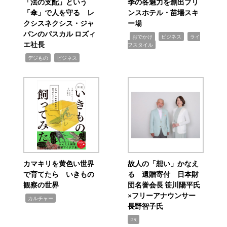
「法の支配」という
季の各魅力を創出プリ
「傘」で人を守る レ
ンスホテル・苗場スキ
クシスネクシス・ジャ
ー場
パンのパスカル ロズィ
,
,
,
おでかけ
ビジネス
ライ
エ社長
フスタイル
,
,
デジもの
ビジネス
カマキリを黄色い世界
故人の「想い」かなえ
で育てたら いきもの
る 遺贈寄付 日本財
観察の世界
団名誉会長 笹川陽平氏
×フリーアナウンサー
,
カルチャー
長野智子氏
PR