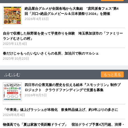
絶品屋台グルメが全国各地から大集結 “庶民派食フェス”第4
回「川口×絶品グルメビール＆日本酒祭り2026」を開催
2026年4月15日
自分で収穫した秋野菜を使って芋煮作りを体験 埼玉県加須市の「ファミリー
ランドむさしの村」
2025年11月4日
春だけじゃもったいないさくらの名所、加治川で秋のマルシェ
2025年10月23日
ふむふむ
もっと見る
四日市の公害克服の歴史を伝える絵本『スモックリン』制作プ
ロジェクト クラウドファンディングで支援を募集
2026年8月5日
「中東発」値上げラッシュが本格化 飲食料品値上げ、約3年ぶりの多さに
2026年8月4日
物価高でも「夏は家族で長距離ドライブ」 宿泊ドライブ予算4万円超、渋滞・