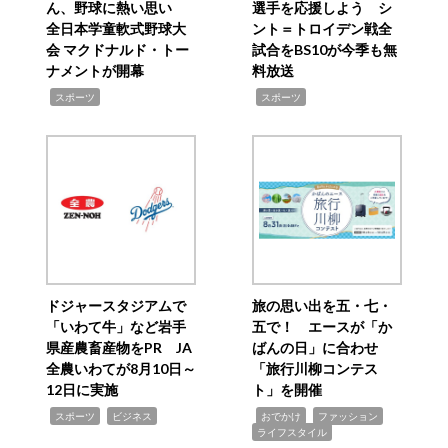
ん、野球に熱い思い
選手を応援しよう シ
全日本学童軟式野球大
ント＝トロイデン戦全
会 マクドナルド・トー
試合をBS10が今季も無
ナメントが開幕
料放送
,
,
スポーツ
スポーツ
ドジャースタジアムで
旅の思い出を五・七・
「いわて牛」など岩手
五で！ エースが「か
県産農畜産物をPR JA
ばんの日」に合わせ
全農いわてが8月10日～
「旅行川柳コンテス
12日に実施
ト」を開催
,
,
,
,
,
スポーツ
ビジネス
おでかけ
ファッション
ライフスタイル