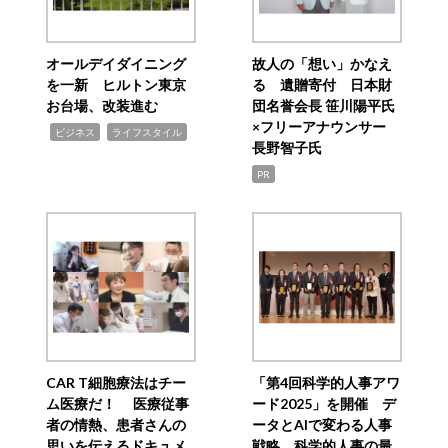
オールデイダイニング
故人の「想い」かなえ
を一新 ヒルトン東京
る 遺贈寄付 日本財
お台場、改装進む
団名誉会長 笹川陽平氏
×フリーアナウンサー
,
,
ビジネス
ライフスタイル
長野智子氏
PR
CAR T細胞療法はチー
「第4回科学的人事アワ
ム医療だ！ 医療従事
ード2025」を開催 デ
者の情熱、患者さんの
ータとAIで変わる人事
思いを伝えるドキュメ
戦略 科学的人事の最