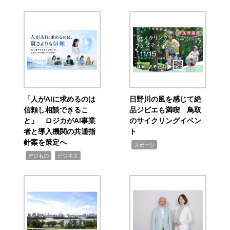
「人がAIに求めるのは
日野川の風を感じて絶
信頼し相談できるこ
品ジビエも満喫 鳥取
と」 ロジカがAI事業
のサイクリングイベン
者と導入機関の共通指
ト
針案を策定へ
,
スポーツ
,
,
デジもの
ビジネス