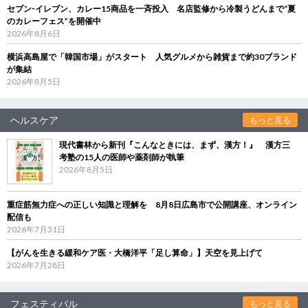
セブン‐イレブン、カレー15商品を一斉投入 名店監修から冷製うどんまで“夏
のカレーフェス”を開催中
2026年8月6日
横浜高島屋で「韓国市場」がスタート 人気グルメから雑貨まで約30ブランド
が集結
2026年8月5日
ヘルスケア
もっと見る
現代書林から新刊『こんなときには、まず、漢方！』 漢方三
考塾の15人の医師や薬剤師が執筆
2026年8月5日
重症筋無力症への正しい知識と理解を 8月8日広島市で公開講座、オンライン
配信も
2026年7月31日
【がんを生きる緩和ケア医・大橋洋平「足し算命」】天空を見上げて
2026年7月28日
フェスティバル
もっと見る