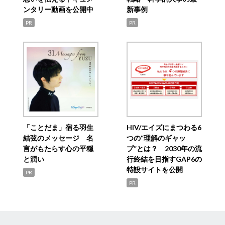
ンタリー動画を公開中
新事例
PR
PR
「ことだま」宿る羽生
HIV/エイズにまつわる6
結弦のメッセージ 名
つの“理解のギャッ
言がもたらす心の平穏
プ”とは？ 2030年の流
と潤い
行終結を目指すGAP6の
特設サイトを公開
PR
PR