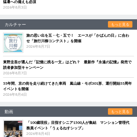
猛暑への備えも必須
2026年8月3日
カルチャー
もっと見る
旅の思い出を五・七・五で！ エースが「かばんの日」に合わ
せ「旅行川柳コンテスト」を開催
2026年8月7日
東野圭吾が選んだ「記憶に残る一文」はどれ？ 最新作『永遠の記憶』発売で
読者参加型キャンペーン
2026年8月7日
55年間、京の街を走り続けてきた車両 嵐山線・モボ301形、運行開始55周年
イベントを開催
2026年8月6日
動画
もっと見る
「100歳現役」目指すシニア1500人が集結 マンション管理代
務員イベント「うぇるねすシップ」
2026年8月4日