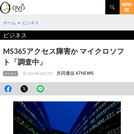
検
索
コ
ン
テ
ホーム
>
ビジネス
ン
ビジネス
ツ
へ
移
MS365アクセス障害か マイクロソフ
動
ト「調査中」
共同通信 47NEWS
2024年6月27日
ビジネス