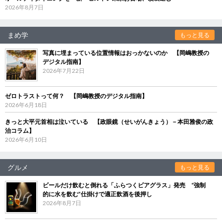
2026年8月7日
まめ学
もっと見る
写真に埋まっている位置情報はおっかないのか 【岡嶋教授の
デジタル指南】
2026年7月22日
ゼロトラストって何？ 【岡嶋教授のデジタル指南】
2026年6月18日
きっと大平元首相は泣いている 【政眼鏡（せいがんきょう）－本田雅俊の政
治コラム】
2026年6月10日
グルメ
もっと見る
ビールだけ飲むと倒れる「ふらつくビアグラス」発売 “強制
的に水を飲む”仕掛けで適正飲酒を後押し
2026年8月7日