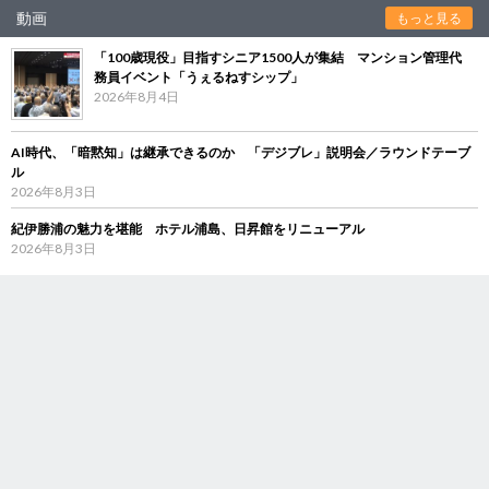
動画
もっと見る
「100歳現役」目指すシニア1500人が集結 マンション管理代
務員イベント「うぇるねすシップ」
2026年8月4日
AI時代、「暗黙知」は継承できるのか 「デジブレ」説明会／ラウンドテーブ
ル
2026年8月3日
紀伊勝浦の魅力を堪能 ホテル浦島、日昇館をリニューアル
2026年8月3日