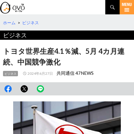
検
索
コ
ン
テ
ホーム
>
ビジネス
ン
ビジネス
ツ
へ
移
トヨタ世界生産4.1％減、5月 4カ月連
動
続、中国競争激化
共同通信 47NEWS
2024年6月27日
ビジネス