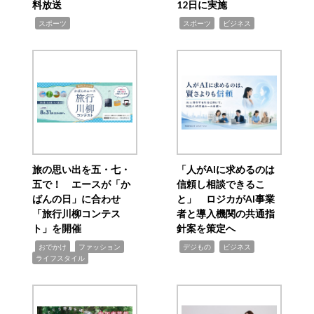
料放送
12日に実施
,
,
,
スポーツ
スポーツ
ビジネス
旅の思い出を五・七・
「人がAIに求めるのは
五で！ エースが「か
信頼し相談できるこ
ばんの日」に合わせ
と」 ロジカがAI事業
「旅行川柳コンテス
者と導入機関の共通指
ト」を開催
針案を策定へ
,
,
,
,
,
おでかけ
ファッション
デジもの
ビジネス
ライフスタイル