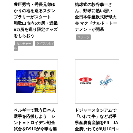
豊臣秀吉・秀長兄弟ゆ
始球式の杉谷拳士さ
かりの地を巡るスタン
ん、野球に熱い思い
プラリーがスタート
全日本学童軟式野球大
和歌山市内5カ所・近畿
会 マクドナルド・トー
6カ所を巡り限定グッズ
ナメントが開幕
をもらおう
,
スポーツ
,
,
カルチャー
ライフスタイ
ル
ベルギーで戦う日本人
ドジャースタジアムで
選手を応援しよう シ
「いわて牛」など岩手
ント＝トロイデン戦全
県産農畜産物をPR JA
試合をBS10が今季も無
全農いわてが8月10日～