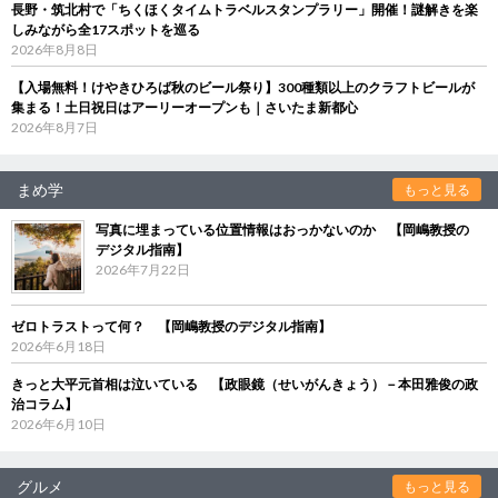
長野・筑北村で「ちくほくタイムトラベルスタンプラリー」開催！謎解きを楽
しみながら全17スポットを巡る
2026年8月8日
【入場無料！けやきひろば秋のビール祭り】300種類以上のクラフトビールが
集まる！土日祝日はアーリーオープンも｜さいたま新都心
2026年8月7日
まめ学
もっと見る
写真に埋まっている位置情報はおっかないのか 【岡嶋教授の
デジタル指南】
2026年7月22日
ゼロトラストって何？ 【岡嶋教授のデジタル指南】
2026年6月18日
きっと大平元首相は泣いている 【政眼鏡（せいがんきょう）－本田雅俊の政
治コラム】
2026年6月10日
グルメ
もっと見る