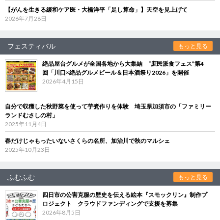
【がんを生きる緩和ケア医・大橋洋平「足し算命」】天空を見上げて
2026年7月28日
フェスティバル
もっと見る
絶品屋台グルメが全国各地から大集結 “庶民派食フェス”第4
回「川口×絶品グルメビール＆日本酒祭り2026」を開催
2026年4月15日
自分で収穫した秋野菜を使って芋煮作りを体験 埼玉県加須市の「ファミリー
ランドむさしの村」
2025年11月4日
春だけじゃもったいないさくらの名所、加治川で秋のマルシェ
2025年10月23日
ふむふむ
もっと見る
四日市の公害克服の歴史を伝える絵本『スモックリン』制作プ
ロジェクト クラウドファンディングで支援を募集
2026年8月5日