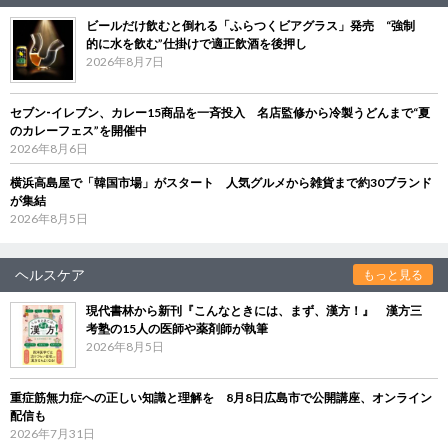
ビールだけ飲むと倒れる「ふらつくビアグラス」発売 “強制
的に水を飲む”仕掛けで適正飲酒を後押し
2026年8月7日
セブン‐イレブン、カレー15商品を一斉投入 名店監修から冷製うどんまで“夏
のカレーフェス”を開催中
2026年8月6日
横浜高島屋で「韓国市場」がスタート 人気グルメから雑貨まで約30ブランド
が集結
2026年8月5日
ヘルスケア
もっと見る
現代書林から新刊『こんなときには、まず、漢方！』 漢方三
考塾の15人の医師や薬剤師が執筆
2026年8月5日
重症筋無力症への正しい知識と理解を 8月8日広島市で公開講座、オンライン
配信も
2026年7月31日