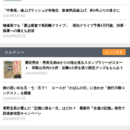
「中東発」値上げラッシュが本格化 飲食料品値上げ、約3年ぶりの多さに
2026年8月4日
物価高でも「夏は家族で長距離ドライブ」 宿泊ドライブ予算4万円超、渋滞・
猛暑への備えも必須
2026年8月3日
カルチャー
もっと見る
豊臣秀吉・秀長兄弟ゆかりの地を巡るスタンプラリーがスター
ト 和歌山市内5カ所・近畿6カ所を巡り限定グッズをもらおう
2026年8月8日
旅の思い出を五・七・五で！ エースが「かばんの日」に合わせ「旅行川柳コ
ンテスト」を開催
2026年8月7日
東野圭吾が選んだ「記憶に残る一文」はどれ？ 最新作『永遠の記憶』発売で
読者参加型キャンペーン
2026年8月7日