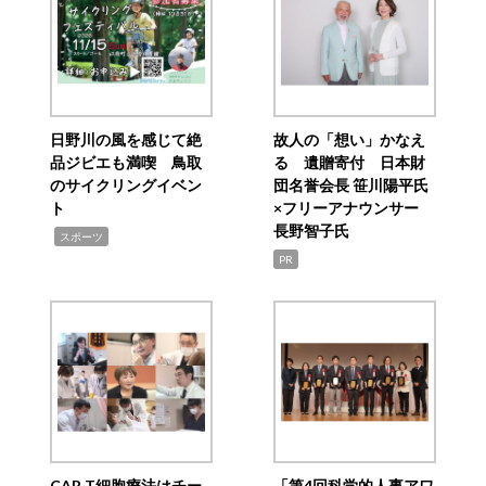
日野川の風を感じて絶
故人の「想い」かなえ
品ジビエも満喫 鳥取
る 遺贈寄付 日本財
のサイクリングイベン
団名誉会長 笹川陽平氏
ト
×フリーアナウンサー
長野智子氏
,
スポーツ
PR
CAR T細胞療法はチー
「第4回科学的人事アワ