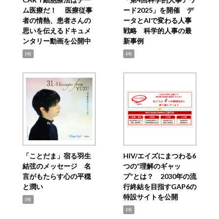
ム医療だ！ 医療従事
ード2025」を開催 デ
者の情熱、患者さんの
ータとAIで変わる人事
思いを伝えるドキュメ
戦略 科学的人事の最
ンタリー動画を公開中
新事例
PR
PR
「ことだま」宿る羽生
HIV/エイズにまつわる6
結弦のメッセージ 名
つの“理解のギャッ
言がもたらす心の平穏
プ”とは？ 2030年の流
と潤い
行終結を目指すGAP6の
特設サイトを公開
PR
PR